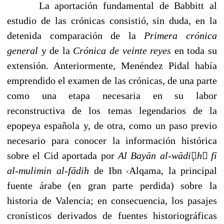
La aportación fundamental de Babbitt al
estudio de las crónicas consistió, sin duda, en la
detenida comparación de la
Primera crónica
general
y de la
Crónica de veinte reyes
en toda su
extensión. Anteriormente, Menéndez Pidal había
emprendido el exa­men de las crónicas, de una parte
como una etapa necesaria en su labor
reconstructiva de los temas legendarios de la
epopeya española y, de otra, como un paso previo
nece­sario para conocer la información histórica
sobre el Cid aportada por
Al Bayān al-wā
d
i̣h
fī
al-mulimin al-fād
ih
de Ibn
Alqama, la principal
c
fuente árabe (en gran parte perdida) sobre la
historia de Valencia; en consecuencia, los pasajes
cronísticos derivados de fuentes historiográficas