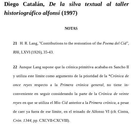
Diego Catalán,
De la silva textual al taller
historiográfico alfonsí
(1997)
NOTAS
21
H. R. Lang, "Contributions to the restoration of the
Poema del Cid",
RHi,
LXVI (1926), 35-43.
22
Aunque Lang supone que la crónica primitiva acababa en Sancho II
y utiliza este límite como argu­mento de la prioridad de la
*Crónica de
once reyes
respecto a la
Primera crónica general,
no tiene in­
conveniente en seguir considerando la parte de la
Crónica de veinte
reyes
en que se utiliza el
Mio Cid
anterior a la
Primera crónica,
a pesar
de caer ya fuera de ese límite, en el reinado de Alfonso VI (cfr. Cin­tra,
Crón. 1344,
pp. CXCVII-CXCVIII).