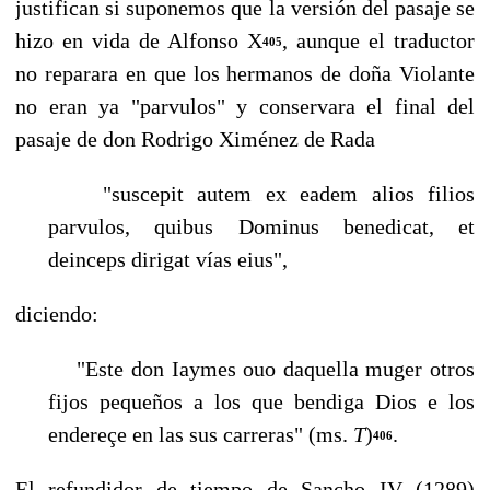
justifican si su­ponemos que la versión del pasaje se
hizo en vida de Alfonso X
, aunque el traduc­tor
405
no reparara en que los hermanos de doña Violante
no eran ya "parvulos" y conservara el final del
pasaje de don Rodrigo Ximénez de Rada
"suscepit autem ex eadem alios filios
parvulos, quibus Dominus benedicat, et
deinceps dirigat vías eius",
diciendo:
"Este don Iaymes ouo daquella muger otros
fijos pequeños a los que bendi­ga Dios e los
endereçe en las sus carreras" (ms.
T
)
.
406
El refundidor de tiempo de Sancho IV (1289)