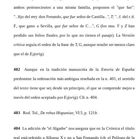
ambos pertenecientes a una mis­ma familia, posponen el "que fue":
"...fijo del rrey don Ferrando,
que fue
señor de Castilla...",
T;
"...f. del r. d.
F., que gano a Sevilla,
que fue
señor de C....",
G
(los mss.
Y
y
Z
han
perdido sus folios finales, por lo que no tienen el pasaje). La
Versión
crítica
seguía el orden de la frase de
T, G,
aunque resulte ser menos claro
que el de
E
(
orig
).
2
402
Aunque en la tradición manuscrita de la
Estoria de España
predomine la ordenación más ambigua reseñada en la n. 401, el sentido
del texto tiene que ser, desde un principio, el que se comprende mejor a
través del orden aceptado por
E
(
orig
)
.
Cfr. n. 404.
2
403
Rod. Tol.,
De
rebus Hispaniae,
VI.5, p. 121
b
.
404
La adición de "el Algarbe" nos asegura que en la
Crónica
el título
real está referido a Alfonso X y no a San Fernando (cfr. el Prólogo de la