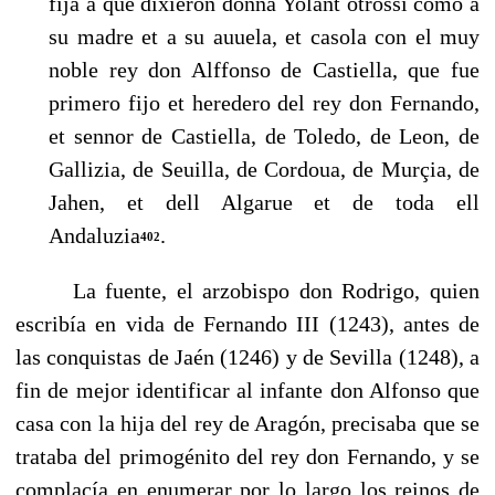
fija a que dixieron donna Yolant otrossi como a
su madre et a su auuela, et casola con el muy
noble rey don Alffonso de Castiella, que fue
pri­mero fijo et heredero del rey don Fernando,
et sennor de Castiella, de Tole­do, de Leon, de
Gallizia, de Seuilla, de Cordoua, de Murçia, de
Jahen, et dell Algarue et de toda ell
Andaluzia
.
402
La fuente, el arzobispo don Rodrigo, quien
escribía en vida de Fernando III (1243), antes de
las conquistas de Jaén (1246) y de Sevilla (1248), a
fin de mejor identificar al infante don Alfonso que
casa con la hija del rey de Aragón, precisaba que se
trataba del primogénito del rey don Fernando, y se
complacía en enumerar por lo largo los reinos de