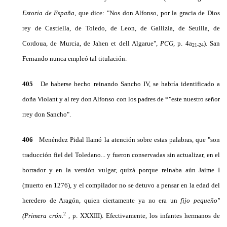
Estoria de España,
que dice: "Nos don Alfonso, por la gracia de Dios
rey de Castiella, de Toledo, de Leon, de Gallizia, de Seuilla, de
Cordoua, de Murcia, de Jahen et dell Algarue",
PCG,
p. 4a
). San
21-24
Fernando nunca empleó tal titulación.
405
De haberse hecho reinando Sancho IV, se habría identificado a
doña Violant y al rey don Alfonso con los padres de *"este nuestro señor
rrey don Sancho".
406
Menéndez Pidal llamó la atención sobre estas palabras, que "son
traducción fiel del Toledano... y fueron conservadas sin actualizar, en el
borrador y en la versión vulgar, quizá porque reinaba aún Jaime I
(muerto en 1276), y el compilador no se detuvo a pensar en la edad del
heredero de Aragón, quien cierta­mente ya no era un
fijo pequeño"
2
(Primera crón.
,
p. XXXIII). Efectivamente, los infantes hermanos de