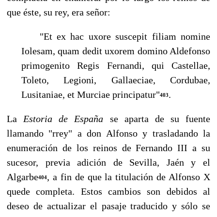
que éste, su rey, era señor:
"Et ex hac uxore suscepit filiam nomine
Iolesam, quam dedit uxorem domi­no Aldefonso
primogenito Regis Fernandi, qui Castellae,
Toleto, Legioni, Gallaeciae, Cordubae,
Lusitaniae, et Murciae principatur"
.
403
La
Estoria de España
se aparta de su fuente
llamando "rrey" a don Alfonso y trasladando la
enumeración de los reinos de Fernando III a su
sucesor, previa adición de Se­villa, Jaén y el
Algarbe
, a fin de que la titulación de Alfonso X
404
quede completa. Estos cambios son debidos al
deseo de actualizar el pasaje traducido y sólo se