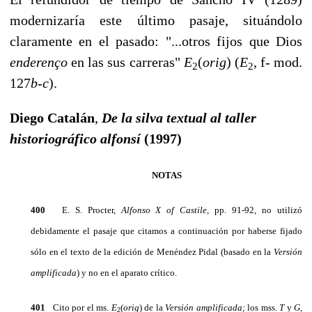
modernizaría este último pasaje, situándolo
claramente en el pasado: "...otros fijos que Dios
enderen
ç
o
en las sus carre­ras"
E
(
orig
) (
E
,
f- mod.
2
2
127
b-c
).
Diego Catalán
,
De la silva textual al taller
historiográfico alfonsí
(1997)
NOTAS
400
E. S. Procter,
Alfonso
X of Castile,
pp. 91-92, no utilizó
debidamente el pasaje que citamos a con­tinuación por haberse fijado
sólo en el texto de la edición de Menéndez Pidal (basado en la
Versión
am­plificada
) y no en el aparato crítico.
401
Cito por el ms.
E
(
orig
)
de la
Versión amplificada;
los mss.
T
y
G,
2