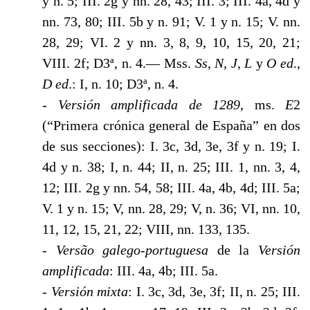
y n. 5; III. 2g y nn. 28, 43; III. 3; III. 4a, 4d y
nn. 73, 80; III. 5b y n. 91; V. 1 y n. 15; V. nn.
28, 29; VI. 2 y nn. 3, 8, 9, 10, 15, 20, 21;
VIII. 2f; D3ª, n. 4.— Mss.
Ss
,
N, J,
L
y
O ed
.,
D ed
.: I, n. 10; D3ª, n. 4.
- Versión amplificada de 1289
, ms.
E
2
(“Primera crónica general de España” en dos
de sus secciones): I. 3c, 3d, 3e, 3f y n. 19; I.
4d y n. 38; I, n. 44; II, n. 25; III. 1, nn. 3, 4,
12; III. 2g y nn. 54, 58; III. 4a, 4b, 4d; III. 5a;
V. 1 y n. 15; V, nn. 28, 29; V, n. 36; VI, nn. 10,
11, 12, 15, 21, 22; VIII, nn. 133, 135.
- Versão galego-portuguesa
de la
Versión
amplificada
: III. 4a, 4b; III. 5a.
- Versión mixta
: I. 3c, 3d, 3e, 3f; II, n. 25; III.