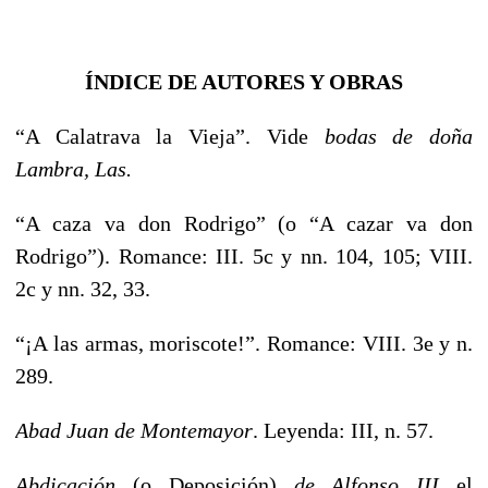
ÍNDICE DE AUTORES Y OBRAS
“A Calatrava la Vieja”. Vide
bodas de doña
Lambra, Las.
“A caza va don Rodrigo” (o “A cazar va don
Rodrigo”). Romance: III. 5c y nn. 104, 105; VIII.
2c y nn. 32, 33.
“¡A las armas, moriscote!”. Romance: VIII. 3e y n.
289.
Abad Juan de Montemayor
. Leyenda: III, n. 57.
Abdicación
(o Deposición)
de Alfonso III
el