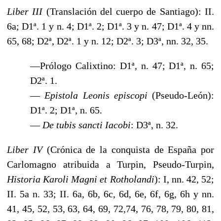
Liber III
(Translación del cuerpo de Santiago): II.
6a; D1ª. 1 y n. 4; D1ª. 2; D1ª. 3 y n. 47; D1ª. 4 y nn.
65, 68; D2ª, D2ª. 1 y n. 12; D2ª. 3; D3ª, nn. 32, 35.
—Prólogo Calixtino: D1ª, n. 47; D1ª, n. 65;
D2ª. 1.
—
Epistola Leonis episcopi
(Pseudo-León):
D1ª. 2; D1ª, n. 65.
—
De tubis
sancti Iacobi
: D3ª, n. 32.
Liber IV
(Crónica de la conquista de España por
Carlomagno atribuida a Turpin, Pseudo-Turpin,
Historia Karoli Magni et
Rotholandi
): I, nn. 42, 52;
II. 5a n. 33; II. 6a, 6b, 6c, 6d, 6e, 6f, 6g, 6h y nn.
41, 45, 52, 53, 63, 64, 69, 72,74, 76, 78, 79, 80, 81,