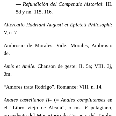
—
Refundición del Compendio historial
: III.
5d y nn. 115, 116.
Altercatio Hadriani Augusti et Epicteti Philosophi
:
V, n. 7.
Ambrosio de Morales. Vide: Morales, Ambrosio
de.
Amis et Amile
. Chanson de geste: II. 5a; VIII. 3j,
3m.
“Amores trata Rodrigo”. Romance: VIII, n. 14.
Anales castellanos II
(=
Anales complutenses
en
os
el “Libro viejo
de Alcalá”, o ms.
F
pelagiano,
procedente del Monasterio
de Corias y del Tumbo