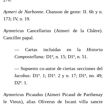
Aymeri de Narbonne
. Chanson de geste: II. 6h y n.
173; IV, n. 19.
Aymericus Cancellarius (Aimeri de la Châtre).
Canciller papal.
— Cartas incluidas en la
Historia
Compostellana:
D1ª, n. 15;
D1ª, n. 51.
— Supuesto co-autor de ciertas secciones del
Iacobus
: D1ª. 1; D1ª. 2 y n. 17; D1ª, nn. 49;
D2ª. 1.
Aymericus Picaudus (Aimeri Picaud de Parthenay
le Vieux), alias Oliverus de Iscani villa sancte