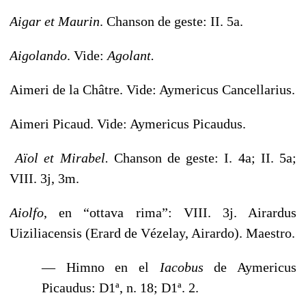
Aigar et Maurin
. Chanson de geste: II. 5a.
Aigolando
. Vide:
Agolant.
Aimeri de la Châtre. Vide: Aymericus Cancellarius.
Aimeri Picaud. Vide: Aymericus Picaudus.
Aïol et Mirabel.
Chanson de geste: I. 4a; II. 5a;
VIII. 3j, 3m.
Aiolfo
, en “ottava rima”: VIII. 3j. Airardus
Uiziliacensis (Erard de Vézelay, Airardo). Maestro.
— Himno en el
Iacobus
de Aymericus
Picaudus: D1ª, n. 18; D1ª. 2.