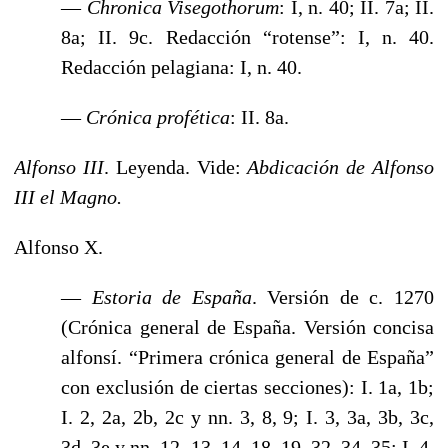
—
Chronica Visegothorum
: I, n. 40; II. 7a; II.
8a; II. 9c. Redacción “rotense”: I, n. 40.
Redacción pelagiana: I, n. 40.
—
Crónica profética
: II. 8a.
Alfonso III
. Leyenda. Vide:
Abdicación de Alfonso
III el Magno.
Alfonso X.
—
Estoria de España
. Versión de c. 1270
(Crónica general de España. Versión concisa
alfonsí. “Primera crónica general de España”
con exclusión de ciertas secciones): I. 1a, 1b;
I. 2, 2a, 2b, 2c y nn. 3, 8, 9; I. 3, 3a, 3b, 3c,
3d, 3e y nn. 12, 13, 14, 18, 19, 32, 34, 35; I. 4,