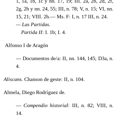
1, 1a, 1b, 1c y nn. 17, 19; III. 2a, 2b, 2d, 2f,
2g, 2h y nn. 24, 55; III, n. 78; V, n. 15; VI, nn.
15, 21; VIII. 2h.— Ms. F: I, n. 17 III, n. 24.
— Las Partidas.
Partida II
: I. 1b; I. 4.
Alfonso I de Aragón
— Documentos de/a: II, nn. 144, 145; D3a, n.
4.
Aliscans.
Chanson de geste: II, n. 104.
Almela, Diego Rodríguez de.
—
Compendio historial
: III, n. 82; VIII, n.
14.