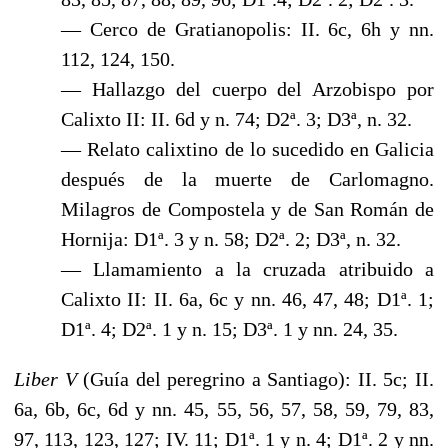
— Cerco de Gratianopolis: II. 6c, 6h y nn.
112, 124, 150.
— Hallazgo del cuerpo del Arzobispo por
Calixto II: II. 6d y n. 74; D2ª. 3; D3ª, n. 32.
— Relato calixtino de lo sucedido en Galicia
después de la muerte de Carlomagno.
Milagros de Compostela y de San Román de
Hornija: D1ª. 3 y n. 58; D2ª. 2; D3ª, n. 32.
— Llamamiento a la cruzada atribuido a
Calixto II: II. 6a, 6c y nn. 46, 47, 48; D1ª. 1;
D1ª. 4; D2ª. 1 y n. 15; D3ª. 1 y nn. 24, 35.
Liber V
(Guía del peregrino a Santiago): II. 5c; II.
6a, 6b, 6c, 6d y nn. 45, 55, 56, 57, 58, 59, 79, 83,
97, 113, 123, 127; IV. 11; D1ª. 1 y n. 4; D1ª. 2 y nn.