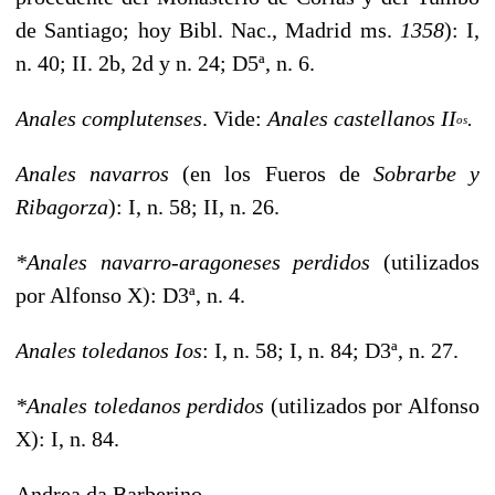
de
Santiago; hoy Bibl. Nac., Madrid
ms.
1358
): I,
n. 40; II. 2b, 2d y n. 24; D5ª, n. 6.
Anales complutenses
. Vide:
Anales castellanos II
.
os
Anales navarros
(en los Fueros de
Sobrarbe y
Ribagorza
): I, n. 58; II, n. 26.
*Anales navarro-aragoneses perdidos
(utilizados
por Alfonso
X): D3ª, n. 4.
Anales toledanos Ios
: I, n. 58; I, n. 84; D3ª, n. 27.
*Anales toledanos perdidos
(utilizados por Alfonso
X): I, n. 84.
Andrea da Barberino