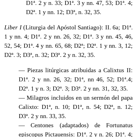
D1ª. 2 y n. 33; D1ª. 3 y nn. 47, 53; D1ª. 4;
D2ª. 1 y nn. 12; D3ª, n. 32, 35.
Liber I
(Liturgia del Apóstol Santiago): II. 6a; D1ª.
1 y nn. 4; D1ª. 2 y nn. 26, 32; D1ª. 3 y nn. 45, 46,
52, 54; D1ª. 4 y nn. 65, 68; D2ª; D2ª. 1 y nn. 3, 12;
D2ª. 3; D3ª, n. 32; D3ª. 2 y n. 32, 35.
— Piezas litúrgicas atribuidas a Calixtus II:
D1ª. 2 y nn. 26, 32; D1ª, nn 46, 52; D1ª.4;
D2ª. 1 y n. 3; D2ª. 3; D3ª. 2 y nn. 31, 32, 35.
— Milagros incluidos en un sermón del papa
Calixto: D1ª, n. 10; D1ª, n. 54; D2ª, n. 12;
D3ª. 2 y nn. 33, 35.
— Centones (adaptados) de Fortunatus
episcopus Pictauensis: D1ª. 2 y n. 26; D1ª. 4;