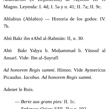
Magno. Leyenda:
I. 4d; I. 5a y n. 41; II. 7a; II. 9c.
Ablabius (Ablabio) — Historia de los godos: IV.
7b.
Abū Bakr ibn ءAbd al-Rahmān: II, n. 30.
Abū Bakr Yaḥya b. Muḥammad b. Yūusuf al
Ansarī. Vide: Ibn al-Ṣayrafī
Ad honorem Regis summi
. Himno. Vide Aymericus
Picaudus.
Iacobus. Ad honorem Regis
summi.
Adenet le Rois.
—
Berte aus grans pies
: II. 1c.
—
Enfances Ogier
: VIII. 3l y n. 192.