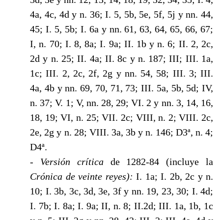
4a, 4c, 4d y n. 36; I. 5, 5b, 5e, 5f, 5j y nn. 44,
45; I. 5, 5b; I. 6a y nn. 61, 63, 64, 65, 66, 67;
I, n. 70; I. 8, 8a; I. 9a; II. 1b y n. 6; II. 2, 2c,
2d y n. 25; II. 4a; II. 8c y n. 187; III; III. 1a,
1c; III. 2, 2c, 2f, 2g y nn. 54, 58; III. 3; III.
4a, 4b y nn. 69, 70, 71, 73; III. 5a, 5b, 5d; IV,
n. 37; V. 1; V, nn. 28, 29; VI. 2 y nn. 3, 14, 16,
18, 19; VI, n. 25; VII. 2c; VIII, n. 2; VIII. 2c,
2e, 2g y n. 28; VIII. 3a, 3b y n. 146; D3ª, n. 4;
D4ª.
- Versión crítica
de 1282-84 (incluye la
Crónica de veinte
reyes):
I. 1a; I. 2b, 2c y n.
10; I. 3b, 3c, 3d, 3e, 3f y nn. 19, 23, 30; I. 4d;
I. 7b; I. 8a; I. 9a; II, n. 8; II.2d; III. 1a, 1b, 1c