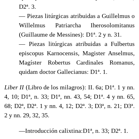
D2ª. 3.
— Piezas litúrgicas atribuidas a Guillelmus o
Willelmus Patriarcha Iherosolomitanus
(Guillaume de Messines): D1ª. 2 y n. 31.
— Piezas litúrgicas atribuidas a Fulbertus
episcopus Karnocensis, Magister Anselmus,
Magíster Robertus Cardinales Romanus,
quidam doctor Gallecianus: D1ª. 1.
Liber II
(Libro de los milagros): II. 6a; D1ª. 1 y nn.
4, 10; D1ª, n. 33; D1ª, nn. 43, 54; D1ª. 4 y nn. 65,
68; D2ª, D2ª. 1 y nn. 4, 12; D2ª. 3; D3ª, n. 21; D3ª.
2 y nn. 29, 32, 35.
—Introducción calixtina:D1ª, n. 33; D2ª. 1.