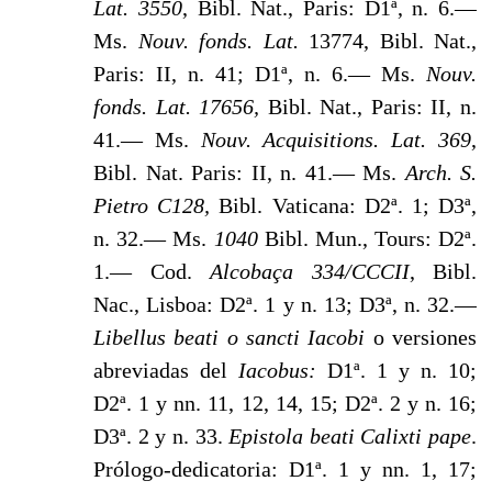
Lat.
3550
, Bibl. Nat., Paris: D1ª, n. 6.—
Ms.
Nouv. fonds. Lat.
13774, Bibl. Nat.,
Paris: II, n. 41; D1ª, n. 6.— Ms.
Nouv.
fonds. Lat. 17656,
Bibl. Nat., Paris: II, n.
41.— Ms.
Nouv.
Acquisitions. Lat. 369
,
Bibl. Nat. Paris: II, n. 41.— Ms.
Arch. S.
Pietro C128,
Bibl. Vaticana: D2ª. 1; D3ª,
n. 32.— Ms.
1040
Bibl. Mun., Tours: D2ª.
1.— Cod.
Alcobaça
334/CCCII
, Bibl.
Nac., Lisboa: D2ª. 1 y n. 13; D3ª, n. 32.—
Libellus beati o sancti Iacobi
o versiones
abreviadas del
Iacobus:
D1ª. 1 y n. 10;
D2ª. 1 y nn. 11, 12, 14, 15; D2ª. 2 y n. 16;
D3ª. 2 y n. 33.
Epistola beati Calixti pape
.
Prólogo-dedicatoria: D1ª. 1 y nn. 1, 17;