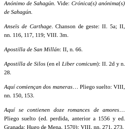
Anónimo de Sahagún
. Vide:
Crónica(s) anónima(s)
de Sahagún.
Anseïs de Carthage
. Chanson de geste: II. 5a; II,
nn. 116, 117, 119; VIII. 3m.
Apostilla de San Millán
: II, n. 66.
Apostilla de Silos
(en el
Liber comicum
): II. 2d y n.
28.
Aquí comiençan dos maneras
… Pliego suelto: VIII,
nn. 150, 153.
Aquí se contienen doze romances de amores
…
Pliego suelto (ed.
perdida, anterior a 1556 y
ed.
Granada: Hugo de Mena,
1570): VIII, nn. 271, 273.