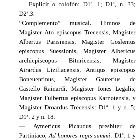
— Explicit o colofón: D1ª. 1; D1ª, n. 33;
D2ª.3.
“Complemento” musical. Himnos de
Magister Ato episcopus Trecensis, Magíster
Albertus Parisiensis, Magister Goslemus
episcopus Suessionis, Magíster Albericus
archiepiscopus Bituricensis, Magíster
Airardus Uiziliacensis, Antiqus episcopus
Boneuentinus, Magíster Gauterius de
Castello Rainardi, Magister Iones Legalis,
Magíster Fulbertus episcopus Karnotensis, y
Magister Droardus Trecensis: D1ª. 1 y n. 5;
D1ª. 2 y n. 18.
— Aymericus Picaudus presbiter de
Partiniaco,
Ad honores
regis summi
: D1ª. 1 y