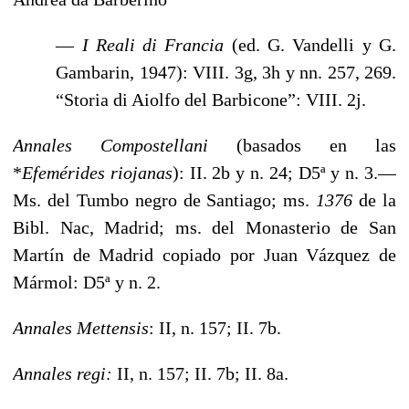
—
I Reali di Francia
(ed. G. Vandelli y G.
Gambarin, 1947): VIII. 3g, 3h y nn. 257, 269.
“Storia di Aiolfo del Barbicone”: VIII. 2j.
Annales Compostellani
(basados en las
*
Efemérides riojanas
): II. 2b y n. 24; D5ª y n. 3.—
Ms. del Tumbo negro de Santiago; ms.
1376
de la
Bibl. Nac, Madrid; ms. del Monasterio de San
Martín de Madrid copiado por Juan Vázquez de
Mármol: D5ª y n. 2.
Annales Mettensis
: II, n. 157; II. 7b.
Annales regi:
II, n. 157; II. 7b; II. 8a.