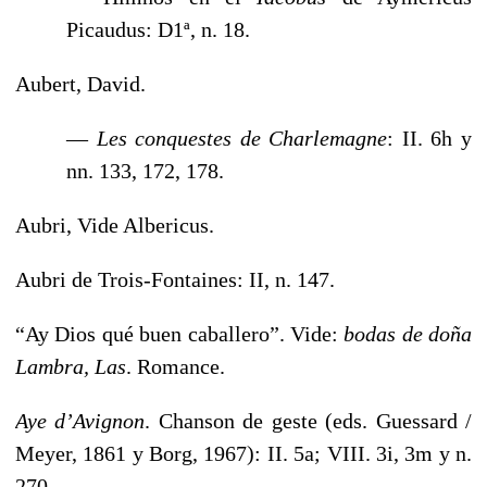
Picaudus: D1ª, n. 18.
Aubert, David.
—
Les conquestes de Charlemagne
: II. 6h y
nn. 133, 172, 178.
Aubri, Vide Albericus.
Aubri de Trois-Fontaines: II, n. 147.
“Ay Dios qué buen caballero”. Vide:
bodas de doña
Lambra,
Las
. Romance.
Aye d’Avignon
. Chanson de geste (eds. Guessard /
Meyer, 1861 y Borg, 1967): II. 5a; VIII. 3i, 3m y n.
270.