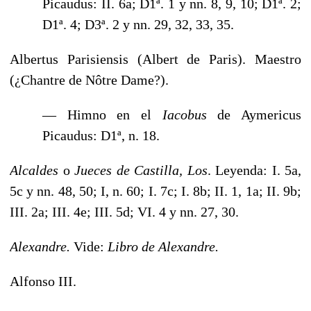
Picaudus: II. 6a; D1ª. 1 y nn. 8, 9, 10; D1ª. 2;
D1ª. 4; D3ª. 2 y nn. 29, 32, 33, 35.
Albertus Parisiensis (Albert de Paris). Maestro
(¿Chantre de Nôtre Dame?).
— Himno en el
Iacobus
de Aymericus
Picaudus: D1ª, n. 18.
Alcaldes
o
Jueces de Castilla, Los
. Leyenda: I. 5a,
5c y nn. 48, 50; I, n. 60; I. 7c; I. 8b; II. 1, 1a; II. 9b;
III. 2a; III. 4e; III. 5d; VI. 4 y nn. 27, 30.
Alexandre.
Vide:
Libro de Alexandre.
Alfonso III.