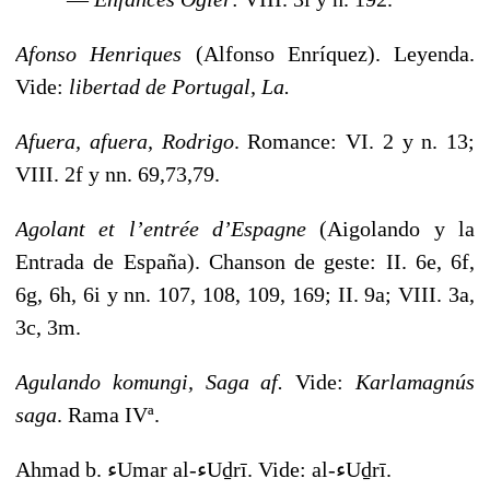
Afonso Henriques
(Alfonso Enríquez). Leyenda.
Vide:
libertad
de Portugal, La.
Afuera, afuera, Rodrigo
. Romance: VI. 2 y n. 13;
VIII. 2f y nn. 69,73,79.
Agolant et l’entrée d’Espagne
(Aigolando y la
Entrada de España). Chanson de geste: II. 6e, 6f,
6g, 6h, 6i y nn. 107, 108, 109, 169; II. 9a; VIII. 3a,
3c, 3m.
Agulando komungi, Saga af.
Vide:
Karlamagnús
saga
. Rama IVª.
Ahmad b. ءUmar al-ءUḏrī. Vide: al-ءUḏrī.