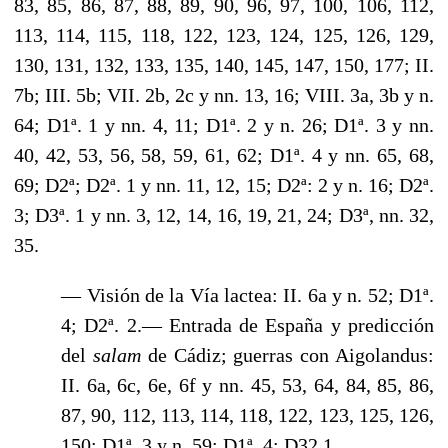
83, 85, 86, 87, 88, 89, 90, 96, 97, 100, 106, 112,
113, 114, 115, 118, 122, 123, 124, 125, 126, 129,
130, 131, 132, 133, 135, 140, 145, 147, 150, 177; II.
7b; III. 5b; VII. 2b, 2c y nn. 13, 16; VIII. 3a, 3b y n.
64; D1ª. 1 y nn. 4, 11; D1ª. 2 y n. 26; D1ª. 3 y nn.
40, 42, 53, 56, 58, 59, 61, 62; D1ª. 4 y nn. 65, 68,
69; D2ª; D2ª. 1 y nn. 11, 12, 15; D2ª: 2 y n. 16; D2ª.
3; D3ª. 1 y nn. 3, 12, 14, 16, 19, 21, 24; D3ª, nn. 32,
35.
— Visión de la Vía lactea: II. 6a y n. 52; D1ª.
4; D2ª. 2.— Entrada de España y predicción
del
salam
de Cádiz; guerras con Aigolandus:
II. 6a, 6c, 6e, 6f y nn. 45, 53, 64, 84, 85, 86,
87, 90, 112, 113, 114, 118, 122, 123, 125, 126,
150; D1ª. 3 y n. 59; D1ª. 4; D32.1.