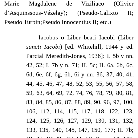
Marie Magdalene de Viziliaco (Olivier
d’Asquinssous-Vézelay); (Pseudo-Calixto II;
Pseudo Turpin;Pseudo Innocentius II; etc.)
—
Iacobus o Liber beati Iacobi (Liber
sancti Iacobi
) [ed. Whitehill, 1944 y ed.
Parcial Meredith-Jones, 1936]: I. 5b y nn.
42, 52; I. 7b y n. 71; II. 5c; II. 6a, 6b, 6c,
6d, 6e, 6f, 6g, 6h, 6i y nn. 36, 37, 40, 41,
44, 45, 46, 47, 48, 52, 53, 55, 56, 57, 58,
59, 63, 64, 69, 72, 74, 76, 78, 79, 80, 81,
83, 84, 85, 86, 87, 88, 89, 90, 96, 97, 100,
106, 112, 114, 115, 117, 118, 122, 123,
124, 125, 126, 127, 129, 130, 131, 132,
133, 135, 140, 145, 147, 150, 177; II. 7b;