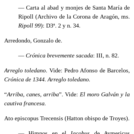
— Carta al abad y monjes de Santa María de
Ripoll (Archivo de la Corona de Aragón, ms.
Ripoll 99
): D3ª. 2 y n. 34.
Arredondo, Gonzalo de.
—
Crónica brevemente sacada
: III, n. 82.
Arreglo toledano
. Vide: Pedro Afonso de Barcelos,
Crónica
de 1344. Arreglo toledano.
“
Arriba, canes, arriba
”. Vide:
El moro Galván y la
cautiva francesa.
Ato episcopus Trecensis (Hatton obispo de Troyes).
— Himnos en el
Iacobus
de Aymericus