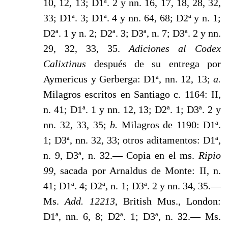
10, 12, 13; D1ª. 2 y nn. 16, 17, 18, 28, 32,
33; D1ª. 3; D1ª. 4 y nn. 64, 68; D2ª y n. 1;
D2ª. 1 y n. 2; D2ª. 3; D3ª, n. 7; D3ª. 2 y nn.
29, 32, 33, 35.
Adiciones al Codex
Calixtinus
después de su entrega por
Aymericus y Gerberga: D1ª,
nn. 12, 13;
a.
Milagros escritos
en Santiago c. 1164: II,
n. 41; D1ª. 1 y nn. 12, 13;
D2ª. 1; D3ª. 2 y
nn. 32, 33,
35;
b.
Milagros de 1190: D1ª.
1; D3ª, nn. 32, 33; otros aditamentos:
D1ª,
n. 9, D3ª, n.
32.— Copia en el ms.
Ripio
99,
sacada por Arnaldus de Monte: II, n.
41; D1ª. 4; D2ª, n. 1; D3ª. 2 y nn. 34, 35.—
Ms.
Add. 12213
, British Mus., London:
D1ª, nn. 6, 8; D2ª. 1; D3ª, n. 32.— Ms.