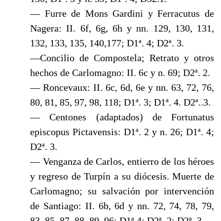
— Furre de Mons Gardini y Ferracutus de
Nagera: II. 6f, 6g, 6h y nn. 129, 130, 131,
132, 133, 135, 140,177; D1ª. 4; D2ª. 3.
—Concilio de Compostela; Retrato y otros
hechos de Carlomagno: II. 6c y n. 69; D2ª. 2.
— Roncevaux: II. 6c, 6d, 6e y nn. 63, 72, 76,
80, 81, 85, 97, 98, 118; D1ª. 3; D1ª. 4. D2ª..3.
— Centones (adaptados) de Fortunatus
episcopus Pictavensis: D1ª. 2 y n. 26; D1ª. 4;
D2ª. 3.
— Venganza de Carlos, entierro de los héroes
y regreso de Turpín a su diócesis. Muerte de
Carlomagno; su salvación por intervención
de Santiago: II. 6b, 6d y nn. 72, 74, 78, 79,
83, 85, 87, 88, 89, 96; D1ª.4; D2ª. 2; D2ª. 3.