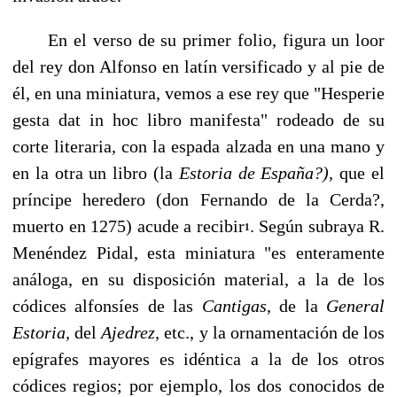
En el verso de su primer folio, figura un loor
del rey don Alfonso en latín versifica­do y al pie de
él, en una miniatura, vemos a ese rey que "Hesperie
gesta dat in hoc li­bro manifesta" rodeado de su
corte literaria, con la espada alzada en una mano y
en la otra un libro (la
Estoria de España?),
que el
príncipe heredero (don Fernando de la Cerda?,
muerto en 1275) acude a recibir
. Según subraya R.
1
Menéndez Pidal, esta minia­tura "es enteramente
análoga, en su disposición material, a la de los
códices alfonsíes de las
Cantigas,
de la
General
Estoria,
del
Ajedrez,
etc., y la ornamentación de los
epí­grafes mayores es idéntica a la de los otros
códices regios; por ejemplo, los dos cono­cidos de