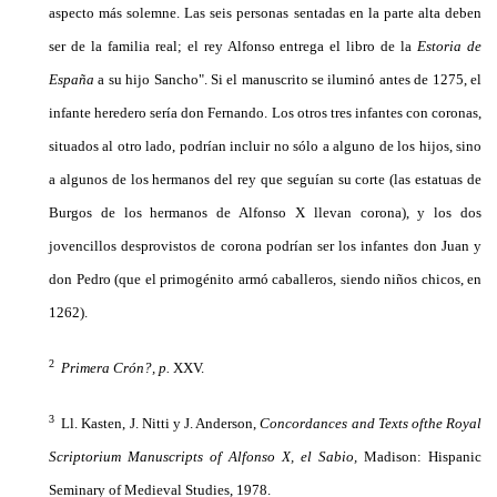
aspecto más solemne. Las seis personas sentadas en la parte alta deben
ser de la familia real; el rey Al­fonso entrega el libro de la
Estoria de
España
a su hijo Sancho". Si el manuscrito se iluminó antes de 1275, el
infante heredero sería don Fernando. Los otros tres infantes con coronas,
situados al otro lado, podrían incluir no sólo a alguno de los hijos, sino
a algunos de los hermanos del rey que seguían su corte (las es­tatuas de
Burgos de los hermanos de Alfonso X llevan corona), y los dos
jovencillos desprovistos de co­rona podrían ser los infantes don Juan y
don Pedro (que el primogénito armó caballeros, siendo niños chicos, en
1262).
2
Primera Crón?, p.
XXV.
3
Ll. Kasten, J. Nitti y J. Anderson,
Concordances and Texts ofthe Royal
Scriptorium Manuscripts of Alfonso
X,
el Sabio,
Madison: Hispanic
Seminary of Medieval Studies, 1978.