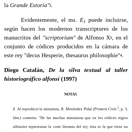
la
Grande Estoria"
.
2
Evidentemente, el ms.
E
puede incluirse,
1
según hacen los modernos transcriptores de los
manucritos del
"scriptorium"
de Alfonso X
, en el
3
conjunto de códices produci­dos en la cámara de
este rey "decus Hesperie, thesaurus philosophie"
.
4
Diego Catalán,
De la silva textual al taller
historiográfico alfonsí
(1997)
NOTAS
2
1
Al reproducir la miniatura, R. Menéndez Pidal
(Primera Crón.
,
p. 3,
lám.)
comenta: "De las muchas miniaturas que en los códices regios
alfonsíes representan la corte literaria del rey, ésta es la que tiene un