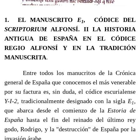
1. EL MANUSCRITO
E
,
CÓDICE DEL
1
SCRIPTORIUM
ALFONSÍ.
II
LA HISTORIA
ANTIGUA DE ESPAÑA
EN EL CÓDICE
REGIO ALFONSÍ Y EN LA TRADICIÓN
MANUSCRITA
.
Entre todos los manucritos de la Crónica
general de España que conocemos el más ve­nerable
por su factura es, sin duda, el códice escurialense
Y-I-2,
tradicionalmente designado con la sigla
E
,
1
que abarca desde el comienzo de la
Estoria de
España
hasta el fin del reinado del último rey
godo, Rodrigo, y la "destrucción" de España por la
invasión árabe.