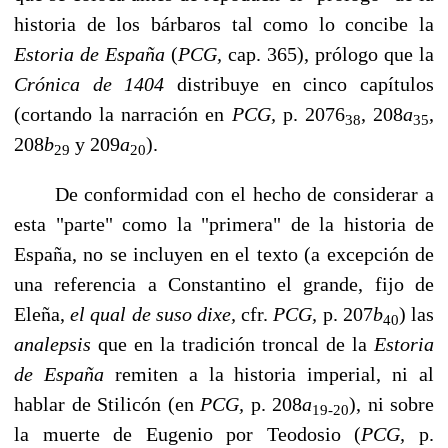
historia de los bárbaros tal como lo concibe la
Estoria de España
(
PCG,
cap. 365), prólogo que la
Crónica de 1404
distribu­ye en cinco capítulos
(cortando la narración en
PCG,
p. 2076
, 208
a
,
38
35
208
b
y 209
a
).
29
20
De conformidad con el hecho de considerar a
esta "parte" como la "primera" de la historia de
España, no se incluyen en el texto (a excepción de
una referencia a Constantino el grande, fijo de
Eleña,
el qual de suso dixe,
cfr.
PCG,
p. 207
b
) las
40
analepsis
que en la tradición troncal de la
Estoria
de España
remiten a la historia imperial, ni al
hablar de Stilicón (en
PCG,
p. 208
a
), ni sobre
19-20
la muerte de Eugenio por Teodosio (
PCG,
p.