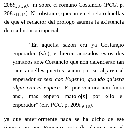
208
b
), ni sobre el romano Costancio (
PCG,
p.
23-29
208
a
). No obstan­te, quedan en el relato huellas
11-13
de que el redactor del prólogo asumía la existencia
de esa historia imperial:
"En aquella sazón era ya Costançio
enperador (
sic
)
,
e fueron acusados estos dos
yrmanos ante Costançio que non defenderan tan
bien aquelles puertos senon por se alçaren al
enperador
et seer con Eugenio, quando quisera
alçar con el enperio.
Et por ventura non fuera
ansi, mas enpero matolo[s] por ello el
enperador" (cfr.
PCG,
p. 209
a
),
9-18
ya que anteriormente nada se ha dicho de ese
tiempo en que Eugenio trata de alzarse con el