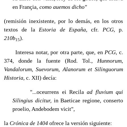
en Françia,
como auemos dicho"
(remisión inexistente, por lo demás, en los otros
textos de la
Estoria de España,
cfr.
PCG,
p.
210b
).
15
Interesa notar, por otra parte, que, en
PCG,
c.
374
,
donde la fuente (Rod. Tol.,
Hunnorum,
Vandalorum, Suevorum, Alanorum et Silinguorum
Historia,
c. XII) decía:
"...oceurrens ei Recila
ad fluvium qui
Silingius dicitur,
in Baeticae regione, conserto
proelio, Andebodem vicit",
la
Crónica de 1404
ofrece la versión siguiente: