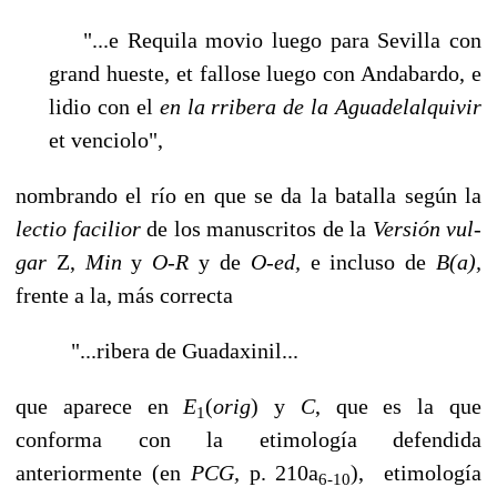
"...e Requila movio luego para Sevilla con
grand hueste, et fallose luego con Andabardo, e
lidio con el
en la rribera de la Aguadelalquivir
et venciolo",
nombrando el río en que se da la batalla según la
lectio facilior
de los manuscritos de la
Versión vul­
gar
Z,
Min
y
O-R
y de
O-ed,
e incluso de
B(a),
frente a la, más correcta
"...ribera de Guadaxinil...
que aparece en
E
(
orig
)
y
C
, que es la que
1
conforma con la etimología defendida
anteriormente (en
PCG,
p. 210a
), etimología
6-10