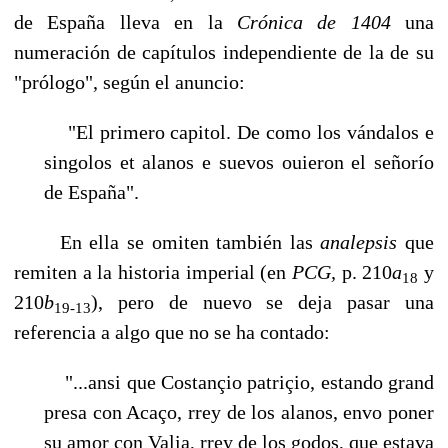
de España lleva en la
Crónica de 1404
una
numeración de capítulos independiente de la de su
"prólogo", según el anuncio:
"El primero capitol. De como los vándalos e
singolos et alanos e suevos ouieron el señorío
de España".
En ella se omiten también las
analepsis
que
remiten a la historia imperial (en
PCG,
p. 210
a
y
18
210
b
), pero de nuevo se deja pasar una
19-13
referencia a algo que no se ha contado:
"...ansi que Costançio patriçio, estando grand
presa con Acaço, rrey de los alanos, envo poner
su amor con Valia, rrey de los godos, que estava