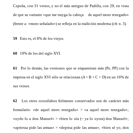
Cepeda, con 31 versos, y no el más antiguo de Padilla, con 29; en vista
de que su variante «que me trayga la cabeça de aquel moro renegado»
(frente a: «moro señalado») se refleja en la tradición moderna (cfr. n. 3).
59
Esto es, el 8% de los viejos.
60
19% de los del siglo XVI.
61
Por lo demás, las versiones que se emparentan más (Pe, PP) con la
impresa en el siglo XVI sólo se relacionan (A + B + C + D) en un 16% de
sus versos.
62
Los otros octosílabos fielmente conservados son de carácter más
formulario: «de aquel moro renegado» > «a aquel moro renegado»;
«oydo lo a don Manuel» > «bien lo oía (~ ya lo oyera) don Manuel»;
«apriessa pide las armas» > «deprisa pide las armas»; «bien sé yo, don