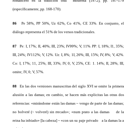
romancero en la tradición oral moderna (1972), pp. 167-179
(específicamente, pp. 168-170).
86
Pe 58%, PP 50%, Uz 62%, Co 41%, CE 33%. En conjunto, el
diálogo representa el 51% de los versos tradicionales.
87
Pe: I, 17%; II, 40%; III, 23%; IV99%; V, 11%. PP: I, 18%; I1, 35%;
III, 24%; IV112%; V, 12%. Uz: I, 8%; 1I, 26%; III, 15%; IV, 8%; V, 42%.
Co: I, 17%; 11, 25%; III, 33%; IV, 0; V, 25%, CE: 1. 14%; II, 28%; III,
omite; IV, 0; V, 57%.
88
En las dos versiones manuscritas del siglο XVI se omite la primera
alusión a las damas; en cambio, se hacen más explicitas las otras dos
referencias: «mirándome están las damas ~ vengo de parte de las damas;
no bolveré (~ volveré) sin rrecado»; «num prato a las damas de la
reina ha inbiado» [la cabeza] ~ «con un su paje privado a la damas la a