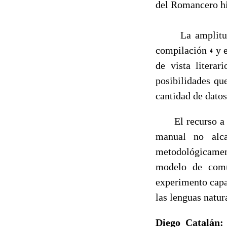
del Romancero hi
La amplitu
compilación
y 
4
de vista literar
posibilidades qu
cantidad de dato
El recurso a la
manual no alca
metodológicamen
modelo de comu
experimento capaz
las lenguas natur
Diego Catalá
n