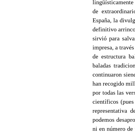
lingüísticamente
de extraordinari
España, la divulg
definitivo arrinc
sirvió para salv
impresa, a través
de estructura ba
baladas tradici
continuaron sien
han recogido mill
por todas las ve
científicos (pue
representativa d
podemos desaprov
ni en número de 