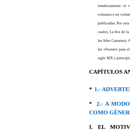
temáticamente: el 
volumen o en volúmen
publicadas. Por otra
cuales, La flor de l
las Islas Canarias).
las «Fuentes para e
siglo XIX y principi
CAPÍTULOS A
*
1.- ADVERT
*
2.- A MO
COMO GÉNER
I. EL MOTI