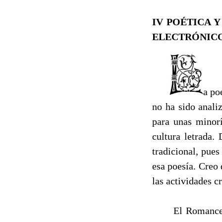
IV POÉTICA 
ELECTRÓNICO 
a po
no ha sido anali
para unas minorí
cultura letrada.
tradicional, pue
esa poesía. Creo
las actividades 
El Romancero hi