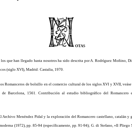
OTAS
 los que han llegado hasta nosotros ha sido descrita por A. Rodríguez Moñino, Di
icos (siglo XVI), Madrid: Castalia, 1970.
los Romanceros de bolsillo en el comercio cultural de los siglos XVI y XVII, veá
de Barcelona, 1561. Contribución al estudio bibliográfico del Romancero e
El Archivo Menéndez Pidal y la exploración del Romancero castellano, catalán y
 moderna (1972), pp. 85-94 (específicamente, pp. 91-94); G. di Stefano, «Il Pliego 