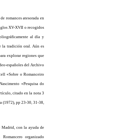
 de romances atesorada en
iglos XV-XVII o recogidos
bliográficamente al día y
 la tradición oral. Aún es
para explorar regiones que
udeo-españoles del Archivo
rcell «Sobre o Romanceiro
 Nascimento «Pesquisa do
ículo, citado en la nota 3
a (1972), pp 23-30, 31-38,
 Madrid, con la ayuda de
el Romancero organizado