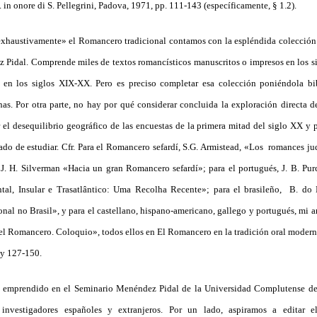
 in onore di S. Pellegrini, Padova, 1971, pp. 111-143 (específicamente, § 1.2).
exhaustivamente» el Romancero tradicional contamos con la espléndida colección
 Pidal. Comprende miles de textos romancísticos manuscritos o impresos en los s
l en los siglos XIX-XX. Pero es preciso completar esa colección poniéndola bi
as. Por otra parte, no hay por qué considerar concluida la exploración directa de
 el desequilibrio geográfico de las encuestas de la primera mitad del siglo XX y 
ado de estudiar. Cfr. Para el Romancero sefardí, S.G. Armistead, «Los romances j
. H. Silverman «Hacia un gran Romancero sefardí»; para el portugués, J. B. Pu
ntal, Insular e Trasatlântico: Uma Recolha Recente»; para el brasileño, B. do
al no Brasil», y para el castellano, hispano-americano, gallego y portugués, mi art
el Romancero. Coloquio», todos ellos en El Romancero en la tradición oral modern
 y 127-150.
e emprendido en el Seminario Menéndez Pidal de la Universidad Complutense de
 investigadores españoles y extranjeros. Por un lado, aspiramos a editar 