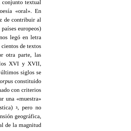
 conjunto textual
poesía «oral». En
z de contribuir al
s países europeos)
nos legó en letra
, cientos de textos
r otra parte, las
glos XVI y XVII,
últimos siglos se
orpus
constituido
ado con criterios
nar una «muestra»
ística)
, pero no
3
nsión geográfica,
al de la magnitud