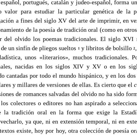
 español, portugués, catalán y judeo-español, forma un
o valor para estudiar la particular genética de la 
ación a fines del siglo XV del arte de imprimir, en ve
onamiento de la poesía de tradición oral (como en otro
ar del olvido los poemas tradicionales. El siglo XVI 
 de un sinfín de pliegos sueltos
y libritos de bolsillo
1
2
ladística, unos «literarios», muchos tradicionales. Po
onales, nacidas en los siglos XIV y XV o en los si
do cantadas por todo el mundo hispánico, y en los dos 
ares y millares de versiones de ellas. Es cierto que el
c
rsiones de romances salvadas del olvido no ha sido form
s los colectores o editores no han aspirado a seleccio
e la tradición oral en la forma que exige la Estad
echarlo, ya que, ni en extensión temporal, ni en exte
textos existe, hoy por hoy, otra colección de poesía or