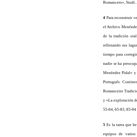
Romancero», Studi...
4
Para reconstruir «
el Archivo Menéndez
de la tradición ora
rellenando sus lagun
tiempo para corregir
nadie se ha preocup
Menéndez Pidal» y J
Português: Contine
Romanceiro Tradicion
y «La exploración d
55-64, 65-83, 85-94
5
Es la tarea que h
equipos de varios