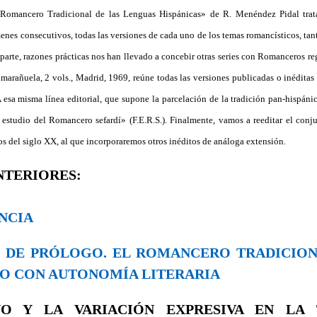
«Romancero Tradicional de las Lenguas Hispánicas» de R. Menéndez Pidal trat
es consecutivos, todas las versiones de cada uno de los temas romancísticos, tant
 parte, razones prácticas nos han llevado a concebir otras series con Romanceros re
a marañuela, 2 vols., Madrid, 1969, reúne todas las versiones publicadas o inédita
 A esa misma línea editorial, que supone la parcelación de la tradición pan-hispáni
l estudio del Romancero sefardí» (F.E.R.S.). Finalmente, vamos a reeditar el con
os del siglo XX, al que incorporaremos otros inéditos de análoga extensión.
NTERIORES:
ENCIA
DO DE PRÓLOGO. EL ROMANCERO TRADICI
O CON AUTONOMÍA LITERARIA
VO Y LA VARIACIÓN EXPRESIVA EN LA 