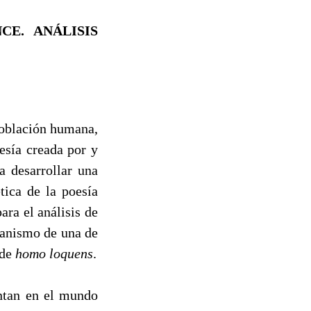
CE. ANÁLISIS
 población humana,
esía creada por y
a desarrollar una
tica de la poesía
ra el análisis de
canismo de una de
 de
homo loquens
.
ntan en el mundo