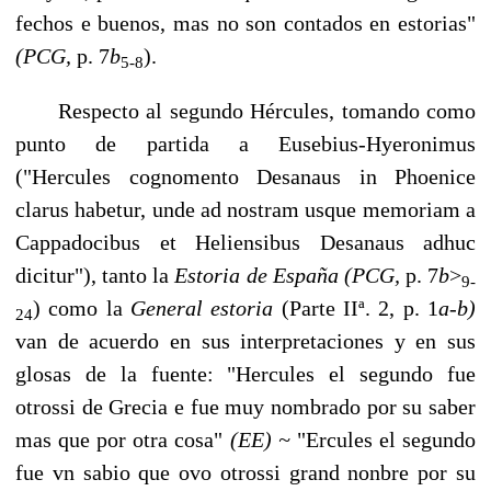
fechos e buenos, mas no son contados en estorias"
(PCG,
p. 7
b
).
5-
8
Respecto al segundo Hércules, tomando como
punto de partida a Eusebius-Hyeronimus
("Hercules cognomento Desanaus in Phoenice
clarus habetur, unde ad nostram usque memoriam a
Cappadocibus et Heliensibus Desanaus adhuc
dicitur"), tanto la
Estoria de España (PCG,
p. 7
b
>
9-
) como la
General estoria
(Parte IIª. 2, p. 1
a-b)
24
van de acuerdo en sus interpretaciones y en sus
glosas de la fuente: "Hercules el segundo fue
otrossi de Grecia e fue muy nombrado por su saber
mas que por otra cosa"
(EE) ~
"Er­cules el segundo
fue vn sabio que ovo otrossi grand nonbre por su