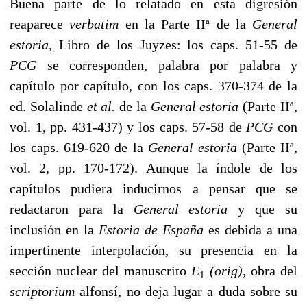
Buena parte de lo rela­tado en esta digresión
reaparece
verbatim
en la Parte IIª de la
General
estoria,
Libro de los Juyzes: los caps. 51-55 de
PCG
se corresponden, palabra por palabra y
capítulo por capítulo, con los caps. 370-374 de la
ed. Solalinde
et al.
de la
General estoria
(Parte IIª,
vol. 1, pp. 431-437) y los caps. 57-58 de
PCG
con
los caps. 619-620 de la
General estoria
(Parte IIª,
vol. 2, pp. 170-172). Aunque la índole de los
capítulos pudiera inducirnos a pensar que se
redactaron para la
General estoria
y que su
inclusión en la
Estoria de España
es debida a una
impertinente interpolación, su presencia en la
sección nuclear del manuscrito
E
(orig),
obra del
1
scriptorium
alfonsí, no deja lugar a duda so­bre su