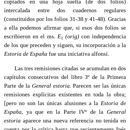
copiados en una hoja suelta (de dos folios)
intercalada entre dos cuadernos regulares
(constituidos por los folios 31-38 y 41-48). Gracias
a ella podemos afirmar que, si esos dos folios se
escribieron en el ms.
E
(orig)
con independencia
1
de los que preceden y si­guen, su incorporación a la
Estoria de España
fue una iniciativa alfonsí.
Las tres remisiones citadas se acumulan en dos
capítulos consecutivos del libro 3º de la Primera
Parte de la
General estoria.
Parecen ser las únicas
remisiones explícitas exis­tentes en toda la obra;
[pero no son las únicas alusiones a la
Estoria de
España,
ya que en la Parte IVª de la
General
estoria
aparece una nueva referencia no tenida en
cuenta por la crítica hasta que recientemente Inés