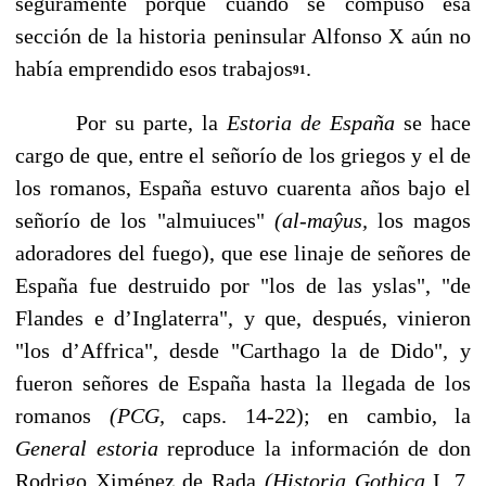
seguramente porque cuan­do se compuso esa
sección de la historia peninsular Alfonso X aún no
había empren­dido esos trabajos
.
91
Por su parte, la
Estoria de España
se hace
cargo de que, entre el señorío de los griegos y el de
los romanos, España estuvo cuarenta años bajo el
señorío de los "almuiuces"
(al-maŷus,
los magos
adoradores del fuego), que ese linaje de señores de
España fue destruido por "los de las yslas", "de
Flandes e d’Inglaterra", y que, después, vinie­ron
"los d’Affrica", desde "Carthago la de Dido", y
fueron señores de España hasta la llegada de los
romanos
(PCG,
caps. 14-22); en cambio, la
General estoria
reproduce la información de don
Rodrigo Ximénez de Rada
(Historia Gothica
I. 7,