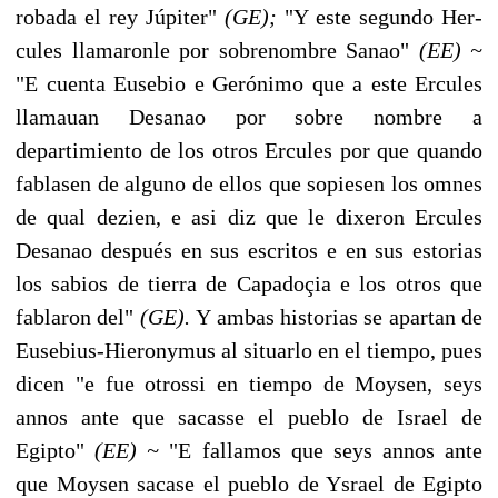
robada el rey Júpiter"
(GE);
"Y este segundo Her­
cules llamaronle por sobrenombre Sanao"
(EE) ~
"E cuenta Eusebio e Gerónimo que a este Ercules
llamauan Desanao por sobre nombre a
departimiento de los otros Ercu­les por que quando
fablasen de alguno de ellos que sopiesen los omnes
de qual dezien, e asi diz que le dixeron Ercules
Desanao después en sus escritos e en sus estorias
los sabios de tierra de Capadoçia e los otros que
fablaron del"
(GE).
Y ambas historias se apartan de
Eusebius-Hieronymus al situarlo en el tiempo, pues
dicen "e fue otrossi en tiempo de Moysen, seys
annos ante que sacasse el pueblo de Israel de
Egipto"
(EE) ~
"E fallamos que seys annos ante
que Moysen sacase el pueblo de Ysrael de Egipto