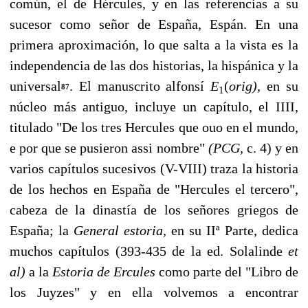
común, el de Hércules, y en las referencias a su
sucesor como señor de España, Espán. En una
primera aproximación, lo que salta a la vista es la
independencia de las dos historias, la hispánica y la
universal
. El manuscrito alfonsí
E
(
orig)
, en su
87
1
núcleo más antiguo, incluye un capítulo, el IIII,
titulado "De los tres Hercules que ouo en el mundo,
e por que se pusieron assi nombre"
(PCG,
c. 4) y en
varios capítulos sucesivos (V-VIII) traza la historia
de los hechos en España de "Hercules el tercero",
cabeza de la dinastía de los señores griegos de
España; la
General estoria,
en su IIª Parte, dedica
muchos capítulos (393-435 de la ed. Solalinde
et
al)
a la
Estoria de Ercules
como par­te del "Libro de
los Juyzes" y en ella volvemos a encontrar