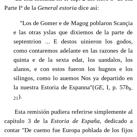
Parte Iª de la
General estoria
dice así:
"Los de Gomer e de Magog poblaron Scançia
e las otras yslas que dixiemos de la parte de
septentrion ... E destos uinieron los godos,
como contaremos adelante en las razones de la
quinta e de la sexta edat, los uandalos, los
alanos, e con estos fueron los hugnos e los
silin­gos, como lo auemos Nos ya departido en
la nuestra Estoria de Espanna"(
GE
, I, p. 57
b
8-
).
21
Esta remisión pudiera referirse simplemente al
capítulo 3 de la
Estoria de España,
dedicado a
contar "De cuemo fue Europa poblada de los fijos