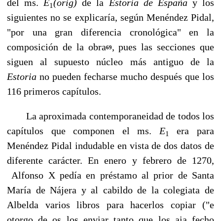
del ms.
E
(orig)
de la
Estoria de España
y los
1
siguientes no se explicaría, se­gún Menéndez Pidal,
"por una gran diferencia cronológica" en la
composición de la obra
, pues las secciones que
69
siguen al supuesto núcleo más antiguo de la
Estoria
no pueden fecharse mucho después que los
116 primeros capítulos.
La aproximada contemporaneidad de todos los
capítulos que componen el ms.
E
era para
1
Menéndez Pidal indudable en vista de dos datos de
diferente carácter. En enero y febrero de 1270,
Alfonso X pedía en préstamo al prior de Santa
María de Nájera y al cabildo de la colegiata de
Albelda varios libros para hacerlos copiar ("e
otorgo de os los enviar tanto que los aia fecho