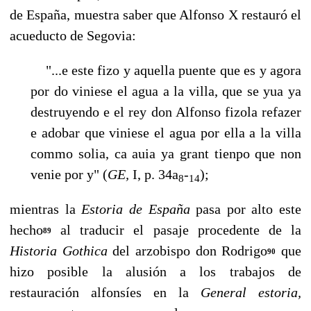
de España, muestra saber que Alfonso X restauró el
acueducto de Segovia:
"...e este fizo y aquella puente que es y agora
por do viniese el agua a la vi­lla, que se yua ya
destruyendo e el rey don Alfonso fizola refazer
e adobar que viniese el agua por ella a la villa
commo solia, ca auia ya grant tienpo que non
venie por y" (
GE,
I, p. 34a
-
);
8
14
mientras la
Estoria de España
pasa por alto este
hecho
al traducir el pasaje procedente de la
89
Historia Gothica
del arzobispo don Rodrigo
que
90
hizo posible la alusión a los trabajos de
restauración alfonsíes en la
General estoria,