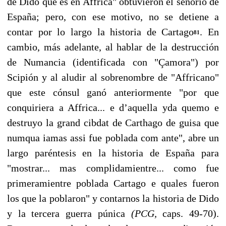
de Dido que es en Affrica" obtuvieron el señorío de
España; pero, con ese motivo, no se detiene a
contar por lo largo la historia de Cartago
. En
81
cambio, más adelante, al hablar de la destrucción
de Numancia (identificada con "Çamora") por
Scipión y al aludir al sobrenombre de "Affricano"
que este cónsul ganó anteriormente "por que
conquiriera a Affrica... e d’aquella yda quemo e
destruyo la grand cibdat de Carthago de guisa que
numqua iamas assi fue poblada com ante", abre un
largo parén­tesis en la historia de España para
"mostrar... mas complidamientre... como fue
primeramientre poblada Cartago e quales fueron
los que la poblaron" y contarnos la historia de Dido
y la tercera guerra púnica
(PCG,
caps. 49-70).