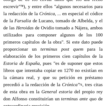
escrevir"
), y entre ellos "algunos necesarios para
70
la redacción de la
Crónica,
... en especial el códice
de la
Farsalia
de Lucano, tomado de Albelda, y el
de las
Heroidas
de Ovidio tomado a Nájera, ambos
utilizados para com­poner algunos de los 100
primeros capítulos de la obra". Si este dato puede
proporcio­nar un
terminus post quem
para la
elaboración de los primeros cien capítulos de la
Estoria de España,
pues "es de suponer que estos
libros que intentaba copiar en 1270 no existían en
la cámara real, y que su petición en préstamo
precedió a la redacción de la
Crónica"
,
tres citas
71
de esta obra en la
General estoria
del propio rey
don Alfonso constituirían un
terminus ante quo
de
extraordinaria precisión.