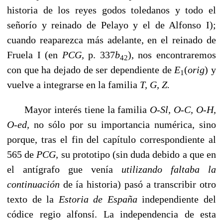
historia de los reyes godos toledanos y todo el
señorío y reinado de Pelayo y el de Alfonso I);
cuando reaparezca más adelante, en el reinado de
Fruela I (en
PCG,
p. 337
b
), nos encontraremos
42
con que ha dejado de ser dependien­te de
E
(
orig
) y
1
vuelve a integrarse en la familia
T, G, Z.
Mayor interés tiene la familia
O-Sl, O-C, O-H,
O-ed,
no sólo por su importancia numérica, sino
porque, tras el fin del capítulo correspondiente al
565 de
PCG,
su proto­tipo (sin duda debido a que en
el antígrafo gue venía
utilizando faltaba la
continuación
de ía historia) pasó a transcribir otro
texto de la
Estoria de España
independiente del
códice regio alfonsí. La independencia de esta