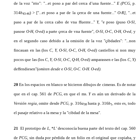
de la voz "rrio": "...et poso a par del cerca d’una fuente..."
E
(PCG,
p.
314
b
) > ["...et poso a par de la çerca de una fuente..."
O-R],
"...et
43-46
paso a par de la cerca cabo de vna ffuente..."
Y,
"e poso (puso
O-Sl,
pasose
O-H, O-ed)
a parte çerca de vna fuente",
O-Sl, O-C, O-H, O-ed,
y
en el segundo caso debido a la omisión de la voz "çibdades": "...non
fincauan en las (los
C
,
Y, O-Sl, O-C, O-H, O-ed)
castiellos si non muy
pocos que las (los
C, Y, O-Sl, O-C, Q-H, O-ed)
amparassen e las (los
C
,
Y)
deffendiesen"(
omiten desde
e
O-Sl, O-C. O-H. O-ed).
20
En los espacios en blanco se hicieron dibujos de cimeras. Es de notar
que en el cap. 561 de
PCG,
en que el ms.
Y
es aún un derivado de la
Versión regia,
omite desde
PCG,
p. 316
a
hasta p. 316
b
, esto es, todo
38
1
el pasaje relativo a la mesa y la "cibdad de la mesa".
21
El prototipo de
L, *L’
desconocía buena parte del texto del cap. 560
de
PCG,
sin duda por pérdida de un folio en el original que copiaba, y