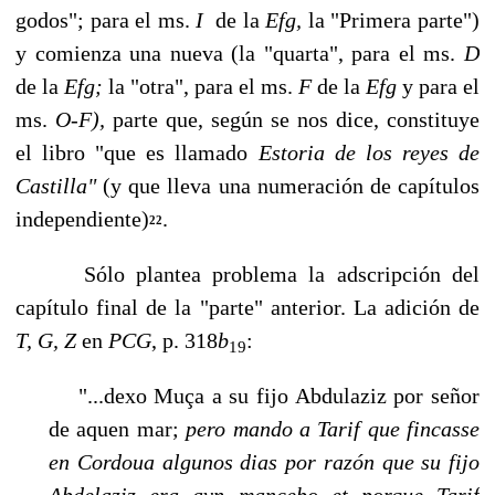
godos"; para el ms.
I
de la
Efg,
la "Primera parte")
y comienza una nueva (la "quarta", para el ms.
D
de la
Efg;
la "otra", para el ms.
F
de la
Efg
y para el
ms.
O-F),
parte que, según se nos dice, constituye
el libro "que es llamado
Estoria de los reyes de
Castilla"
(y que lleva una nume­ración de capítulos
independiente)
.
22
Sólo plantea problema la adscripción del
capítulo final de la "parte" anterior. La adición de
T,
G, Z
en
PCG
, p. 318
b
:
19
"...dexo Muça a su fijo Abdulaziz por señor
de aquen mar;
pero mando a Tarif que fincasse
en Cordoua algunos dias por razón que su fijo
Abdelaziz era avn mancebo et por­que Tarif