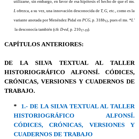
utilizarse, sin embargo, en favor de esa hipótesis el hecho de que el ms.
L
ofrezca, a su vez, una innovación desconocida de
T, G,
etc., como es la
variante anotada por Menéndez Pidal en
PCG,
p. 318
b
, pues el ms.
*L’
12
la desconocía también (cfr.
D-ed,
p. 210
).
17-19
CAPÍTULOS ANTERIORES:
DE LA SILVA TEXTUAL AL TALLER
HISTORIOGRÁFICO ALFONSÍ. CÓDICES,
CRÓNICAS, VERSIONES Y CUADERNOS DE
TRABAJO.
*
1.- DE LA SILVA TEXTUAL AL TALLER
HISTORIOGRÁFICO ALFONSÍ.
CÓDICES, CRÓNICAS, VERSIONES Y
CUADERNOS DE TRABAJO