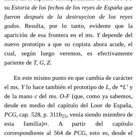
su
Estoria de los fechos de los reyes de España que
fueron después de la destruycion de los reyes
godos.
Resulta, por lo tanto, evidente que la
aparición de esa frontera en el ms.
Y
depende del
nuevo prototipo a que su copista ahora acude, el
cual, según luego veremos, es efectivamen­te
pariente de
T, G, Z.
En este mismo punto en que cambia de carácter
el ms.
Y
lo hace también el prototi­po de
L,
de *
L’
y
de la mano
c
del ms.
O-F
(que, como ya sabemos,
desde en medio del capítulo del Loor de España,
PCG,
cap. 528, p. 311
b
, venía siendo miembro de
25
esta familia)
. A partir del capítulo
21
correspondiente al 564 de
PCG,
esto es, desde el