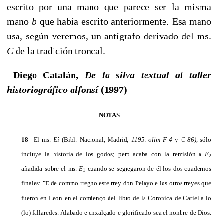
escri­to por una mano que parece ser la misma
mano
b
que había escrito anteriormente. Esa mano
usa, según veremos, un antígrafo derivado del ms.
C
de la tradición troncal.
Diego Catalán,
De la silva textual al taller
historiográfico alfonsí
(1997)
NOTAS
18
El ms.
Ei
(Bibl. Nacional, Madrid,
1195,
olim
F-4
y
C-86),
sólo
incluye la historia de los godos; pe­ro acaba con la remisión a
E
2
añadida sobre el ms.
E
cuando se segregaron de él los dos cuadernos
1
fina­les: "E de commo rregno este rrey don Pelayo e los otros rreyes que
fueron en Leon en el comienço del libro de la Coronica de Catiella lo
(lo) fallaredes. Alabado e enxalçado e glorificado sea el nonbre de Dios.