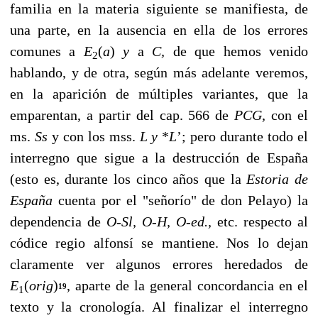
familia en la materia siguiente se mani­fiesta, de
una parte, en la ausencia en ella de los errores
comunes a
E
(
a
)
y
a
C,
de que hemos venido
2
hablando, y de otra, según más adelante veremos,
en la aparición de múl­tiples variantes, que la
emparentan, a partir del cap. 566 de
PCG,
con el
ms.
Ss
y con los mss.
L
y
*
L
’; pero durante todo el
interregno que sigue a la destrucción de España
(esto es, durante los cinco años que la
Estoria de
España
cuenta por el "señorío" de don Pelayo) la
dependencia de
O-Sl, O-H, O-ed.,
etc. respecto al
códice regio alfonsí se mantiene. Nos lo dejan
claramente ver algunos errores heredados de
E
(
orig
)
, aparte de la general concordancia en el
19
1
texto y la cronología. Al finalizar el interregno