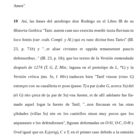
Amen".
19
Así, las frases del arzobispo don Rodrigo en el Libro III de su
Historia
Gothica
"Taric autem cum suo exercitu resedit iuxta fluvium in
loco fontis (
var.
cods.
Compl. y Al.)
qui ex tunc dicitur fons Tarici" (III.
23, p. 71
b
) y "...et aliae civitates et oppida remanserunt paucis
defensoribus..." (III. 23, p.
lib),
que los textos de la
Versión enmendada
después de
1274
(T, G, Z,
Min;
laguna en el prototipo de
L, *L)
y la
Versión crítica
(ms.
Ss,
f. 66v) traducen bien "Tarif vinose (vino
G)
estonçes con su caualleria et poso (passo
T)
a par (cabe
G,
acerca
Ss)
del
(el
G)
rrio çerca de (a par de
Ss)
vna fuente, et de allí adelante fue lla­
mado aquel logar la fuente de Tarif, "...non fincauan en las otras
çibdades (villas
Ss)
nin en los castiellos sinon muy pocos que los
anparassen e los defendiessen", figuran deformadas en
O-Sl, O-C, O-H
y
O-ed
igual que en
E
(
orig
)
,
C
e
Y,
en el primer caso debido a la omisión
1