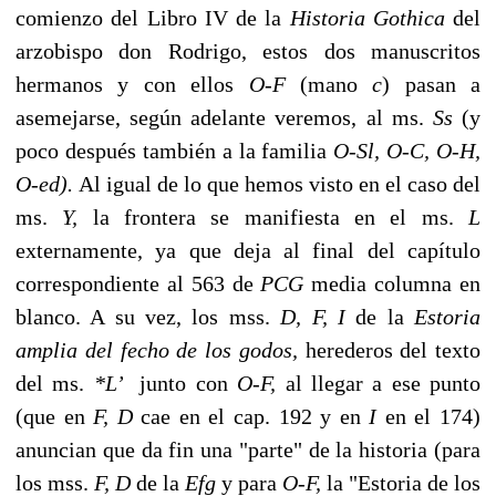
co­mienzo del Libro IV de la
Historia Gothica
del
arzobispo don Rodrigo, estos dos ma­nuscritos
hermanos y con ellos
O-F
(mano
c
) pasan a
asemejarse, según adelante veremos, al ms.
Ss
(y
poco después también a la familia
O-Sl, O-C, O-H,
O-ed).
Al igual de lo que hemos visto en el caso del
ms.
Y,
la frontera se manifiesta en el ms.
L
externamente, ya que deja al final del capítulo
correspondiente al 563 de
PCG
media columna en
blanco. A su vez, los mss.
D, F, I
de la
Estoria
amplia del fecho de los go­dos,
herederos del texto
del ms.
*L’
junto con
O-F,
al llegar a ese punto
(que en
F, D
cae en el cap. 192 y en
I
en el 174)
anuncian que da fin una "parte" de la historia (pa­ra
los mss.
F, D
de la
Efg
y para
O-F,
la "Estoria de los