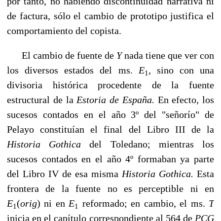
por tanto, no habiendo discontinuidad narrativa ni
de factura, sólo el cambio de prototipo justifica el
comportamiento del copista.
El cambio de fuente de
Y
nada tiene que ver con
los diversos estados del ms.
E
,
si­no con una
1
divisoria histórica procedente de la fuente
estructural de la
Estoria de Es­paña.
En efecto, los
sucesos contados en el año 3º del "señorío" de
Pelayo constituían el final del Libro III de la
Historia Gothica
del Toledano; mientras los
sucesos conta­dos en el año 4º formaban ya parte
del Libro IV de esa misma
Historia Gothica.
Esta
frontera de la fuente no es perceptible ni en
E
(
orig
)
ni en
E
reformado; en cambio, el ms.
T
1
1
inicia en el capítulo correspondiente al 564 de
PCG