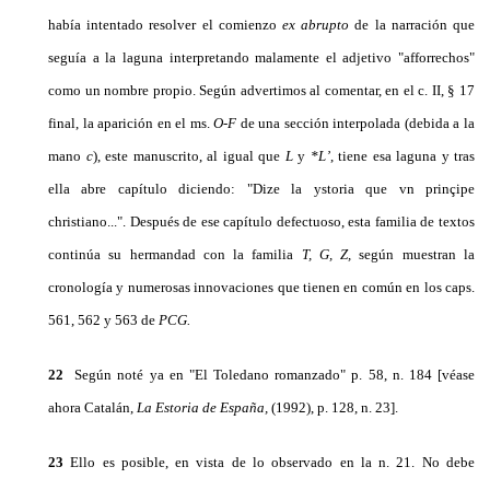
había intentado resolver el comienzo
ex abrupto
de la narración que
seguía a la laguna interpretando malamente el adjetivo "afforrechos"
como un nombre propio. Según advertimos al comentar, en el c. II, § 17
final, la aparición en el ms.
O-F
de una sección interpolada (de­bida a la
mano
c
), este manuscrito, al igual que
L
y
*L’
, tiene esa laguna y tras
ella abre capítulo diciendo: "Dize la ystoria que vn prinçipe
christiano...". Después de ese capítulo defectuoso, esta familia de textos
continúa su hermandad con la familia
T, G, Z,
según muestran la
cronología y numerosas innovaciones que tienen en común en los caps.
561, 562 y 563 de
PCG.
22
Según noté ya en "El Toledano romanzado" p. 58, n. 184 [véase
ahora Catalán,
La Estoria de Espa­ña,
(1992), p. 128, n. 23].
23
Ello es posible, en vista de lo observado en la n. 21. No debe