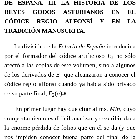
DE ESPAÑA.
III
LA HISTORIA DE LOS
REYES GODOS ASTURIANOS
EN EL
CÓDICE REGIO ALFONSÍ Y EN LA
TRADICIÓN MANUSCRITA
.
La división de la
Estoria de España
introducida
por el formador del códice artificioso
E
no sólo
2
afectó a las copias de este volumen, sino a algunos
de los derivados de
E
que alcanzaron a conocer el
1
códice regio alfonsí cuando ya había sido privado
de su parte final,
E
(
a
)
.
18
2
En primer lugar hay que citar al ms.
Min,
cuyo
comportamiento es difícil analizar y describir dada
la enorme pérdida de folios que en él se da (y que
nos impiden conocer buena parte del final de la