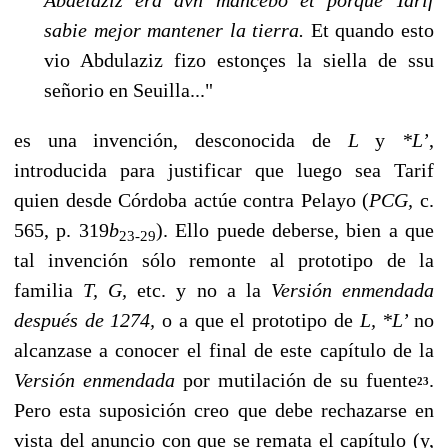
sabie mejor mantener la tierra.
Et quando esto
vio Abdulaziz fizo estonçes la siella de ssu
señorio en Seuilla..."
es una invención, desconocida de
L
y
*L’
,
introducida para justificar que luego sea Tarif
quien desde Córdoba actúe contra Pelayo (
PCG,
c.
565, p. 319
b
). Ello puede deberse, bien a que
23-29
tal inven­ción sólo remonte al prototipo de la
familia
T, G,
etc. y no a la
Versión enmendada
después de
1274,
o a que el prototipo de
L, *L’
no
alcanzase a conocer el final de este capítulo de la
Versión enmenda­da
por mutilación de su fuente
.
23
Pero esta suposición creo que debe rechazarse en
vista del anuncio con que se remata el capítulo (y,