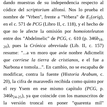
dando muestras de su independencia respecto al
códice del
scrip­torium
alfonsí. Nos lo prueba el
nombre de "Vrben", frente a "Vrbera" de
E
(
orig
)
,
1
en el c. 571 de
PCG
(Libro II, c. 118), y el hecho de
que no le afecte la omisión por
homoioteleuton
entre dos "Abdelmelic" de
PCG,
c. 610 (p. 346
b
18-
), pues la
Crónica abreviada
(Lib. II, c. 157)
20
resume: "...a vn moro que avie nonbre Adicmelit
que corrie­se la tierra de cristianos,
e el fue a
Narbona e tomola...". En cambio, no se escapaba de
modificar, contra la fuente
(Historia Arabum,
c.
20), la cifra de maravedís recibida como quinto por
el rey Ysem en ese mismo capítulo
(PCG,
p.
346
b
), ya que coincide con los manuscritos de
24-25
la versión troncal en poner "quarenta mil"