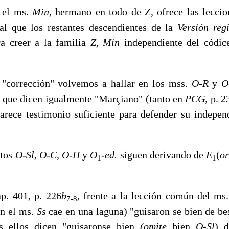
e el ms.
Min,
hermano en to­do de Z, ofrece las lecci
al que los restantes descendientes de la
Versión reg
ra creer a la familia
Z
,
Min
independiente del códi
rección" volvemos a hallar en los mss.
O-R
y
O
l, que dicen igualmente "Marçiano" (tanto en
PCG,
p. 2
rece testi­monio suficiente para defender su indepen
tos
O-Sl, O-C, O-H
y
O
-ed.
siguen derivando de
E
(
or
1
1
ap. 401, p. 226
b
, frente a la lección común del ms
7-8
en el ms.
Ss
cae en una laguna) "guisaron se bien de be
os ellos di­cen "guisaronse bien
(omite
bien
O-Sl
) d