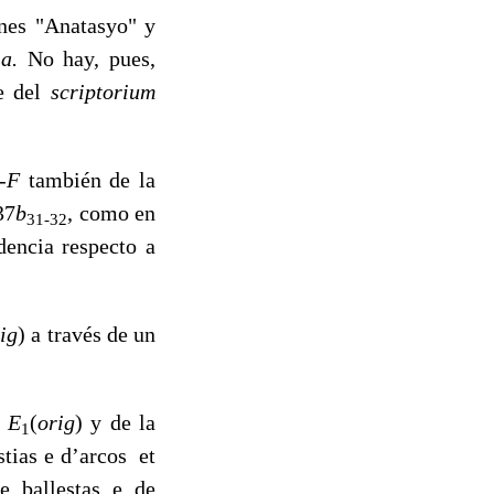
ones "Anatasyo" y
ia.
No hay, pues,
ce del
scriptorium
-F
también de la
37
b
, como en
31-32
dencia respecto a
ig
)
a través de un
.
E
(
orig
)
y de la
1
stias e d’arcos et
e ballestas e de