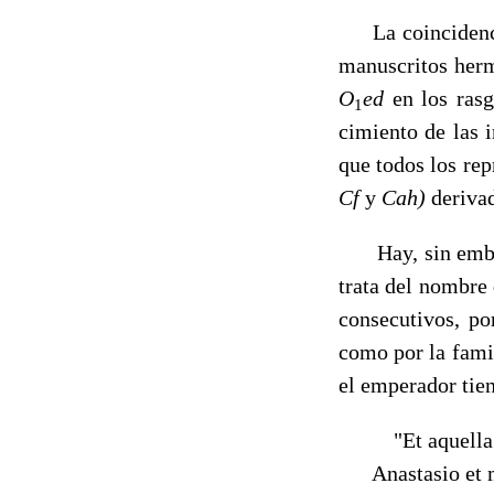
La coincidenci
manuscritos he
O
ed
en los ras
1
cimiento de las 
que todos los rep
Cf
y
Cah)
deriva
Hay, sin embarg
trata del nombre
consecutivos, p
como por la fami
el emperador tien
"Et aquella n
Anastasio et 