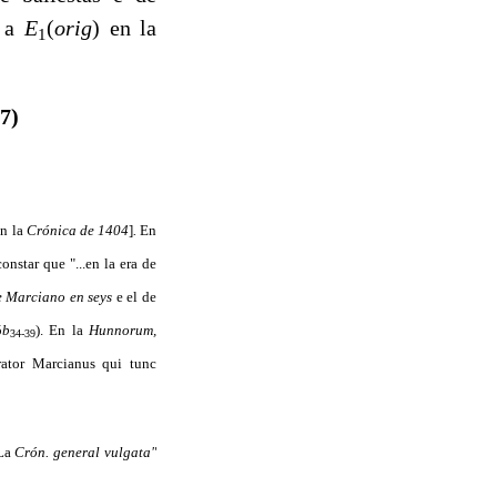
, a
E
(
orig
)
en la
1
7)
en la
Crónica de 1404
]
.
En
nstar que "...en la era de
de Marciano en seys
e el de
5
b
). En la
Hunnorum,
34-39
rator Marcianus qui tunc
"La
Crón. general vulgata"