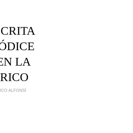
SCRITA
CÓDICE
EN LA
URICO
FICO ALFONSÍ