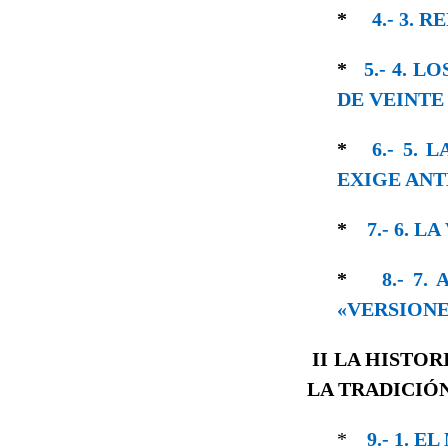
*
4.- 3.
*
5.- 4. 
DE VEINTE
*
6.- 5.
EXIGE ANT
*
7.- 6. 
*
8.- 7
«VERSIONE
II
LA HISTOR
LA TRADICIÓ
*
9.- 1. 