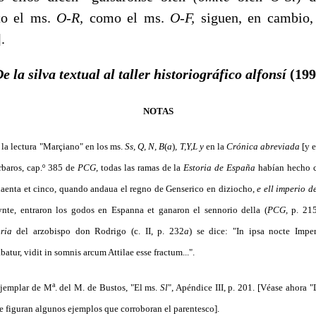
o el ms.
O-R,
como el ms.
O-F,
siguen, en cambio
.
e la silva textual al taller historiográfico alfonsí
(199
NOTAS
a lectura "Marçiano" en los ms.
Ss, Q, N, B
(
a
)
, T,Y,L y
en la
Crónica abreviada
[y 
árbaros, cap.º 385 de
PCG,
todas las ramas de la
Estoria de España
habían hecho co
uaenta et cinco, quando andaua el regno de Genserico en diziocho,
e ell imperio 
nte, entra­ron los godos en Espanna et ganaron el sennorio della (
PCG,
p. 21
oria
del arzobispo don Rodrigo (c. II, p. 232
a
) se dice: "In ipsa nocte Impe
atur, vidit in somnis arcum Attilae esse fractum...".
a
jemplar de M
. del M. de Bustos, "El ms.
Sl
", Apéndice III, p. 201. [Véase ahora 
e figuran algunos ejemplos que corroboran el parentesco].