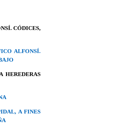
NSÍ. CÓDICES,
FICO ALFONSÍ.
BAJO
ÑA HEREDERAS
INA
IDAL, A FINES
ÑA