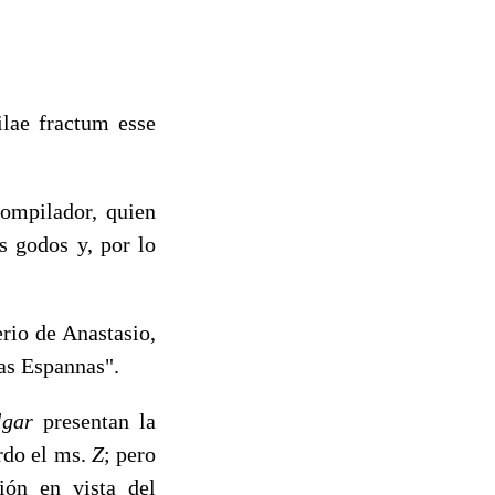
lae fractum esse
compilador, quien
s godos y, por lo
rio de Anastasio,
as Espannas".
ulgar
presentan la
erdo el ms.
Z
; pero
ión en vista del