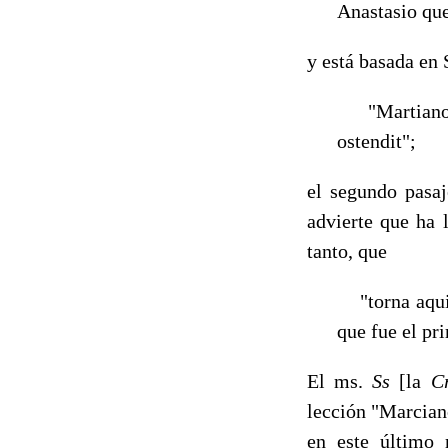
Anastasio que
y está basada en 
"Martiano i
ostendit";
el segundo pasaj
advierte que ha 
tanto, que
"torna aqui l
que fue el pr
El ms.
Ss
[la
C
lección "Marcia­n
en este último 