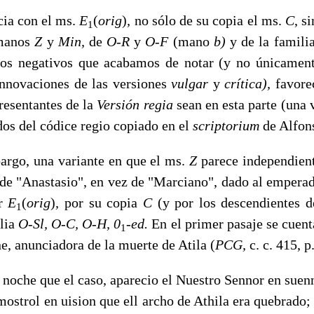
a con el ms.
E
(
orig
)
,
no sólo de su copia el ms.
C
, s
1
rmanos
Z
y
Min,
de
O-R
y
O-F
(mano
b)
y de la famili
gos negativos que acabamos de notar (y no únicament
innovaciones de las versiones
vulgar
y
crítica),
favore
resentantes de la
Versión regia
sean en esta parte (una 
dos del códice regio copiado en el
scriptorium
de Alfon
o, una variante en que el ms.
Z
parece independien
 de "Anastasio", en vez de "Marciano", dado al emperad
or
E
(
orig
)
,
por su copia
C
(y por los descendientes d
1
lia
O-Sl, O-C, O-H, 0
-ed.
En el primer pasaje se cuen
1
e, anunciadora de la muerte de Atila (
PCG,
c. c. 415, p
oche que el caso, aparecio el Nuestro Sennor en suen
mostrol en uision que ell archo de Athila era quebrado;