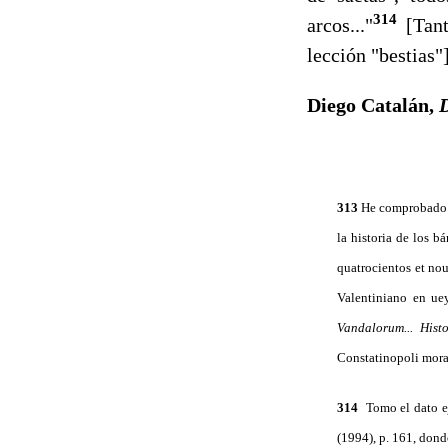
314
arcos..."
[Tant
lección "bestias"]
Diego Catalán,
D
313
He comprobado l
la historia de los b
quatrocientos et no
Valentiniano en uey
Vandalorum... Hist
Constatinopoli morab
314
Tomo el dato e
(1994), p. 161, dond