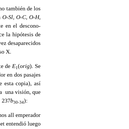
ino también de los
a
O-Sl, O-C, O-H,
e en el descono­
ce la hipótesis de
vez desapareci­dos
so X.
te de
E
(
orig
)
.
Se
1
or en dos pasajes
e esta copia), así
ta una visión, que
. 237
b
):
30-34
nos all emperador
 et entendió luego