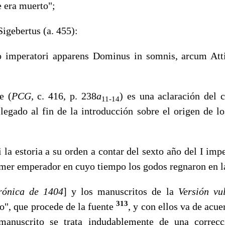
 era muerto";
Sigebertus (a. 455):
mperatori apparens Dominus in somnis, arcum Atti
e (
PCG,
c. 416, p. 238
a
) es una aclaración del 
11-14
llegado al fin de la introducción sobre el origen de lo
a estoria a su orden a contar del sexto año del I impe
imer emperador en cuyo tiempo los godos regnaron en l
rónica de 1404
]
y los manuscritos de la
Versión v
313
o", que procede de la fuente
, y con ellos va de acu
manuscrito se trata indudablemente de una correcc