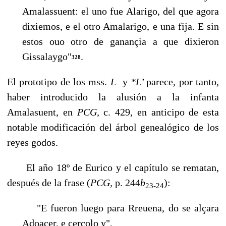
Amalassuent: el uno fue Alarigo, del que agora
dixiemos, e el otro Amalarigo, e una fija. E sin
estos ouo otro de ganançia a que dixieron
Gissalaygo"
.
328
El prototipo de los mss.
L
y
*L’
parece, por tanto,
haber introducido la alusión a la infanta
Amalasuent, en
PCG,
c. 429, en anticipo de esta
notable modificación del árbol genealógico de los
reyes godos.
El año 18º de Eurico y el capítulo se rematan,
después de la frase (
PCG,
p. 244
b
):
23-24
"E fueron luego para Rreuena, do se alçara
Adoaçer, e çercolo y",