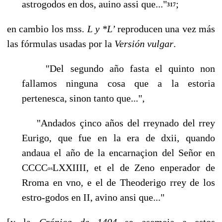
astrogodos en dos, auino assi que..."
;
317
en cambio los mss.
L y *L’
reproducen una vez más
las fórmulas usadas por la
Versión vulgar
.
"Del segundo año fasta el quinto non
fallamos ninguna cosa que a la estoria
pertenesca, sinon tanto que...",
"Andados çinco años del rreynado del rrey
Eurigo, que fue en la era de dxii, quando
andaua el año de la encarnaçion del Señor en
CCCC
LXXIIII, et el de Zeno enperador de
os
Rroma en vno, e el de Theoderigo rrey de los
estro-godos en II, avino ansi que..."
[y la
Crónica de 1404
se asemeja a estos