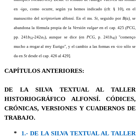
en
-igo,
como ocurre, según ya hemos indicado (cfr. § 10), en el
manuscrito del
scriptorium
alfonsí. En el ms.
St,
seguido por
B(a),
se
abandona la fórmula propia de la
Versión vulgar
en el cap. 425
(PCG,
pp. 241
b
-242
a
), aunque se dice (en
PCG,
p. 241
b
) "començo
52
1
42
mucho a rrogar al rrey Eurigo", y el cambio a las formas en
-ico
sólo se
da en
St
desde el cap. 426 al 429].
CAPÍTULOS ANTERIORES:
DE LA SILVA TEXTUAL AL TALLER
HISTORIOGRÁFICO ALFONSÍ. CÓDICES,
CRÓNICAS, VERSIONES Y CUADERNOS DE
TRABAJO.
*
1.- DE LA SILVA TEXTUAL AL TALLER