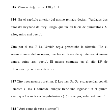
315
Véase atrás § 5 y nn. 130 y 131.
316
En el capítulo anterior del mismo reinado decían: "Andados dos
años del rreynado del rrey Eurigo, que fue en la era de quinientos e X.
años, auino assi que...".
Cito por el ms.
T.
La
Versión regia
presenta­ba la fórmula: "En el
segundo anno del su regno, que fue en la era de quinientos et nueue
annos, auino as­si que...". El mismo contraste en el año 13º de
Theodorico y en otros anteriores.
317
Cito nuevamente por el ms.
T.
Los mss.
St, Qq,
etc. acuerdan con él.
También el ms.
Y
coincide, aun­que tiene una laguna: "En el quinto
anyo, que fue en la era de quinientos e ( ) dos anyos, avino asi quel...".
318
["Ansi como de suso dixemos"].