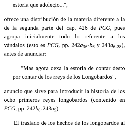
estoria que adoleçio...",
ofrece una distribución de la materia diferente a la
de la segunda parte del cap. 426 de
PCG,
pues
agrupa inicialmente todo lo referente a los
vándalos (esto es
PCG,
pp.
242
a
-
b
y 243
a
),
36
6
6-28
antes de anunciar:
"Mas agora dexa la estoria de contar desto
por contar de los rreys de los Longobardos",
anuncio que sirve para introducir la historia de los
ocho primeros reyes longobardos (contenido en
PCG,
pp. 242
b
-243
a
).
6
5
El traslado de los hechos de los longobardos al