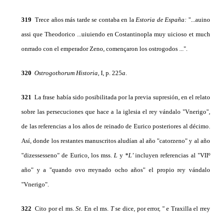
319
Trece años más tarde se contaba en la
Estoria de España:
"...auino
assi que Theodorico ...uiuiendo en Costantinopla muy uicioso et much
onrrado con el emperador Zeno, començaron los ostrogodos ...".
320
Ostrogothorum Historia,
I, p. 225
a
.
321
La frase había sido posibilitada por la previa supresión, en el relato
sobre las persecuciones que ha­ce a la iglesia el rey vándalo "Vnerigo",
de las referencias a los años de reinado de Eurico posteriores al décimo.
Así, donde los restantes manuscritos aludían al año "catorzeno" y al año
"dizessesseno" de Euri­co, los mss.
L
y
*L’
incluyen referencias al "VIIº
año" y a "quando ovo rreynado ocho años" el propio rey vándalo
"Vnerigo".
322
Cito por el ms.
St.
En el ms.
T
se dice, por error, " e Traxilla el rrey