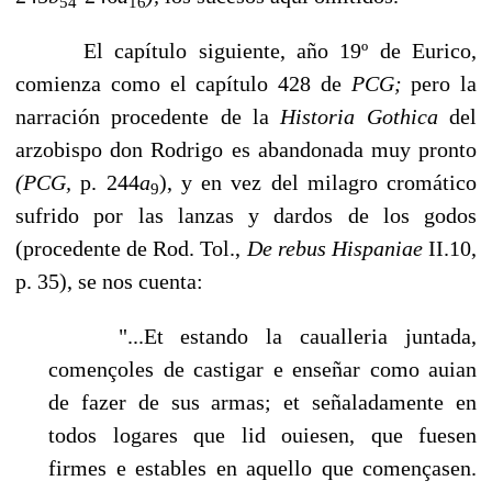
54
16
El capítulo siguiente, año 19º de Eurico,
comienza como el capítulo 428 de
PCG;
pero la
narración procedente de la
Historia Gothica
del
arzobispo don Rodrigo es aban­donada muy pronto
(PCG,
p. 244
a
), y en vez del milagro cromático
9
sufrido por las lanzas y dardos de los godos
(procedente de Rod. Tol.,
De rebus Hispaniae
II.10,
p. 35), se nos cuenta:
"...Et estando la caualleria juntada,
començoles de castigar e enseñar como auian
de fazer de sus armas; et señaladamente en
todos logares que lid ouiesen, que fuesen
firmes e estables en aquello que començasen.