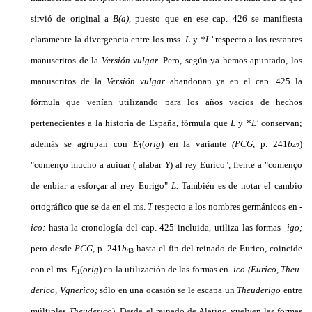
sirvió de original a
B(a),
puesto que en ese cap. 426 se ma­nifiesta
claramente la divergencia entre los mss.
L
y
*L’
respecto a los restantes
manuscritos de la
Versión vulgar.
Pero, según ya hemos apuntado, los
manuscritos de la
Versión vulgar
abandonan ya en el cap. 425 la
fórmula que venían utilizando para los años vacíos de hechos
pertenecientes a la historia de España, fór­mula que
L
y *
L
’ conservan;
además se agrupan con
E
(
orig
)
en la variante
(PCG,
p. 241
b
)
1
42
"començo mucho a auiuar ( alabar
Y
) al rey Eurico", frente a "començo
de enbiar a esforçar al rrey Eurigo"
L.
Tam­bién es de notar el cambio
ortográfico que se da en el ms.
T
respecto a los nombres germánicos en
-
ico:
hasta la cronología del cap. 425 incluida, utiliza las formas
-igo;
pero desde
PCG,
p. 241
b
hasta el fin del reinado de Eurico, coincide
43
con el ms.
E
(
orig
)
en la utilización de las formas en
-ico (Eurico, Theu­
1
derico, Vgnerico;
sólo en una ocasión se le escapa un
Theuderigo
entre
múltiples
Theuderico
). Desde el reinado de Alarigo vuelven las formas