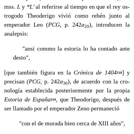
mss.
L
y
*L’
al referirse al tiempo en que el rey os­
trogodo Theoderigo vivió como rehén junto al
emperador Leo (
PCG,
p. 242
a
), introducen la
20
analepsis:
"ansi commo la estoria lo ha contado ante
desto",
[que también figura en la
Crónica de 1404
] y
318
precisan
(PCG,
p. 242
a
), de acuerdo con la cro­
30
nología establecida posteriormente por la propia
Estoria de España
,
que Theodorigo, después de
319
ser llamado por el emperador Zeno permaneció
"con el de morada bien cerca de XIII años",