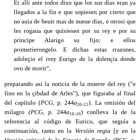
Et alli ante to­dos dixo que los sus dias eran ya
llegados a la fin e que sopiesen por cierto que
no auia de beuir mas de nueue dias, e otrosi que
les rogaua que quisiesen por su rey e por su
principe Alarigo su fijo; e ellos
prometierongelo. E dichas estas rrazones,
adoleçio el rrey Eurigo de la dolençia donde
ovo de morir",
preparando así la noticia de la muerte del rey ("e
fino en la çibdad de Arles"), que figuraba al final
del capítulo (
PCG,
p. 244
a
). La omisión del
20-21
milagro
(PCG,
p. 244
a
) conlleva la de la
10-16
referencia al código de Eurico, que seguía a
continuación, tanto en la
Versión regia
[y en la
Versión crítica
]
de la
Estoria de España (PCG,
p.