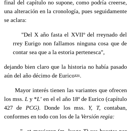
final del capítulo no supone, como podría creer­se,
una alteración en la cronología, pues seguidamente
se aclara:
"Del X año fasta el XVIIº del rreynado del
rrey Eurigo non fallamos ninguna cosa que de
contar sea que a la estoria pertenesca",
dejando bien claro que la historia no había pasado
aún del año décimo de Eurico
.
321
Mayor interés tienen las variantes que ofrecen
los mss.
L
y *
L
’ en el el año 18º de Eurico (capítulo
427 de
PCG).
Donde los mss.
Y, T,
contaban,
conformes en todo con los de la
Versión regia:
"...et mouieron (m. luego
T)
sus huestes por