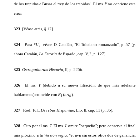
de los trepidas e Bussa el rrey de los trepidas". El ms.
Y
no contiene este
error.
323
[Véase atrás, § 12].
324
Para
*L’,
véase D. Catalán, "El Toledano romanzado", p. 57 [y,
ahora Catalán,
La Estoria de Es­paña,
cap. V, 3, p. 127].
325
Ostrogothorum Historia,
II, p. 225
b.
326
El ms.
Y
(debido a su nueva filiación, de que más adelante
hablaremos) coincide con
E
(
orig
).
1
327
Rod. Tol.,
De rebus Hispaniae,
Lib. II, cap. 11 (p. 35).
328
Cito por el ms.
T.
El ms.
L
omite "pequeño"; pero conserva el final
más próximo a la
Versión re­gia:
"et avn sin estos otros dos de ganancia,