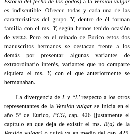
Estoria del fecho de los godos)
a la
Versión vulgar
es indiscutible. Ofrecen todas y cada una de las
características del grupo. Y, dentro de él forman
familia con el ms.
Y,
según hemos tenido oca­sión
de ver
. Pero en el reinado de Eurico estos dos
315
manuscritos hermanos se destacan frente a los
demás por presentar algunas variantes de
extraordinario interés, variantes que no comparte
siquiera el ms.
Y,
con el que anteriormente se
hermanaban.
La divergencia de
L y *L’
respecto a los otros
representantes de la
Versión vulgar
se inicia en el
año 5º de Eurico,
PCG,
cap. 426 (justamente el
capítulo en que deja de exis­tir el ms.
B(a)
de la
Versión vulgar)
o quizá ya en medio del cap. 425,