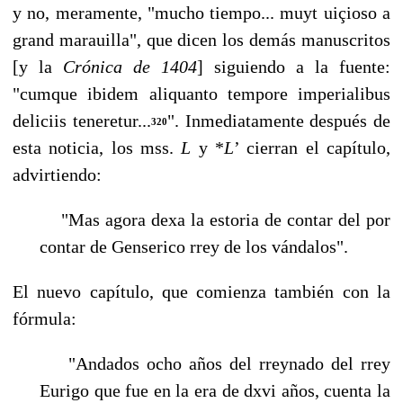
y no, meramente, "mucho tiempo... muyt uiçioso a
grand marauilla", que dicen los demás manus­critos
[y la
Crónica de 1404
]
siguiendo a la fuente:
"cumque ibidem aliquanto tempore imperialibus
deliciis teneretur...
". Inmediatamente después de
320
esta noticia, los mss.
L
y *
L
’ cierran el capítulo,
advirtiendo:
"Mas agora dexa la estoria de contar del por
contar de Genserico rrey de los vándalos".
El nuevo capítulo, que comienza también con la
fórmula:
"Andados ocho años del rreynado del rrey
Eurigo que fue en la era de dxvi años, cuenta la