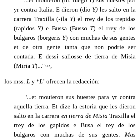
yr contra Italia. E dieron (dio
Y)
les salto en la
carrera Traxilla (-ila
Y
) el rrey de los trepidas
(rapidos
Y)
e Bussa (Busso
T
) el rrey de los
bulgaros (borgeris
Y
) con muchas de sus gen­tes
et de otra gente tanta que non podrie ser
contada. E dessi saliosse de tie­rra de Misia
(Miria
T
)..."
,
322
los mss.
L
y *
L
’ ofrecen la redacción:
"...et mouieron sus huestes para yr contra
aquella tierra. Et dize la estoria que les dieron
salto en la carrera
en tierra de Misia
Traxilla el
rrey de los gapidos e Busa el rey de los
bulgaros con muchas de sus gentes.
Mas