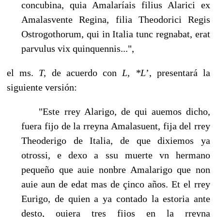
concubina, quia Amalaríais filius Alarici ex
Amalasvente Regina, filia Theodorici Regis
Ostrogothorum, qui in Italia tunc regnabat, erat
parvulus vix quinquennis...",
el ms.
T,
de acuerdo con
L, *L
’, presentará la
siguiente versión:
"Este rrey Alarigo, de qui auemos dicho,
fuera fijo de la rreyna Amalasuent, fija del rrey
Theoderigo de Italia, de que dixiemos ya
otrossi, e dexo a ssu muerte vn hermano
pequeño que auie nonbre Amalarigo que non
auie aun de edat mas de çinco años. Et el rrey
Eurigo, de quien a ya contado la estoria ante
desto, ouiera tres fijos en la rreyna