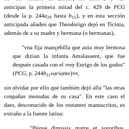
anticipan la primera mitad del c. 429 de
PCG
(desde la p. 244
a
hasta
b
), y en esta sección
29
15
anticipada añaden que Theodorigo dejó en Ticinia,
además de a su ma­dre y hermana (o hermanas),
"vna fija mançebilla que auia muy fermosa
que dizian la infanta Amalasuent, que fue
después casada con el rrey Eurigo de los godos"
(
PCG,
p. 244
b
variante
)
,
324
21
sin olvidar por ello que también dejó allá "las otras
conpañas menudas de su casa". En este caso el
dato, desconocido de los restantes manuscritos, es
extraño a la fuente latina:
"Ibique dimissis matre et sororibus,