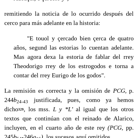
remitiendo la noticia de lo ocurrido después del
cerco para más adelante en la historia:
"E touol y çercado bien çerca de quatro
años, segund las estorias lo cuentan adelante.
Mas agora dexa la estoria de fablar del rrey
Theodorigo rrey de los estrogodos e torna a
contar del rrey Eurigo de los godos".
La remisión es correcta y la omisión de
PCG,
p.
244
b
justificada, pues, como ya hemos
24-43
dicho
, los mss.
L y *L’
al igual que los otros
329
textos que continúan con el reinado de Alarico,
incluyen, en el cuarto año de este rey
(PCG,
pp.
245
b
-246
a
),
los sucesos aquí omitidos.