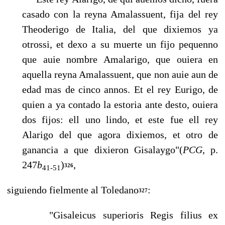
casado con la reyna Amalassuent, fija del rey
Theoderigo de Italia, del que dixiemos ya
otrossi, et dexo a su muerte un fijo pequenno
que auie nombre Amalarigo, que ouiera en
aquella reyna Amalassuent, que non auie aun de
edad mas de cinco annos. Et el rey Eurigo, de
quien a ya contado la estoria ante desto, ouiera
dos fijos: ell uno lindo, et este fue ell rey
Alarigo del que agora dixiemos, et otro de
ganancia a que dixieron Gisalaygo"(
PCG
, p.
247
b
)
,
326
41-51
siguiendo fielmente al Toledano
:
327
"Gisaleicus superioris Regis filius ex