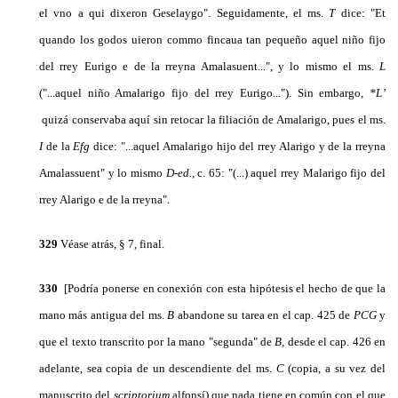
el vno a qui dixeron Geselaygo". Seguidamente, el ms.
T
dice: "Et
quando los godos uieron commo fincaua tan pequeño aquel niño fijo
del rrey Eurigo e de la rreyna Amalasuent...", y lo mismo el ms.
L
("...aquel niño Amalarigo fijo del rrey Eurigo..."). Sin embargo,
*L’
quizá conservaba aquí sin retocar la filiación de Amalarigo, pues el ms.
I
de la
Efg
dice: "...aquel Ama­larigo hijo del rrey Alarigo y de la rreyna
Amalassuent" y lo mismo
D-ed.,
c. 65: "(...) aquel rrey Malarigo fijo del
rrey Alarigo e de la rreyna".
329
Véase atrás, § 7, final.
330
[Podría ponerse en conexión con esta hipótesis el hecho de que la
mano más antigua del ms.
B
aban­done su tarea en el cap. 425 de
PCG
y
que el texto transcrito por la mano "segunda" de
B,
desde el cap. 426 en
adelante, sea copia de un descendiente del ms.
C
(copia, a su vez del
manuscrito del
scriptorium
alfonsí) que nada tiene en común con el que