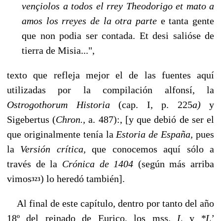
vençiolos a todos el rrey Theodorigo et mato a
amos los rreyes de la otra parte
e tan­ta gente
que non podia ser contada. Et desi salióse de
tierra de Misia...",
texto que refleja mejor el de las fuentes aquí
utilizadas por la compilación alfonsí, la
Ostrogothorum Historia
(cap. I, p. 225
a)
y
Sigebertus (
Chron.,
a. 487):, [y que debió de ser el
que originalmente tenía la
Estoria de España,
pues
la
Versión crítica,
que conocemos aquí sólo a
través de la
Crónica de 1404
(según más arriba
vimos
) lo here­dó también].
323
Al final de este capítulo, dentro por tanto del año
18º del reinado de Eurico, los mss.
L
y
*L’