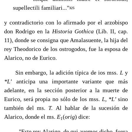
supellectili familiari..."
325
y contradictorio con lo afirmado por el arzobispo
don Rodrigo en la
Historia Gothica
(Lib. II, cap.
11), donde se consigna que Amalasuente, la hija del
rey Theodorico de los ostrogodos, fue la esposa de
Alarico, no de Eurico.
Sin embargo, la adición típica de ios mss.
L
y
*L
’ anticipa una importante variante que más
adelante, en la sección posterior a la muerte de
Eurico, será propia no sólo de los mss.
L, *L’
sino
también del ms.
T.
Al hablar de la sucesión de
Alarico, donde el ms.
E
(
orig
)
dice:
1
"Este rey Alarigo, de qui auemos dicho, fuera