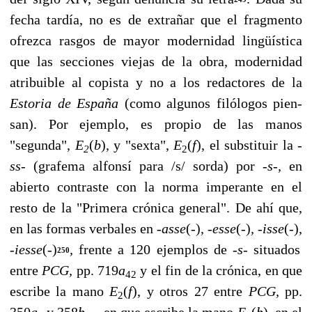
fecha tardía, no es de extrañar que el fragmento
ofrezca rasgos de ma­yor modernidad lingüística
que las secciones viejas de la obra, modernidad
atribuible al copista y no a los redactores de la
Estoria de España
(como algunos filólogos pien­
san). Por ejemplo, es propio de las manos
"segunda",
E
(
b
),
y "sexta",
E
(
f
),
el substi­tuir la
-
2
2
ss-
(grafema alfonsí para /s/ sorda) por
-s-,
en
abierto contraste con la norma imperante en el
resto de la "Primera crónica general". De ahí que,
en las formas ver­bales en
-asse
(-),
-esse
(-)
, -isse
(-),
-iesse
(-)
,
frente a 120 ejemplos de
-s-
situados
250
en­tre
PCG,
pp. 719
a
y el fin de la crónica, en que
42
escribe la mano
E
(
f
),
y otros 27 entre
PCG,
pp.
2
350
a
y 358
b
, en que escribe la mano
E
(
b
),
en el