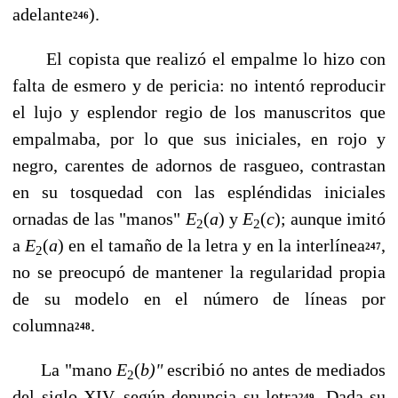
adelante
).
246
El copista que realizó el empalme lo hizo con
falta de esmero y de pericia: no intentó reproducir
el lujo y esplendor regio de los manuscritos que
empalmaba, por lo que sus iniciales, en rojo y
negro, carentes de adornos de rasgueo, contrastan
en su tos­quedad con las espléndidas iniciales
ornadas de las "manos"
E
(
a
) y
E
(
c
);
aunque imi­tó
2
2
a
E
(
a
) en el tamaño de la letra y en la interlínea
,
247
2
no se preocupó de mantener la regularidad propia
de su modelo en el número de líneas por
columna
.
248
La "mano
E
(
b)"
escribió no antes de mediados
2
del siglo XIV, según denuncia su le­tra
. Dada su
249