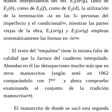
manos interpoladoras del ms.
E
(
orig
),
tanto de
2
E
(
b
),
como de
E
(
f
),
como de
E
(
d
)
,
la utilización
2
2
2
de la ter­minación
-ia
en las 3
personas del
as
imperfecto y el condicional
, mientras las partes
255
viejas de la obra,
E
(
orig
)
y E
(
orig
) emplean
1
2
sistemáticamente las formas en
-ie
.
256
El texto del "empalme" tiene la misma falta de
calidad que la factura del cuaderno interpolado.
Abundan en él las deturpaciones mucho más que en
otros manuscritos (se­gún noté en 1962
comparándolo con
T
y
ahora compruebo
257
examinando el conjunto de la tradición
manuscrita
).
258
El manuscrito de donde se sacó esta segunda