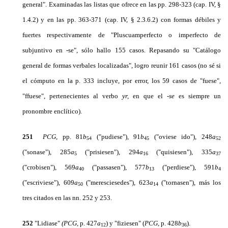
general". Examinadas las listas que ofrece en las pp. 298-323 (cap. IV, §
1.4.2) y en las pp. 363-371 (cap. IV, § 2.3.6.2) con formas débiles y
fuertes respectivamente de "Pluscuamperfecto o imperfecto de
subjuntivo en -se", sólo hallo 155 casos. Repasando su "Catálogo
general de formas verbales localizadas", logro reunir 161 casos (no sé si
el cómputo en la p. 333 incluye, por error, los 59 casos de "fuese",
"ffuese", pertenecientes al verbo
yr,
en que el
-se
es siempre un
pronombre enclítico).
251
PCG,
pp. 81
b
("pudiese"), 91
b
("oviese ido"), 248
a
54
45
52
("sonase"), 285
a
("prisiesen"), 294
a
("quisiesen"), 335
a
5
16
37
("crobisen"), 569
a
("passasen"), 577
b
("perdiese"), 591
b
40
13
4
("escriviese"), 609
a
("meresciesedes"), 623
a
("tornasen"), más los
50
14
tres citados en las nn. 252 y 253.
252
"Lidiase"
(PCG,
p. 427
a
) y "fiziesen" (
PCG,
p. 428
b
).
12
36