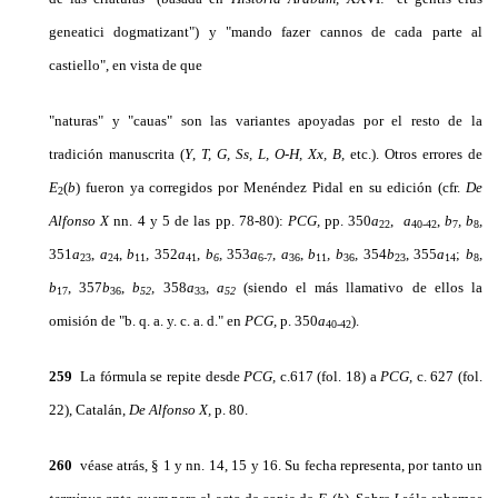
geneatici dogmatizant") y "mando fazer cannos de cada parte al
castiello", en vista de que
"naturas" y "cauas" son las variantes apoyadas por el resto de la
tradición manuscrita (
Y
,
T, G, Ss, L, O-H, Xx, B,
etc.). Otros errores de
E
(
b
)
fueron ya corregidos por Menéndez Pidal en su edición (cfr.
De
2
Alfon­so
X
nn. 4 y 5 de las pp. 78-80):
PCG,
pp. 350
a
,
a
,
b
, b
,
22
40-42
7
8
351
a
,
a
,
b
,
352
a
,
b
,
353
a
,
a
,
b
,
b
,
354
b
, 355
a
;
b
,
23
24
11
41
6
6-7
36
11
36
23
14
8
b
, 357
b
,
b
,
358
a
,
a
(siendo el más llamativo de ellos la
17
36
52
33
52
omisión de "b. q. a. y. c. a. d." en
PCG,
p. 350
a
).
40-42
259
La fórmula se repite desde
PCG,
c.617 (fol. 18) a
PCG,
c. 627 (fol.
22), Catalán,
De Alfonso
X,
p. 80.
260
véase atrás, § 1 y nn. 14, 15 y 16. Su fecha representa, por tanto un