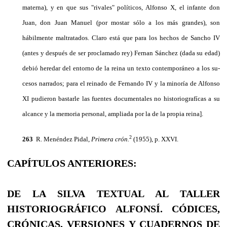
materna), y en que sus "riva­les" políticos, Alfonso X, el infante don
Juan, don Juan Manuel (por mostar sólo a los más grandes), son
hábilmente maltratados. Claro está que para los hechos de Sancho IV
(antes y después de ser proclamado rey) Fernan Sánchez (dada su edad)
debió heredar del entorno de la reina un texto contemporáneo a los su­
cesos narrados; para el reinado de Fernando IV y la minoría de Alfonso
XI pudieron bastarle las fuentes documentales no historiografícas a su
alcance y la memoria personal, ampliada por la de la propia reina].
2
263
R. Menéndez Pidal,
Primera crón.
(1955), p. XXVI.
CAPÍTULOS ANTERIORES:
DE LA SILVA TEXTUAL AL TALLER
HISTORIOGRÁFICO ALFONSÍ. CÓDICES,
CRÓNICAS, VERSIONES Y CUADERNOS DE