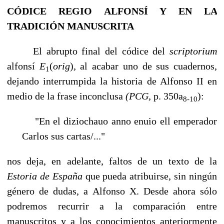
CÓDICE REGIO ALFONSÍ Y EN LA
TRADICIÓN MANUSCRITA
El abrupto final del códice del
scriptorium
alfonsí
E
(
orig
)
,
al acabar uno de sus cua­dernos,
1
dejando interrumpida la historia de Alfonso II en
medio de la frase inconclusa
(PCG,
p. 350a
):
8-10
"En el diziochauo anno enuio ell emperador
Carlos sus cartas/..."
nos deja, en adelante, faltos de un texto de la
Estoria de España
que pueda atribuirse, sin ningún
género de dudas, a Alfonso X. Desde ahora sólo
podremos recurrir a la com­paración entre
manuscritos y a los conocimientos anteriormente