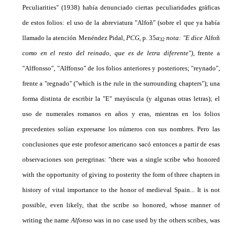
Peculiarities" (1938) había denunciado ciertas peculiaridades gráficas
de estos folios: el uso de la abreviatura "Alfoñ" (sobre el que ya había
llamado la atención Me­néndez Pidal,
PCG,
p. 35
a
nota: "E dice
Alfoñ
32
como en el resto del reinado, que es de letra diferente"),
frente a
"Alffonsso", "Alffonso" de los folios anteriores y posteriores; "reynado",
frente a "regnado" ("which is the rule in the surrounding chapters"); una
forma distinta de escribir la "E" mayúscula (y algu­nas otras letras); el
uso de numerales romanos en años y eras, mientras en los folios
precedentes solían ex­presarse los números con sus nombres. Pero las
conclusiones que este profesor americano sacó entonces a partir de esas
observaciones son peregrinas: "there was a single scribe who honored
with the opportunity of giving to posterity the form of three chapters in
history of vital importance to the honor of medieval Spain... It is not
possible, even likely, that the scribe so honored, whose manner of
writing the name
Alfonso
was in no case used by the others scribes, was