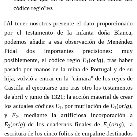
códice regio"
.
263
[Al tener nosotros presente el dato proporcionado
por el testamento de la infanta doña Blanca,
podemos añadir a esa observación de Menéndez
Pidal dos importantes preci­siones: muy
posiblemente, el códice regio
E
(
orig
)
,
tras haber
1
pasado por manos de la reina de Portugal y de su
hija, volvió a entrar en la "cámara" de los reyes de
Castilla al ejecu­tarse uno tras otro los testamentos
de abril y junio de 1321; la acción material de cre­ar
los actuales códices
E
,
por mutilación de
E
(
orig
)
,
1
1
y
E
,
mediante la artificiosa incorporación a
2
E
(
orig
) de los cuadernos finales de
E
(
orig
)
,
la
2
1
escritura de los cinco folios de empalme destinados