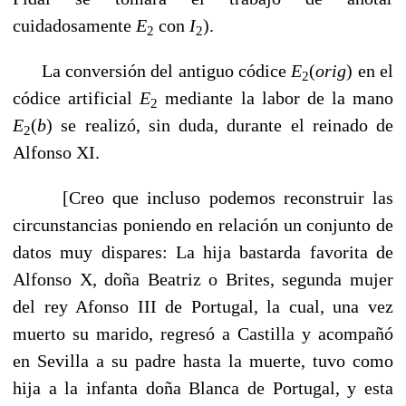
cuidadosamente
E
con
I
).
2
2
La conversión del antiguo códice
E
(
orig
)
en el
2
códice artificial
E
mediante la labor de la mano
2
E
(
b
) se realizó, sin duda, durante el reinado de
2
Alfonso XI.
[Creo que incluso podemos reconstruir las
circunstancias poniendo en relación un conjunto de
datos muy dispares: La hija bastarda favorita de
Alfonso X, doña Beatriz o Brites, segunda mujer
del rey Afonso III de Portugal, la cual, una vez
muerto su marido, regresó a Castilla y acompañó
en Sevilla a su padre hasta la muerte, tuvo como
hija a la infanta doña Blanca de Portugal, y esta