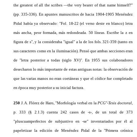
the greatest of all the scribes —the very bearer of that name himself?"
(pp. 335-336). En apuntes manuscritos de hacia 1904-1905 Menéndez
Pidal había ya ob­servado: "Fol. 18-22 (el verso deste en blanco) letra
más ancha, peor formada, más redondeada. 50 líneas. Escribe la z en
figura de s", y la consideraba "igual" a la de los fols. 321-359 (tanto en
sus caracteres co­mo en la iluminación). Pensó que ambas secciones eran
de "letra posterior a todas (siglo XV)". En 1955 sus colaboradores
desecharon lo más importante de estas antiguas notas: la observación de
que las varias manos no eran coetáneas y que el códice fue completado
en época muy posterior a su inicial factura.
250
J. A. Flórez de Haro, "Morfología verbal en la
PCG"-Tesis doctoral,
p. 333 (§ 2.1.3) cuenta 242 casos de -s-, de un total de 373
"pluscuamperfectos de subjuntivo en -se" inventariados por él al
papeletizar la edi­ción de Menéndez Pidal de la "Primera crónica