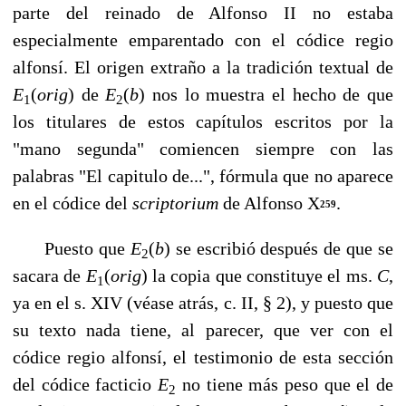
parte del reinado de Alfonso II no es­taba
especialmente emparentado con el códice regio
alfonsí. El origen extraño a la tra­dición textual de
E
(
orig
)
de
E
(
b
)
nos lo muestra el hecho de que
1
2
los titulares de estos capítulos escritos por la
"mano segunda" comiencen siempre con las
palabras "El ca­pitulo de...", fórmula que no aparece
en el códice del
scriptorium
de Alfonso X
.
259
Puesto que
E
(
b
) se escribió después de que se
2
sacara de
E
(
orig
)
la copia que cons­tituye el ms.
C
,
1
ya en el s. XIV (véase atrás, c. II, § 2), y puesto que
su texto nada tie­ne, al parecer, que ver con el
códice regio alfonsí, el testimonio de esta sección
del códice facticio
E
no tiene más peso que el de
2