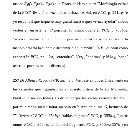
manos
E
(
f
),
E
(
b
)
y
E
(
d
) que Flórez de Haro cita en "Morfología verbal
2
2
2
de la
PCG"-Tesis doctoral
deben rechazarse. Así, en
PCG,
p. 521
b
"e
47
yo respondil que
llegaria
muy grand huest e quel
vernia
ayudar" ambos
verbos en
-ia
están en 1ª persona; lo mismo ocurre en
PCG,
p. 703
b
:
23
"si yo quisiesse contar... non lo
podria
complir ca o me canssarie la
mano o
erraria
la cuenta o
menguaria
en la razón". En
E
quedan como
1
excepción
PCG,
pp. 12
a
"entendria", 30
a
"podrian" y I61
a
"seria"
1
11
50
(escritos por tres manos diversas).
257
De Alfonso X,
pp. 78-79, nn. 4 y 5. Me basé entonces únicamente en
las variantes que figuraban en el aparato crítico de la ed. Menéndez
Pidal (que no son todas). Es de notar que los escasos errores del ms.
T
por mi citados suelen faltar, no sólo en
Y,
sino en el ms.
G,
hermano de
T
": "fiziesen"
PCG,
p. 354
b
, "fablas de gestas"
PCG,
p. 355
b
, "un ric
17
49
omne"
PCG,
p. 356
a
. La falta del fragmento
PCG,
p. 356
a
-357
b
en
20
26
19