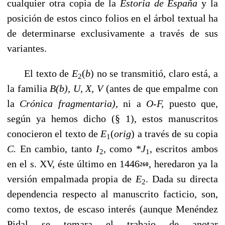
cualquier otra copia de la
Estoria de Es­paña
y la
posición de estos cinco folios en el árbol textual ha
de determinarse exclusi­vamente a través de sus
variantes.
El texto de
E
(
b
) no se transmitió, claro está, a
2
la familia
B(b), U,
X, V
(antes de que empalme con
la
Crónica fragmentaria),
ni a
O-F,
puesto que,
según ya hemos dicho (§ 1), estos manuscritos
conocieron el texto de
E
(
orig
)
a través de su copia
1
C.
En cam­bio, tanto
I
,
como *
J
, escritos ambos
2
1
en el s. XV, éste último en 1446
, heredaron ya la
260
versión empalmada propia de
E
.
Dada su directa
2
dependencia respecto al ma­nuscrito facticio, son,
como textos, de escaso interés (aunque Menéndez
Pidal se to­mara el trabajo de anotar