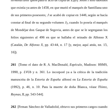
terminus
ante quem
para el ac­to de copia de
E
(
b
)
.
Sobre
I
sólo sabemos
2
que existía ya antes de 1458, en que murió el marqués de Santillana uno
de sus primeros posesores;
J
se acabó de copiar en 1446, según se hacía
constar al final de su segundo volumen
J
,
cuando lo poseía el marqués
2
de Mondéjar don Gaspar de Segovia, antes de que se le segregaran los
folios siguientes al 496 en que se hallaba el reinado de Alfonso X
(Catalán,
De Alfonso
X,
pp. 43-44, n. 17 [y, mejor, aquí atrás, nn. 15,
16]).
261
[Tomo el dato de R. A. MacDonald,
Espéculo,
Madison: HSMS,
1990, p.
LVUb
y n. 361. Lo in­corporé ya a la crítica de la tradición
manuscrita de la
Estoria de España
alfonsí en
La Estoria de Espa­ña
(1992), p. 46, n. 10. Para la muerte de doña Blanca, véase Flórez,
Reynas,
II, pp. 543-544].
262
[Fernan Sánchez de Valladolid, obtuvo sus primeros cargos cuando