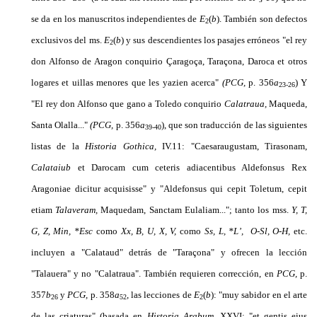
se da en los manuscritos independientes de
E
(
b
).
También son defectos
2
exclusivos del ms.
E
(
b
) y sus descendientes los pasajes erróneos "el rey
2
don Alfonso de Aragon conquirio Çaragoça, Taraçona, Daroca et otros
logares et uillas menores que les yazien acerca"
(PCG,
p. 356
a
) Y
23-26
"El rey don Alfonso que gano a Toledo conquirio
Calatraua,
Maqueda,
Santa Olalla..."
(PCG,
p. 356
a
), que son traducción de las siguientes
39-40
listas de la
Historia Gothica,
IV.11: "Caesaraugustam, Tirasonam,
Calataiub
et Darocam cum ceteris adiacentibus Aldefonsus Rex
Aragoniae dicitur acquisisse" y "Aldefonsus qui ce­pit Toletum, cepit
etiam
Talaveram,
Maquedam, Sanctam Eulaliam..."; tanto los mss.
Y, T,
G, Z,
Min, *Esc
como
Xx, B, U,
X, V,
como
Ss, L, *L’, O-Sl, O-H,
etc.
incluyen a "Calataud" detrás de "Taraçona" y ofre­cen la lección
"Talauera" y no "Calatraua". También requieren corrección, en
PCG,
p.
357
b
y
PCG,
p. 358
a
, las lecciones de
E
(
b
):
"muy sabidor en el arte
26
52
2
de las criaturas" (basada en
Historia Arabum,
XXVI: "et gentis eius