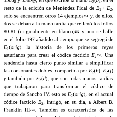
8
37
2
resto de la edición de Menéndez Pidal de
E
+
E
,
1
2
sólo se encuentren otros 14 ejemplos
y, de ellos,
251
dos se deban a la mano tardía que rellenó los folios
80-81 (originalmente en blanco)
y uno se halle
252
en el folio 197 añadido al tiempo que se segregó de
E
(
orig
)
la historia de los pri­meros reyes
1
asturianos para crear el códice facticio
E
.
Una
253
2
tendencia hasta cierto punto similar a simplificar
las consonantes dobles, compartida por
E
(
b
)
, E
(
f
)
2
2
y
tam­bién por
E
(
d
), que son todas manos tardías
2
que trabajaron para transformar el códice de
tiempo de Sancho IV, esto es
E
(
orig
), en el actual
2
códice facticio
E
,
intrigó, en su día, a Albert B.
2
Franklin III
. También es característica de las
254