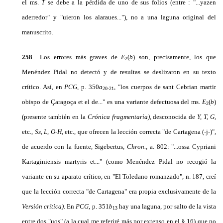
el ms.
T
se debe a la pérdida de uno de sus folios (entre : "...yazen
aderredor" y "uieron los alaraues..."), no a una laguna original del
manuscrito.
258
Los errores más graves de
E
(
b
)
son, precisamente, los que
2
Menéndez Pidal no detectó y de resul­tas se deslizaron en su texto
crítico. Así, en
PCG,
p. 350
a
, "los cuerpos de sant Cebrian martir
20-21
obis­po de Çaragoça et el de..." es una variante defectuosa del ms.
E
(
b
)
2
(presente también en la
Crónica fragmentaria),
desconocida de
Y, T, G,
etc.,
Ss, L, O-H,
etc., que ofrecen la lección correcta "de Cartage­na (-j-)",
de acuerdo con la fuente, Sigebertus,
Chron.,
a. 802: "...ossa Cypriani
Kartaginiensis martyris et..." (como Menéndez Pidal no recogió la
variante en su aparato crítico, en "El Toledano romanzado", n. 187, creí
que la lección correcta "de Cartagena" era propia exclusivamente de la
Versión crítica).
En
PCG,
p. 351
b
hay una laguna, por salto de la vista
13
entre dos "uos" (a la cual me referiré más por extenso en el § 16) que no