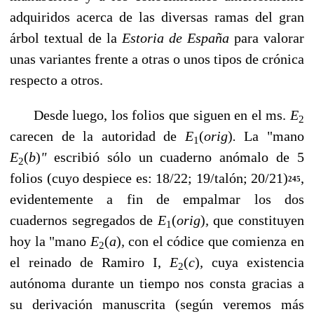
adquiridos acerca de las diversas ramas del gran
árbol textual de la
Estoria de España
para valorar
unas va­riantes frente a otras o unos tipos de crónica
respecto a otros.
Desde luego, los folios que siguen en el ms.
E
2
carecen de la autoridad de
E
(
orig
)
.
La "mano
1
E
(
b
)
"
escribió sólo un cuaderno anómalo de 5
2
folios (cuyo despiece es: 18/22; 19/talón; 20/21)
,
245
evidentemente a fin de empalmar los dos
cuadernos segre­gados de
E
(
orig
)
,
que constituyen
1
hoy la "mano
E
(
a
)
,
con el códice que comienza en
2
el reinado de Ramiro I,
E
(
c
)
,
cuya existencia
2
autónoma durante un tiempo nos consta gracias a
su derivación manuscrita (según veremos más