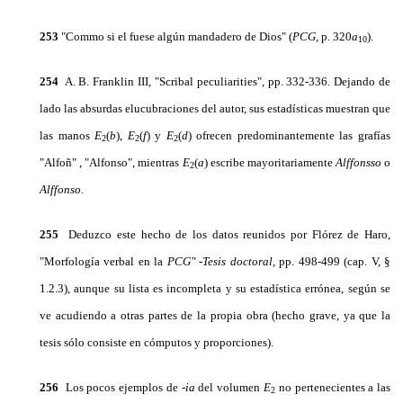
25
3
"Commo si el fuese algún mandadero de Dios" (
PCG,
p. 320
a
).
10
254
A. B. Franklin III, "Scribal peculiarities", pp. 332-336. Dejando de
lado las absurdas elucubracio­nes del autor, sus estadísticas muestran que
las manos
E
(
b
),
E
(
f
) y
E
(
d
)
ofrecen predominantemente las grafías
2
2
2
"Alfoñ" , "Alfonso", mientras
E
(
a
)
escribe mayoritariamente
Alffonsso
o
2
Alffonso.
255
Deduzco este hecho de los datos reunidos por Flórez de Haro,
"Morfología verbal en la
PCG" -Te­sis doctoral,
pp. 498-499 (cap. V, §
1.2.3), aunque su lista es incompleta y su estadística errónea, según se
ve acudiendo a otras partes de la propia obra (hecho grave, ya que la
tesis sólo consiste en cómputos y pro­porciones).
256
Los pocos ejemplos de
-ia
del volumen
E
no pertenecientes a las
2