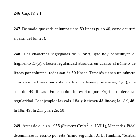
246
Cap. IV, § 1.
247
De modo que cada columna tiene 50 líneas (y no 40, como ocurrirá
a partir del fol. 23).
248
Los cuadernos segregados de
E
(
orig
)
,
que hoy constituyen el
1
fragmento
E
(
a
),
ofrecen regularidad absoluta en cuanto al número de
2
líneas por columna: todas son de 50 líneas. También tienen un número
constante de líneas por columna los cuadernos posteriores,
E
(
c
), que
2
son de 40 líneas. En cambio, lo es­crito por
E
(
b
) no ofece tal
2
regularidad. Por ejemplo: las cols. 18
a
y
b
tienen 48 líneas; la 18
d,
46;
la 19
a
, 49; la 21
b
y la 22
a
, 50.
2
249
Antes de que en 1955
(Primera Crón.
,
p. LVII1), Menéndez Pidal
determinase lo escrito por esta "mano segunda", A. B. Franklin, "Scribal