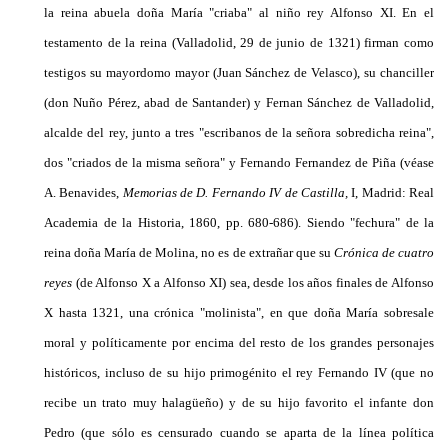
la reina abuela doña María "cria­ba" al niño rey Alfonso XI. En el
testamento de la reina (Valladolid, 29 de junio de 1321) firman como
tes­tigos su mayordomo mayor (Juan Sánchez de Velasco), su chanciller
(don Nuño Pérez, abad de Santander) y Fernan Sánchez de Valladolid,
alcalde del rey, junto a tres "escribanos de la señora sobredicha reina",
dos "criados de la misma señora" y Fernando Fernandez de Piña (véase
A. Benavides,
Memorias de D. Fernando
IV
de Castilla,
I, Madrid: Real
Academia de la Historia, 1860, pp. 680-686). Siendo "fechura" de la
reina doña María de Molina, no es de extrañar que su
Crónica de cuatro
reyes
(de Alfonso X a Al­fonso XI) sea, desde los años finales de Alfonso
X hasta 1321, una crónica "molinista", en que doña Ma­ría sobresale
moral y políticamente por encima del resto de los grandes personajes
históricos, incluso de su hijo primogénito el rey Fernando IV (que no
recibe un trato muy halagüeño) y de su hijo favorito el in­fante don
Pedro (que sólo es censurado cuando se aparta de la línea política