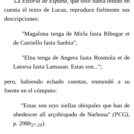
La
Estoria de España,
que sólo había tenido en
cuenta el texto de Lucas, reproduce fielmente sus
descripciones:
"Magalona tenga de Mirla fasta Ribogar et
de Castiello fasta Sanbia",
"Elna tenga de Angera fasta Rosmola et de
Latorsa fasta Lamasan. Estas son...";
pero, habiendo echado cuentas, enmendó a su
fuente en el cómputo:
"Estas son
seys
siellas obispales que han de
obedescer all arçobispado de Narbona"
(PCG),
p. 298
b
).
27-
29