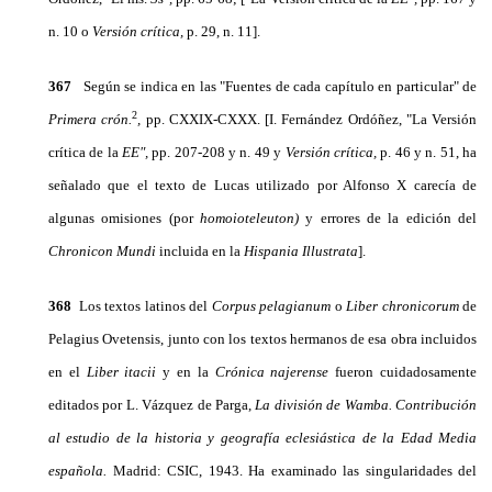
n. 10 o
Versión crítica,
p. 29, n. 11].
367
Según se indica en las "Fuentes de cada capítulo en particular" de
2
Primera crón.
,
pp. CXXIX-CXXX. [I. Fernández Ordóñez, "La Versión
crítica de la
EE",
pp. 207-208 y n. 49 y
Versión crítica,
p. 46 y n. 51, ha
señalado que el texto de Lucas utilizado por Alfonso X carecía de
algunas omisiones (por
homoioteleuton)
y errores de la edición del
Chronicon Mundi
incluida en la
Hispania Illustrata
].
368
Los textos latinos del
Corpus pelagianum
o
Liber chronicorum
de
Pelagius Ovetensis, junto con los textos hermanos de esa obra incluidos
en el
Liber itacii
y en la
Crónica najerense
fueron cuidadosamen­te
editados por L. Vázquez de Parga,
La división de Wamba. Contribución
al estudio de la historia y geo­grafía eclesiástica de la Edad Media
española.
Madrid: CSIC, 1943. Ha examinado las singularidades del