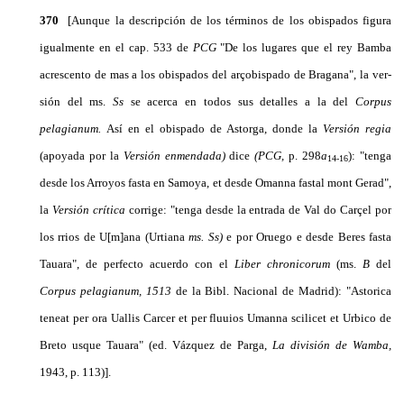
370
[Aunque la descripción de los términos de los obispados figura
igualmente en el cap. 533 de
PCG
"De los lugares que el rey Bamba
acrescento de mas a los obispados del arçobispado de Bragana", la ver­
sión del ms.
Ss
se acerca en todos sus detalles a la del
Corpus
pelagianum.
Así en el obispado de Astorga, donde la
Versión regia
(apoyada por la
Versión enmendada)
dice
(PCG,
p. 298
a
): "tenga
14-16
desde los Arroyos fasta en Samoya, et desde Omanna fastal mont Gerad",
la
Versión crítica
corrige: "tenga desde la entrada de Val do Carçel por
los rrios de U[m]ana (Urtiana
ms. Ss)
e por Oruego e desde Beres fasta
Tauara", de perfecto acuerdo con el
Liber chronicorum
(ms.
B
del
Corpus pelagianum, 1513
de la Bibl. Na­cional de Madrid): "Astorica
teneat per ora Uallis Carcer et per fluuios Umanna scilicet et Urbico de
Breto usque Tauara" (ed. Vázquez de Parga,
La división de Wamba,
1943, p. 113)].