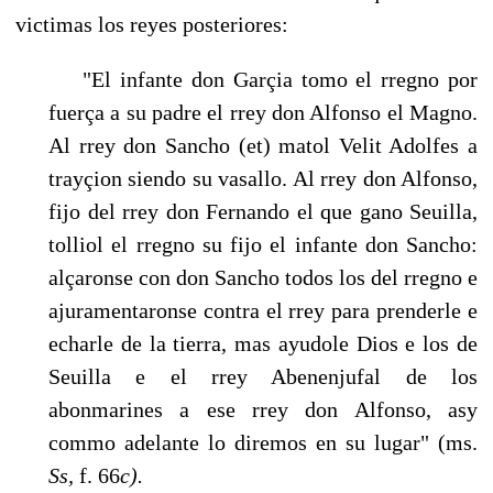
victimas los reyes posteriores:
"El infante don Garçia tomo el rregno por
fuerça a su padre el rrey don Al­fonso el Magno.
Al rrey don Sancho (et) matol Velit Adolfes a
trayçion sien­do su vasallo. Al rrey don Alfonso,
fijo del rrey don Fernando el que gano Seuilla,
tolliol el rregno su fijo el infante don Sancho:
alçaronse con don Sancho todos los del rregno e
ajuramentaronse contra el rrey para prenderle e
echarle de la tierra, mas ayudole Dios e los de
Seuilla e el rrey Abenenjufal de los
abonmarines a ese rrey don Alfonso, asy
commo adelante lo dire­mos en su lugar" (ms.
Ss,
f. 66
c).