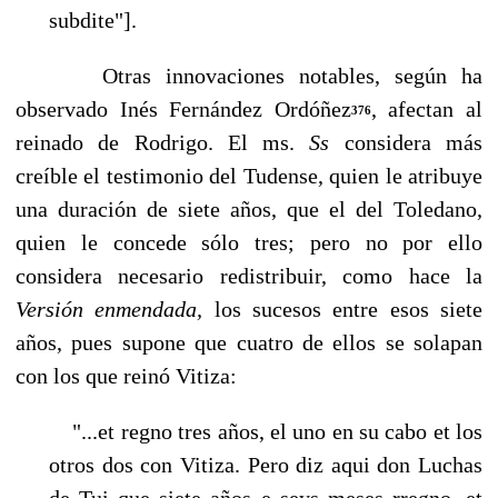
subdite"].
Otras innovaciones notables, según ha
observado Inés Fernández Ordóñez
, afectan al
376
reinado de Rodrigo. El ms.
Ss
considera más
creíble el testimonio del Tudense, quien le atribuye
una dura­ción de siete años, que el del Toledano,
quien le concede sólo tres; pero no por ello
considera nece­sario redistribuir, como hace la
Versión enmendada,
los sucesos entre esos siete
años, pues supone que cuatro de ellos se solapan
con los que reinó Vitiza:
"...et regno tres años, el uno en su cabo et los
otros dos con Vitiza. Pero diz aqui don Luchas
de Tui que siete años e seys meses rregno, et