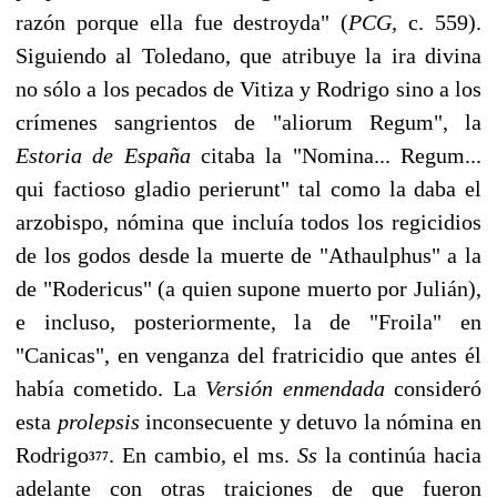
razón porque ella fue destroyda" (
PCG,
c. 559).
Siguiendo al Toledano, que atribuye la ira divina
no sólo a los pecados de Vitiza y Rodrigo sino a los
crímenes sangrientos de "aliorum Regum", la
Estoria de España
citaba la "Nomina... Regum...
qui factioso gladio perierunt" tal como la daba el
arzobispo, nómina que incluía todos los regicidios
de los godos desde la muerte de "Athaulphus" a la
de "Rodericus" (a quien supone muerto por Julián),
e incluso, posteriormente, la de "Froila" en
"Canicas", en venganza del fratricidio que antes él
había cometido. La
Versión enmendada
consideró
esta
prolepsis
inconsecuente y detuvo la nómina en
Rodrigo
. En cambio, el ms.
Ss
la continúa hacia
377
adelante con otras traiciones de que fueron