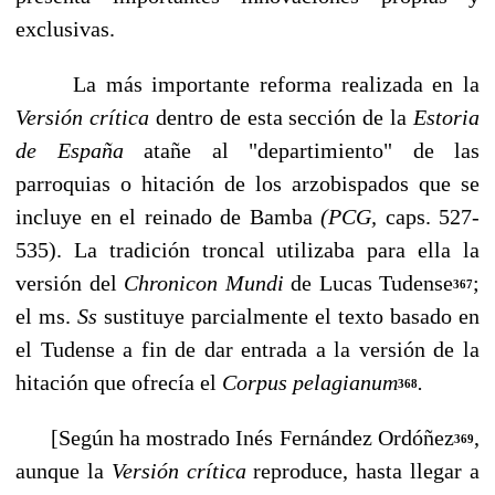
exclusivas.
La más importante reforma realizada en la
Versión crítica
dentro de esta sección de la
Estoria
de España
atañe al "departimiento" de las
parroquias o hitación de los arzo­bispados que se
incluye en el reinado de Bamba
(PCG,
caps. 527-
535). La tradición troncal utilizaba para ella la
versión del
Chronicon Mundi
de Lucas Tudense
;
367
el ms.
Ss
sustituye parcialmente el texto basado en
el Tudense a fin de dar entrada a la versión de la
hitación que ofrecía el
Corpus pelagianum
.
368
[Según ha mostrado Inés Fernández Ordóñez
,
369
aunque la
Versión crítica
reproduce, hasta llegar a