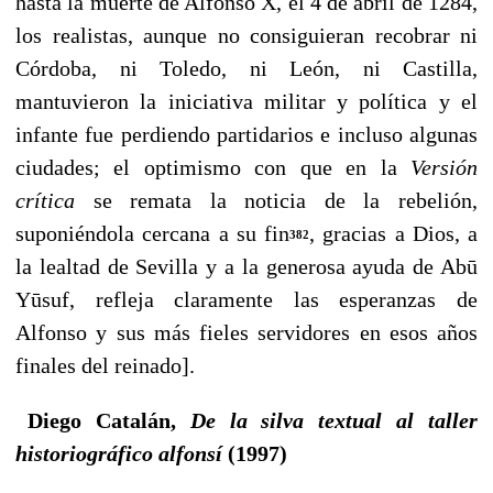
hasta la muerte de Alfonso X, el 4 de abril de 1284,
los realistas, aun­que no consiguieran recobrar ni
Córdoba, ni Toledo, ni León, ni Castilla,
mantuvieron la iniciativa militar y política y el
infante fue perdiendo partidarios e incluso algunas
ciudades; el optimismo con que en la
Versión
crítica
se remata la noticia de la rebelión,
suponiéndola cercana a su fin
, gracias a Dios, a
382
la lealtad de Sevilla y a la generosa ayuda de Abū
Yūsuf, refleja claramente las esperanzas de
Alfonso y sus más fieles ser­vidores en esos años
finales del reinado].
Diego Catalán,
De la silva textual al taller
historiográfico alfonsí
(1997)