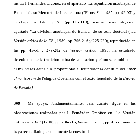
ms.
Ss
I. Fernández Ordóñez en el apartado "La repartición arzobispal de
Bamba" de su Memoria de Li­cenciatura ("El ms.
Ss",
1985, pp. 92-95) y
en el apéndice I del cap. A. 3 (pp. 116-119); [pero sólo más tarde, en el
apartado "La división arzobispal de Bamba" de su tesis doctoral ("La
Versión crítica de
la EE",
1989, pp. 206-216 y 225-230), reproducido en
las pp. 45-51 y 279-282 de
Versión crítica,
1993, ha estu­diado
detenidamente la tradición latina de la hitación y cómo se combinan en
el ms.
Ss
los datos que pro­porcionó al refundidor la consulta del
Liber
chronicorum
de Pelagius Ovetensis con el texto heredado de la
Estoria
de España].
369
[Me apoyo, fundamentalmente, para cuanto sigue en las
observaciones realizadas por I. Fernández Ordóñez en "La Versión
crítica de la
EE"
(1989), pp. 206-216,
Versión crítica,
pp. 45-51, aunque
haya reestudiado personalmente la cuestión].