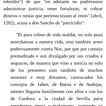
rebeldes") de que "en adelante no pudiéremos
administrar justicia, tener fortalezas, ni cobrar
dineros o ren­tas que perteneciessen al reino" (abril,
1282), acusa a don Sancho de "parricidio":
"Et para colmo de toda maldat, no solo puso
assechanzas a nuestra vida, si­no también armo
poderosamente contra Nos; por que por consejo
premedi­tado e aun divulgado por sus criados e
sequaces, de manera que vino a noticia no solo
de los presentes sino también de muchos
ausentes e muy dis­tantes, convocados los
concejos de Jahen, de Baeza e de Andujar,
intento lle­garse hostilmente con ellos e con los
de Cordova a la ciudad de Sevilla
para
prendernos impia
y malamente, poniendo en