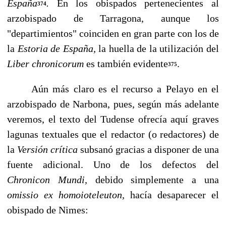
España
.
En los obispados pertenecientes al
374
arzobispado de Tarrago­na, aunque los
"departimientos" coinciden en gran parte con los de
la
Estoria de Espa­ña,
la huella de la utilización del
Liber chronicorum
es también evidente
.
375
Aún más claro es el recurso a Pelayo en el
arzobispado de Narbona, pues, según más adelante
veremos, el texto del Tudense ofrecía aquí graves
lagunas textuales que el re­dactor (o redactores) de
la
Versión crítica
subsanó gracias a disponer de una
fuente adi­cional. Uno de los defectos del
Chronicon Mundi,
debido simplemente a una
omissio ex homoioteleuton,
hacía desaparecer el
obispado de Nimes: