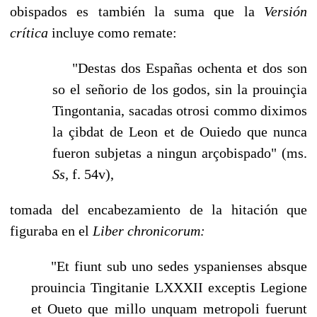
obispados es también la suma que la
Ver­sión
crítica
incluye como remate:
"Destas dos Españas ochenta et dos son
so el señorio de los godos, sin la prouinçia
Tingontania, sacadas otrosi commo diximos
la çibdat de Leon et de Ouiedo que nunca
fueron subjetas a ningun arçobispado" (ms.
Ss,
f. 54v),
tomada del encabezamiento de la hitación que
figuraba en el
Liber chronicorum:
"Et fiunt sub uno sedes yspanienses absque
prouincia Tingitanie LXXXII exceptis Legione
et Oueto que millo unquam metropoli fuerunt