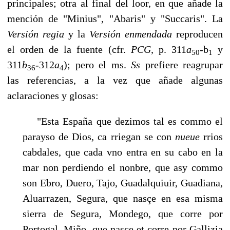
principales; otra al final del loor, en que añade la
mención de "Mi­nius", "Abaris" y "Succaris". La
Versión regia
y la
Versión enmendada
reproducen
el orden de la fuente (cfr.
PCG,
p. 311
a
-b
y
50
1
311
b
-312
a
); pero el ms.
Ss
prefiere reagrupar
36
4
las referencias, a la vez que añade algunas
aclaraciones y glosas:
"Esta España que dezimos tal es commo el
parayso de Dios, ca rriegan se con
nueue
rrios
cabdales, que cada vno entra en su cabo en la
mar non per­diendo el nonbre, que asy commo
son Ebro, Duero, Tajo, Guadalquiuir, Gua­diana,
Aluarrazen, Segura, que nasçe en esa misma
sierra de Segura, Mondego, que corre por
Portogal, Miño, que nasçe et corre por Gallizia