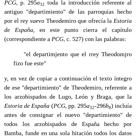
PCG,
p. 295
a
toda la introducción referente al
32
antiguo "departimiento" de las parroquias hecho
por el rey suevo Theodemiro que ofrecía la
Estoria
de España,
en este punto cierra el capítulo
(correspondiente a
PCG,
c. 527) con las palabras:
"el departimjento que el rrey Theodomjro
fizo fue este"
y, en vez de copiar a continuación el texto íntegro
de ese "departimiento" de Theodemiro, referente a
los arzobispados de Lugo, León y Braga, que la
Estoria de España
(
PCG,
pp. 295
a
-296
b
) incluía
32
8
antes de consignar el nuevo "departimiento" de
todos los arzobispados de España hecho por
Bamba, funde en una sola hitación todos los da­tos