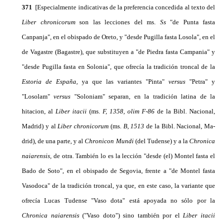
371
[Especialmente indicativas de la preferencia concedida al texto del
Liber chronicorum
son las lec­ciones del ms.
Ss
"de Punta fasta
Canpanja", en el obispado de Oreto, y "desde Pugilla fasta Losola", en el
de Vagastre (Bagastre), que substituyen a "de Piedra fasta Campania" y
"desde Pugilla fasta en Solonia", que ofrecía la tradición troncal de la
Estoria de España,
ya que las variantes "Pinta"
versus
"Petra" y
"Losolam"
versus
"Soloniam" separan, en la tradición latina de la
hitacion, al
Liber itacii
(ms.
F, 1358, olim F-86
de la Bibl. Nacional,
Madrid) y al
Liber chronicorum
(ms.
B, 1513
de la Bibl. Nacional, Ma­
drid), de una parte, y al
Chronicon Mundi
(del Tudense) y a la
Chronica
naiarensis,
de otra. También lo es la lección "desde (el) Montel fasta el
Bado de Soto", en el obispado de Segovia, frente a "de Montel fasta
Vasodoca" de la tradición troncal, ya que, en este caso, la variante que
ofrecía Lucas Tudense "Vaso dota" está apoyada no sólo por la
Chronica naiarensis
("Vaso doto") sino también por el
Liber itacii