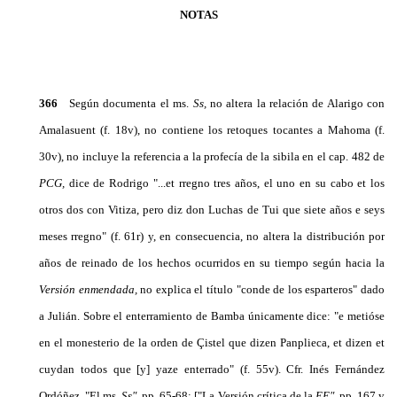
NOTAS
366
Según documenta el ms.
Ss,
no altera la relación de Alarigo con
Amalasuent (f. 18v), no contiene los retoques tocantes a Mahoma (f.
30v), no incluye la referencia a la profecía de la sibila en el cap. 482 de
PCG,
dice de Rodrigo "...et rregno tres años, el uno en su cabo et los
otros dos con Vitiza, pero diz don Luchas de Tui que siete años e seys
meses rregno" (f. 61r) y, en consecuencia, no altera la distribución por
años de reinado de los hechos ocurridos en su tiempo según hacia la
Versión enmendada,
no explica el tí­tulo "conde de los esparteros" dado
a Julián. Sobre el enterramiento de Bamba únicamente dice: "e me­tióse
en el monesterio de la orden de Çistel que dizen Panplieca, et dizen et
cuydan todos que [y] yaze enterrado" (f. 55v). Cfr. Inés Fernández
Ordóñez, "El ms.
Ss",
pp. 65-68; ["La Versión crítica de la
EE",
pp. 167 y