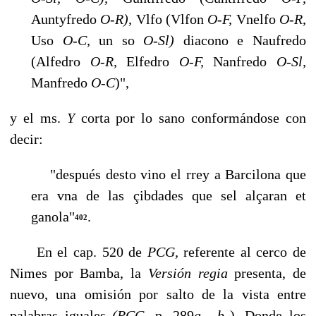
Auntyfredo
O-R),
Vlfo (Vlfon
O-F,
Vnelfo
O-R,
Uso
O-C,
un so
O-Sl)
diacono e Naufredo
(Alfedro
O-R,
Elfedro
O-F,
Nanfredo
O-Sl,
Manfredo
O-C
)",
y el ms.
Y
corta por lo sano conformándose con
decir:
"después desto vino el rrey a Barcilona que
era vna de las çibdades que sel alçaran et
ganola"
.
402
En el cap. 520 de
PCG,
referente al cerco de
Nimes por Bamba, la
Versión regia
pre­senta, de
nuevo, una omisión por salto de la vista entre
palabras iguales
(PCG,
p. 289
a
-
b
). Donde los