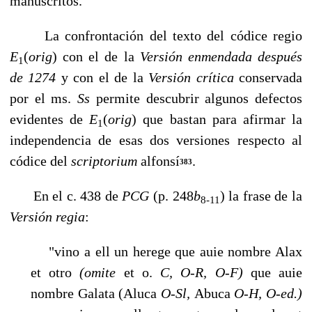
manuscritos.
La confrontación del texto del códice regio
E
(
orig
)
con el de la
Versión enmendada después
1
de 1274
y con el de la
Versión crítica
conservada
por el ms.
Ss
permite des­cubrir algunos defectos
evidentes de
E
(
orig
)
que bastan para afirmar la
1
independencia de esas dos versiones respecto al
códice del
scriptorium
alfonsí
.
383
En el c. 438 de
PCG
(p. 248
b
) la frase de la
8-11
Versión regia
:
"vino a ell un herege que auie nombre Alax
et otro
(omite
et o.
C, O-R, O-F)
que auie
nombre Galata (Aluca
O-Sl,
Abuca
O-H, O-ed.)