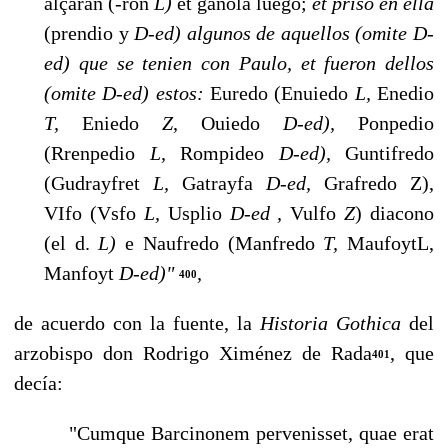
alçaran (-ron
L)
et ga­nola luego;
et priso en ella
(prendio y
D-ed) algunos de aquellos (omite D-
ed) que se tenien con Paulo, et fueron dellos
(omite D-ed) estos:
Euredo (Enuiedo
L,
Enedio
T,
Eniedo
Z
, Ouiedo
D-ed),
Ponpedio
(Rrenpedio
L,
Rompideo
D-ed),
Guntifredo
(Gudrayfret
L,
Gatrayfa
D-ed,
Grafredo Z),
VIfo (Vsfo
L,
Usplio
D-ed ,
Vulfo
Z
) diacono
(el d.
L)
e Naufredo (Manfredo
T,
MaufoytL,
Manfoyt
D-ed)"
,
400
de acuerdo con la fuente, la
Historia Gothica
del
arzobispo don Rodrigo Ximénez de Rada
, que
401
decía:
"Cumque Barcinonem pervenisset, quae erat