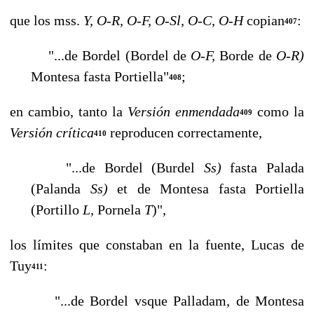
que los mss.
Y, O-R, O-F, O-Sl, O-C, O-H
copian
:
407
"...de Bordel (Bordel de
O-F,
Borde de
O-R)
Montesa fasta Portiella"
;
408
en cambio, tanto la
Versión enmendada
como la
409
Versión crítica
reproducen correctamente,
410
"...de Bordel (Burdel
Ss)
fasta Palada
(Palanda
Ss)
et de Montesa fasta Por­tiella
(Portillo
L,
Pornela
T
)",
los límites que constaban en la fuente, Lucas de
Tuy
:
411
"...de Bordel vsque Palladam, de Montesa