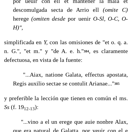
por ueuir con ell et mantener la mala et
descomulgada secta de Arrio ell
(omite C)
herege
(omiten desde
por uenir
O-Sl, O-C, O-
H)",
simplificada en
Y,
con las omisiones de "et o. q. a.
n. G.", "et m." y "de A. e. h."
, es claramente
384
defectuosa, en vista de la fuente:
"...Aiax, natione Galata, effectus apostata,
Regis auxilio sectae se contulit Arianae..."
385
y preferible la lección que tienen en común el ms.
Ss
(f. 19
):
12-13
"...vino a el un erege que auie nonbre Alax,
que era natural de Galatta, por veuir con el e