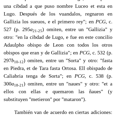
una cibdad a que puso nombre Luceo et esta en
Lugo. Después de los vuandalos, regnaron en
Gallizia los sueuos, e el primero rey"; en
PCG,
c.
527 (p. 295
a
) omiten, entre un "Gallizia" y
21-25
otro: "en la cibdad de Lugo, e fue en este concilio
Adaulpho obispo de Leon con todos los otros
obispos que eran y de Gallizia"; en
PCG,
c. 532 (p.
297
b
) omiten, entre un "Sorta" y otro: "fasta
10-12
en Piedra, et de Tara fasta Ortosa. Ell obispado de
Caliabria tenga de Sorta"; en
PCG,
c. 538 (p.
300
a
) omiten, entre un "naues" y otro: "et a
18-21
ellos con ellas e quemaron las ñaues" (y
substituyen "metieron" por "mataron").
También van de acuerdo en ciertas adiciones: