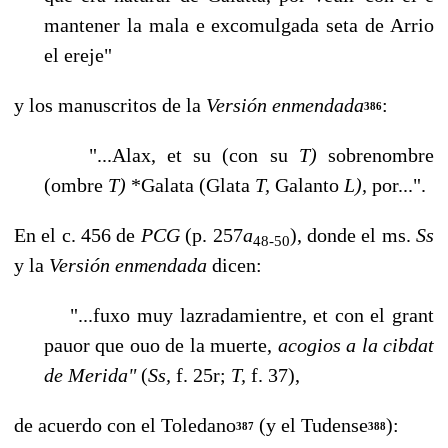
mantener la mala e excomulgada seta de Arrio
el ereje"
y los manuscritos de la
Versión enmendada
:
386
"...Alax, et su (con su
T)
sobrenombre
(ombre
T)
*Galata (Glata
T,
Galanto
L),
por...".
En el c. 456 de
PCG
(p. 257
a
), donde el ms.
Ss
48-50
y la
Versión enmendada
dicen:
"...fuxo muy lazradamientre, et con el grant
pauor que ouo de la muerte,
acogios a la cibdat
de Merida"
(
Ss,
f. 25r;
T,
f. 37),
de acuerdo con el Toledano
(y el Tudense
):
387
388