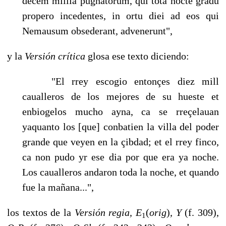
decem millia pugnatorum, qui tota nocte gradu
propero incedentes, in ortu diei ad eos qui
Nemausum obsederant, advenerunt",
y la
Versión crítica
glosa ese texto diciendo:
"El rrey escogio entonçes diez mill
caualleros de los mejores de su hueste et
enbiogelos mucho ayna, ca se rreçelauan
yaquanto los [que] conbatien la villa del poder
grande que veyen en la çibdad; et el rrey finco,
ca non pudo yr ese dia por que era ya noche.
Los caualleros andaron toda la noche, et quando
fue la mañana...",
los textos de la
Versión regia, E
(
orig
)
, Y
(f. 309),
1