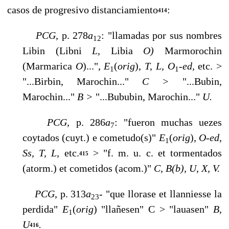
casos de progresivo distanciamiento
:
414
PCG,
p. 278
a
: "llamadas por sus nombres
12
Libin (Libni
L,
Libia
O)
Marmorochin
(Marmarica
O
)...",
E
(
orig
)
, T, L, O
-ed,
etc. >
1
1
"...Birbin, Marochin..."
C >
"...Bubin,
Marochin..."
B >
"...Bububin, Marochin..."
U.
PCG,
p. 286
a
: "fueron muchas uezes
7
coytados (cuyt.) e cometudo(s)"
E
(
orig
)
, O-ed,
1
Ss, T, L,
etc.
> "f. m. u. c. et tormentados
415
(atorm.) et co­metidos (acom.)"
C, B(b), U,
X, V.
PCG,
p. 313
a
- "que llorase et llanniesse la
23
perdida"
E
(
orig
) "llañesen" C > "lauasen"
B,
1
U
.
416