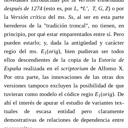
después de 1274
(esto es, por
L
,
*L’, T, G, Z
) o por
la
Versión crítica
del ms.
Ss,
al ser en esta parte
herederos de la "tradición troncal", no tienen, en
principio, por qué estar emparentados entre sí. Pero
pueden estarlo; y, dada la antigüedad y carácter
regio del ms.
E
(
orig
)
,
bien pudieran ser todos
1
ellos descendientes de la copia de la
Estoria de
España
realizada en el
scriptorium
de Alfonso X.
Por otra parte, las innovaciones de las otras dos
versiones tampoco excluyen la posibilidad de que
tuvieran como mo­delo el códice regio
E
(
orig
)
.
De
1
ahí el interés de apurar el estudio de variantes tex­
tuales de escasa entidad pero claramente
demostrativas de relaciones de dependencia entre