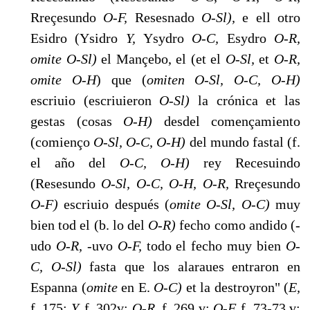
Rreçesundo
O-F,
Resesnado
O-Sl),
e ell otro
Esidro (Ysidro
Y,
Ysydro
O-C,
Esydro
O-R,
omite O-Sl)
el Mançebo, el (et el
O-Sl,
et
O-R,
omite O-H
)
que (
omiten O-Sl, O-C, O-H)
escriuio (escriuieron
O-Sl)
la crónica et las
gestas (cosas
O-H)
desdel començamiento
(comienço
O-Sl, O-C, O-H)
del mundo fastal (f.
el año del
O-C, O-H)
rey Recesuindo
(Resesundo
O-Sl, O-C, O-H, O-R,
Rreçesundo
O-F)
escriuio después (
omite O-Sl, O-C)
muy
bien tod el (b. lo del
O-R)
fecho co­mo andido (-
udo
O-R,
-uvo
O-F,
todo el fecho muy bien
O-
C, O-Sl)
fasta que los alaraues entraron en
Espanna (
omite
en E.
O-C)
et la destroyron" (
E,
f. 175;
Y,
f. 302v;
O-R,
f. 269 v;
O-F,
f. 73-73 v;