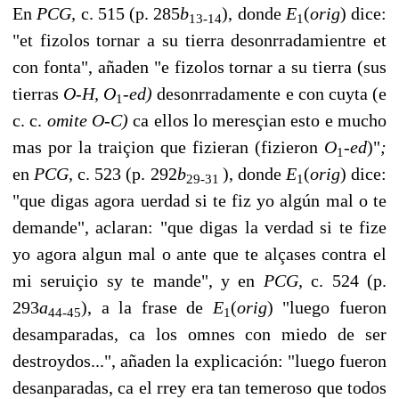
En
PCG,
c. 515 (p. 285
b
), donde
E
(
orig
)
dice:
13-14
1
"et fizolos tornar a su tierra desonrradamientre et
con fonta", añaden "e fizolos tornar a su tierra (sus
tierras
O-H, O
-ed)
desonrradamente e con cuyta (e
1
c. c.
omite O-C)
ca ellos lo meresçian esto e mu­cho
mas por la traiçion que fizieran (fizieron
O
-ed
)"
;
1
en
PCG,
c. 523 (p. 292
b
), donde
E
(
orig
)
dice:
29-31
1
"que digas agora uerdad si te fiz yo algún mal o te
demande", aclaran: "que digas la verdad si te fize
yo agora algun mal o ante que te alçases contra el
mi seruiçio sy te mande", y en
PCG,
c. 524 (p.
293
a
), a la frase de
E
(
orig
)
"luego fueron
44-45
1
desamparadas, ca los omnes con miedo de ser
destroydos...", añaden la explicación: "luego fueron
desanparadas, ca el rrey era tan temeroso que todos