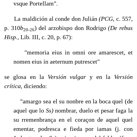
vsque Portellam".
La maldición al conde don Julián
(PCG,
c. 557,
p. 310
b
) del arzobispo don Rodrigo
(De rebus
20-26
Hisp.,
Lib. III, c. 20, p. 67):
"memoria eius in omni ore amarescet, et
nomen eius in aeternum putrescet"
se glosa en la
Versión vulgar
y en la
Versión
crítica,
diciendo:
"amargo sea el su nonbre en la boca quel (de
aquel que lo
Ss)
nombrar, due­lo et pesar faga la
su rremenbrança en el coraçon de aquel quel
ementar, podresca e fieda por iamas (j. con