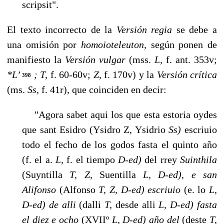
scripsit".
El texto incorrecto de la
Versión regia
se debe a
una omisión por
homoioteleuton,
se­gún ponen de
manifiesto la
Versión vulgar
(mss.
L,
f. ant. 353v;
*L’
; T,
f. 60-60v;
Z,
f. 170v) y la
Versión crítica
398
(ms.
Ss,
f. 41r), que coinciden en decir:
"Agora sabet aqui los que esta estoria oydes
que sant Esidro (Ysidro Z, Ysidrio
Ss)
escriuio
todo el fecho de los godos fasta el quinto año
(f. el a.
L,
f. el tiempo
D-ed)
del rrey
Suinthila
(Suyntilla
T, Z,
Suentilla
L, D-ed), e san
Alifonso
(Alfonso
T, Z, D-ed) escriuio
(e. lo
L,
D-ed) de alli
(dalli
T,
desde alli
L, D-ed) fasta
el diez e ocho
(XVIIº
L, D-ed) año del
(deste
T,