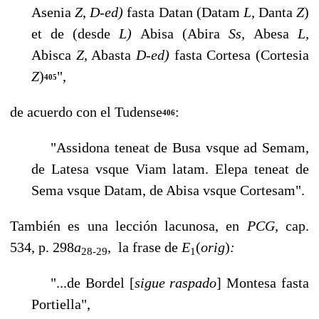
Asenia
Z
,
D-ed)
fasta Datan (Datam
L,
Danta
Z
)
et de (desde
L)
Abisa (Abira
Ss,
Abesa
L,
Abisca
Z
, Abasta
D-ed)
fasta Cortesa (Cortesia
Z
)
",
405
de acuerdo con el Tudense
:
406
"Assidona teneat de Busa vsque ad Semam,
de Latesa vsque Viam latam. Elepa teneat de
Sema vsque Datam, de Abisa vsque Cortesam".
También es una lección lacunosa, en
PCG,
cap.
534, p. 298
a
, la frase de
E
(
orig
)
:
28-29
1
"...de Bordel [
sigue raspado
] Montesa fasta
Portiella",