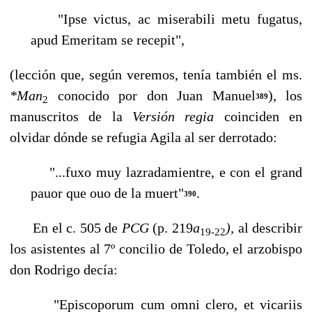
"Ipse victus, ac miserabili metu fugatus,
apud Emeritam se recepit",
(lección que, según veremos, tenía también el ms.
*Man
conocido por don Juan Manuel
), los
389
2
manuscritos de la
Versión regia
coinciden en
olvidar dónde se refugia Agila al ser derrotado:
"...fuxo muy lazradamientre, e con el grand
pauor que ouo de la muert"
.
390
En el c. 505 de
PCG
(p. 219
a
),
al describir
19-22
los asistentes al 7º
concilio de Toledo, el arzobispo
don Rodrigo decía:
"Episcoporum cum omni clero, et vicariis