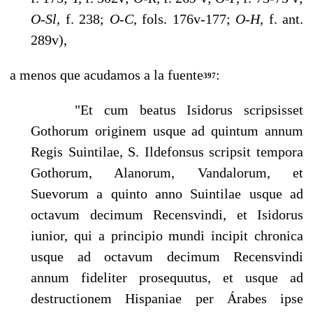
O-Sl,
f. 238;
O-C,
fols. 176v-177;
O-H,
f. ant.
289v),
a menos que acudamos a la fuente
:
397
"Et cum beatus Isidorus scripsisset
Gothorum originem usque ad quintum annum
Regis Suintilae, S. Ildefonsus scripsit tempora
Gothorum, Alanorum, Vandalorum, et
Suevorum a quinto anno Suintilae usque ad
octavum decimum Recensvindi, et Isidorus
iunior, qui a principio mundi incipit chronica
usque ad octavum decimum Recensvindi
annum fideliter prosequutus, et us­que ad
destructionem Hispaniae per Árabes ipse