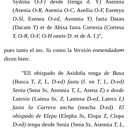
Sydoña
O-F)
desde (tenga d. Y) Asennia
(Asenia
O-R,
Asemia
O-C,
Aseñia
O-F,
Esemya
O-Sl,
Esenea
O-ed,
Asonnia
Y)
fasta Datan
(Dacam
Y)
et de Abisa fasta Cortesia (Cortesa
Y, O-R, O-F, O-H omite
D. et de A. f.)",
pues tanto el ms.
Ss
como la
Versión enmendada
404
dicen bien:
"Ell obispado de Asidoña tenga
de Busa
(Busca
T, Z, L, D-ed) fasta
(f. en
T, L, D-ed)
Senia
(Sena
Ss,
Asennia
T, L,
Asena Z)
e desde
Latesia
(Latesa
Ss, Z,
Lantesa
D-ed,
Latera
L)
fasta la Carrera ancha
(mucha
D-ed). El
obispado de Elepa
(Elepha
Ss,
Elopa Z, Clopa
D-ed) tenga
desde Senia (Sena
Ss,
Asennia
T, L,