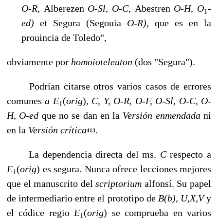
O-R,
Alberezen
O-Sl, O-C,
Abestren
O-H, O
-
1
ed)
et Segura (Segouia
O-R),
que es en la
prouincia de Toledo",
obviamente por
homoioteleuton
(dos "Segura").
Podrían citarse otros varios casos de errores
comunes
a E
(
orig
)
, C, Y, O-R, O-F, O-Sl, O-C, O-
1
H, O-ed
que no se dan en la
Versión enmendada
ni
en la
Versión crítica
.
413
La dependencia directa del ms.
C
respecto a
E
(
orig
) es segura. Nunca ofrece lecciones mejores
1
que el manuscrito del
scriptorium
alfonsí. Su papel
de intermediario en­tre el prototipo de
B(b), U,X,V
y
el códice regio
E
(
orig
) se comprueba en varios
1