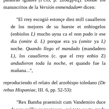
49
4
manuscritos de la
Versión enmendada
dicen:
403
"El rrey escogió estonçe diez mill caualleros
de los mejores de su hueste et enbiogelos
(enbiolos
L)
mucho ayna ca el non pudo ir ese
dia
(omite
d.
L)
porque era ya
(omite
ya
L)
noche.
Quando llego el mandado
(mandadero
L), los caualleros
(c. que el rrey enbio Z)
andudieron toda la noche,
et quando fue la
mañana...",
reproduciendo el relato del arzobispo toledano
(De
rebus Hispaniae,
III. 6, pp. 52-53):
"Rex Bamba praemisit cum Vandemiro duce