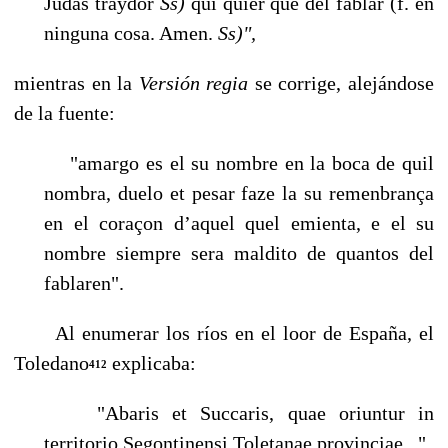
Judas traydor
Ss)
qui quier que del fablar (f. en
ninguna cosa. Amen.
Ss)",
mientras en la
Versión regia
se corrige, alejándose
de la fuente:
"amargo es el su nombre en la boca de quil
nombra, duelo et pesar faze la su remenbrança
en el coraçon d’aquel quel emienta, e el su
nombre siempre se­ra maldito de quantos del
fablaren".
Al enumerar los ríos en el loor de España, el
Toledano
explicaba:
412
"Abaris et Succaris, quae oriuntur in
territorio Segontinensi Toletanae provinciae...",