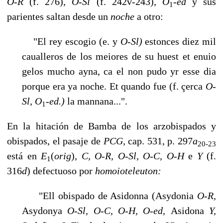
O-R
(f. 276),
O-Sl
(f. 242v-243),
O
-ed
y sus
1
parientes saltan desde un
noche
a otro:
"El rey escogio (e. y
O-Sl)
estonces diez mil
caualleros de los meiores de su huest et enuio
gelos mucho ayna, ca el non pudo yr esse dia
porque era ya noche. Et quando fue (f. çerca
O-
Sl, O
-ed.)
la mannana...".
1
En la hitación de Bamba de los arzobispados y
obispados, el pasaje de
PCG,
cap. 531, p. 297
a
20-23
está en
E
(
orig
)
, C, O-R, O-Sl, O-C, O-H
e
Y
(f.
1
316
d
) defectuoso por
homoioteleuton:
"Ell obispado de Asidonna (Asydonia
O-R,
Asydonya
O-Sl, O-C, O-H, O-ed,
Asidona
Y,