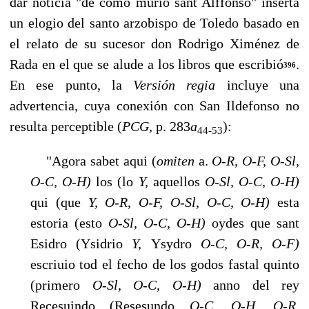
dar noticia "de como murio sant Alffonso" inserta
un elogio del santo arzobispo de Toledo basado en
el relato de su suce­sor don Rodrigo Ximénez de
Rada en el que se alude a los libros que escribió
.
396
En ese punto, la
Versión regia
incluye una
advertencia, cuya conexión con San Ildefonso no
resulta perceptible (
PCG,
p. 283
a
):
44-53
"Agora sabet aqui (
omiten
a.
O-R, O-F, O-Sl,
O-C, O-H)
los (lo
Y,
aquellos
O-Sl, O-C, O-H)
qui (que
Y, O-R, O-F, O-Sl, O-C, O-H)
esta
estoria (esto
O-Sl, O-C, O-H)
oydes que sant
Esidro (Ysidrio
Y,
Ysydro
O-C, O-R, O-F)
escriuio tod el fecho de los godos fastal quinto
(primero
O-Sl, O-C, O-H)
anno del rey
Recesuindo (Resesundo
O-C, O-H, O-R,