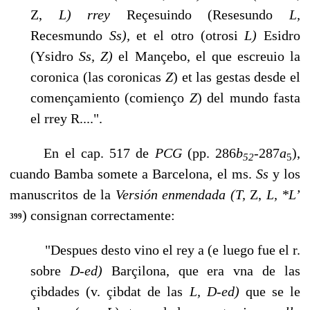
Z,
L) rrey
Reçesuindo (Resesundo
L,
Recesmundo
Ss),
et el otro (otrosi
L)
Esidro
(Ysidro
Ss, Z)
el Mançebo, el que escreuio la
coronica (las coronicas
Z
) et las gestas desde el
començamiento (comienço
Z
) del mundo fasta
el rrey R....".
En el cap. 517 de
PCG
(pp. 286
b
-
287
a
),
52
5
cuando Bamba somete a Barcelona, el ms.
Ss
y los
manuscritos de la
Versión enmendada (T,
Z,
L, *L’
) consignan correctamente:
399
"Despues desto vino el rey a (e luego fue el r.
sobre
D-ed)
Barçilona, que era vna de las
çibdades (v. çibdat de las
L, D-ed)
que se le