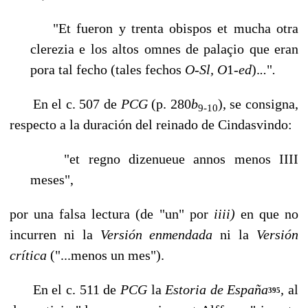
"Et fueron y trenta obispos et mucha otra
clerezia e los altos omnes de pa­laçio que eran
pora tal fecho (tales fechos
O-Sl, O
1-
ed
).
..
"
.
En el c. 507 de
PCG
(p. 280
b
), se consigna,
9-10
respecto a la duración del reinado de Cindasvindo:
"et regno dizenueue annos menos IIII
meses",
por una falsa lectura (de "un" por
iiii)
en que no
incurren ni la
Versión enmendada
ni la
Versión
crítica
("...menos un mes").
En el c. 511 de
PCG
la
Estoria de España
,
al
395