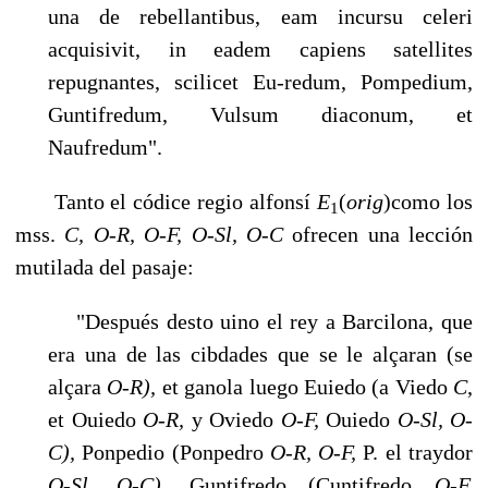
una de rebellantibus, eam incursu celeri
acquisivit, in eadem capiens satellites
repugnantes, scilicet Eu-redum, Pompedium,
Guntifredum, Vulsum diaconum, et
Naufredum".
Tanto el códice regio alfonsí
E
(
orig
)como los
1
mss.
C, O-R, O-F, O-Sl, O-C
ofre­cen una lección
mutilada del pasaje:
"Después desto uino el rey a Barcilona, que
era una de las cibdades que se le alçaran (se
alçara
O-R),
et ganola luego Euiedo (a Viedo
C
,
et Ouiedo
O-R,
y Oviedo
O-F,
Ouiedo
O-Sl, O-
C),
Ponpedio (Ponpedro
O-R, O-F,
P. el traydor
O-Sl, O-C),
Guntifredo (Cuntifredo
O-F,