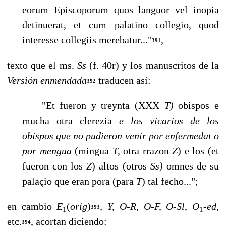
eorum Episcoporum quos languor vel inopia
detinuerat, et cum palatino collegio, quod
interesse collegiis merebatur..."
,
391
texto que el ms.
Ss
(f. 40r) y los manuscritos de la
Versión enmendada
traducen así:
392
"Et fueron y treynta (XXX
T)
obispos e
mucha otra clerezia
e los vicarios de los
obispos que no pudieron venir por enfermedat o
por mengua
(mingua
T,
otra rrazon
Z
) e los (et
fueron con los
Z
) altos (otros
Ss)
omnes de su
palaçio que eran pora (para
T
) tal fecho...";
en cambio
E
(
orig
)
, Y, O-R, O-F, O-Sl, O
-
ed,
393
1
1
etc.
, acortan diciendo:
394