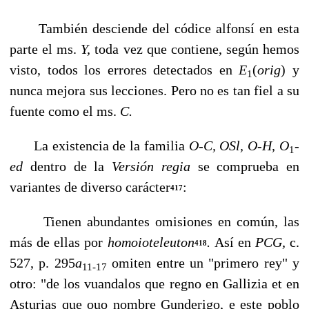
También desciende del códice alfonsí en esta
parte el ms.
Y,
toda vez que contiene, según hemos
visto, todos los errores detectados en
E
(
orig
)
y
1
nunca mejora sus leccio­nes. Pero no es tan fiel a su
fuente como el ms.
C.
La existencia de la familia
O-C, OSl, O-H, O
-
1
ed
dentro de la
Versión regia
se com­prueba en
variantes de diverso carácter
:
417
Tienen abundantes omisiones en común, las
más de ellas por
homoioteleuton
.
Así en
PCG,
c.
418
527, p. 295
a
omiten entre un "primero rey" y
11-17
otro: "de los vuandalos que regno en Gallizia et en
Asturias que ouo nombre Gunderigo, e este poblo