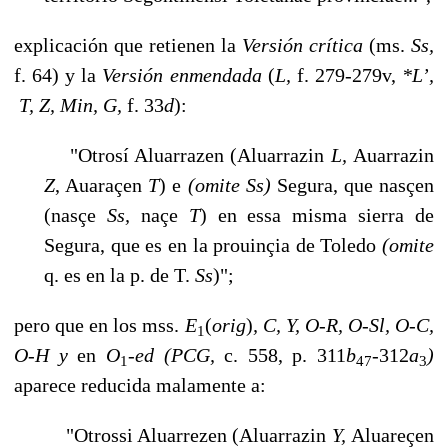
explicación que retienen la
Versión crítica
(ms.
Ss,
f. 64) y la
Versión enmendada
(
L,
f. 279-279v,
*L’,
T, Z, Min, G,
f. 33
d
):
"Otrosí Aluarrazen (Aluarrazin
L,
Auarrazin
Z
, Auaraçen
T
) e
(omite Ss)
Se­gura, que nasçen
(nasçe
Ss,
naçe
T
) en essa misma sierra de
Segura, que es en la prouinçia de Toledo
(omite
q. es en la p. de T.
Ss
)";
pero que en los mss.
E
(
orig
)
, C, Y, O-R, O-Sl, O-C,
1
O-H y
en
O
-
ed (PCG,
c. 558, p. 311
b
-
312
a
)
1
47
3
aparece reducida malamente a:
"Otrossi Aluarrezen (Aluarrazin
Y,
Aluareçen