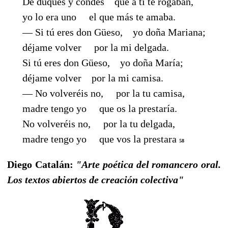
De duques y condes
que a ti te rogaban,
yo lo era uno
el que más te amaba.
— Si tú eres don Güeso, yo doña Mariana;
déjame volver
por la mi delgada.
Si tú eres don Güeso,
yo doña María;
déjame volver por la mi camisa.
— No volveréis no,
por la tu camisa,
madre tengo yo
que os la prestaría.
No volveréis no, por la tu delgada,
madre tengo yo
que vos la prestara
58
Diego Catalán:
"Arte poética del romancero oral.
Los textos abiertos de creación colectiva"