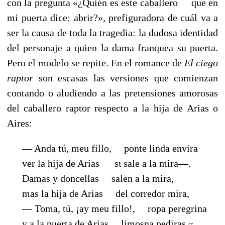
con la pregunta «¿Quién es este caballero
que en
mi puerta dice: abrir?», prefiguradora de cuál va a
ser la causa de toda la tragedia: la dudosa identidad
del personaje a quien la dama franquea su puerta.
Pero el modelo se repite. En el romance de
El ciego
raptor
son escasas las versiones que comienzan
contando o aludiendo a las pretensiones amorosas
del caballero raptor respecto a la hija de Arias o
Aires:
— Anda tú, meu fillo,
ponte linda envira
ver la hija de Arias
sι sale a la mira—.
Damas y doncellas salen a la mira,
mas la hija de Arias
del corredor mira,
— Toma, tú, ¡ay meu fillo!, ropa peregrina
y a la puerta de Arias
limosna pediras