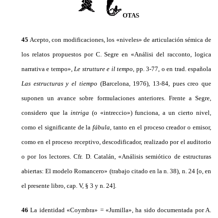
OTAS
45
Acepto, con modificaciones, los «niveles» de articulación sémica de
los relatos propuestos por C. Segre en «Análisi del racconto, logica
narrativa e tempo»,
Le strutture e il tempo
, pp. 3-77, o en trad. española
Las estructuras y el tiempo
(Barcelona, 1976), 13-84, pues creo que
suponen un avance
sobre formulaciones anteriores. Frente a Segre,
considero que la
intriga
(o «intreccio») funciona, a un cierto nivel,
como el significante de la
fábula
, tanto en el proceso creador o emisor,
como en el proceso receptivo, descodificador, realizado por el auditorio
o por los lectores. Cfr. D. Catalán, «Análisis semiótico de estructuras
abiertas: El modelo Romancero» (trabajo citado en la n. 38), n. 24 [o, en
el
presente libro, cap. V, § 3 y n. 24].
46
La identidad «Coymbra» = «Jumilla», ha sido documentada por A.