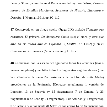
Pérez y Gómez, «Jumilla en el Romancero del rey don Pedro»,
Primera
semana de Estudios Murcianos. Secciones de Historia, Literatura y
Derecho
, I (Murcia, 1961), pp. 99-110.
47
Conservada en un pliego suelto (Praga LIX) titulado
Síguense tres
romances. El primero. De Antequera dartio
(sic)
el moro, y otro que
dize. Yo me estava alla en Cοymbra..
. (
DicARM
, n.º 1.072) y en el
Cancionero de romances
(Anvers, sin añο), f. 166 v.
48
Comienzan con la escena del aguinaldo todas las versiones (más o
menos completas) y también todos los fragmentos «aguinalderos» (que
han eliminado la narración posterior a la petición de doña María)
procedentes de la Península. [Conozco actualmente 1 versión de
Logroño, 13 de Segovia (y 15 fragmentos), 7 de Zamora (y 23
fragmentos), 8 de León (y 24 fragmentos), 1 de Asturias (y 1 fragmentο),
6 de Galicia (y 4 fragmentos)]. Salvo en los versos 1
a
(«Que mañana son