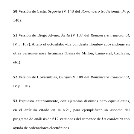
50
Versión de Casla,
Segovia
(V. 148 del
Romancero tradicional
, IV, p.
140).
51
Versión de Diego Alvaro,
Ávila
(V. 187 del
Romancero tradicional
,
IV, p. 187). Altero el octosílabo «La condesita lloraba» apoyándome en
otras versiones muy hermanas (Casas de Millón, Cañaveral, Ceclavín,
etc.)
52
Versión de Covarrubias,
Burgos
(V. 109 del
Romancero tradicional
,
IV, p. 110).
53
Expuesto anteriormente, con ejemplos distintos pero equivalentes,
en el artículo citado en la n.21, para ejemplificar un aspecto del
programa de análisis de 612 versiones del romance de
La condesita
con
ayuda de ordenadores electrónicos.