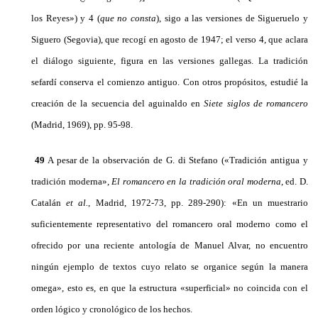
los Reyes») y 4 (
que no consta
), sigo a las versiones de Sigueruelo y
Siguero (Segovia), que recogí en agosto de 1947; el verso 4, que aclara
el diálogo siguiente, figura en las versiones gallegas. La tradición
sefardí conserva el comienzo antiguo. Con otros propósitos, estudié la
creación de la secuencia del aguinaldo en
Siete siglos de romancero
(Madrid, 1969), pp. 95-98.
49
A pesar de la observación de G. di Stefano («Tradición antigua y
tradición moderna»,
El romancerο en la tradición oral moderna
, ed. D.
Catalán
et al.
, Madrid, 1972-73, pp. 289-290): «En un muestrario
suficientemente representativo del romancero oral moderno como el
ofrecido por una reciente antología de Manuel Alvar, no encuentro
ningún ejemplo de textos cuyo relato se organice según la manera
omega», esto es, en que la estructura «superficial» no coincida con el
orden lógico y cronológico de los hechos.