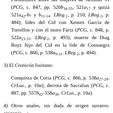
(
PCG,
c. 847, pp. 520
b
, 521
a
y quizá
34-35
17
521
a
-
b
y
b
.
LReg.
, p. 210,
LReg.
, p.
42
7
11-14
1
2
484); lides del Cid con
Xemen García de
Torrellos y con el moro Fáriz (
PCG,
c. 848, p.
522
a
.
LReg.
, p. 493); muerte de Diag
23-33
2
Royz hijo del Cid en la lide de Consuegra
(
PCG,
c.
866, p. 538
a
.
LReg.
, p. 494).
9-11
2
3) El
Cronicón lusitano
:
Conquista de Coria (
PCG,
c. 866, p. 538
a
.
27-29
CrLus.,
p. 10
a
); derrota de Sacralias (
PCG,
c.
887, pp. 557
b
-558
a
.
CrLus.,
p. 10
a
).
42
30
4) Otros anales, sin duda de origen navarro-
aragonés
: