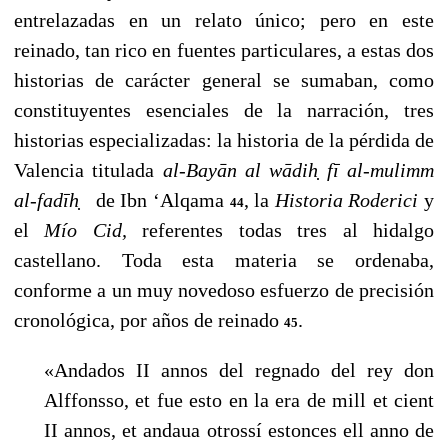
entrelazadas en un relato único; pero en este
reinado, tan rico en fuentes particulares, a estas dos
historias de carácter general se sumaban, como
constituyentes esenciales de la narración, tres
historias especializadas: la historia de la pérdida de
Valencia titulada
al-Bayān al wādih
fī al-mulimm
al-fadīh
̣
de Ibn ‘Alqama
, la
Historia Roderici
y
44
el
Mío Cid,
referentes todas tres al hidalgo
castellano. Toda esta materia se ordenaba,
conforme a un muy novedoso esfuerzo de precisión
cronológica, por años de reinado
.
45
«Andados II annos del regnado del rey don
Alffonsso, et fue esto en la era de mill et cient
II annos, et andaua otrossí estonces ell anno de