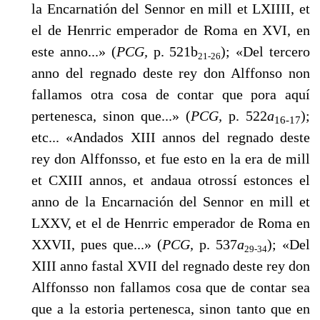
la Encarnatión del Sennor en mill et LXIIII, et
el de Henrric emperador de Roma en XVI, en
este anno...» (
PCG,
p. 521b
); «Del tercero
21-26
anno del regnado deste rey don Alffonso non
fallamos otra cosa de contar que pora aquí
pertenesca, sinon que...» (
PCG,
p. 522
a
);
16-17
etc... «Andados XIII annos del regnado deste
rey don Alffonsso, et fue esto en la era de mill
et CXIII annos, et andaua otrossí estonces el
anno de la Encarnación del Sennor en mill et
LXXV, et el de Henrric emperador de Roma en
XXVII, pues que...» (
PCG,
p. 537
a
); «Del
29-34
XIII anno fastal XVII del regnado deste rey don
Alffonsso non fallamos cosa que de contar sea
que a la estoria pertenesca, sinon tanto que en