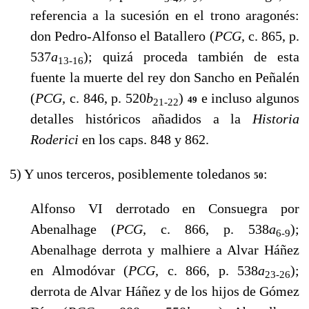
referencia a la sucesión en el trono aragonés:
don Pedro-Alfonso el Batallero (
PCG,
c. 865, p.
537
a
); quizá proceda también de esta
13-16
fuente la muerte del rey don Sancho en Peñalén
(
PCG,
c. 846, p. 520
b
)
e incluso algunos
49
21-22
detalles históricos añadidos a la
Historia
Roderici
en los caps. 848 y 862.
5) Y unos terceros, posiblemente toledanos
:
50
Alfonso VI derrotado en Consuegra por
Abenalhage (
PCG,
c. 866, p. 538
a
);
6-9
Abenalhage derrota y malhiere a Alvar Háñez
en Almodóvar (
PCG,
c. 866, p. 538
a
);
23-26
derrota de Alvar Háñez y de los hijos de Gómez