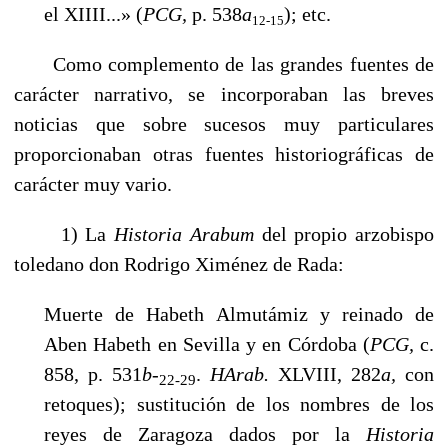
el XIIII...» (
PCG,
p. 538
a
); etc.
12-15
Como complemento de las grandes fuentes de
carácter narrativo, se incorporaban las breves
noticias que sobre sucesos muy particulares
proporcionaban otras fuentes historiográficas de
carácter muy vario.
1) La
Historia Arabum
del propio arzobispo
toledano don Rodrigo Ximénez de Rada:
Muerte de Habeth Almutámiz y reinado de
Aben Habeth en Sevilla y en Córdoba (
PCG,
c.
858, p. 531
b
-
.
HArab.
XLVIII, 282
a,
con
22-29
retoques); sustitución de los nombres de los
reyes de Zaragoza dados por la
Historia