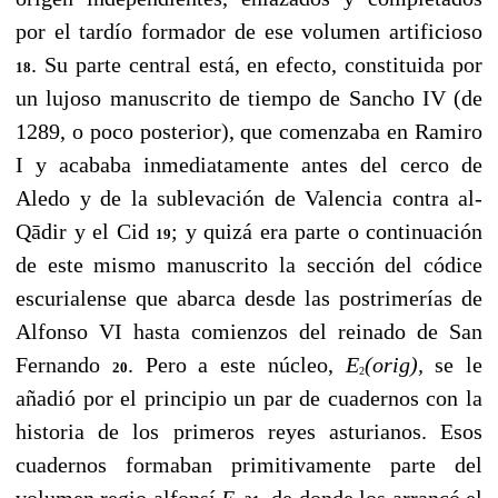
por el tardío formador de ese volumen artificioso
. Su parte central está, en efecto, constituida por
18
un lujoso manuscrito de tiempo de Sancho IV (de
1289, o poco posterior), que comenzaba en Ramiro
I y acababa inmediatamente antes del cerco de
Aledo y de la sublevación de Valencia contra al-
Qādir y el Cid
; y quizá era parte o continuación
19
de este mismo manuscrito la sección del códice
escurialense que abarca desde las postrimerías de
Alfonso VI hasta comienzos del reinado de San
Fernando
. Pero a este núcleo,
E
(orig),
se le
20
2
añadió por el principio un par de cuadernos con la
historia de los primeros reyes asturianos. Esos
cuadernos formaban primitivamente parte del
volumen regio alfonsí
E
, de donde los arrancó el