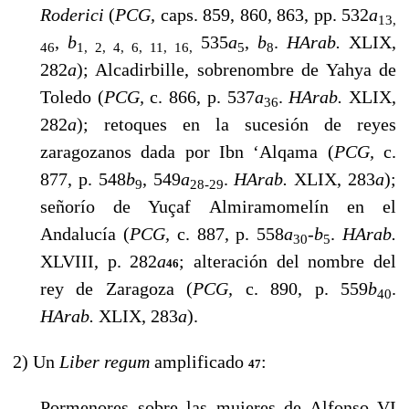
Roderici
(
PCG,
caps. 859, 860, 863, pp. 532
a
13,
,
b
535
a
,
b
.
HArab.
XLIX,
46
1, 2, 4, 6, 11, 16,
5
8
282
a
); Alcadirbille, sobrenombre de Yahya de
Toledo (
PCG,
c. 866, p. 537
a
.
HArab.
XLIX,
36
282
a
); retoques en la sucesión de reyes
zaragozanos dada por Ibn ‘Alqama (
PCG,
c.
877, p. 548
b
, 549
a
.
HArab.
XLIX, 283
a
);
9
28-29
señorío de Yuçaf Almiramomelín en el
Andalucía (
PCG,
c. 887, p. 558
a
-
b
.
HArab.
30
5
XLVIII, p. 282
a
; alteración del nombre del
46
rey de Zaragoza (
PCG,
c. 890, p. 559
b
.
40
HArab.
XLIX, 283
a
).
2) Un
Liber regum
amplificado
:
47
Pormenores sobre las mujeres de Alfonso VI