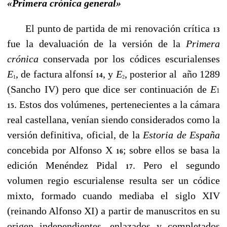
«Primera crónica general»
El punto de partida de mi renovación crítica
13
fue la devaluación de la versión de la
Primera
crónica
conservada por los códices escurialenses
E
, de factura alfonsí
, y
E
, posterior al año 1289
14
1
2
(Sancho IV) pero que dice ser continuación de
E
1
. Estos dos volúmenes, pertenecientes a la cámara
15
real castellana, venían siendo considerados como la
versión definitiva, oficial, de la
Estoria de España
concebida por Alfonso X
; sobre ellos se basa la
16
edición Menéndez Pidal
. Pero el segundo
17
volumen regio escurialense resulta ser un códice
mixto, formado cuando mediaba el siglo XIV
(reinando Alfonso XI) a partir de manuscritos en su
origen independientes, enlazados y completados