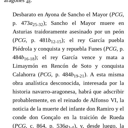
48
Desbarato en Ayona de Sancho el Mayor (
PCG,
p. 473
a
); Sancho el Mayor muere en
25-32
Asturias traidoramente asesinado por un peón
(
PCG,
p. 481
b
); el rey García puebla
12-15
Piédrola y conquista y repuebla Funes (
PCG,
p.
484
b
); el rey García vence y mata a
16-18
Limaymón en Rencón de Soto y conquista
Calahorra (
PCG,
p. 484
b
). A esta misma
19-21
obra analística desconocida, interesada por la
historia navarro-aragonesa, habrá que adscribir
probablemente, en el reinado de Alfonso VI, la
noticia de la muerte del infante don Ramiro y el
conde don Gonçalo en la traición de Rueda
(
PCG,
c. 864, p. 536
a
), y, desde luego, la
3-4