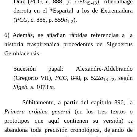
Díaz (
PCG,
c. 888, p. 558
b
); Abenalhage
45-48
derrota en el *Espartal a los de Extremadura
(
PCG,
c. 888, p. 559
a
).
1-2
6) Además, se añadían rápidas referencias a la
historia traspirenaica procedentes de Sigebertus
Gemblacensis:
Sucesión papal: Alexandre-Aldebrando
(Gregorio VII),
PCG,
848, p. 522
a
, según
18-22
Sigeb.
a. 1073
.
51
Súbitamente, a partir del capítulo 896, la
Primera crónica general
(en los tres textos o
prototipos que aquí contienen su
versión)
52
abandona toda precisión cronológica, dejando de