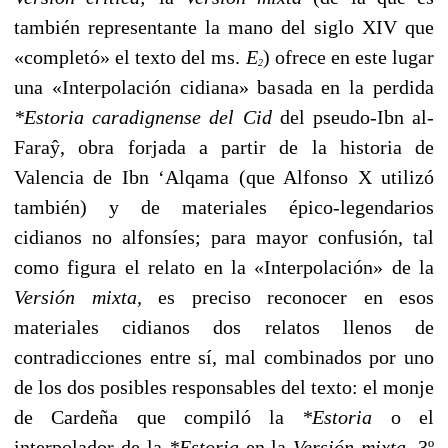
también representante la mano del siglo XIV que
«completó» el texto del ms.
E
) ofrece en este lugar
2
una «Interpolación cidiana» basada en la perdida
*Estoria caradignense del Cid
del pseudo-Ibn al-
Faraŷ, obra forjada a partir de la historia de
Valencia de Ibn ‘Alqama (que Alfonso X utilizó
también) y de materiales épico-legendarios
cidianos no alfonsíes; para mayor confusión, tal
como figura el relato en la «Interpolación» de la
Versión mixta,
es preciso reconocer en esos
materiales cidianos dos relatos llenos de
contradicciones entre sí, mal combinados por uno
de los dos posibles responsables del texto: el monje
de Cardeña que compiló la
*Estoria
o el
interpolador de la
*Estoria
en la
Versión mixta
. 3º