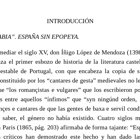
INTRODUCCIÓN
ABIA”. ESPAÑA SIN EPOPEYA.
mediar el siglo XV, don Íñigo López de Mendoza (139
aza el primer esbozo de historia de la literatura cast
stable de Portugal, con que encabeza la copia de 
constituido por los “cantares de gesta” medievales no 
ue “los romançistas e vulgares” que los escribieron pod
s entre aquellos “ínfimos” que “syn ningúnd orden, 
çes e cantares de que las gentes de baxa e servil cond
 saber, el género no había existido. Cuatro siglos m
 Paris (1865, pág. 203) afirmaba de forma tajante: “Es
 críticos han demostrado este hecho y han dado la