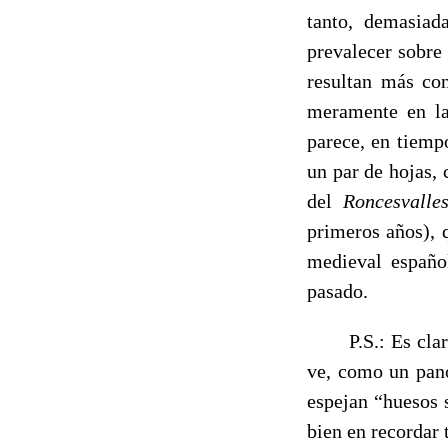
tanto, demasiad
prevalecer sobre 
resultan más con
meramente en la
parece, en tiemp
un par de hojas,
del
Roncesvalle
primeros años), 
medieval español
pasado.
------
P.S.: Es cla
ve, como un pano
espejan “huesos 
bien en recordar