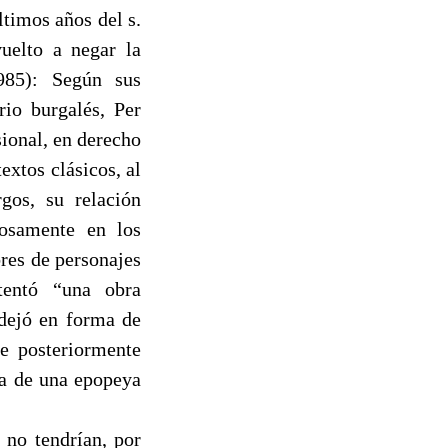
ltimos años del s.
uelto a negar la
985): Según sus
rio burgalés, Per
ional, en derecho
extos clásicos, al
gos, su relación
nosamente en los
res de personajes
tentó “una obra
dejó en forma de
ue posteriormente
ia de una epopeya
 no tendrían, por