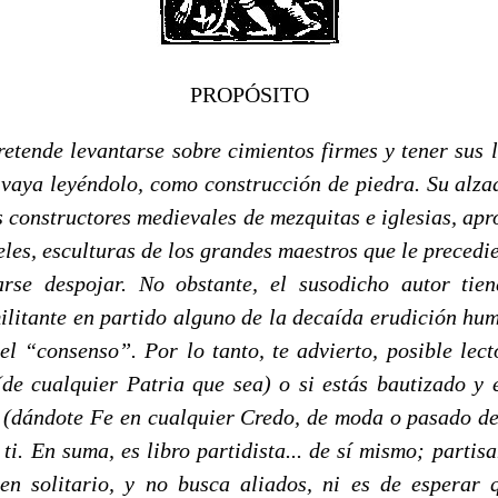
PROPÓSITO
retende levantarse sobre cimientos firmes y tener sus 
n vaya leyéndolo, como construcción de piedra. Su alza
os constructores medievales de mezquitas e iglesias, ap
les, esculturas de los grandes maestros que le precedi
arse despojar. No obstante, el susodicho autor tie
ilitante en partido alguno de la decaída erudición hum
el “consenso”. Por lo tanto, te advierto, posible lect
de cualquier Patria que sea) o si estás bautizado y 
 (dándote Fe en cualquier Credo, de moda o pasado de e
 ti. En suma, es libro partidista... de sí mismo; partisan
n solitario, y no busca aliados, ni es de esperar 