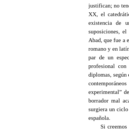
justifican; no te
XX, el catedrát
existencia de 
suposiciones, e
Abad, que fue a 
romano y en latín
par de un espe
profesional con
diplomas, según 
contemporáneos
experimental” d
borrador mal aca
surgiera un cicl
española.
------
Si creemos 