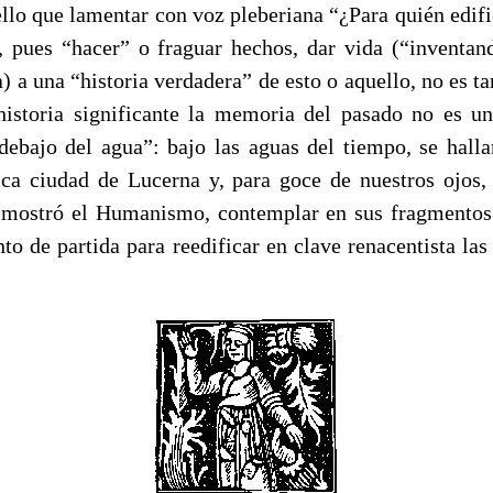
ello que lamentar con voz pleberiana “¿Para quién edi
, pues “hacer” o fraguar hechos, dar vida (“invent
) a una “historia verdadera” de esto o aquello, no es t
istoria significante la memoria del pasado no es u
debajo del agua”: bajo las aguas del tiempo, se halla
ica ciudad de Lucerna y, para goce de nuestros ojos
o mostró el Humanismo, contemplar en sus fragmento
to de partida para reedificar en clave renacentista las