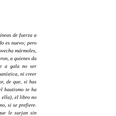
líneas de fuerza a
do es nuevo; pero
rovecha mármoles,
eron, a quienes da
ne a gala no ser
anística, ni creer
or, de que, si has
el bautismo te ha
lla), el libro no
o, si se prefiere.
que le surjan sin