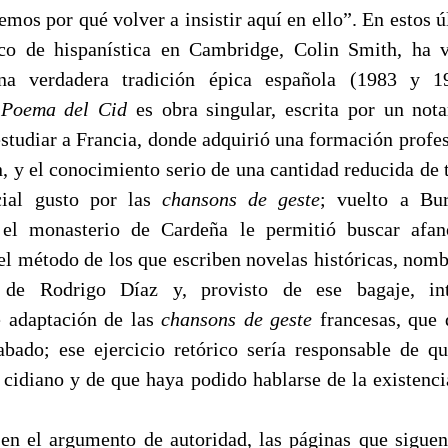
nemos por qué volver a insistir aquí en ello”. En estos ú
ico de hispanística en Cambridge, Colin Smith, ha v
una verdadera tradición épica española (1983 y 1
l
Poema del Cid
es obra singular, escrita por un nota
estudiar a Francia, donde adquirió una formación profes
, y el conocimiento serio de una cantidad reducida de t
cial gusto por las
chansons de geste
; vuelto a Bur
 el monasterio de Cardeña le permitió buscar afa
el método de los que escriben novelas históricas, nomb
 de Rodrigo Díaz y, provisto de ese bagaje, in
e adaptación de las
chansons de geste
francesas, que 
bado; ese ejercicio retórico sería responsable de q
o cidiano y de que haya podido hablarse de la existenc
en el argumento de autoridad, las páginas que siguen