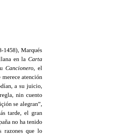
8-1458), Marqués
ellana en la
Carta
su
Cancionero
, el
le merece atención
ían, a su juicio,
regla, nin cuento
içión se alegran”,
ás tarde, el gran
paña no ha tenido
s razones que lo