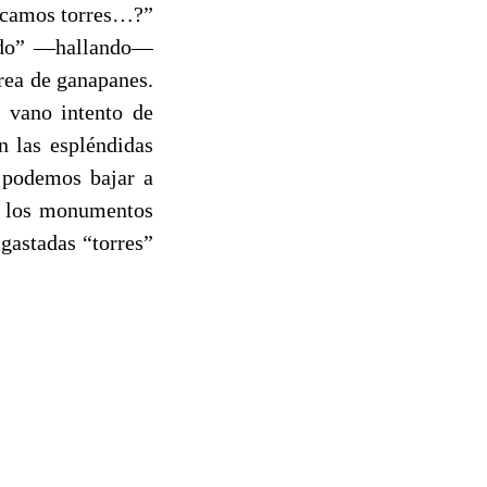
ficamos torres…?”
ando” —hallando—
area de ganapanes.
n vano intento de
n las espléndidas
, podemos bajar a
s los monumentos
 gastadas “torres”