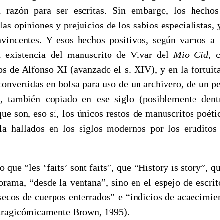
a razón para ser escritas. Sin embargo, los hechos
las opiniones y prejuicios de los sabios especialistas, y
vincentes. Y esos hechos positivos, según vamos a 
 existencia del manuscrito de Vivar del
Mio Cid
, 
os de Alfonso XI (avanzado el s. XIV), y en la fortuit
 convertidas en bolsa para uso de un archivero, de un p
s
, también copiado en ese siglo (posiblemente dent
que son, eso sí, los únicos restos de manuscritos poéti
a hallados en los siglos modernos por los eruditos
ro que “les ‘faits’ sont faits”, que “History is story”, 
rama, “desde la ventana”, sino en el espejo de escrit
secos de cuerpos enterrados” e “indicios de acaecimie
 tragicómicamente Brown, 1995).