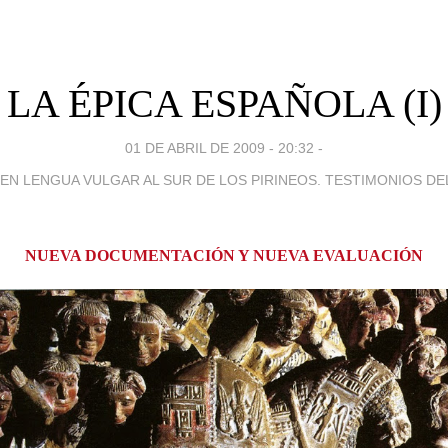
LA ÉPICA ESPAÑOLA (I)
01 DE ABRIL DE 2009 - 20:32
-
A EN LENGUA VULGAR AL SUR DE LOS PIRINEOS. TESTIMONIOS DEL
NUEVA DOCUMENTACIÓN Y NUEVA EVALUACIÓN