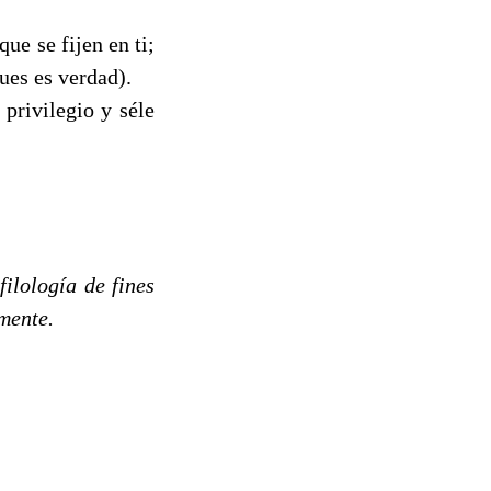
ue se fijen en ti;
ues es verdad).
 privilegio y séle
ilología de fines
amente.