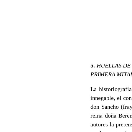
5.
HUELLAS DE 
PRIMERA MITAD
La historiografí
innegable, el co
don Sancho (fray
reina doña Bere
autores la preten