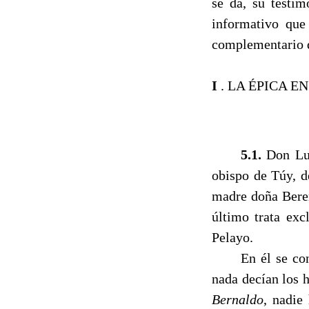
se da, su testi
informativo que
complementario d
I
. LA ÉPICA E
------
5.1.
Don Luc
obispo de Túy, d
madre doña Bere
último trata exc
Pelayo.
------
En él se co
nada decían los h
Bernaldo
, nadie