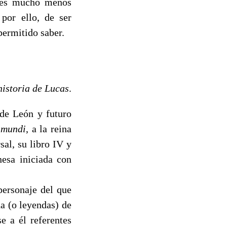
r es mucho menos
 por ello, de ser
permitido saber.
historia de Lucas
.
 de León y futuro
 mundi
, a la reina
sal, su libro IV y
nesa iniciada con
personaje del que
da (o leyendas) de
e a él referentes