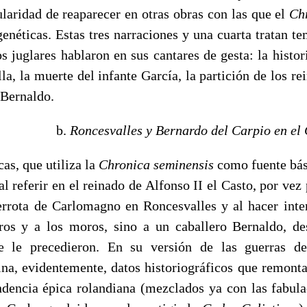
ularidad de reaparecer en otras obras con las que el
Ch
genéticas. Estas tres narraciones y una cuarta tratan t
s juglares hablaron en sus cantares de gesta: la histor
lla, la muerte del infante García, la partición de los r
 Bernaldo.
b.
Roncesvalles y Bernardo del Carpio en el
as, que utiliza la
Chronica seminensis
como fuente bás
 al referir en el reinado de Alfonso II el Casto, por vez
 derrota de Carlomagno en Roncesvalles y al hacer inter
ros y a los moros, sino a un caballero Bernaldo, d
ue le precedieron. En su versión de las guerras d
na, evidentemente, datos historiográficos que remont
dencia épica rolandiana (mezclados ya con las fabul