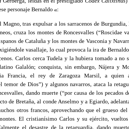
a
Gerberga, leidas en el prestigiado
Codex Calixtinus
)
 ese personaje Bernaldo
:
42
l Magno, tras expulsar a los sarracenos de Burgundia, 
ineos, cruza los montes de Roncesvalles (“Roscidae va
ispanos de Cataluña y los montes de Vasconia y Navarra
xigiéndole vasallaje, lo cual provoca la ira de Bernaldo
cenos. Carlos cerca Tudela y la hubiera tomado a no se
latino Galalón; conquista, sin embargo, Nájera y Mo
acia Francia, el rey de Zaragoza Marsil, a quien
l temor de Dios”) y algunos navarros, ataca la retagua
cesvalles, dando muerte (“por causa de los pecados de
cto de Bretaña, al conde Anselmo y a Egiardo, adelant
uchos otros francos, aprovechando que el grueso del 
ontes. El cristianísimo Carlos y su ejército, vueltos
falmente el desastre de la retaguardia, dando muert