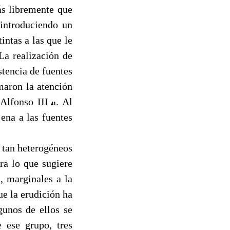
ás libremente que
 introduciendo un
intas a las que le
La realización de
stencia de fuentes
amaron la atención
 Alfonso III
. Al
41
ena a las fuentes
n tan heterogéneos
ra lo que sugiere
, marginales a la
ue la erudición ha
gunos de ellos se
e ese grupo, tres