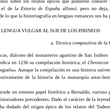
monio sobre los relatos épicos que pudieron conoce
 el de la
Estoria de España
alfonsí; pero no deja,
e lo que la historiografía en lenguas romances nos ha 
N LENGUA VULGAR AL SUR DE LOS PIRINEOS
a.
Técnica compositiva de la 
as, diácono del monasterio agustino de San Isidoro
edica en 1236 su compilación histórica, el
Chronicon
nguela
. Aunque la compilación es una historia univer
39
lusivamente de la historia de la monarquía astur-leo
ncede un extenso papel histórico a Bernaldo, curioso 
istoriadores precedentes. Dado el carácter de la leyen
 ha dudado del origen épico de los relatos del Tudens