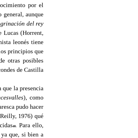
nocimiento por el
o general, aunque
grinación del rey
de Lucas (Horrent,
ista leonés tiene
los principios que
de otras posibles
condes de Castilla
n que la presencia
cesvalles
), como
laresca pudo hacer
 Reilly, 1976) qué
cidas
Para ello,
40.
 ya que, si bien a