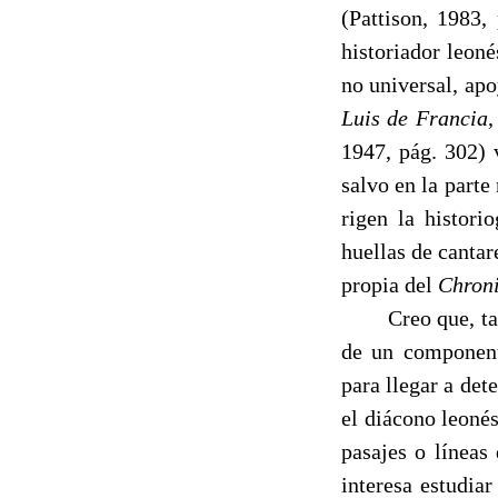
(Pattison, 1983,
historiador leon
no universal, apo
Luis de Francia
,
1947, pág. 302) 
salvo en la parte
rigen la histori
huellas de cantar
propia del
Chron
------
Creo que, ta
de un component
para llegar a det
el diácono leonés
pasajes o líneas
interesa estudiar