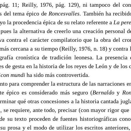
 pág. 11; Reilly, 1976, pág. 129), ni tampoco del co
és del tema épico de
Roncesvalles
. También ha recibid
yo la procedencia épica de su relato referente a
La pere
 pues la alternativa de creerlo una creación personal 
va contra el carácter compilatorio que la obra del cron
 más cercana a su tiempo (Reilly, 1976, n. 18) y contra 
ografía cronística de tradición leonesa. La presencia 
es de gesta en la historia de los reyes de León y de los 
icon mundi
ha sido más controvertida.
nto para comprender la estructura de las narraciones e
e épico es considerado más seguro (
Bernaldo
y
Ron
erminar qué otras concesiones a la historia cantada jug
, se requiere, ante todo, precisar (con mayor rigor que
 de su texto proceden de fuentes historiográficas cono
 su prosa y el modo de utilizar los escritos anteriores,