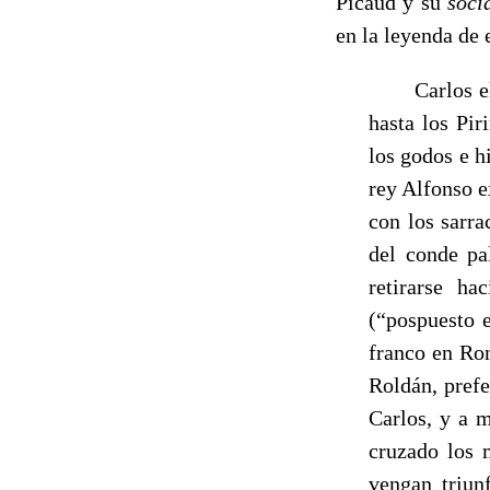
Picaud y su
soci
en la leyenda de
------
Carlos e
hasta los Pir
los godos e h
rey Alfonso e
con los sarra
del conde pa
retirarse h
(“pospuesto e
franco en Ron
Roldán, prefe
Carlos, y a m
cruzado los m
vengan triun