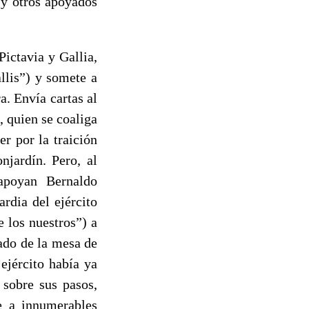
 y otros apoyados
Pictavia y Gallia,
llis”) y somete a
. Envía cartas al
, quien se coaliga
r por la traición
njardín. Pero, al
 apoyan Bernaldo
rdia del ejército
 los nuestros”) a
ado de la mesa de
ejército había ya
 sobre sus pasos,
e a innumerables