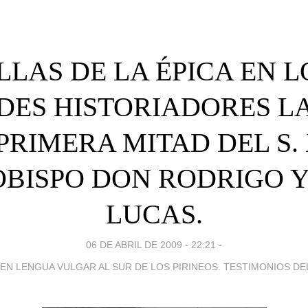
LLAS DE LA ÉPICA EN 
ES HISTORIADORES L
PRIMERA MITAD DEL S. X
BISPO DON RODRIGO 
LUCAS.
06 DE ABRIL DE 2009 - 22:21
-
A EN LENGUA VULGAR AL SUR DE LOS PIRINEOS. TESTIMONIOS DEL