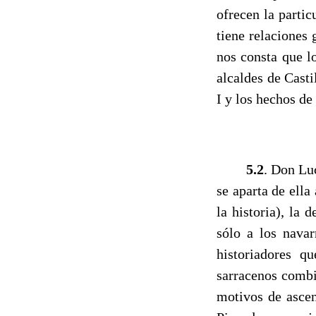
ofrecen la partic
tiene relaciones 
nos consta que lo
alcaldes de Casti
I y los hechos de
------
5.2
. Don Luc
se aparta de ella
la historia), la
sólo a los navar
historiadores q
sarracenos combi
motivos de ascen