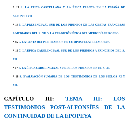
*
13
4. LA ÉPICA CASTELLANA Y LA ÉPICA FRANCA EN LA ESPAÑA DE
ALFONSO VII
* 14
5. LA PRESENCIA AL SUR DE LOS PIRINEOS DE LAS GESTAS FRANCESAS
A MEDIADOS DEL S. XII Y LA TRADICIÓN ÉPICA DEL MEDIODÍA EUROPEO
*
15
6. LA GESTA DEI PER FRANCOS EN COMPOSTELA: EL IACOBUS.
*
16
7. LA ÉPICA CAROLINGIA AL SUR DE LOS PIRINEOS A PRINCIPIOS DEL S.
XII
*
17
8. LA ÉPICA CAROLINGIA AL SUR DE LOS PIRINEOS EN EL S. XI.
*
18
9. EVALUACIÓN SUMARIA DE LOS TESTIMONIOS DE LOS SIGLOS XI Y
XII.
CAPÍTULO III:
TEMA III: LOS
TESTIMONIOS POST-ALFONSÍES DE LA
CONTINUIDAD DE LA EPOPEYA