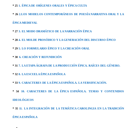
* 25
1. ÉPICA
DE ORÍGENES ORALES Y ÉPICA CULTA
* 26
2.LOS MODELOS CONTEMPORÁNEOS DE POESÍA NARRATIVA ORAL Y LA
ÉPICA MEDIEVAL
* 27
3. EL MODO DRAMÁTICO DE LA NARRACIÓN ÉPICA
* 28
4. EL MOLDE PROSÓDICO Y LA GENERACIÓN DEL DISCURSO ÉPICO
* 29
5. LO FORMULARIO ÉPICO Y LA CREACIÓN ORAL
* 30
6. CREACIÓN Y REFUNDICIÓN
* 31
7. LA ETAPA ÁGRAFA DE LA PRODUCCIÓN ÉPICA. RAÍCES DEL GÉNERO.
* 32
8. LA ESCUELA ÉPICA ESPAÑOLA
* 33
9. CARACTERES DE LA ÉPICA ESPAÑOLA. LA VERSIFICACIÓN.
* 34
10. CARACTERES DE LA ÉPICA ESPAÑOLA. TEMAS Y CONTENIDOS
IDEOLÓGICOS
* 35
11. LA INTEGRACIÓN DE LA TEMÁTICA CAROLINGIA EN LA TRADICIÓN
ÉPICA ESPAÑOLA