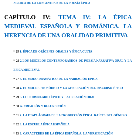
ACERCA DE LA LONGEVIDAD DE LA POESÍA ÉPICA
CAPÍTULO IV:
TEMA IV:
LA ÉPICA
MEDIEVAL ESPAÑOLA Y ROMÁNICA. LA
HERENCIA DE UNA ORALIDAD PRIMITIVA
* 25
1. ÉPICA
DE ORÍGENES ORALES Y ÉPICA CULTA
* 26
2.LOS MODELOS CONTEMPORÁNEOS DE POESÍA NARRATIVA ORAL Y LA
ÉPICA MEDIEVAL
* 27
3. EL MODO DRAMÁTICO DE LA NARRACIÓN ÉPICA
* 28
4. EL MOLDE PROSÓDICO Y LA GENERACIÓN DEL DISCURSO ÉPICO
* 29
5. LO FORMULARIO ÉPICO Y LA CREACIÓN ORAL
* 30
6. CREACIÓN Y REFUNDICIÓN
* 31
7. LA ETAPA ÁGRAFA DE LA PRODUCCIÓN ÉPICA. RAÍCES DEL GÉNERO.
* 32
8. LA ESCUELA ÉPICA ESPAÑOLA
* 33
9. CARACTERES DE LA ÉPICA ESPAÑOLA. LA VERSIFICACIÓN.