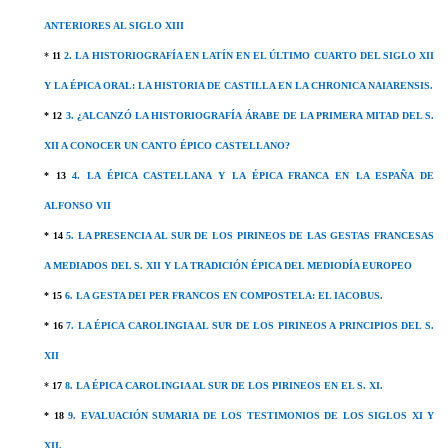
ANTERIORES AL SIGLO XIII
*
11
2. LA HISTORIOGRAFÍA EN LATÍN EN EL ÚLTIMO CUARTO DEL SIGLO XII
Y LA ÉPICA ORAL: LA HISTORIA DE CASTILLA EN LA CHRONICA NAIARENSIS.
*
12
3. ¿ALCANZÓ LA HISTORIOGRAFÍA ÁRABE DE LA PRIMERA MITAD DEL S.
XII A CONOCER UN CANTO ÉPICO CASTELLANO?
*
13
4. LA ÉPICA CASTELLANA Y LA ÉPICA FRANCA EN LA ESPAÑA DE
ALFONSO VII
* 14
5. LA PRESENCIA AL SUR DE LOS PIRINEOS DE LAS GESTAS FRANCESAS
A MEDIADOS DEL S. XII Y LA TRADICIÓN ÉPICA DEL MEDIODÍA EUROPEO
*
15
6. LA GESTA DEI PER FRANCOS EN COMPOSTELA: EL IACOBUS.
*
16
7. LA ÉPICA CAROLINGIA AL SUR DE LOS PIRINEOS A PRINCIPIOS DEL S.
XII
*
17
8. LA ÉPICA CAROLINGIA AL SUR DE LOS PIRINEOS EN EL S. XI.
*
18
9. EVALUACIÓN SUMARIA DE LOS TESTIMONIOS DE LOS SIGLOS XI Y
XII.