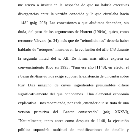
me atrevo a insistir en la sospecha de que no habría excesivas
divergencias entre la versión conocida y la que circulaba hacia
1148” (pág. 206). Las concesiones a que aludimos dependen, sin
duda, del peso de los argumentos de Horrent (1964
a
), quien, como
reconoce Vàrvaro (n. 34), más que de “refundiciones” debería haber
hablado de “retoques” menores en la evolución del
Mio Cid
durante
la segunda mitad del s. XII. De forma más nítida expresa su
convencimiento Rico en 1993: “Para ese año [1148], en efecto, el
Poema de Almería
nos exige suponer la existencia de un cantar sobre
Ruy Díaz ninguno de cuyos ingredientes presumibles difiere
significativamente del que conocemos... Una elemental economía
explicativa... nos recomienda, por ende, entender que se trata de una
versión primitiva del
Cantar
conservado” (pág. XXXVI),
“Naturalmente, tanto antes como después de 1148, la ejecución
pública supondría multitud de modificaciones de detalle y