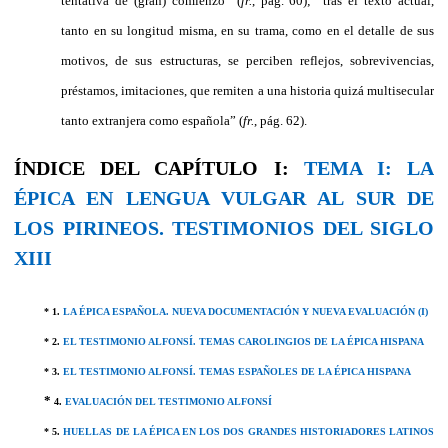
tentativa de (gran) comienzo” (
fr.
, pág. 60); “tras el texto actual,
tanto en su longitud misma, en su trama, como en el detalle de sus
motivos, de sus estructuras, se perciben reflejos, sobrevivencias,
préstamos, imitaciones, que remiten a una historia quizá multisecular
tanto extranjera como española” (
fr.
, pág. 62).
ÍNDICE DEL CAPÍTULO I:
TEMA I: LA
ÉPICA EN LENGUA VULGAR AL SUR DE
LOS PIRINEOS. TESTIMONIOS DEL SIGLO
XIII
* 1.
LA ÉPICA ESPAÑOLA. NUEVA DOCUMENTACIÓN Y NUEVA EVALUACIÓN (I)
* 2.
EL TESTIMONIO ALFONSÍ. TEMAS CAROLINGIOS DE LA ÉPICA HISPANA
* 3.
EL TESTIMONIO ALFONSÍ. TEMAS ESPAÑOLES DE LA ÉPICA HISPANA
*
4.
EVALUACIÓN DEL TESTIMONIO ALFONSÍ
* 5.
HUELLAS DE LA ÉPICA EN LOS DOS GRANDES HISTORIADORES LATINOS