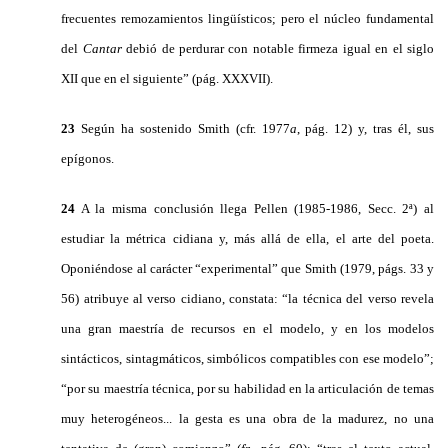
frecuentes remozamientos lingüísticos; pero el núcleo fundamental
del
Cantar
debió de perdurar con notable firmeza igual en el siglo
XII que en el siguiente” (pág. XXXVII).
23
Según ha sostenido Smith (cfr. 1977
a
, pág. 12) y, tras él, sus
epígonos.
24
A la misma conclusión llega Pellen (1985-1986, Secc. 2ª) al
estudiar la métrica cidiana y, más allá de ella, el arte del poeta.
Oponiéndose al carácter “experimental” que Smith (1979, págs. 33 y
56) atribuye al verso cidiano, constata: “la técnica del verso revela
una gran maestría de recursos en el modelo, y en los modelos
sintácticos, sintagmáticos, simbólicos compatibles con ese modelo”;
“por su maestría técnica, por su habilidad en la articulación de temas
muy heterogéneos... la gesta es una obra de la madurez, no una