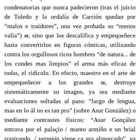
condenatorias que nunca padecieron (tras el juicio
de Toledo y la ordalía de Carrión quedan por
“malos e traidores”, una vez probada su “menos
valía”)
, sino que los descalifica y empequeñece
49
hasta convertirlos en figuras cómicas, utilizando
contra los orgullosos ricos hombres “de natura... de
los condes mas limpios” el arma más eficaz de
todas, el ridículo. En efecto, maestro en el arte de
empequeñecer a los grandes
, destruye
50
sistemáticamente su imagen, ya sea mediante
evaluaciones soltadas al paso: “largo de lengua,
mas en lo ál no es tan pro” (sobre Asur González) o
mediante contrastes físicos: “Asur Gonçález
entrava por el palaçio / manto armiño e un brial
rrastrando, / vermejo viene ca era almorçado”, ya