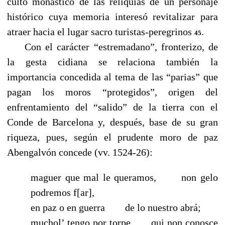
culto monástico de las reliquias de un personaje
histórico cuya memoria interesó revitalizar para
atraer hacia el lugar sacro turistas-peregrinos
.
45
-----
Con el carácter “estremadano”, fronterizo, de
la gesta cidiana se relaciona también la
importancia concedida al tema de las “parias” que
pagan los moros “protegidos”, origen del
enfrentamiento del “salido” de la tierra con el
Conde de Barcelona y, después, base de su gran
riqueza, pues, según el prudente moro de paz
Abengalvón concede (vv. 1524-26):
maguer que mal le queramos,
-----
non gelo
podremos f[ar],
en paz o en guerra
-----
de lo nuestro abrá;
muchol’ tengo por torpe
-----
qui non conosçe