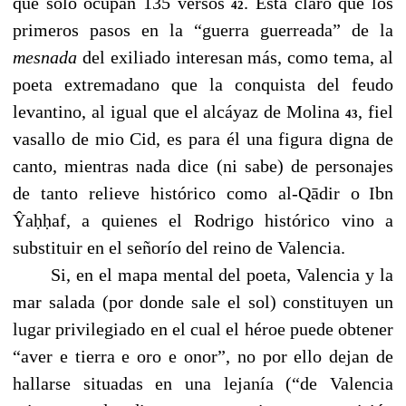
que sólo ocupan 135 versos
. Está claro que los
42
primeros pasos en la “guerra guerreada” de la
mesnada
del exiliado interesan más, como tema, al
poeta extremadano que la conquista del feudo
levantino, al igual que el alcáyaz de Molina
, fiel
43
vasallo de mio Cid, es para él una figura digna de
canto, mientras nada dice (ni sabe) de personajes
de tanto relieve histórico como al-Q
ā
dir o
Ibn
Ŷ
aḥḥaf, a quienes el Rodrigo histórico vino a
substituir en el señorío del reino de Valencia.
------
Si, en el mapa mental del poeta, Valencia y la
mar salada (por donde sale el sol) constituyen un
lugar privilegiado en el cual el héroe puede obtener
“aver e tierra e oro e onor”, no por ello dejan de
hallarse situadas en una lejanía (“de Valencia