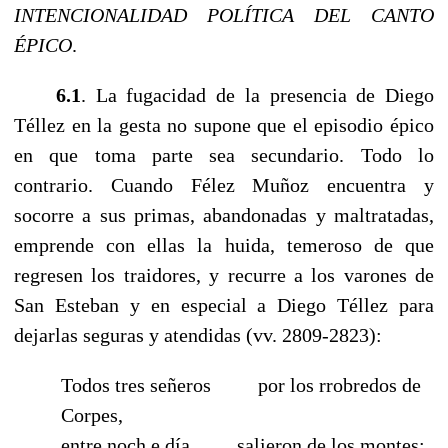
INTENCIONALIDAD POLÍTICA DEL CANTO
ÉPICO
.
------
6.1
. La fugacidad de la presencia de Diego
Téllez en la gesta no supone que el episodio épico
en que toma parte sea secundario. Todo lo
contrario. Cuando Félez Muñoz encuentra y
socorre a sus primas, abandonadas y maltratadas,
emprende con ellas la huida, temeroso de que
regresen los traidores, y recurre a los varones de
San Esteban y en especial a Diego Téllez para
dejarlas seguras y atendidas (vv. 2809-2823):
Todos tres señeros
------
por los rrobredos de
Corpes,
entre noch e día
------
salieron de los montes;