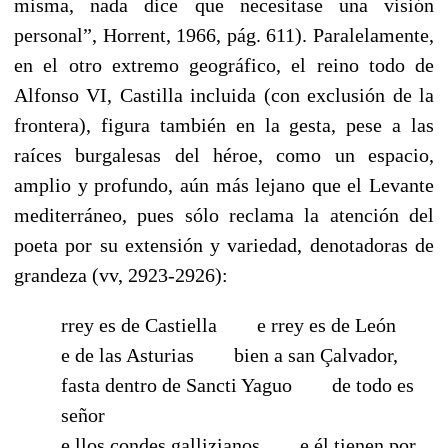
misma, nada dice que necesitase una visión
personal”, Horrent, 1966, pág. 611). Paralelamente,
en el otro extremo geográfico, el reino todo de
Alfonso VI, Castilla incluida (con exclusión de la
frontera), figura también en la gesta, pese a las
raíces burgalesas del héroe, como un espacio,
amplio y profundo, aún más lejano que el Levante
mediterráneo, pues sólo reclama la atención del
poeta por su extensión y variedad, denotadoras de
grandeza (vv, 2923-2926):
rrey es de Castiella
-----
e rrey es de León
e de las Asturias
-----
bien a san Çalvador,
fasta dentro de Sancti Yaguo
-----
de todo es
señor
e llos condes gallizianos
-----
e él tienen por