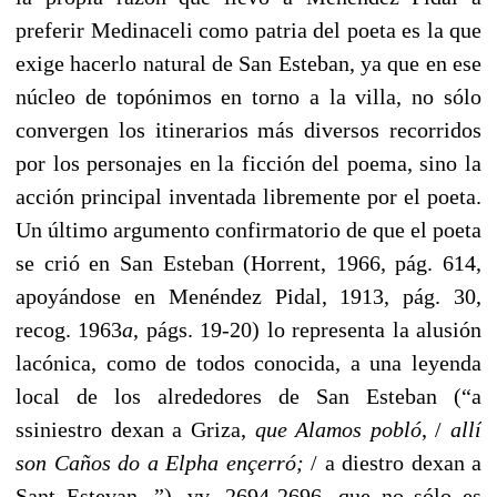
preferir Medinaceli como patria del poeta es la que
exige hacerlo natural de San Esteban, ya que en ese
núcleo de topónimos en torno a la villa, no sólo
convergen los itinerarios más diversos recorridos
por los personajes en la ficción del poema, sino la
acción principal inventada libremente por el poeta.
Un último argumento confirmatorio de que el poeta
se crió en San Esteban (Horrent, 1966, pág. 614,
apoyándose en Menéndez Pidal, 1913, pág. 30,
recog. 1963
a
, págs. 19-20) lo representa la alusión
lacónica, como de todos conocida, a una leyenda
local de los alrededores de San Esteban (“a
ssiniestro dexan a Griza,
que Alamos pobló
, /
allí
son
Caños do a Elpha ençerró;
/ a diestro dexan a
Sant Estevan...”), vv. 2694-2696, que no sólo es