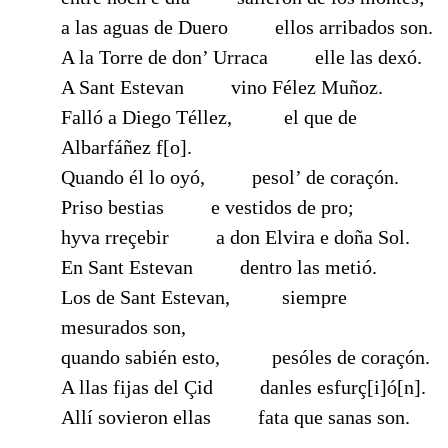
a las aguas de Duero
------
ellos arribados son.
A la Torre de don’ Urraca
------
elle las dexó.
A Sant Estevan
------
vino Félez Muñoz.
Falló a Diego Téllez,
------
el que de
Albarfáñez f[o].
Quando él lo oyó,
------
pesol’ de coraçón.
Priso bestias
------
e vestidos de pro;
hyva rreçebir
------
a don Elvira e doña Sol.
En Sant Estevan
------
dentro las metió.
Los de Sant Estevan,
------
siempre
mesurados son,
quando sabién esto,
------
pesóles de coraçón.
A llas fijas del Çid
------
danles esfurç[i]ó[n].
Allí sovieron ellas
------
fata que sanas son.