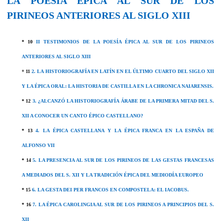
LA POESÍA ÉPICA AL SUR DE LOS
PIRINEOS ANTERIORES AL SIGLO XIII
* 10
II TESTIMONIOS DE LA POESÍA ÉPICA AL SUR DE LOS PIRINEOS
ANTERIORES AL SIGLO XIII
*
11
2. LA HISTORIOGRAFÍA EN LATÍN EN EL ÚLTIMO CUARTO DEL SIGLO XII
Y LA ÉPICA ORAL: LA HISTORIA DE CASTILLA EN LA CHRONICA NAIARENSIS.
*
12
3. ¿ALCANZÓ LA HISTORIOGRAFÍA ÁRABE DE LA PRIMERA MITAD DEL S.
XII A CONOCER UN CANTO ÉPICO CASTELLANO?
*
13
4. LA ÉPICA CASTELLANA Y LA ÉPICA FRANCA EN LA ESPAÑA DE
ALFONSO VII
* 14
5. LA PRESENCIA AL SUR DE LOS PIRINEOS DE LAS GESTAS FRANCESAS
A MEDIADOS DEL S. XII Y LA TRADICIÓN ÉPICA DEL MEDIODÍA EUROPEO
*
15
6. LA GESTA DEI PER FRANCOS EN COMPOSTELA: EL IACOBUS.
*
16
7. LA ÉPICA CAROLINGIA AL SUR DE LOS PIRINEOS A PRINCIPIOS DEL S.
XII