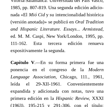
Vitoria/Salamanca: Universidad del País Vasco,
1985, pp. 807-819. Una segunda edición adicio­
nada «El
Mió Cid
y su intencionalidad histórica
(versión anota­da)» se publicó en
Oral Tradition
and Hispanic Literature.
Essays... Armistead,
ed. M. M. Caspi, New York/London, 1995, pp.
111-162. Esta tercera edición renueva
expositivamente la se­gunda.
Capítulo V
.—En su forma primera fue una
ponencia en el congreso de la
Modern
Language Association,
Chicago, 111., 1961,
leída el 29-XII-1961. Convenientemente
expandida y adicionada con notas, tuvo una
primera edición en la
Hispanic Review,
XXXI
(1963), 195-215 y 291-306, con el título: