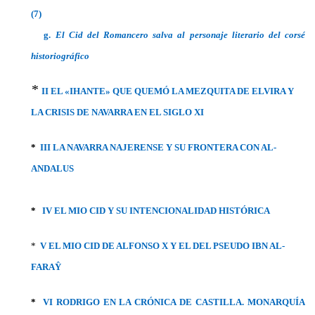
(7)
g.
El Cid del Romancero salva al personaje literario del corsé
historiográfico
*
II EL «IHANTE» QUE QUEMÓ LA MEZQUITA DE ELVIRA Y
LA CRISIS DE NAVARRA EN EL SIGLO XI
*
III LA NAVARRA NAJERENSE Y SU FRONTERA CON AL-
ANDALUS
*
IV EL MIO CID Y SU INTENCIONALIDAD HISTÓRICA
*
V EL MIO CID DE ALFONSO X Y EL DEL PSEUDO IBN AL-
FARAŶ
*
VI RODRIGO EN LA CRÓNICA DE CASTILLA. MONARQUÍA