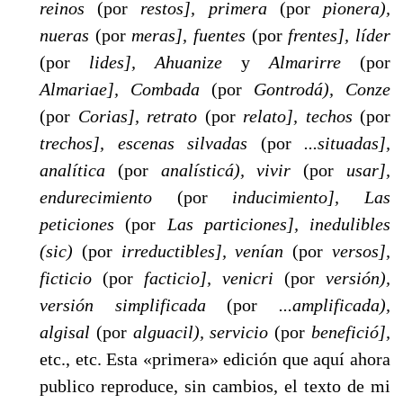
reinos
(por
restos], primera
(por
pione­ra),
nueras
(por
meras], fuentes
(por
frentes], líder
(por
lides], Ahuanize
y
Almarirre
(por
Almariae], Combada
(por
Gontrodá), Conze
(por
Corias], retrato
(por
relato], techos
(por
trechos], escenas silvadas
(por
...situadas],
analítica
(por
analísticá), vi­vir
(por
usar],
endurecimiento
(por
inducimiento], Las
peticiones
(por
Las particiones], inedulibles
(sic)
(por
irreductibles], venían
(por
versos],
ficticio
(por
facticio], venicri
(por
versión),
versión simplificada
(por
...amplificada),
algisal
(por
alguacil), servicio
(por
benefició],
etc., etc. Esta «primera» edición que aquí ahora
publico reproduce, sin cambios, el texto de mi