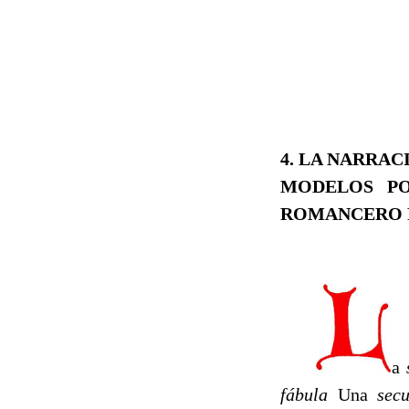
4. LA NARRAC
MODELOS PO
ROMANCERO P
a
fábula
Una
sec