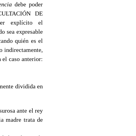
encia
debe poder
«OCULTACIÓN DE
 explícito el
do sea expresable
cando quién es el
 o indirectamente,
n el caso anterior:
mente dividida en
surosa ante el rey
ia madre trata de