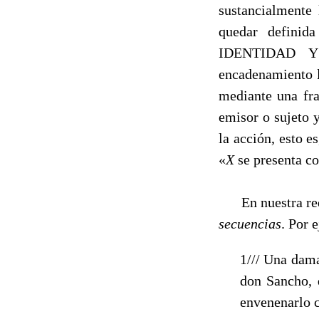
sustancialmente 
quedar defini
IDENTIDAD Y 
encadenamiento l
mediante una fra
emisor o sujeto y
la acción, esto e
«
X
se presenta 
En nuestra rees
secuencias
. Por 
1/// Una dama
don Sancho, 
envenenarlo 