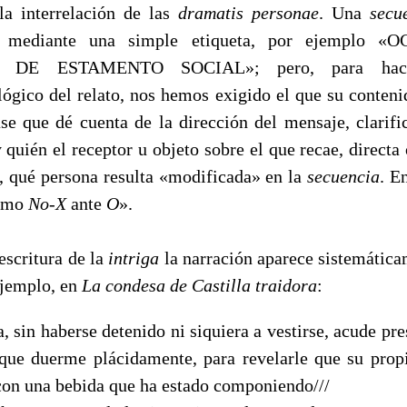
la interrelación de las
dramatis personae
. Una
secu
da mediante una simple etiqueta, por ejemplo 
DE ESΤΑΜEΝΤΟ SOCIAL»; pero, para hacer
ógico del relato, nos hemos exigido el que su conteni
se que dé cuenta de la dirección del mensaje, clarifi
 quién el receptor u objeto sobre el que recae, directa
s, qué persona resulta «modificada» en la
secuencia
. E
como
No-X
ante
O
».
critura de la
intriga
la narración aparece sistemática
ejemplo, en
La condesa de Castilla traidora
:
, sin haberse detenido ni siquiera a vestirse, acude pre
que duerme plácidamente, para revelarle que su prop
con una bebida que ha estado componiendo///