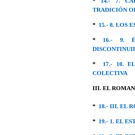
*
14.- 7. C
TRADICIÓN 
*
15.- 8. LO
*
16.- 9.
DISCONTINUI
*
17.- 10.
COLECTIVA
III. EL ROMA
*
18.- III. 
*
19.- 1. EL 