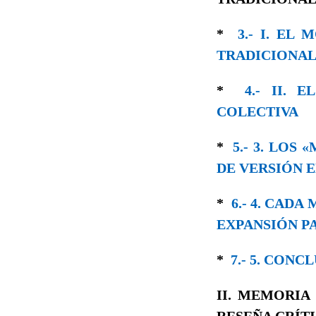
*
3.- I. EL
TRADICIONAL
*
4.- II. 
COLECTIVA
*
5.- 3. LOS
DE VERSIÓN 
*
6.- 4. CAD
EXPANSIÓN P
*
7.- 5. CONC
II. MEMORIA
RESEÑA CRÍTI