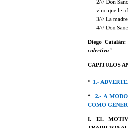
2/// Don Sanc
vino que le o
3/// La madre
4/// Dοn Sanc
Diego Catalán
colectiva"
CAPÍTULOS A
*
1.- ADVERT
*
2.- A MO
COMO GÉNER
I. EL MOTI
TRADICIONAL