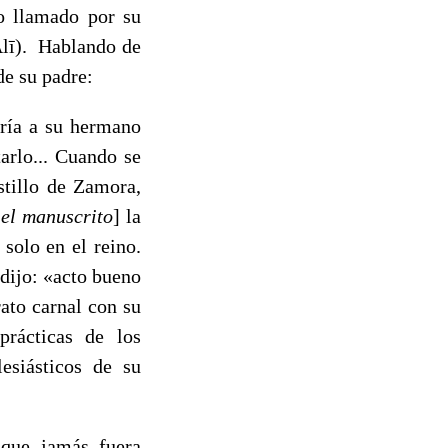
do llamado por su
Alī). Hablando de
de su padre:
ría a su hermano
rlo... Cuando se
stillo de Zamora,
 el manuscrito
] la
solo en el reino.
dijo: «acto bueno
ato carnal con su
prácticas de los
lesiásticos de su
que jamás fuera