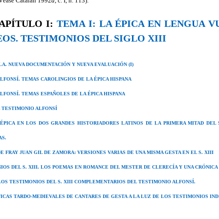
(Véase Catalán 1992
a
, c. I, n. 113).
APÍTULO I:
TEMA I: LA ÉPICA EN LENGUA V
EOS. TESTIMONIOS DEL SIGLO XIII
LA. NUEVA DOCUMENTACIÓN Y NUEVA EVALUACIÓN (I)
LFONSÍ. TEMAS CAROLINGIOS DE LA ÉPICA HISPANA
LFONSÍ. TEMAS ESPAÑOLES DE LA ÉPICA HISPANA
 TESTIMONIO ALFONSÍ
ÉPICA EN LOS DOS GRANDES HISTORIADORES LATINOS DE LA PRIMERA MITAD DEL S.
AS.
E FRAY JUAN GIL DE ZAMORA: VERSIONES VARIAS DE UNA MISMA GESTA EN EL S. XIII
OS DEL S. XIII. LOS POEMAS EN ROMANCE DEL MESTER DE CLERECÍA Y UNA CRÓNICA
OS TESTIMONIOS DEL S. XIII COMPLEMENTARIOS DEL TESTIMONIO ALFONSÍ.
ICAS TARDO-MEDIEVALES DE CANTARES DE GESTA A LA LUZ DE LOS TESTIMONIOS INDI