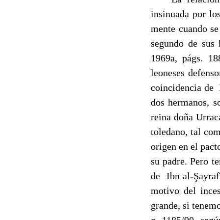
insinuada por los
mente cuando se 
segundo de sus
1969a, págs. 18
leoneses defenso
coincidencia de I
dos hermanos, so
reina doña Urrac
toledano, tal co
origen en el pact
su padre. Pero te
de Ibn al-Şayraf
motivo del inces
grande, si tenemo
c. 1185/90, segú