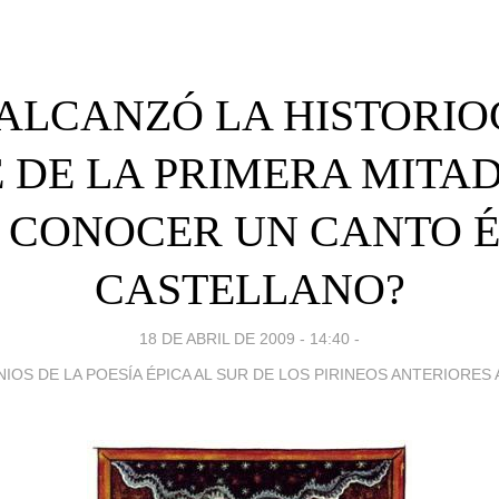
. ¿ALCANZÓ LA HISTORI
 DE LA PRIMERA MITAD 
A CONOCER UN CANTO 
CASTELLANO?
18 DE ABRIL DE 2009 - 14:40
-
NIOS DE LA POESÍA ÉPICA AL SUR DE LOS PIRINEOS ANTERIORES A