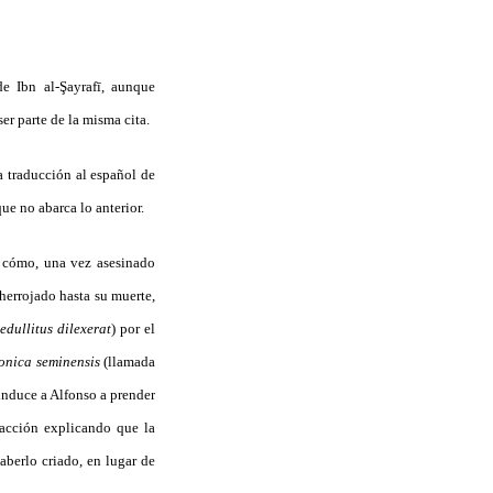
e Ibn al-Şayrafī, aunque
ser parte de la misma cita.
la traducción al español de
que no abarca lo anterior.
e cómo, una vez asesinado
herrojado hasta su muerte,
dullitus dilexerat
) por el
onica seminensis
(llamada
induce a Alfonso a prender
 acción explicando que la
aberlo criado, en lugar de