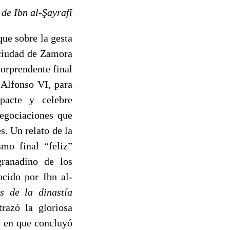
 de Ibn al-Şayrafī
que sobre la gesta
 ciudad de Zamora
orprendente final
 Alfonso VI, para
pacte y celebre
negociaciones que
. Un relato de la
mo final “feliz”
 granadino de los
cido por Ibn al-
s de la dinastía
trazó la gloriosa
o en que concluyó