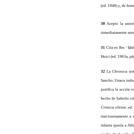
(ed. 1948) y, de for
30
Acepto la autori
inmediatamente ante
31
Cita en Ibn ͨ Iḏā
Huici (ed. 1963a, pág
32
La
Chronica se
Sancho, Urraca indu
justifica la acción 
hecho de haberlo cr
Crónica silense
, ed
traicioneramente a 
infanta quería a Al