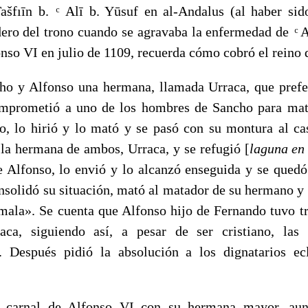
ašfıīn b. ͨ Alī b. Yūsuf en al-Andalus (al haber si
ero del trono cuando se agravaba la enfermedad de ͨ 
nso VI en julio de 1109, recuerda cómo cobró el reino 
ho y Alfonso una hermana, llamada Urraca, que prefe
mprometió a uno de los hombres de Sancho para mata
o, lo hirió y lo mató y se pasó con su montura al ca
la hermana de ambos, Urraca, y se refugió [
laguna en
 Alfonso, lo envió y lo alcanzó enseguida y se quedó 
solidó su situación, mató al matador de su hermano y 
ala». Se cuenta que Alfonso hijo de Fernando tuvo tr
ca, siguiendo así, a pesar de ser cristiano, las 
s. Después pidió la absolución a los dignatarios ec
n carnal de Alfonso VI con su hermana mayor, aun