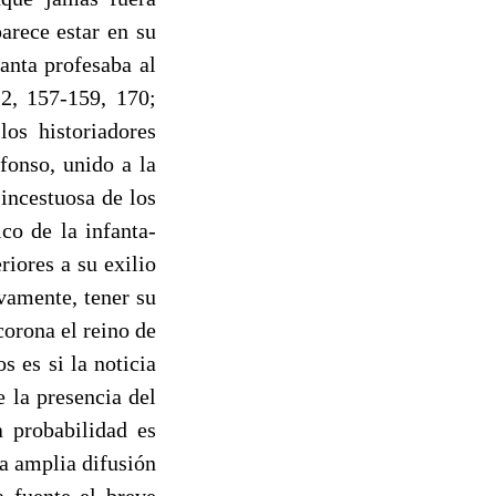
parece estar en su
anta profesaba al
2, 157-159, 170;
os historiadores
fonso, unido a la
 incestuosa de los
co de la infanta-
iores a su exilio
vamente, tener su
corona el reino de
s es si la noticia
 la presencia del
a probabilidad es
ya amplia difusión
a fuente el breve