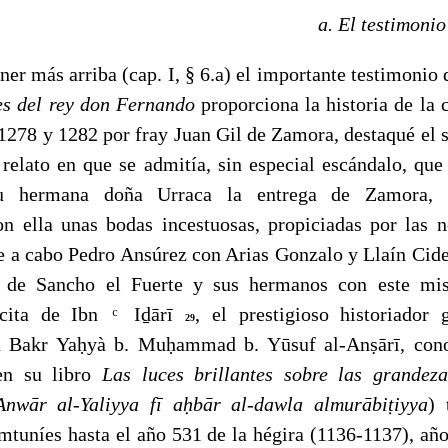
a. El testimonio
er más arriba (cap. I, § 6.a) el importante testimonio 
es del rey don Fernando
proporciona la historia de la
1278 y 1282 por fray Juan Gil de Zamora, destaqué el s
 relato en que se admitía, sin especial escándalo, que
u hermana doña Urraca la entrega de Zamora, 
 ella unas bodas incestuosas, propiciadas por las 
e a cabo Pedro Ansúrez con Arias Gonzalo y Llaín Cides
da de Sancho el Fuerte y sus hermanos con este mis
 cita de Ibn ͨ Iḏārī
, el prestigioso historiador
29
 Bakr Yaḥyà b. Muḥammad b. Yūsuf al-Anṣārī, cono
en su libro
Las luces brillantes sobre las grandeza
Anwār al-Yaliyya fī
aḥb
ā
r al-dawla almur
ā
biṭiyya
) 
lamtuníes hasta el año 531 de la hégira (1136-1137), añ