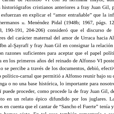
 historiógrafos cristianos anteriores a fray Juan Gil, 
esfuerzan en explicar el “amor entrañable” que la inf
 hermanos
. Menéndez Pidal (1948b; 1967, págs. 12
32
8, 190-191, 204-206) consideró que el discurso de l
res del carácter maternal del amor de Urraca hacia Al
bn al-Şayrafī y fray Juan Gil en consignar la relación
n razones suficientes para aceptar que el papel políti
a en los primeros años del reinado de Alfonso VI poster
mo se percibe a través de los documentos, debió, efecti
o político-carnal que permitió a Alfonso reunir bajo su 
nga o no una base histórica, lo importante para nosotro
ī puede proceder, como procede la de fray Juan Gil, de
to en un relato épico difundido por los juglares. L
s en cuenta que el cantar de “Sancho el Fuerte” tenía 
n hemos visto. En tal caso también remontaría a es