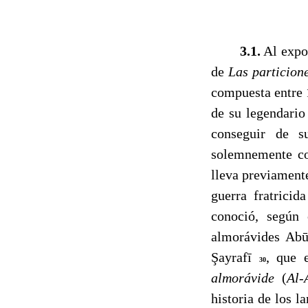
------
3.1.
Al expon
de
Las particion
compuesta entre 
de su legendario
conseguir de s
solemnemente con
lleva previament
guerra fratrici
conoció, según
almorávides Abū
Şayrafī
, que 
30
almorávide
(
Al-
historia de los 