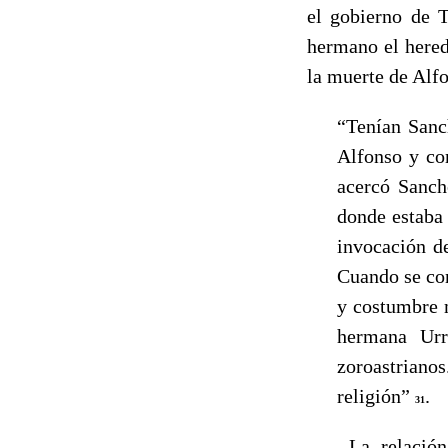
el gobierno de T
hermano el hered
la muerte de Alfo
“Tenían Sanc
Alfonso y co
acercó Sanch
donde estaba 
invocación de
Cuando se con
y costumbre m
hermana Urra
zoroastriano
religión”
.
31
------
La relació