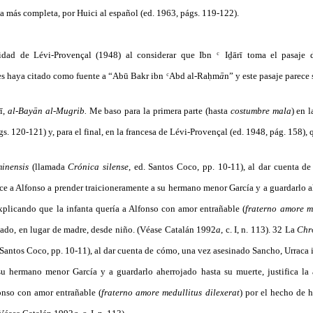
ma más completa, por Huici al español (ed. 1963, págs. 119-122).
dad de Lévi-Provençal (1948) al considerar que Ibn ͨ Iḏārī toma el pasaje d
s haya citado como fuente a “Abū Bakr ibn ͨ Abd al-Raḥm
ā
n” y este pasaje parece 
rī,
al-Bayān al-Mugrib.
Me baso para la primera parte (hasta
costumbre mala
) en 
s. 120-121) y, para el final, en la francesa de Lévi-Provençal (ed. 1948, pág. 158), 
minensis
(llamada
Crónica silense
, ed. Santos Coco, pp. 10-11), al dar cuenta d
ce a Alfonso a prender traicioneramente a su hermano menor García y a guardarlo a
explicando que la infanta quería a Alfonso con amor entrañable (
fraterno amore me
iado, en lugar de madre, desde niño. (Véase Catalán 1992
a
, c. I, n. 113). 32 La
Chr
. Santos Coco, pp. 10-11), al dar cuenta de cómo, una vez asesinado Sancho, Urraca 
su hermano menor García y a guardarlo aherrojado hasta su muerte, justifica la
fonso con amor entrañable (
fraterno amore medullitus dilexerat
) por el hecho de h