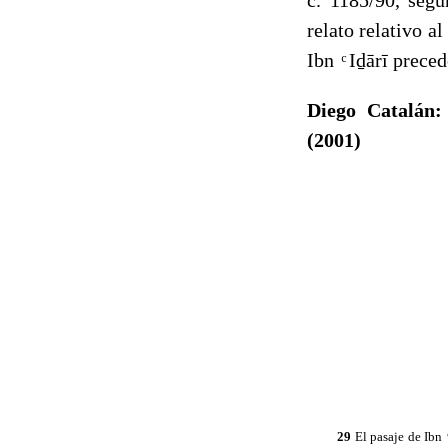
relato relativo a
Ibn ͨ Iḏārī prece
Diego Catalán:
(2001)
29
El pasaje de Ibn 