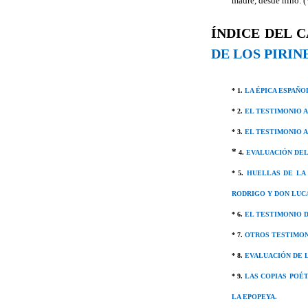
madre, desde niño. 
ÍNDICE DEL C
DE LOS PIRIN
* 1.
LA ÉPICA ESPAÑO
* 2.
EL TESTIMONIO A
* 3.
EL TESTIMONIO A
*
4.
EVALUACIÓN DEL
* 5.
HUELLAS DE LA 
RODRIGO Y DON LUC
* 6.
EL TESTIMONIO D
* 7.
OTROS TESTIMONI
* 8.
EVALUACIÓN DE L
* 9.
LAS COPIAS POÉT
LA EPOPEYA.