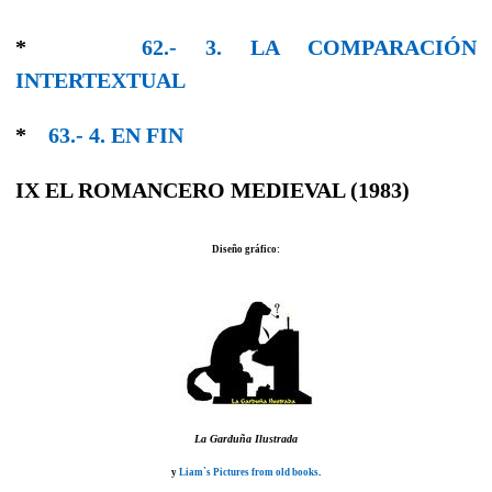
*
62.- 3. LA COMPARACIÓN
INTERTEXTUAL
*
63.- 4. EΝ FΙΝ
IX EL ROMANCERO MEDIEVAL (1983)
Diseño gráfico:
La Garduña Ilustrada
y
Liam`s Pictures from old books
.