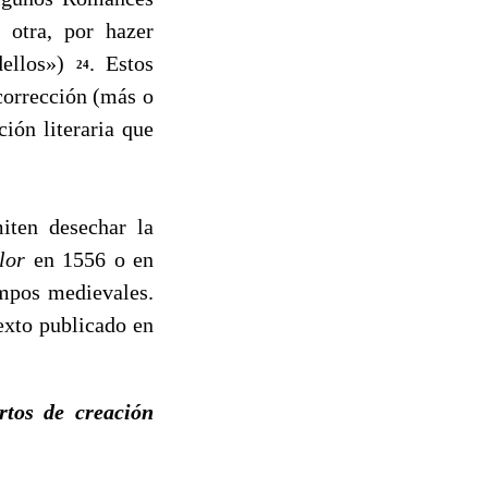
 otra, por hazer
dellos»)
. Estos
24
corrección (más o
ión literaria que
ten desechar la
lor
en 1556 o en
mpos medievales.
exto publicado en
rtos de creación