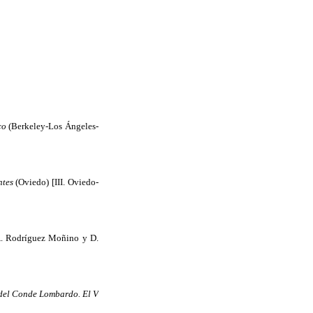
ico
(Berkeley-Los Ángeles-
ntes
(Oviedo) [III. Oviedo-
 A. Rodríguez Moñino y D.
II del Conde Lombardo. El V