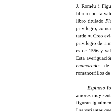
J. Roméu i Figu
librero-poeta va
libro titulado
Fl
privilegio, coinc
tarde
. Creo ev
20
privilegio de Tim
es de 1556 y val
Esta averiguació
enamorados
de 
romancerillos de
Espinelo
fo
amores muy sent
figuran igualmen
Las variantes qu