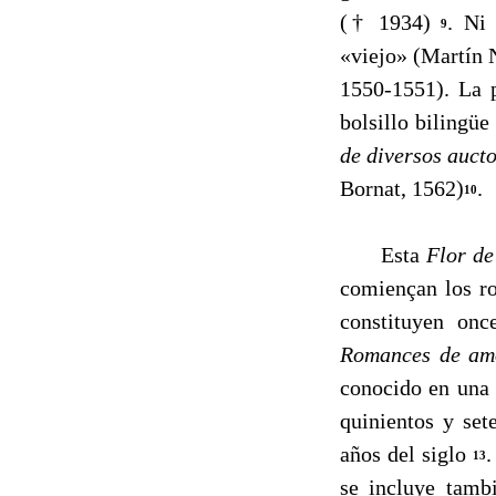
(† 1934)
. Ni
9
«viejo» (Martín 
1550-1551). La
bolsillo bilingüe
de diversos auct
Bornat, 1562)
.
10
Esta
Flor d
comiençan los ro
constituyen on
Romances de amo
conocido en una 
quinientos y set
años del siglo
.
13
se incluye tamb