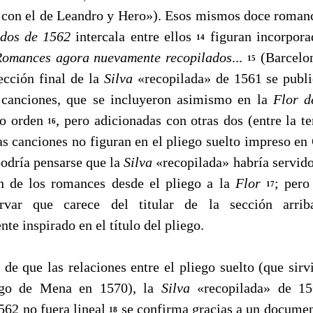
on el de Leandro y Hero»). Esos mismos doce romance
dos de 1562
intercala entre ellos
figuran incorpora
14
 Romances agora nuevamente recopilados
...
(Barcelon
15
ección final de la
Silva
«recopilada» de 1561 se publi
o canciones, que se incluyeron asimismo en la
Flor d
o orden
, pero adicionadas con otras dos (entre la te
16
tas canciones no figuran en el pliego suelto impreso e
podría pensarse que la
Silva
«recopilada» habría servido
ón de los romances desde el pliego a la
Flor
; pero
17
rvar que carece del titular de la sección arriba
te inspirado en el título del pliego.
ue las relaciones entre el pliego suelto (que sirvi
go de Mena en 1570), la
Silva
«recopilada» de 1
562 no fuera lineal
se confirma gracias a un docume
18