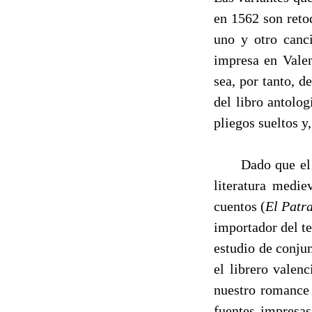
en 1562 son ret
uno y otro canci
impresa en Vale
sea, por tanto, 
del libro antolo
pliegos sueltos 
Dado que el 
literatura medie
cuentos (
El Patr
importador del t
estudio de conju
el librero vale
nuestro romance 
fuentes impresa