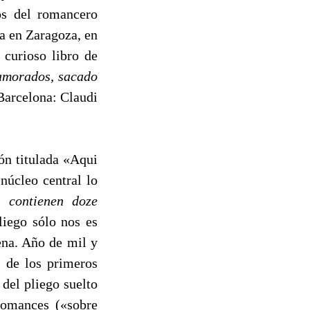
gos del romancero
a en Zaragoza, en
curioso libro de
amorados, sacado
arcelona: Claudi
ón titulada «Aqui
núcleo central lo
 contienen doze
liego sólo nos es
ena. Año de mil y
, de los primeros
del pliego suelto
romances («sobre