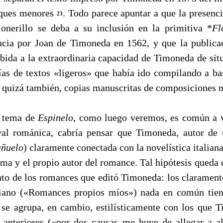
oques menores
. Todo parece apuntar a que la presenc
23
onerillo se deba a su inclusión en la primitiva *
Fl
ncia por Joan de Timoneda en 1562, y que la publica
debida a la extraordinaria capacidad de Timoneda de sit
gías de textos «ligeros» que había ido compilando a ba
y, quizá también, copias manuscritas de composiciones 
tema de
Espinelo
, como luego veremos, es común a v
val románica, cabría pensar que Timoneda, autor de
añuelo
) claramente conectada con la novelística italiana 
ema y el propio autor del romance. Tal hipótesis queda 
nto de los romances que editó Timoneda: los claramen
nciano («Romances propios míos») nada en común ti
se agrupa, en cambio, estilísticamente con los que
s anteriores («por dos causas me huve de allegar a 