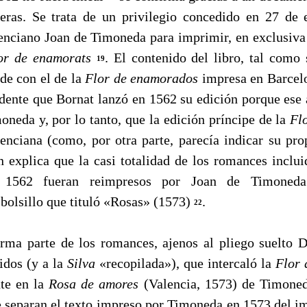
eras. Se trata de un privilegio concedido en 27 de 
lenciano Joan de Timoneda para imprimir, en exclusiva 
or de enamorats
. El contenido del libro, tal como 
19
ide con el de la
Flor de enamorados
impresa en Barcelo
idente que Bornat lanzó en 1562 su edición porque ese 
oneda y, por lo tanto, que la edición príncipe de la
Fl
enciana (como, por otra parte, parecía indicar su pr
n explica que la casi totalidad de los romances inclu
1562 fueran reimpresos por Joan de Timoneda
 bolsillo que tituló «Rosas» (1573)
.
22
rma parte de los romances, ajenos al pliego suelto 
idos (y a la
Silva
«recopilada»), que intercaló la
Flor
te en la
Rosa de amores
(Valencia, 1573) de Timoneda
e separan el texto impreso por Timoneda en 1573 del i