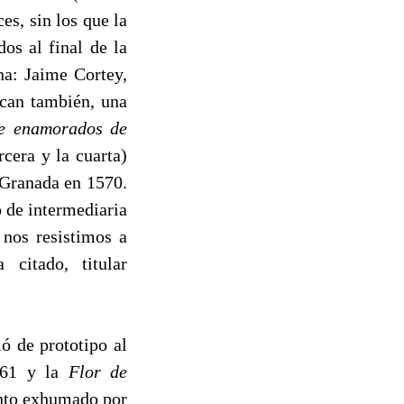
s, sin los que la
dos al final de la
a: Jaime Cortey,
can también, una
e enamorados de
rcera y la cuarta)
n Granada en 1570.
 de intermediaria
 nos resistimos a
 citado, titular
ó de prototipo al
561 y la
Flor de
nto exhumado por