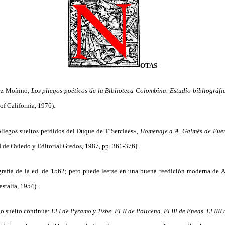
OTAS
ez Moñino,
Los pliegos poéticos de la Biblioteca Colombina. Estudio bibliográf
of California, 1976).
liegos sueltos perdidos del Duque de T’Serclaes»,
Homenaje a A. Galmés de Fue
 de Oviedo y Editorial Gredos, 1987, pp. 361-376].
grafía de la ed. de 1562; pero puede leerse en una buena reedición moderna de
stalia, 1954).
go suelto continúa:
El I de Pyramo y Tisbe. El II de Policena. El IIl de Eneas. El II