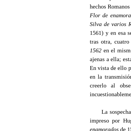
hechos Romanos c
Flor de enamora
Silva de varios
1561) y en esa s
tras otra, cuatr
1562
en el mism
ajenas a ella; es
En vista de ello 
en la transmisi
creerlo al obse
incuestionablemen
La sospecha de q
impreso por Hu
enamorados
de 1