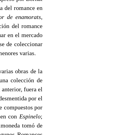
ia del romance en
or de enamorats
,
ción del romance
uar en el mercado
se de coleccionar
menores varias.
arias obras de la
 una colección de
anterior, fuera el
desmentida por el
te compuestos por
enen con
Espinelo
;
 Timoneda tomó de
algunos Romances