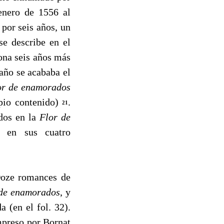
enero de 1556 al
por seis años, un
se describe en el
na seis años más
año se acababa el
or de enamorados
opio contenido)
.
21
idos en la
Flor de
 en sus cuatro
Doze romances de
 de enamorados
, y
 (en el fol. 32).
mpreso por Bornat