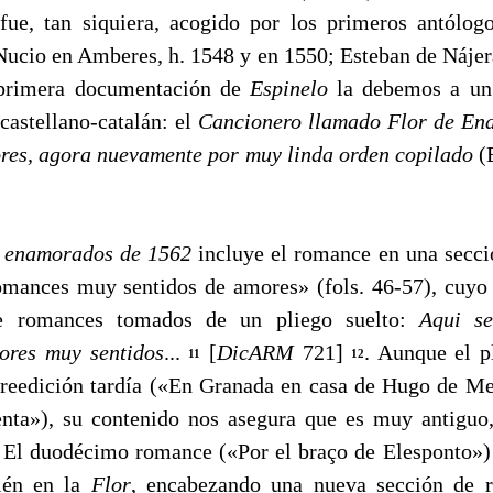
 fue, tan siquiera, acogido por los primeros antólo
Nucio en Amberes, h. 1548 y en 1550; Esteban de Nájer
 primera documentación de
Espinelo
la debemos a un 
 castellano-catalán: el
Cancionero llamado Flor de En
ores, agora nuevamente por muy linda orden copilado
(B
e enamorados de 1562
incluye el romance en una secci
mances muy sentidos de amores» (fols. 46-57), cuyo 
ce romances tomados de un pliego suelto:
Aqui se
res muy sentidos
...
[
DicARM
721]
. Aunque el p
11
12
reedición tardía («En Granada en casa de Hugo de M
enta»), su contenido nos asegura que es muy antiguo
 El duodécimo romance («Por el braço de Elesponto») 
ién en la
Flor
, encabezando una nueva sección de 