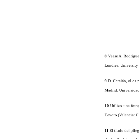
8
Véase A. Rodrígu
Londres: University 
9
D. Catalán, «Los p
Madrid: Universidad
10
Utilizo una foto
Devoto (Valencia: Ca
11
El título del plie