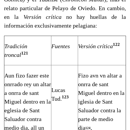
relato particular de Pelayo de Oviedo. En cambio,
en la
Versión crítica
no hay huellas de la
información exclusi­vamente pelagiana:
122
Tradici
ó
n
Fuentes
Versi
ó
n cr
í
tica
121
troncal
Aun fizo fazer este
Fizo avn vn altar a
onrrado rey un altar
onrra de sant
Lucas
a onrra de sant
Miguel dentro en la
123
Tud.
Miguel dentro en la
iglesia de Sant
eglesia de Sant
Saluador contra la
Saluador contra
parte de medio
medio dia, all un
dia
,
124