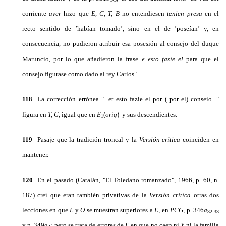
corriente
aver
hizo que
E, C, T, B
no entendiesen
tenien presa
en el
recto sentido de ’habían tomado’, sino en el de ’poseían’ y, en
consecuencia, no pudieron atribuir esa posesión al consejo del duque
Maruncio, por lo que añadie­ron la frase
e
esto fazie el
para que el
consejo figurase como dado al rey Carlos".
1
18
La corrección errónea "...et esto fazie el por ( por el) conseio..."
figura en
T, G,
igual que en
E
(
orig
)
y sus descendientes.
1
119
Pasaje que la tradición troncal y la
Versión crítica
coinciden en
mantener.
120
En el pasado (Catalán, "El Toledano romanzado", 1966, p. 60, n.
187) creí que eran también priva­tivas de la
Versión crítica
otras dos
lecciones en que
L
y
O
se muestran superiores a
E,
en
PCG,
p. 346
a
32-
33
y p. 349
a
; pero se trata de errores de
E
en que no caen ni
Y
ni la familia