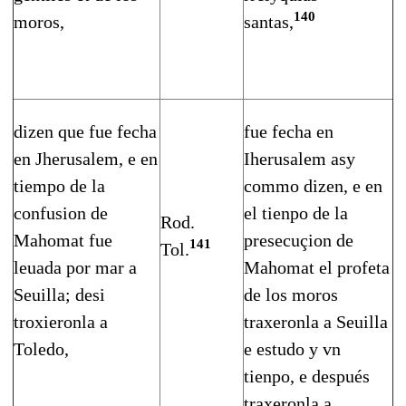
140
moros,
santas,
dizen que fue fecha
fue fecha en
en Jherusalem, e en
Iherusalem asy
tiempo de la
com­mo dizen, e en
confusion de
el tienpo de la
Rod.
Mahomat fue
presecuçion de
141
Tol.
leuada por mar a
Mahomat el profeta
Seuilla; desi
de los moros
troxieronla a
traxeronla a Seuilla
Toledo,
e estudo y vn
tienpo, e después
traxe­ronla a