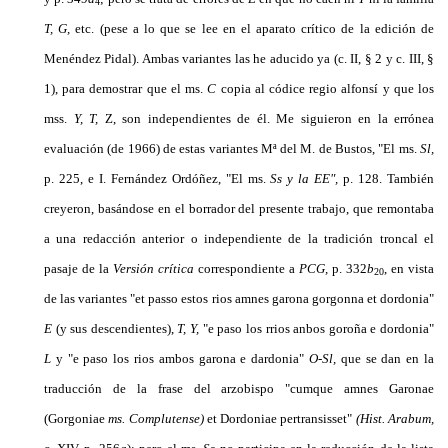
4
T, G,
etc. (pese a lo que se lee en el aparato crítico de la edición de
Menéndez Pidal). Ambas variantes las he aducido ya (c. II, § 2 y c. III, §
1), para demostrar que el ms.
C
copia al códice regio alfonsí y que los
mss.
Y,
T,
Z, son indepen­dientes de él. Me siguieron en la errónea
evaluación (de 1966) de estas variantes Mª del M. de Bustos, "El ms.
Sl,
p. 225, e I. Fernández Ordóñez, "El ms.
Ss y la EE",
p. 128. También
creyeron, basándose en el borrador del presente trabajo, que remontaba
a una redacción anterior o independiente de la tradición tron­cal el
pasaje de la
Versión crítica
correspondiente a
PCG,
p. 332
b
, en vista
20
de las variantes "et passo es­tos rios amnes garona gorgonna et dordonia"
E
(y sus descendientes),
T, Y,
"e paso los rrios anbos goroña e dordonia"
L
y "e paso los rios ambos garona e dardonia"
O-Sl,
que se dan en la
traducción de la frase del arzobispo "cumque amnes Garonae
(Gorgoniae
ms. Complutense)
et Dordoniae pertransisset"
(Hist.
Arabum,