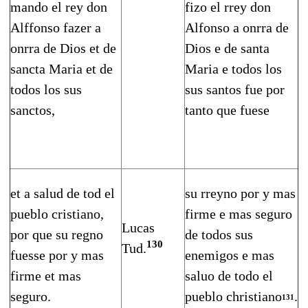
mando el rey don
fizo el rrey don
Alffonso fazer a
Alfonso a onrra de
onrra de Dios et de
Dios e de santa
sancta Maria et de
Maria e todos los
todos los sus
sus santos fue por
sanctos,
tanto que fuese
et a salud de tod el
su rreyno por y mas
pueblo cristiano,
firme e mas seguro
Lucas
por que su regno
de todos sus
130
Tud.
fuesse por y mas
enemigos e mas
firme et mas
saluo de todo el
seguro.
pueblo christiano
.
131