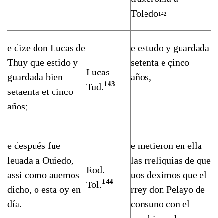
Toledo
142
e dize don Lucas de
e estudo y guardada
Thuy que estido y
setenta e çinco
Lucas
guardada bien
años,
143
Tud.
setaenta et cin­co
años;
e después fue
e metieron en ella
leuada a Ouiedo,
las rreliquias de que
Rod.
assi como auemos
uos deximos que el
144
Tol.
dicho, o esta oy en
rrey don Pelayo de
día.
consuno con el