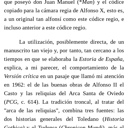
que poseyó don Juan Manuel (*
Man
)
y el códice
copiado para la cámara regia de Alfonso X, esto es,
a un original tan alfonsí como este códice regio, e
incluso anterior a este códice regio.
La utilización, posiblemente directa, de un
manuscrito tan viejo y, por tanto, tan cercano a los
tiempos en que se elaboraba la
Estoria de España,
explica, a mi pa­recer, el comportamiento de la
Versión crítica
en un pasaje que llamó mi atención
en 1962: el de las buenas obras de Alfonso II el
Casto y las reliquias del Arca San­ta de Oviedo
(
PCG,
c. 614). La tradición troncal, al tratar del
"arca de las reli­quias", combina tres fuentes: las
dos historias generales del Toledano (
Historia
Gothica)
y el Tudense (
Chronicon Mundi
),
más el