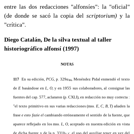
entre las dos redacciones "alfonsíes": la "oficial"
(de donde se sacó la copia del
scriptorium)
y la
"crítica".
Diego Catalán, De la silva textual al taller
historiográfico alfonsí (1997)
NOTAS
117
En su edición,
PCG,
p. 329
a
, Menéndez Pidal enmendó el texto
44
de
E
basándose en
L, O,
y en 1955 sus colaboradores, al consignar las
fuentes del cap. 577, aclararon (p. CXLI), en redacción no muy correcta :
"el texto primitivo en sus varias redacciones (mss.
E, C, B, T)
añaden la
frase
e
esto fazie el
cam­biando erróneamente el sentido de la fuente, que
aparece reflejado en los mss.
L, O,
aceptado en nuestra edición en vista
de dicha fuente y de la p. 331
b
; el uso del auxiliar
tener
en vez del
1-3