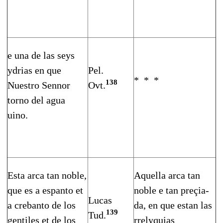
e una de las seys
ydrias en que
Pel.
* * *
138
Nuestro Sennor
Ovt.
torno del agua
uino.
Esta arca tan noble,
Aquella arca tan
que es a es­panto et
noble e tan preçia­
Lucas
a crebanto de los
da, en que estan las
139
Tud.
gentiles et de los
rrelyquias