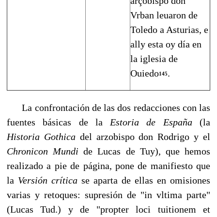
arçobispo don
Vrban leuaron de
Toledo a Asturias, e
ally esta oy día en
la iglesia de
Ouiedo
.
145
La confrontación de las dos redacciones con las
fuentes básicas de la
Estoria de Es­pa
ñ
a
(la
Historia Gothica
del arzobispo don Rodrigo y el
Chronicon Mundi
de Lucas de Tuy), que hemos
realizado a pie de página, pone de manifiesto que
la
Versi
ó
n cr
í
tica
se aparta de ellas en omisiones
varias y retoques: supresión de "in vltima parte"
(Lu­cas Tud.) y de "propter loci tuitionem et