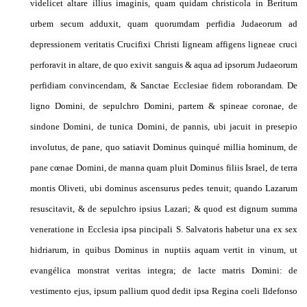
videlicet altare illius imaginis, quam quidam christicola in Beritum
urbem secum adduxit, quam quorumdam perfidia Judaeorum ad
depressionem veritatis Crucifixi Christi Iigneam affigens ligneae cruci
perforavit in altare, de quo exivit sanguis & aqua ad ipsorum Judaeorum
perfidiam convincendam, & Sanctae Ecclesiae fidem roborandam. De
ligno Domini, de sepulchro Domini, partem & spineae coronae, de
sindone Domini, de tunica Domini, de pannis, ubi jacuit in presepio
involutus, de pane, quo satiavit Dominus quinqué millia hominum, de
pane cœnae Domini, de manna quam pluit Dominus filiis Israel, de terra
montis Oliveti, ubi dominus ascensurus pedes tenuit; quando Lazarum
resuscitavit, & de sepulchro ipsius Lazari; & quod est dignum summa
veneratione in Ecclesia ipsa pincipali S. Salvatoris habetur una ex sex
hidriarum, in quibus Dominus in nuptiis aquam vertit in vinum, ut
evangélica monstrat veritas integra; de lacte matris Domini: de
vestimento ejus, ipsum pallium quod dedit ipsa Regina coeli Ildefonso