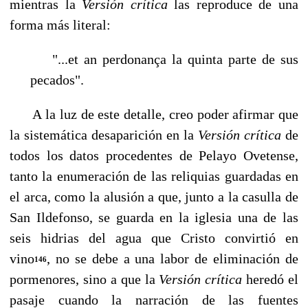
mientras la
Versi
ó
n cr
í
tica
las reproduce de una
forma más literal:
"...et an perdonança la quinta parte de sus
pecados".
A la luz de este detalle, creo poder afirmar que
la sistemática desaparición en la
Ver­si
ó
n cr
í
tica
de
todos los datos procedentes de Pelayo Ovetense,
tanto la enumeración de las reliquias guardadas en
el arca, como la alusión a que, junto a la casulla de
San Ildefonso, se guarda en la iglesia una de las
seis hidrias del agua que Cristo convirtió en
vino
, no se debe a una labor de eliminación de
146
pormenores, sino a que la
Versión crítica
heredó el
pasaje cuando la narración de las fuentes