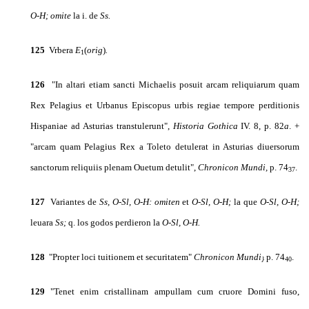
O-H; omite
la i. de
Ss.
125
Vrbera
E
(
orig
)
.
1
126
"In altari etiam sancti Michaelis posuit arcam reliquiarum quam
Rex Pelagius et Urbanus Episcopus urbis regiae tempore perditionis
Hispaniae ad Asturias transtulerunt",
Historia Gothica
IV. 8, p. 82
a
. +
"arcam quam Pelagius Rex a Toleto detulerat in Asturias diuersorum
sanctorum reliquiis plenam Ouetum detulit",
Chronicon Mundi,
p. 74
.
37
127
Variantes de
Ss, O-Sl, O-H: omiten
et
O-Sl, O-H;
la que
O-Sl, O-H;
leuara
Ss;
q. los godos perdie­ron la
O-Sl, O-H.
128
"Propter loci tuitionem et
securitatem"
Chronicon Mundi
p. 74
.
}
40
129
"Tenet enim cristallinam ampullam cum cruore Domini fuso,