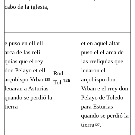
cabo de la iglesia,
e puso en ell ell
et en aquel altar
arca de las reli­
puso el el arca de
quias que el rey
las rreliquias que
don Pelayo et ell
leuaron el
Rod.
arçobispo Vrban
arçobispo don
125
126
Tol.
leuaran a Astu­rias
Vrban e el rrey don
quando se perdió la
Pelayo de Toledo
tierra
para Esturias
quando se perdió la
tierra
.
127