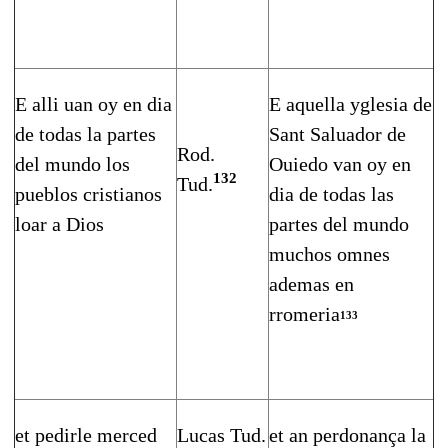
E alli uan oy en dia
E aquella yglesia de
de todas la partes
Sant Saluador de
Rod.
del mundo los
Ouiedo van oy en
132
Tud.
pueblos cristianos
dia de todas las
loar a Dios
partes del mundo
muchos omnes
ademas en
rromeria
133
et pedirle merced
Lucas Tud.
et an perdonança la