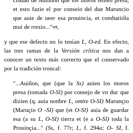
et esto fazie el por conseio del due Maruncio
que auie de ueer esa prouincia, et combatióla
mui de rrezio..."
,
118
y que ese defecto no lo tenían
L
,
O-ed.
En efecto,
las tres ramas de la
Versión crítica
nos dan a
conocer un texto más correcto que el conservado
por la tradición troncal:
"...Auiñon, que (que la
Ss)
auien los moros
presa (tomada
O-Sl)
por consejo de vn duc que
dizien (q. auia nonbre
L, omite O-SI)
Marunçio
(Maruçio
O -SI)
que (et
O-SI)
auia de guardar
esa (a su
L, O-SI)
tierra et (e a
O-SI)
to­da la
Prouinçia..."
(Ss,
f. 77r;
L,
f. 294
a; O- SI,
f.