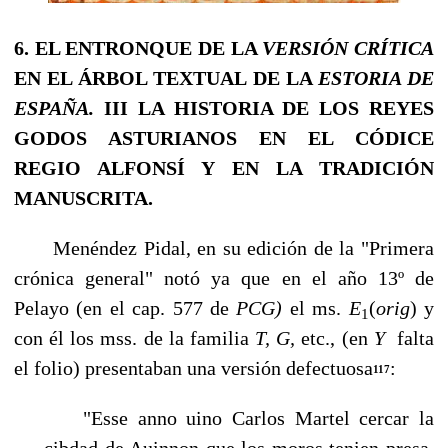
6.
EL ENTRONQUE DE LA
VERSIÓN CRÍTICA
EN EL ÁRBOL TEXTUAL DE LA
ESTORIA DE
ESPAÑA.
III
LA HISTORIA DE LOS REYES
GODOS ASTURIANOS
EN EL CÓDICE
REGIO ALFONSÍ Y EN LA
TRADICIÓN
MANUSCRITA.
Menéndez Pidal, en su edición de la "Primera
crónica general" notó ya que en el año 13º de
Pelayo (en el cap. 577 de
PCG)
el ms.
E
(
orig
) y
1
con él los mss. de la familia
T, G,
etc., (en
Y
falta
el folio) presentaban una versión defectuosa
:
117
"Esse anno uino Carlos Martel cercar la
cibdad de Auinnon que los moros tenien presa,