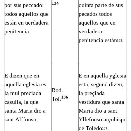
134
por sus peccado:
quinta parte de sus
todos aquellos que
pecados todos
están en uerdadera
aquellos que en
penitencia.
verdadera
penitencia están
.
135
E dizen que en
E en aquella yglesia
aquella eglesia es
esta, segund dizen,
Rod.
la mui preciada
la preçiada
136
Tol.
casulla, la que
vestidura que santa
santa Maria dio a
Maria dio a sant
sant Alffonso,
Yllefonso arçobispo
de Toledo
.
137