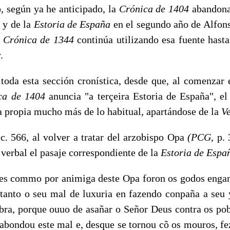
según ya he anticipado, la
Crónica de
1404
abandona
a
y de la
Estoria de España
en el segundo año de Alfons
a Crónica de
1344
continúa utilizando esa fuente hasta
.
 esta sección cronística, desde que, al comenzar e
ca de
1404
anuncia "a terçeira Estoria de España", el
a propia mucho más de lo habitual, apartándose de la
Ve
,
c. 566, al volver a tratar del arzobispo Opa
(PCG,
p.
d verbal el pasaje correspondiente de la
Estoria de Espa
s commo por animiga deste Opa foron os godos engana
 tanto o seu mal de luxuria en fazendo conpaña a seu
bra, porque ouuo de asañar o Señor Deus contra os po
 abondou este mal e, desque se tornou cõ os mouros, fe