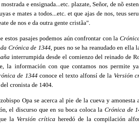
 mostrada e ensignada...etc. plazate, Señor, de nõ esten
yas e mates a todos...etc. et que ajas de nos, teus seruo
ate de nos e da outra gente cristãa".
stos pasajes podemos aún confrontar con la
Crónic
 da Crónica de
1344,
pues no se ha reanudado en ella la
paña
interrumpida desde el comienzo del reinado de Ro
nte, la información con que contamos nos permite ya
rónica de
1344
conoce el texto alfonsí de la
Versión c
del cronista de 1404.
ispo Opa se acerca al pie de la cueva y amonesta a
ión, el discurso que en su boca coloca la
Crónica de
1
que la
Versión crítica
heredó de la compilación alfo