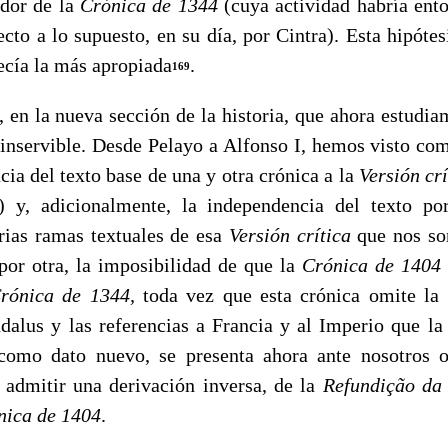
idor de la
Crónica de
1344
(cuya actividad habría ent
cto a lo supuesto, en su día, por Cintra). Esta hipótesi
ecía la más apropiada
.
169
la nueva sección de la historia, que ahora estudiam
r inservible. Desde Pelayo a Alfonso I, hemos visto co
ncia del texto base de una y otra crónica a la
Versión cr
) y, adicionalmente, la independencia del texto por
arias ramas textuales de esa
Versión crítica
que nos so
 por otra, la imposibilidad de que la
Crónica de
1404
Crónica de
1344,
toda vez que esta crónica omite la m
ndalus y las referencias a Francia y al Imperio que l
como dato nuevo, se presenta ahora ante nosotros o
 admitir una derivación inversa, de la
Refundiç
ã
o da
nica de
1404
.