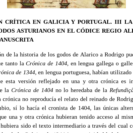
N CRÍTICA EN GALICIA Y PORTUGAL.
III
LA
ODOS ASTURIANOS
EN EL CÓDICE REGIO AL
ANUSCRITA
de la historia de los godos de Alarico a Rodrigo p
ue tanto la
Crónica de
1404,
en lengua gallega o gall
rónica de
1344,
en lengua portuguesa, habían utilizado
e esta versión reflejado en una y otra crónica es 
e la
Crónica de
1404
no lo heredaba de la
Refundiç
a crónica no reproducía el relato del reinado de Rodri
bio, sí lo hacía el cronista de 1404, las únicas alter
que una y otra crónica hubieran tenido acceso al mis
4
hubiera sido el texto intermediario a través del cual 