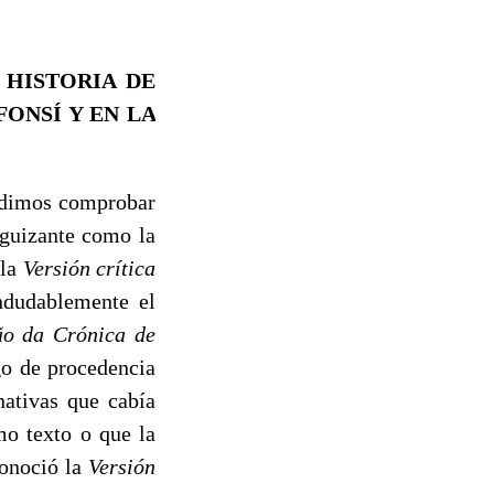
 HISTORIA DE
FONSÍ Y EN LA
udimos comprobar
eguizante como la
 la
Versión crítica
indudablemente el
ã
o da Crónica de
go de proceden­cia
nativas que ca­bía
mo texto o que la
conoció la
Ver­sión