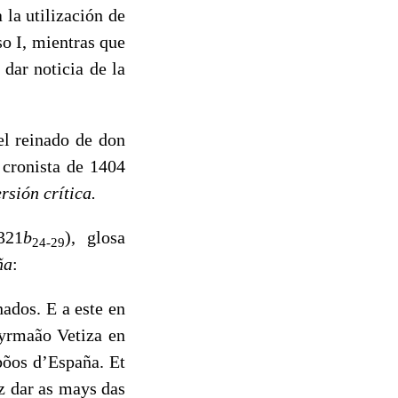
 la utilización de
o I, mientras que
 dar noticia de la
l reinado de don
 cronista de 1404
rsión crítica.
 321
b
), glosa
24-29
ña
:
dos. E a este en
 yrmaão Vetiza en
bõos d’España. Et
z dar as mays das