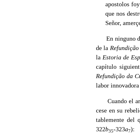
apostolos foy
que nos destru
Señor, amerçe
En ninguno de e
de la
Refundiç
ã
o
la
Estoria de Es
capítulo siguie
Refundiç
ã
o da C
labor innovadora 
Cuando el arzob
cese en su rebel
tablemente del 
322
b
-323
a
):
35
7