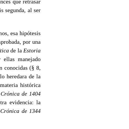
onces que retrasar
s se­gunda, al ser
os, esa hipótesis
mprobada, por una
ítica
de la
Estoria
 ellas mane­jado
n conocidas (§ 8,
lo heredara de la
ateria his­tórica
a
Crónica de
1404
tra evidencia: la
 Crónica de
1344