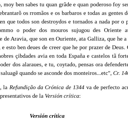
moy ben sabes tu quan grãde e quan poderoso foy sen
brantarõ os rromãos e os barbaros e todas as gentes 
en que todos son destroydos e tornados a nada por o 
ommo o poder dos mouros sujugou des Oriente at
 de Aravia, que son en Ouriente, ata Galliza, que he a
 e esto ben deues de creer que he por prazer de Deus. 
obres çibdades avia en toda España e castelos tã fort
oder dos alaraues, e tu, coytado, pensas ora defendert
saluagẽ quando se asconde dos monteiros...etc",
Cr.
14
, la
Refundiç
ã
o da Crónica de
1344
va de perfecto ac
epresentativos de la
Versión crítica
:
Versión crítica