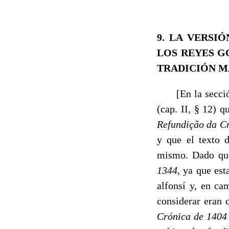
9.
LA VERSIÓ
LOS REYES G
TRADICIÓN M
[En la sección 
(cap. II, § 12) q
Refundiç
ã
o da C
y que el texto d
mismo. Dado qu
1344,
ya que est
alfonsí y, en cam
considerar eran 
Crónica de
140