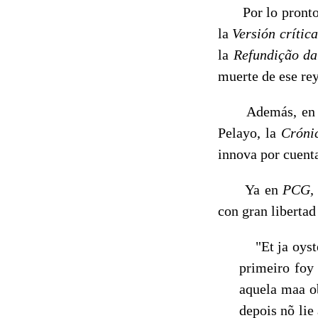
Por lo pronto, 
la
Versión crític
la
Refundiç
ã
o d
muerte de ese rey
Además, en toda
Pelayo, la
Cróni
innova por cuent
Ya en
PCG
con gran li­berta
"Et ja oyste
primeiro foy
aquela maa o
depois nõ lie