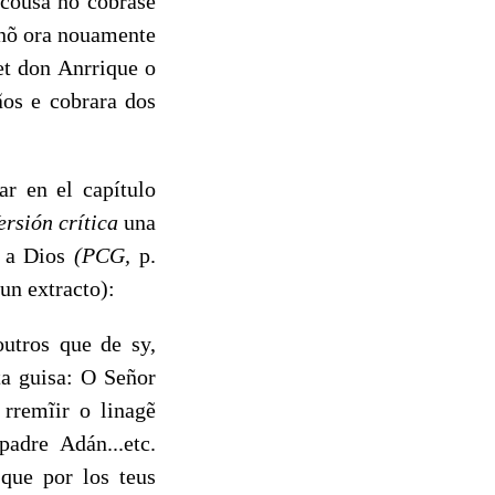
 cousa nõ cobrase
enõ ora nouamente
 et don Anrrique o
ãos e cobrara dos
 en el capítulo
ersión crítica
una
y a Dios
(PCG,
p.
 un extracto):
utros que de sy,
ta guisa: O Señor
 rremĩir o linagẽ
adre Adán...etc.
que por los teus