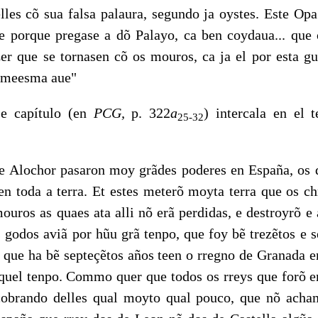
elles cõ sua falsa palaura, segundo ja oystes. Este Op
e porque pregase a dõ Palayo, ca ben coydaua... que 
er que se tornasen cõ os mouros, ca ja el por esta gu
a meesma aue"
se capítulo (en
PCG,
p. 322
a
) intercala en el 
25-32
Alochor pasaron moy grãdes poderes en España, os 
en toda a terra. Et estes meterõ moyta terra que os ch
ouros as quaes ata alli nõ erã perdidas, e destroyrõ e
 godos aviã por hũu grã tenpo, que foy bẽ trezẽtos e s
, que ha bẽ septeçẽtos años teen o rregno de Granada e
quel tenpo. Commo quer que todos os rreys que forõ e
cobran­do delles qual moyto qual pouco, que nõ acha