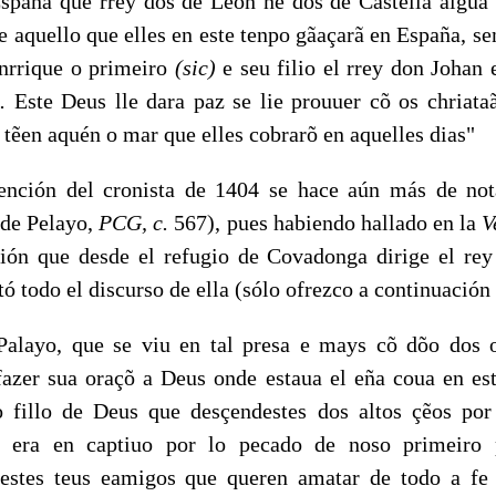
España que rrey dos de Leon nẽ dos de Castella algũa
 aquello que elles en este tenpo gãaçarã en España, s
Enrrique o primeiro
(sic)
e seu filio el rrey don Johan
).
Este Deus lle dara paz se lie prouuer cõ os chriata
tẽen aquén o mar que elles cobrarõ en aquelles dias"
n del cronista de 1404 se hace aún más de notar
 de Pelayo,
PCG, c.
567), pues habiendo hallado en la
V
ción que des­de el refugio de Covadonga dirige el re
tó todo el discurso de ella (sólo ofrezco a continuación
ayo, que se viu en tal presa e mays cõ dõo dos o
azer sua oraçõ a Deus onde estaua el eña coua en es
o fillo de Deus que desçendestes dos altos çẽos por
 era en captiuo por lo pecado de noso primeiro p
estes teus eamigos que queren amatar de todo a fe 