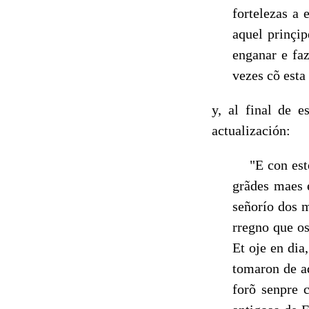
fortelezas a 
aquel prinçip
enganar e faz
vezes cõ est
y, al final de e
actualización:
"E con este 
grã­des maes 
señorío dos m
rregno que os
Et oje en dia
tomaron de a
forõ senpre 