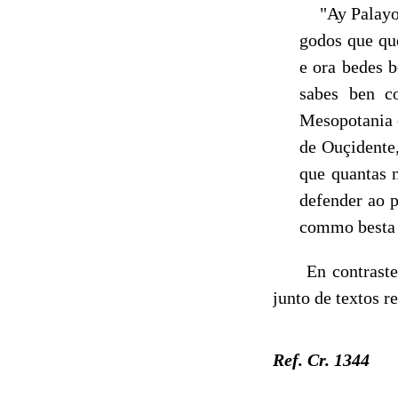
"Ay Palayo, 
godos que que
e ora bedes b
sabes ben c
Mesopotania e
de Ouçidente,
que quantas n
defender ao p
commo besta 
En contraste
junto de textos r
Ref. Cr.
1344