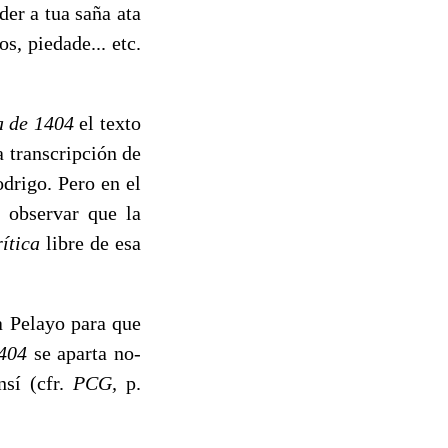
der a tua saña ata
s, piedade... etc.
a de
1404
el tex­to
 transcrip­ción de
drigo. Pero en el
 observar que la
rítica
libre de esa
 Pelayo para que
404
se aparta no­
nsí (cfr.
PCG,
p.