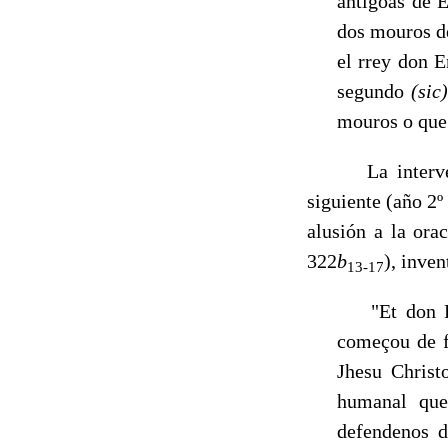
antigoas de 
dos mouros de
el rrey don 
segundo
(sic
mouros o que 
La intervenció
siguiente (año 2º
alusión a la ora
322
b
), inven
13-17
"Et don Pal
começou de f
Jhesu Christ
humanal que
defendenos d