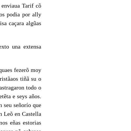
a enviaua Tarif cõ
os podia por ally
isa caçara algũas
texto una extensa
quaes fezerõ moy
ristãaos tiñã su o
 astragaron todo o
etẽta e seys años.
n seu señorío que
n Leõ en Castella
mos eñas estorias