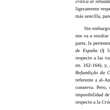
crítica
el refund
ligeramente respe
más sencilla, par
Sin embargo, en 
nos va a resulta
parte, la pertene
de España
(§ 5
respecto a las v
nn. 162-164), y,
Refundiç
ã
o da 
referente a al-A
conserva. Pero, 
imposibilidad de
respecto a la
Cró