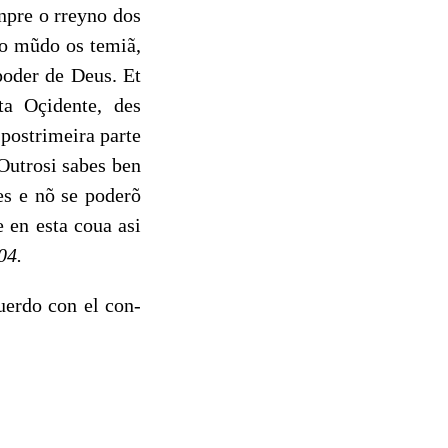
pre o rreyno dos
do mũdo os temiã,
poder de Deus. Et
a Oçidente, des
 postrimeira parte
Outrosi sabes ben
es e nõ se poderõ
e en esta coua asi
04.
uerdo con el con­