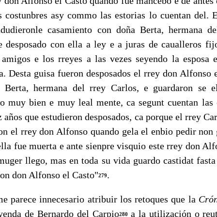
on Alfonso el Casto quando fue mancebo e de antes e
s costunbres asy commo las estorias lo cuentan del. 
dudieronle casamiento con doña Berta, herma­na de
e desposado con ella a ley e a juras de caualleros fij
 amigos e los rreyes a las vezes seyendo la esposa e
a. Desta guisa fueron des­posados el rrey don Alfonso 
 Berta, hermana del rrey Carlos, e guardaron se e
o muy bien e muy leal mente, ca segunt cuentan las 
z años que estudieron desposados, ca porque el rrey Ca
on el rrey don Alfonso quando gela el enbio pedir non 
lla fue muerta e ante sienpre visquio este rrey don Al
uger llego, mas en toda su vida guardo castidat fasta
ron don Alfonso el Casto"
.
279
rece innecesario atribuir los retoques que la
Crón
eyenda de Bernardo del Carpio
a la utilización o reu
280