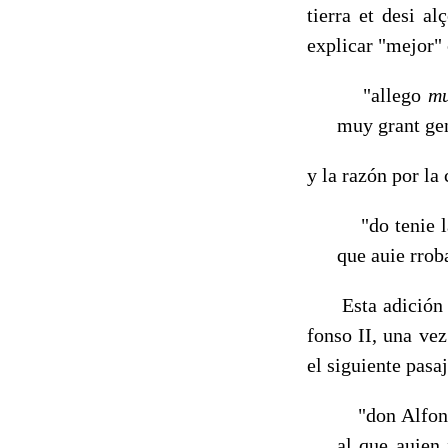
tierra et desi a
explicar "mejor" 
"allego
mu
muy grant ge
y la razón por la 
"do tenie la
que auie rroba
Esta adición le 
fonso II, una vez
el siguiente pasaj
"don Alfonso
al que auien 