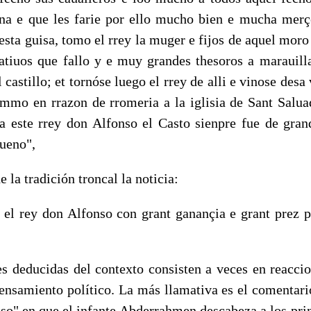
na e que les farie por ello mucho bien e mucha merçe
esta guisa, tomo el rrey la muger e fijos de aquel mor
atiuos que fallo y e muy grandes thesoros a marauil
 castillo; et tornóse luego el rrey de alli e vinose desa
mo en rrazon de rromeria a la iglisia de Sant Saluad
a este rrey don Alfonso el Casto sienpre fue de gran
ueno",
 la tradición troncal la noticia:
l rey don Alfonso con grant ganançia e grant prez p
educidas del contexto consisten a veces en reaccion
pensamiento político. La más llamativa es el comentari
oso" en que el infante Abderrahmen descabeza a los pri