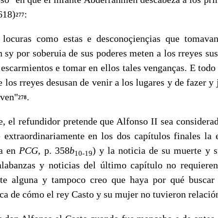
618)
:
277
curas como estas e desconoçiençias que tomavan 
 sy por soberuia de sus poderes meten a los rreyes sus
s escarmientos e tomar en ellos tales venganças. E tod
 los rreyes desusan de venir a los lugares y de fazer y 
ven"
.
278
el refundidor pretende que Alfonso II sea considerad
e extraordinariamente en los dos capítulos finales la 
da en
PCG,
p. 358
b
) y la noticia de su muerte y 
10-19
alabanzas y noticias del último capítulo no requieren
nte alguna y tampoco creo que haya por qué buscar 
ca de cómo el rey Casto y su mujer no tuvieron relació