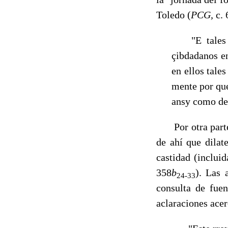
Toledo (
PCG,
c. 
"E tales lo
çibdadanos en
en ellos tale
mente por que
ansy como de
Por otra parte, 
de ahí que dilat
castidad (inclui
358
b
). Las 
24-33
consulta de fue
aclaraciones acer