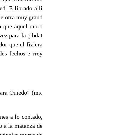
d. E librado alli
o e otra muy grand
la que aquel moro
 vez para la çibdat
or que el fiziera
des fechos e rrey
ara Ouiedo" (ms.
es a lo contado,
o a la matanza de
ncipales mo­ros de