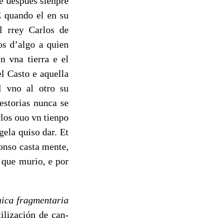
 despues sienpre
E quando el en su
l rrey Carlos de
os d’algo a quien
n vna tierra e el
el Casto e aquella
l vno al otro su
estorias nunca se
rlos ouo vn tienpo
gela quiso dar. Et
fonso casta mente,
 que murio, e por
ica fragmentaria
tilización de can­