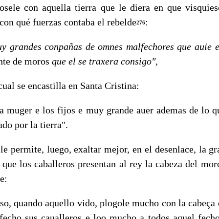
lçosele con aquella tierra que le diera en que visquie
con qué fuerzas contaba el rebelde
:
276
y grandes conpañas de omnes malfechores que auie en
nte de moros
que el se traxera consigo",
cual se encastilla en Santa Cristina:
 muger e los fijos e muy grande auer ademas de lo qu
do por la tierra".
permite, luego, exaltar mejor, en el desenlace, la gra
 que los caballeros presentan al rey la cabeza del moro
e:
, quando aquello vido, plogole mucho con la cabeça 
fecho sus caualleros e loo mucho a todos aquel fecho