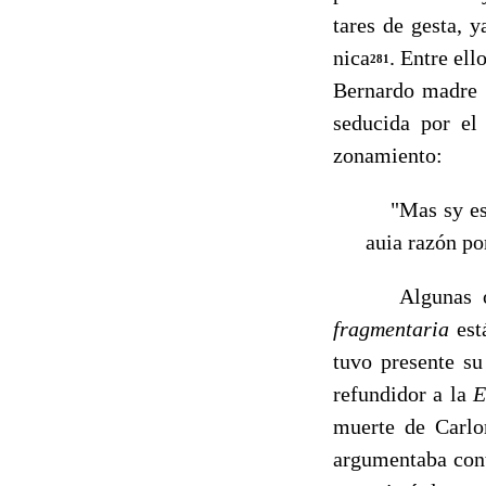
tares de gesta, 
nica
. Entre ell
281
Bernardo madre f
seducida por el
zonamiento:
"Mas sy esto
auia razón po
Algunas otras 
fragmentaria
est
tu­vo presente s
refundidor a la
E
muerte de Carlom
argumentaba cont