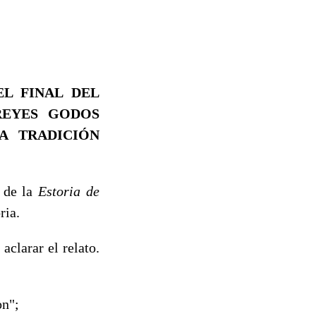
EL FINAL DEL
REYES GODOS
A
TRADICIÓN
l de la
Estoria de
ria.
clarar el relato.
on";