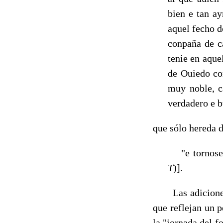
bien e tan ay
aquel fecho d
conpaña de c
tenie en aquel
de Ouiedo com
muy noble, c
verdadero e b
que sólo hereda de
"e tornose e
T
)].
Las adiciones d
que reflejan un 
la "jornada del f