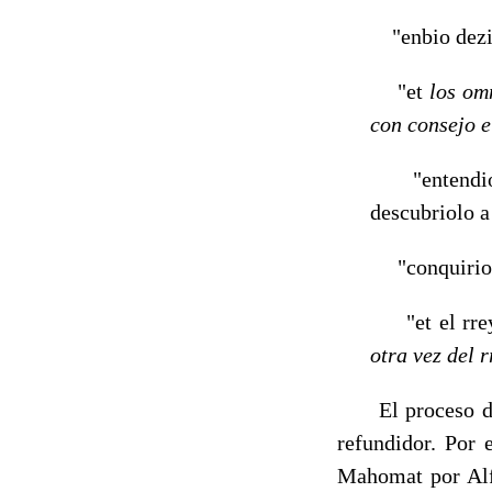
"enbio dezir
"et
los o
con consejo
"entendio a
descubriolo a 
"conquirio 
"et el rr
otra vez del 
El proceso dedu
refundidor. Por 
Mahomat por Alf