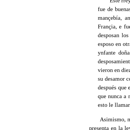
"Este rrey d
fue de buena
mançebía, an
Françia, e fu
desposan los
esposo en otr
ynfante doña
desposamient
vieron en die
su desa­mor c
después que e
que nunca a m
esto le llama
Asimismo, me pa
presenta en la l