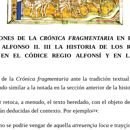
IONES DE LA
CRÓNICA FRAGMENTARIA
EN 
 ALFONSO II.
III
LA HISTORIA DE LOS 
EN EL CÓDICE REGIO ALFONSÍ Y EN L
de la
Crónica fragmentaria
ante la tradición textua
ndo similar a la notada en la sección anterior de la histo
toca, a menudo, el texto heredado, con el objeto de a
tán deducidas del contexto. Por ejemplo
:
274
 se podrie vengar de aquella
atreuençia loca
e trayçi