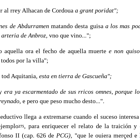
 al rrey Alhacan de Cordoua
a grant poridat";
mnes de Abdurramen
matando desta guisa
a los mas po
e
arteria de Anbroz,
vno que vino...";
quella ora el fecho de aquella muerte
e
non quis
todos por la villa";
tod Aquitania,
esta en tierra de Gascueña";
ey
era ya escarmentado de sus rricos omnes, porque l
rreynado,
e pero que peso mucho desto...".
ctivo llega a extremarse cuando el suceso interesa 
ejemplo
, para enriquecer el relato de la traición y
275
onso II (cap. 626 de
PCG),
"que le ouiera merçed e 