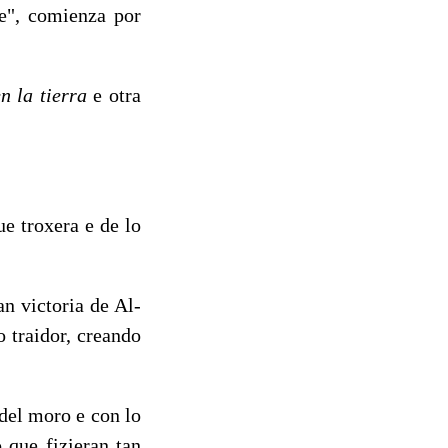
se", comienza por
 la tie­rra
e otra
e troxera e de lo
n victoria de Al­
 traidor, crean­do
del moro e con lo
 que fizieran tan