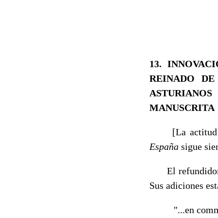
13.
INNOVAC
REINADO DE
ASTURIANOS
MANUSCRITA
[La actitud 
España
sigue sie
El refundidor re
Sus adiciones es
"...en commo