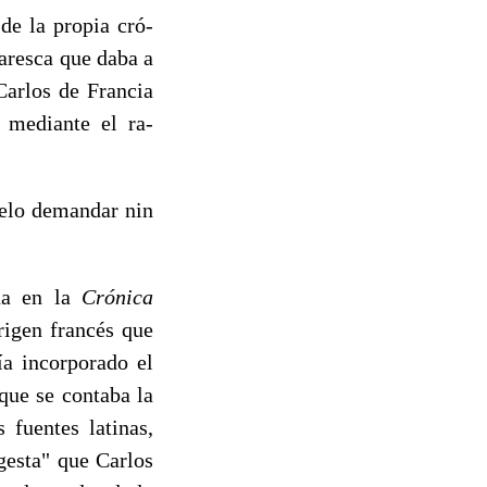
de la propia cró­
laresca que daba a
arlos de Fran­cia
 mediante el ra­
elo de­mandar nin
da en la
Crónica
rigen francés que
ía incorporado el
que se contaba la
 fuentes latinas,
esta" que Car­los