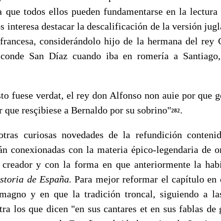
ya que todos ellos pueden fundamentarse en la lectura 
os interesa destacar la descalificación de la versión jug
rancesa, considerándolo hijo de la hermana del rey C
 conde San Díaz cuando iba en romería a Santiago,
 fuese verdat, el rey don Alfonso non auie por que g
r que resçibiese a Bernaldo por su sobrino"
.
282
curiosas novedades de la refundición conteni
án conexionadas con la materia épico-legendaria de o
u creador y con la forma en que anteriormente la hab
storia de España.
Para mejor reformar el capítulo en 
agno y en que la tradición troncal, siguiendo a las
ra los que dicen "en sus cantares et en sus fablas de g