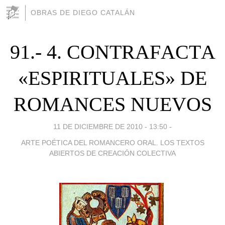
OBRAS DE DIEGO CATALÁN
91.- 4. COΝTRAFΑCTΑ
«ESPIRITUALES» DE
ROMANCES NUEVOS
11 DE DICIEMBRE DE 2010 - 13:50
-
ARTE POÉTICA DEL ROMANCERO ORAL. LOS TEXTOS
ABIERTOS DE CREACIÓN COLECTIVA