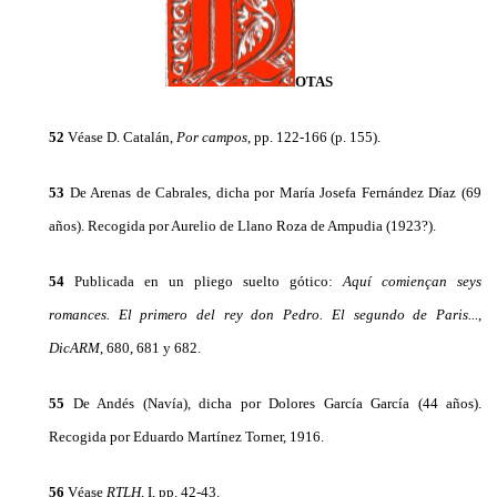
OTAS
52
Véase D. Catalán,
Por campos
, pp. 122-166 (p. 155).
53
De Arenas de Cabrales, dicha por María Josefa Fernández Díaz (69
años). Recogida por Aurelio de Llano Roza de Ampudia (1923?).
54
Publicada en un pliego suelto gótico:
Aquí comiençan seys
romances. El primero del rey don Pedro. El segundo de Paris...
,
DicARM
, 680, 681 y 682.
55
De Andés (Navía), dicha por Dolores García García (44 años).
Recogida por Eduardo Martínez Torner, 1916.
56
Véase
RTLH,
I, pp. 42-43.