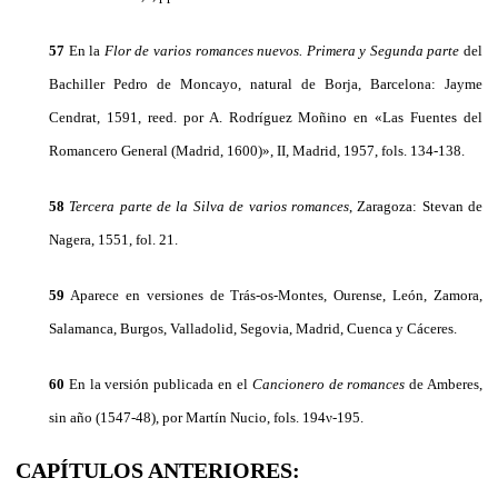
57
En la
Flor de varios romances nuevos. Primera y Segunda parte
del
Bachiller Pedro de Moncayo, natural de Borja, Barcelona: Jayme
Cendrat, 1591, reed. por A. Rodríguez Moñino en «Las Fuentes del
Romancero General (Madrid, 1600)», II, Madrid, 1957, fols. 134-138.
58
Tercera parte de la Silva de varios romances
, Zaragoza: Stevan de
Nagera, 1551, fol. 21.
59
Aparece en versiones de Trás-os-Montes, Ourense, León, Zamora,
Salamanca, Burgos, Valladolid, Segovia, Madrid, Cuenca y Cáceres.
60
En la versión publicada en el
Cancionero de romances
de Amberes,
sin año (1547-48), por Martín Νucio, fols. 194ν-195.
CAPÍTULOS ANTERIORES: