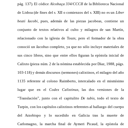
pág. 137). El códice
Alcobaça 334/CCCII
de la Biblioteca Nacional
de Lisboa (de fines del s. XII o comienzos del s. XIII) no es un
Liber
beati Iacobi
, pues, además de las piezas jacobeas, contiene un
conjunto de textos relativos al culto y milagros de san Martín,
relacionado con la iglesia de Tours; pero el formador de la obra
conoció un
Iacobus
completo, ya que no sólo incluye materiales de
sus cinco libros, sino que entre ellos figuran la epístola inicial de
Calixto (pieza núm. 2 de la nómina establecida por Díaz, 1988, págs.
103-118) y demás discursos (sermones) calixtinos, el milagro del año
1135 referente al colono Raimberto, intercalado en el mismísimo
lugar que en el
Codex Calixtinus
, las dos versiones de la
“Translación”, junto con el capitulito
De tubis
, todo el texto de
Turpin, con los capítulos calixtinos referentes al hallazgo del cuerpo
del Arzobispo y lo sucedido en Galicia tras la muerte de
Carlomagno, la marcha final de Aymeri Picaud, la epístola de