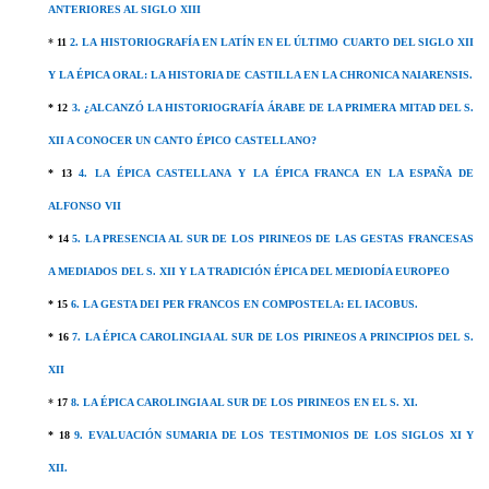
ANTERIORES AL SIGLO XIII
*
11
2. LA HISTORIOGRAFÍA EN LATÍN EN EL ÚLTIMO CUARTO DEL SIGLO XII
Y LA ÉPICA ORAL: LA HISTORIA DE CASTILLA EN LA CHRONICA NAIARENSIS.
*
12
3. ¿ALCANZÓ LA HISTORIOGRAFÍA ÁRABE DE LA PRIMERA MITAD DEL S.
XII A CONOCER UN CANTO ÉPICO CASTELLANO?
*
13
4. LA ÉPICA CASTELLANA Y LA ÉPICA FRANCA EN LA ESPAÑA DE
ALFONSO VII
* 14
5. LA PRESENCIA AL SUR DE LOS PIRINEOS DE LAS GESTAS FRANCESAS
A MEDIADOS DEL S. XII Y LA TRADICIÓN ÉPICA DEL MEDIODÍA EUROPEO
*
15
6. LA GESTA DEI PER FRANCOS EN COMPOSTELA: EL IACOBUS.
*
16
7. LA ÉPICA CAROLINGIA AL SUR DE LOS PIRINEOS A PRINCIPIOS DEL S.
XII
*
17
8. LA ÉPICA CAROLINGIA AL SUR DE LOS PIRINEOS EN EL S. XI.
*
18
9. EVALUACIÓN SUMARIA DE LOS TESTIMONIOS DE LOS SIGLOS XI Y
XII.