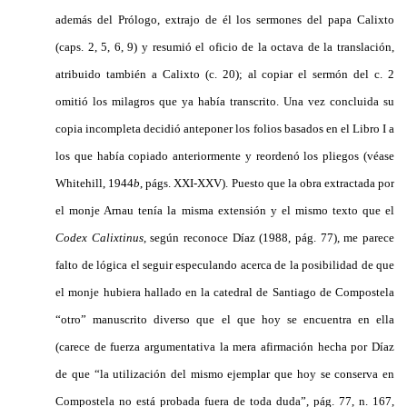
además del Prólogo, extrajo de él los sermones del papa Calixto
(caps. 2, 5, 6, 9) y resumió el oficio de la octava de la translación,
atribuido también a Calixto (c. 20); al copiar el sermón del c. 2
omitió los milagros que ya había transcrito. Una vez concluida su
copia incompleta decidió anteponer los folios basados en el Libro I a
los que había copiado anteriormente y reordenó los pliegos (véase
Whitehill, 1944
b
, págs. XXI-XXV). Puesto que la obra extractada por
el monje Arnau tenía la misma extensión y el mismo texto que el
Codex Calixtinus
, según reconoce Díaz (1988, pág. 77), me parece
falto de lógica el seguir especulando acerca de la posibilidad de que
el monje hubiera hallado en la catedral de Santiago de Compostela
“otro” manuscrito diverso que el que hoy se encuentra en ella
(carece de fuerza argumentativa la mera afirmación hecha por Díaz
de que “la utilización del mismo ejemplar que hoy se conserva en
Compostela no está probada fuera de toda duda”, pág. 77, n. 167,