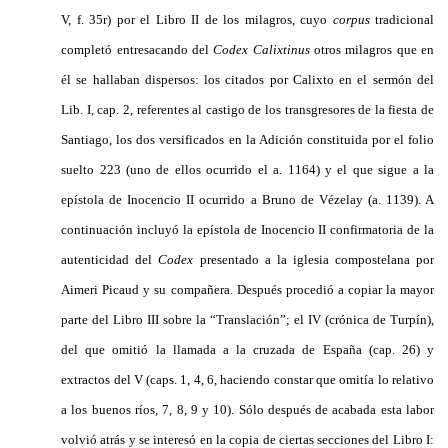
V, f. 35r) por el Libro II de los milagros, cuyo
corpus
tradicional
completó entresacando del
Codex Calixtinus
otros milagros que en
él se hallaban dispersos: los citados por Calixto en el sermón del
Lib. I, cap. 2, referentes al castigo de los transgresores de la fiesta de
Santiago, los dos versificados en la Adición constituida por el folio
suelto 223 (uno de ellos ocurrido el a. 1164) y el que sigue a la
epístola de Inocencio II ocurrido a Bruno de Vézelay (a. 1139). A
continuación incluyó la epístola de Inocencio II confirmatoria de la
autenticidad del
Codex
presentado a la iglesia compostelana por
Aimeri Picaud y su compañera. Después procedió a copiar la mayor
parte del Libro III sobre la “Translación”; el IV (crónica de Turpín),
del que omitió la llamada a la cruzada de España (cap. 26) y
extractos del V (caps. 1, 4, 6, haciendo constar que omitía lo relativo
a los buenos ríos, 7, 8, 9 y 10). Sólo después de acabada esta labor
volvió atrás y se interesó en la copia de ciertas secciones del Libro I: