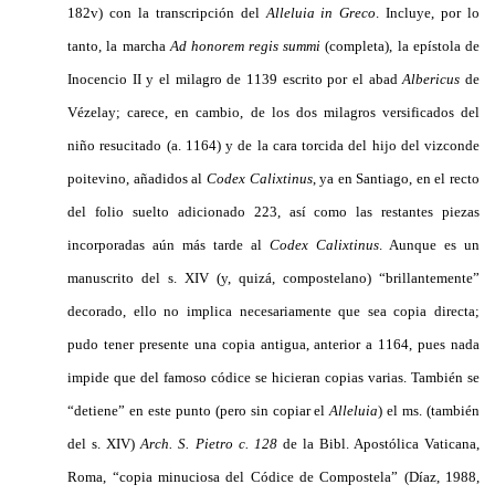
182v) con la transcripción del
Alleluia in Greco
. Incluye, por lo
tanto, la marcha
Ad honorem regis summi
(completa), la epístola de
Inocencio II y el milagro de 1139 escrito por el abad
Albericus
de
Vézelay; carece, en cambio, de los dos milagros versificados del
niño resucitado (a. 1164) y de la cara torcida del hijo del vizconde
poitevino, añadidos al
Codex
Calixtinus
, ya en Santiago, en el recto
del folio suelto adicionado 223, así como las restantes piezas
incorporadas aún más tarde al
Codex Calixtinus
. Aunque es un
manuscrito del s. XIV (y, quizá, compostelano) “brillantemente”
decorado, ello no implica necesariamente que sea copia directa;
pudo tener presente una copia antigua, anterior a 1164, pues nada
impide que del famoso códice se hicieran copias varias. También se
“detiene” en este punto (pero sin copiar el
Alleluia
) el ms. (también
del s. XIV)
Arch. S. Pietro c. 128
de la Bibl. Apostólica Vaticana,
Roma, “copia minuciosa del Códice de Compostela” (Díaz, 1988,