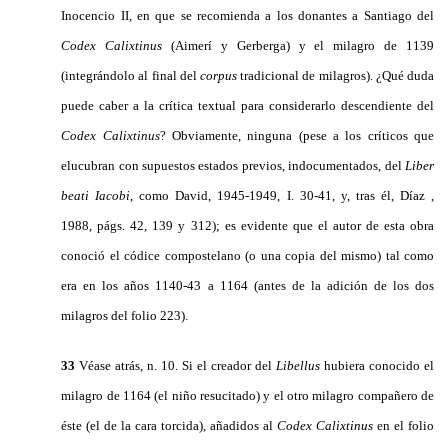
Inocencio II, en que se recomienda a los donantes a Santiago del
Codex Calixtinus
(Aimerí y Gerberga) y el milagro de 1139
(integrándolo al final del
corpus
tradicional de milagros). ¿Qué duda
puede caber a la crítica textual para considerarlo descendiente del
Codex Calixtinus
? Obviamente, ninguna (pese a los críticos que
elucubran con supuestos estados previos, indocumentados, del
Liber
beati Iacobi
, como David, 1945-1949, I. 30-41, y, tras él, Díaz ,
1988, págs. 42, 139 y 312); es evidente que el autor de esta obra
conoció el códice compostelano (o una copia del mismo) tal como
era en los años 1140-43 a 1164 (antes de la adición de los dos
milagros del folio 223).
33
Véase atrás, n. 10. Si el creador del
Libellus
hubiera conocido el
milagro de 1164 (el niño resucitado) y el otro milagro compañero de
éste (el de la cara torcida), añadidos al
Codex Calixtinus
en el folio