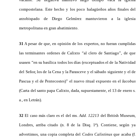
compostelana. Este hecho y los poco halagüeños años finales del
arzobispado de Diego Gelmírez mantuvieron a la iglesia
metropolitana en gran abatimiento.
31
A pesar de que, en opinión de los expertos, no fueran cumplidas
las terminantes ordenes de Calixto “al clero de Santiago”, de que
usasen “en su basílica todos los días (exceptuados el de la Natividad
del Señor, los de la Cena y la Parasceve y el sábado siguiente y el de
Pascua y el de Pentecostes)” el nuevo ritual expuesto en el
Iacobus
(Carta del santo papa Calixto, dada, supuestamente, el 13 de enero s.
a., en Letrán).
32
El caso más claro es el del ms.
Add. 12213
del British Museum,
Londres, arriba citado (n. 8 de la Disq. 1ª). Contiene, según ya
advertimos, una copia completa del
Codex Calixtinus
que acaba (f.