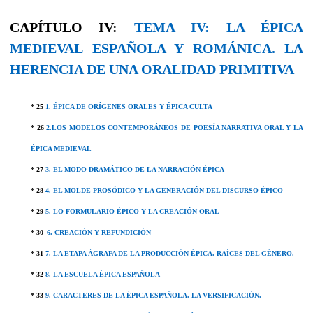
CAPÍTULO IV:
TEMA IV:
LA ÉPICA
MEDIEVAL ESPAÑOLA Y ROMÁNICA. LA
HERENCIA DE UNA ORALIDAD PRIMITIVA
* 25
1. ÉPICA
DE ORÍGENES ORALES Y ÉPICA CULTA
* 26
2.LOS MODELOS CONTEMPORÁNEOS DE POESÍA NARRATIVA ORAL Y LA
ÉPICA MEDIEVAL
* 27
3. EL MODO DRAMÁTICO DE LA NARRACIÓN ÉPICA
* 28
4. EL MOLDE PROSÓDICO Y LA GENERACIÓN DEL DISCURSO ÉPICO
* 29
5. LO FORMULARIO ÉPICO Y LA CREACIÓN ORAL
* 30
6. CREACIÓN Y REFUNDICIÓN
* 31
7. LA ETAPA ÁGRAFA DE LA PRODUCCIÓN ÉPICA. RAÍCES DEL GÉNERO.
* 32
8. LA ESCUELA ÉPICA ESPAÑOLA
* 33
9. CARACTERES DE LA ÉPICA ESPAÑOLA. LA VERSIFICACIÓN.