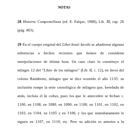
NOTAS
28
Historia Compostellana
(ed. E. Falque, 1988), Lib. III, cap. 26
(pág. 463).
29
En el cuerpo original del
Liber beati Iacobi
se añadieron algunas
referencias a hechos recientes que hemos de considerar
interpolaciones de última hora. Un caso claro lo constituye el
milagro 12 del “Libro de los milagros” (Lib. II, c. 12), en favor del
colono Raimberto, milagro que se dice ocurrido el año 1135: su
inclusión rompe la serie cronológica de milagros que, heredada de
atrás, incluía el
Ia cobus
, pues los que le anteceden se fechan c.
1100, en 1108, en 1080,
en 1090, en 1100, en 1101, en 1102, en
1103, en 1104, en 1105 y en
1106, y los que inmediatamente le
siguen en 1107, en 1110, etc. Pero
su adición es anterior a la