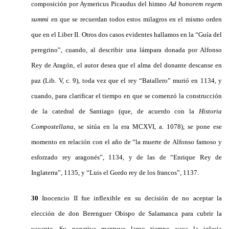
composición por Aymericus Picaudus del
himno
Ad honorem regem
summi
en que se recuerdan todos estos milagros
en el mismo orden
que en el Liber II. Otros dos casos evidentes
hallamos en la “Guía del
peregrino”, cuando, al describir una
lámpara donada por Alfonso
Rey de Aragón, el autor desea que el
alma del donante descanse en
paz (Lib. V, c. 9), toda vez que el rey
“Batallero” murió en 1134, y
cuando, para clarificar el tiempo en
que se comenzó la construcción
de la catedral de Santiago (que, de
acuerdo con la
Historia
Compostellana
, se sitúa en la era MCXVI, a.
1078), se pone ese
momento en relación con el año de “la muerte de
Alfonso famoso y
esforzado rey aragonés”, 1134, y de las de “Enrique
Rey de
Inglaterra”, 1135, y “Luis el Gordo rey de los francos”, 1137.
30
Inocencio II fue inflexible en su decisión de no aceptar la
elección de don Berenguer Obispo de Salamanca para cubrir la
vacante. Su negativa mantuvo largo tiempo vaca la iglesia