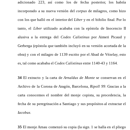
adicionado 223, así como los de fecha posterior, los habría
incorporado a su nueva versión del
corpus
de milagros, como hizo
con los que halló en el interior del
Liber
y en el bifolio final. Por lo
tanto, el
Liber
utilizado acababa con la epístola de Inocencio II
alusiva a la entrega del
Codex Calixtinus
por Aimeri Picaud y
Gerberga (epístola que también incluyó en su versión acortada de la
obra) y con el milagro de 1139 escrito por el Abad de Vézelay, esto
es, tal como acababa el
Codex Calixtinus
entre 1140-43 y 1164.
34
El extracto y la carta de
Arnaldus de Monte
se conservan en el
Archivo de la Corona de Aragón, Barcelona,
Ripoll 99
. Gracias a la
carta conocemos el nombre del monje copista, su procedencia, la
fecha de su peregrinación a Santiago y sus propósitos al extractar el
Iacobus
.
35
El monje Arnau comenzó su copia (la sign. 1 se halla en el pliego