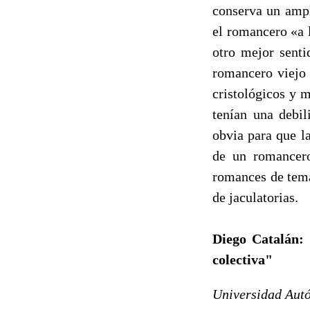
conserva un ampl
el romancero «a l
otro mejor senti
romancero viejo 
cristológicos y m
tenían una debil
obvia para que l
de un romancero
romances de tema
de jaculatorias.
Diego Catalán: 
colectiva"
Universidad Autó