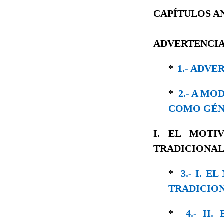
CAPÍTULOS A
ADVERTENCIA
*
1.- ADVE
*
2.- A M
COMO GÉN
I. EL MOTI
TRADICIONAL
*
3.- I. 
TRADICION
*
4.- II