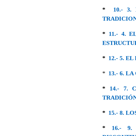
*
10.- 
TRADICIO
*
11.- 4.
ESTRUCTU
*
12.- 5. 
*
13.- 6. 
*
14.- 7.
TRADICIÓ
*
15.- 8. 
*
16.- 