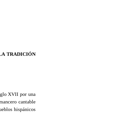
LA TRADICIÓN
iglo XVII por una
omancero cantable
pueblos hispánicos