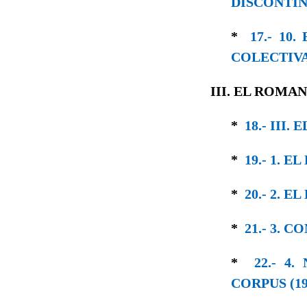
DISCONTI
*
17.- 1
COLECTIV
III. EL ROMA
*
18.- III
*
19.- 1. 
*
20.- 2. 
*
21.- 3. 
*
22.- 4
CORPUS (19