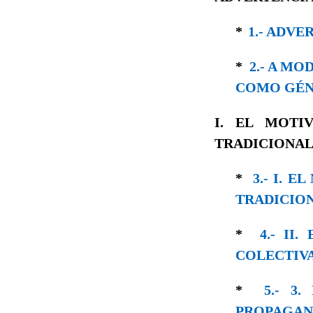
*
1.- ADVE
*
2.- A M
COMO GÉN
I. EL MOTI
TRADICIONAL
*
3.- I. 
TRADICION
*
4.- II
COLECTIV
*
5.- 3
PROPAGAN 