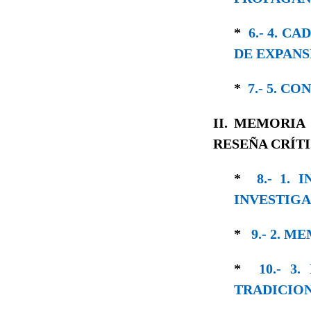
*
6.- 4. 
DE EXPANS
*
7.- 5. C
II. MEMORIA
RESEÑA CRÍTI
*
8.- 1.
INVESTIG
*
9.- 2. 
*
10.- 
TRADICIO