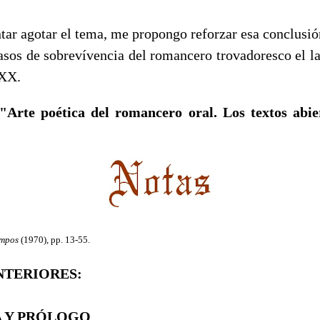
r agotar el tema, me propongo reforzar esa conclusi
asos de sobrevívencia del romancero trovadoresco el la 
 XX.
"Arte poética del romancero oral. Los textos abie
ampos
(1970), pp. 13-55.
NTERIORES:
 Y PRÓLOGO