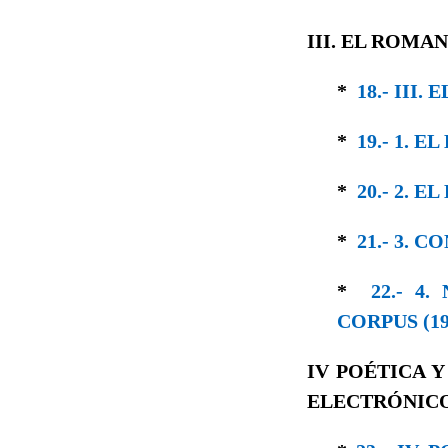
III. EL ROMA
*
18.- III
*
19.- 1. 
*
20.- 2. 
*
21.- 3. 
*
22.- 4
CORPUS (19
IV POÉTICA 
ELECTRÓNICO 