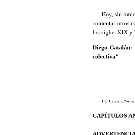
Hoy, sin intenta
comentar otros c
los siglos XIX y
Diego Catalán: 
colectiva"
1
D. Catalán,
Por c
CAPÍTULOS A
ADVERTENCIA