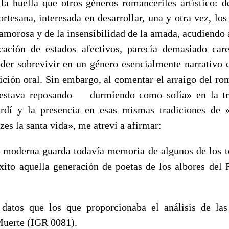
 la huella que otros géneros romanceriles artístico: d
rtesana, interesada en desarrollar, una y otra vez, lo
amorosa y de la insensibilidad de la amada, acudiendo 
cación de estados afectivos, parecía demasiado car
oder sobrevivir en un género esencialmente narrativo 
ición oral. Sin embargo, al comentar el arraigo del ro
stava reposando durmiendo como solía» en la tra
rdí y la presencia en esas mismas tradiciones de 
es la santa vida», me atreví a afirmar:
n moderna guarda todavía memoria de algunos de los 
xito aquella generación de poetas de los albores del 
 datos que los que proporcionaba el análisis de las
Muerte (IGR 0081).