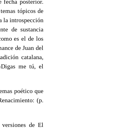
e fecha posterior.
s temas tópicos de
a la introspección
ente de sustancia
como es el de los
mance de Juan del
dición catalana,
«Digas me tú, el
temas poético que
Renacimiento: (p.
 versiones de El