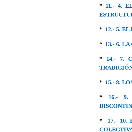
*
11.- 4.
ESTRUCTU
*
12.- 5. 
*
13.- 6. 
*
14.- 7.
TRADICIÓ
*
15.- 8. 
*
16.- 
DISCONTI
*
17.- 1
COLECTIV