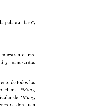
la palabra "faro",
n muestran el ms.
ed
y manuscritos
ente de todos los
ido el ms.
*Man
,
2
ticular de
*Man
,
2
menes de don Juan