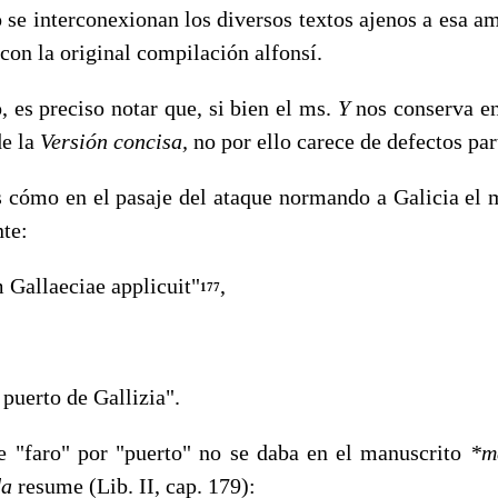
 se interconexionan los diversos textos ajenos a esa am
con la original compilación alfonsí.
s preciso notar que, si bien el ms.
Y
nos conserva en
de la
Versión concisa,
no por ello carece de defectos par
mo en el pasaje del ataque normando a Galicia el 
nte:
allaeciae applicuit"
,
177
uerto de Gallizia".
e "faro" por "puerto" no se daba en el manuscrito
*m
da
resume (Lib. II, cap. 179):