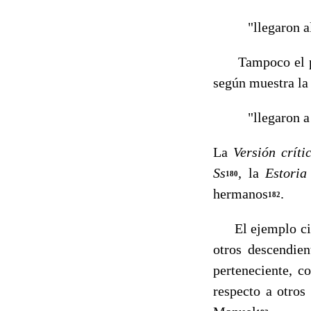
"llegaron al
Tampoco el pr
según muestra la
"llegaron a 
La
Versión crít
Ss
,
la
Estoria
180
hermanos
.
182
El ejemplo citad
otros descendie
perteneciente, 
respecto a otros