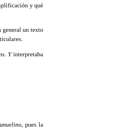
plificación y qué
 general un tex­to
ticulares.
ms.
Y
interpreta­ba
anuelino,
pues la