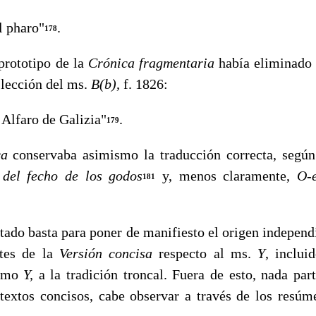
 pharo"
.
178
ototipo de la
Crónica fragmentaria
había eliminado 
 lección del ms.
B(b),
f. 1826:
Alfaro de Galizia"
.
179
ica
conservaba asimismo la traducción correcta, segú
 del fecho de los godos
y, menos claramente,
O-
181
o basta para poner de manifiesto el origen independi
ntes de la
Versión concisa
respecto al ms.
Y
, inclu
como
Y,
a la tradición troncal. Fuera de esto, nada par
 textos concisos, cabe observar a través de los resú