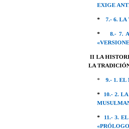
EXIGE ANT
*
7.- 6. 
*
8.- 7
«VERSIONE
II
LA HISTOR
LA TRADICIÓ
*
9.- 1. 
*
10.- 2.
MUSULMA
*
11.- 3.
«PRÓLOGO»