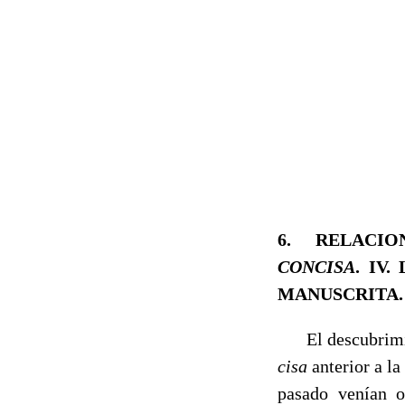
6.
RELACIO
CONCISA
.
IV.
MANUSCRITA
.
El descubrimient
cisa
anterior a l
pasado venían o