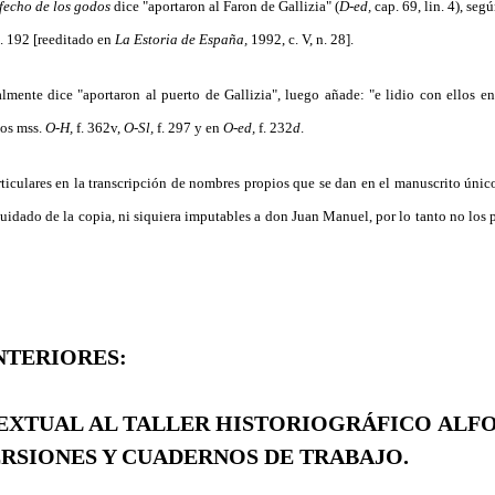
 fecho de los godos
dice "aportaron al Faron de Gallizia" (
D-ed,
cap. 69, lin. 4), se
. 192 [reeditado en
La Estoria de España,
1992, c. V, n. 28].
mente dice "aportaron al puerto de Gallizia", luego añade: "e lidio con ellos en 
los mss.
O-H,
f. 362v,
O-Sl,
f. 297 y en
O-ed,
f. 232
d
.
iculares en la transcripción de nombres propios que se dan en el manuscrito únic
uidado de la copia, ni siquiera imputables a don Juan Ma­nuel, por lo tanto no los
NTERIORES:
TEXTUAL AL TALLER HISTORIOGRÁFICO ALFO
ERSIONES Y CUADERNOS DE TRABAJO.