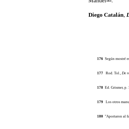
Manuel
.
183
Diego Catalán
,
D
176
Según mostré 
177
Rod. Tol.,
De
r
178
Ed. Grismer, p. 
179
Los otros manus
180
"Aportaron al fa