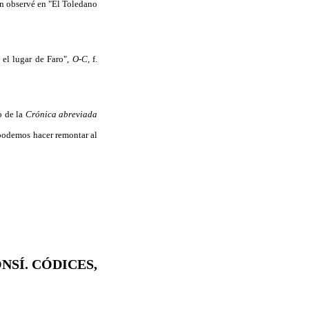
­gún observé en "El Toledano
el lu­gar de Faro",
O-C,
f.
o de la
Crónica abreviada
 podemos hacer remontar al
NSÍ. CÓDICES,