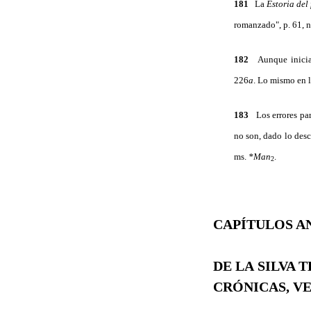
181
La
Estoria del
romanzado", p. 61, n
182
Aunque inicial
226
a
. Lo mismo en 
183
Los errores part
no son, dado lo desc
ms.
*Man
.
2
CAPÍTULOS A
DE LA SILVA 
CRÓNICAS, V