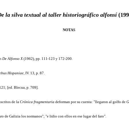
e la silva textual al taller historiográfico alfonsí
(19
NOTAS
en
De Alfonso
X
(1962), pp. 111-123 y 172-200.
ebus Hispaniae,
IV. 13, p. 87.
121; [ed. Blecua, p. 709].
critos de la
Crónica fragmentaria
deforman por su cuenta: "llegaron al golfo de
G
ro de Galizia los normanos"; "e lidio con ellos en ese lugar del faro".