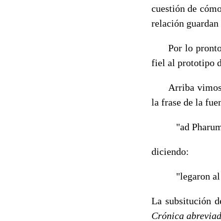
cuestión de cómo
relación guardan 
Por lo pronto, e
fiel al prototipo 
Arriba vimos có
la frase de la fue
"ad Pharum G
diciendo:
"legaron al p
La subsitución d
Crónica abrevia