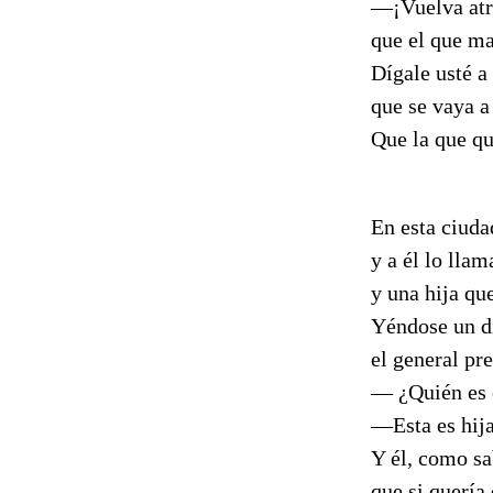
—¡Vuelva atrá
que el que ma
Dígale usté 
que se vaya 
Que la que q
Icod
En esta ciud
y a él lo ll
y una hija q
Yéndose un d
el general p
— ¿Quién es 
—Esta es hij
Y él, como sa
que si quería