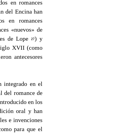
sados en romances
an del Encina han
dos en romances
nces «nuevos» de
nces de Lope
) y
27
 siglo XVII (como
eron antecesores
 integrado en el
al del romance de
introducido en los
dición oral y han
les e invenciones
 como para que el