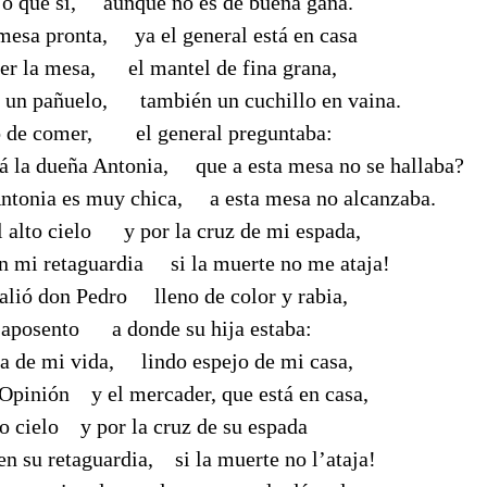
jo que sí, aunque no es de buena gana.
mesa pronta, ya el general está en casa
ner la mesa, el mantel de fina grana,
a un pañuelo, también un cuchillo en vaina.
o de comer, el general preguntaba:
 la dueña Antonia, que a esta mesa no se hallaba?
tonia es muy chica, a esta mesa no alcanzaba.
 alto cielo y por la cruz de mi espada,
en mi retaguardia si la muerte no me ataja!
alió don Pedro lleno de color y rabia,
l aposento a donde su hija estaba:
 de mi vida, lindo espejo de mi casa,
 Opinión y el mercader, que está en casa,
lto cielo y por la cruz de su espada
 en su retaguardia, si la muerte no l’ataja!