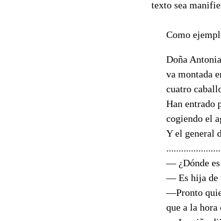
texto sea manifi
Como ejemplo, c
Doña Antonia
va montada en
cuatro caball
Han entrado p
cogiendo el 
Y el general
...............
— ¿Dónde es 
— Es hija de
—Pronto quie
que a la hor