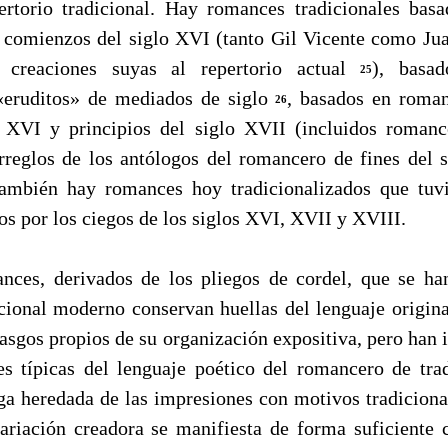
ertorio tradicional. Hay romances tradicionales ba
 comienzos del siglo XVI (tanto Gil Vicente como Ju
n creaciones suyas al repertorio actual
), basa
25
 «eruditos» de mediados de siglo
, basados en roma
26
lo XVI y principios del siglo XVII (incluidos roma
rreglos de los antólogos del romancero de fines del
también hay romances hoy tradicionalizados que tuvi
os por los ciegos de los siglos XVI, XVII y XVIII.
 derivados de los pliegos de cordel, que se han
ional moderno conservan huellas del lenguaje origin
asgos propios de su organización expositiva, pero han 
es típicas del lenguaje poético del romancero de tra
iga heredada de las impresiones con motivos tradiciona
ariación creadora se manifiesta de forma suficiente