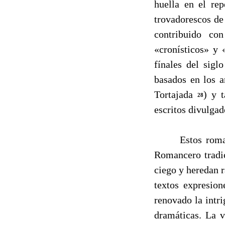
huella en el rep
trovadorescos de
contribuido co
«cronísticos» y
fínales del sig
basados en los a
Tortajada
) y 
28
escritos divulgad
Estos romances,
Romancero tradic
ciego y heredan r
textos expresion
renovado la intr
dramáticas. La v