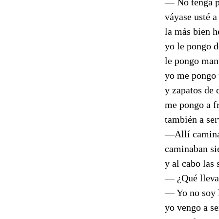
— No tenga p
váyase usté 
la más bien 
yo le pongo 
le pongo man
yo me pongo
y zapatos de
me pongo a f
también a se
—Allí camina
caminaban si
y al cabo las
— ¿Qué lleνa
— Yo no soy 
yo vengo a s