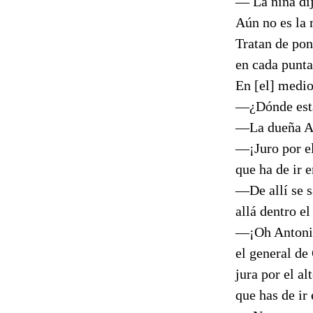
— La niña di
Aún no es la 
Tratan de po
en cada punt
En [el] medi
—¿Dónde está
—La dueña An
—¡Juro por el
que ha de ir 
—De allí se s
allá dentro e
—¡Oh Antonia
el general de
jura por el a
que has de ir