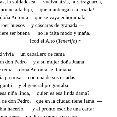
s, la soldadesca, vuelva atrás, la retraguarda,
ntiene a la hija, que mantenga a la criada!
a doña Antonia que se vaya enhoramala,
a roer huesos y cáscaras de granada.—
uiere ser buena no le falta modo y maña.
 el Alto (
Tenerife
)
29
ad vivía un caballero de fama
aman don Pedro y a su mujer doña Juana
ue tenía doña Antonia se llamaba.
ía pa misa con una de sus criadas,
reguntó y el general preguntaba:
esa niña linda, quién es esa linda dama?
a de don Pedro, que en la ciudad tiene fama. —
bía hacerlo, y al pronto escribe una carta:
 que fuera un día a comer a su casa.