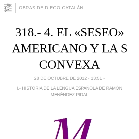
OBRAS DE DIEGO CATALÁN
318.- 4. EL «SESEO»
AMERICANO Y LA S
CON­VEXA
28 DE OCTUBRE DE 2012 - 13:51
-
I.- HISTORIA DE LA LENGUA ESPAÑOLA DE RAMÓN
MENÉNDEZ PIDAL