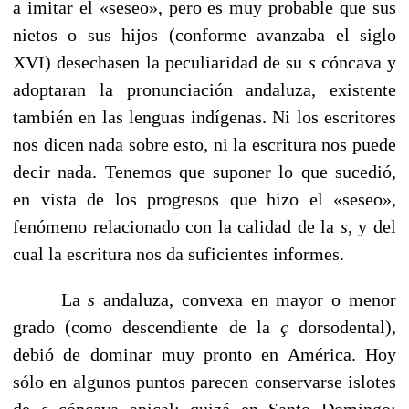
a imitar el «seseo», pero es muy probable que sus
nietos o sus hijos (conforme avanzaba el siglo
XVI) desecha­sen la peculiaridad de su
s
cóncava y
adoptaran la pronun­ciación andaluza, existente
también en las lenguas indíge­nas. Ni los escritores
nos dicen nada sobre esto, ni la escritura nos puede
decir nada. Tenemos que suponer lo que sucedió,
en vista de los progresos que hizo el «seseo»,
fenómeno relacionado con la calidad de la
s,
y del
cual la escritura nos da suficientes informes.
La
s
andaluza, convexa en mayor o menor
grado (como descendiente de la
ç
dorsodental),
debió de dominar muy pronto en América. Hoy
sólo en algunos puntos parecen conservarse islotes
de
s
cóncava apical; quizá en Santo Do­mingo;