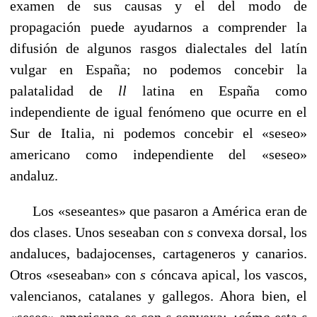
examen de sus causas y el del modo de
propagación puede ayudarnos a comprender la
difusión de algunos rasgos dialectales del latín
vulgar en España; no podemos concebir la
palatalidad de
ll
latina en España como
independiente de igual fenómeno que ocurre en el
Sur de Italia, ni podemos concebir el «seseo»
americano como inde­pendiente del «seseo»
andaluz.
Los «seseantes» que pasaron a América eran de
dos cla­ses. Unos seseaban con
s
convexa dorsal, los
andaluces, ba­dajocenses, cartageneros y canarios.
Otros «seseaban» con
s
cóncava apical, los vascos,
valencianos, catalanes y gallegos. Ahora bien, el
«seseo» americano es con
s
convexa; ¿cómo esta
s