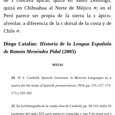
quizá en Chihuahua al Norte de Méjico
; en el
28
Perú parece ser propia de la sierra la
s
ápico-
alveolar, a di­ferencia de la
s
dorsal de la costa y de
Chile
.
29
Diego Catalán:
Historia de la Lengua Española
de Ramón Menéndez Pidal
(2005)
NOTAS
24
D. L. Canfield,
Spanish Literature in Mexican Languages as a
source for the study of Spanish pronunciation,
1934, pp. 155, 157, 172-
173 y 201-202.
25
En la bibliografía de la citada obra de Canfield, pp. 38-110, hallo 16
escritores del siglo XVI cuya patria es conocida, y son 9 de tierra con
s