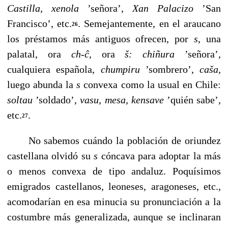
Castilla, xenola
’señora’,
Xan Palacizo
’San
Francisco’, etc.
. Semejantemente, en el araucano
26
los préstamos más antiguos ofrecen, por
s
, una
palatal, ora
ch-
ĉ
,
ora
š:
chiñura
’señora’,
cualquiera española,
chumpiru
’som­brero’,
ca
š
a,
luego abunda la
s
convexa como la usual en Chile:
soltau
’soldado’,
vasu,
mesa, kensave
’quién sabe’,
etc.
.
27
No sabemos cuándo la población de oriundez
castellana olvidó su
s
cóncava para adoptar la más
o menos convexa de tipo andaluz. Poquísimos
emigrados castellanos, leone­ses, aragoneses, etc.,
acomodarían en esa minucia su pronunciación a la
costumbre más generalizada, aunque se in­clinaran