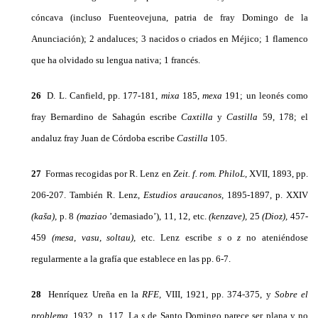
cóncava (incluso Fuenteovejuna, patria de fray Domingo de la
Anunciación); 2 andaluces; 3 nacidos o cria­dos en Méjico; 1 flamenco
que ha olvidado su lengua nativa; 1 francés.
26
D. L. Canfield, pp. 177-181,
mixa
185,
mexa
191; un leonés como
fray Bernardino de Sahagún escribe
Caxtilla
y
Castilla
59, 178; el
andaluz fray Juan de Córdoba escribe
Castilla
105.
27
Formas recogidas por R. Lenz en
Zeit. f. rom. PhiloL,
XVII, 1893, pp.
206-207. También R. Lenz,
Estudios araucanos,
1895-1897, p. XXIV
(ka
š
a),
p. 8
(maziao
’demasiado’), 11, 12, etc.
(kenzave),
25
(Dioz),
457-
459
(mesa,
vasu,
soltau),
etc. Lenz escribe
s
o
z
no ateniéndose
regularmente a la grafía que establece en las pp. 6-7.
28
Henríquez Ureña en la
RFE,
VIII, 1921, pp. 374-375, y
So­bre el
problema,
1932, p. 117. La
s
de Santo Domingo parece ser plana y no