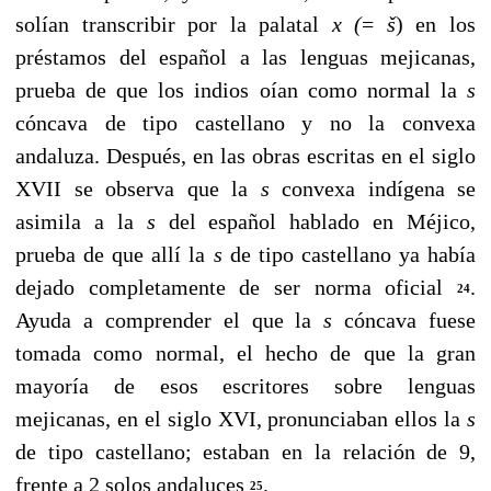
solían transcribir por la pala­tal
x
(
=
š
) en los
préstamos del español a las lenguas me­jicanas,
prueba de que los indios oían como normal la
s
cóncava de tipo castellano y no la convexa
andaluza. Des­pués, en las obras escritas en el siglo
XVII se observa que la
s
convexa indígena se
asimila a la
s
del español hablado en Méjico,
prueba de que allí la
s
de tipo castellano ya había
dejado completamente de ser norma oficial
.
24
Ayuda a comprender el que la
s
cóncava fuese
tomada como nor­mal, el hecho de que la gran
mayoría de esos escritores sobre lenguas
mejicanas, en el siglo XVI, pronunciaban ellos la
s
de tipo castellano; estaban en la relación de 9,
frente a 2 solos andaluces
.
25