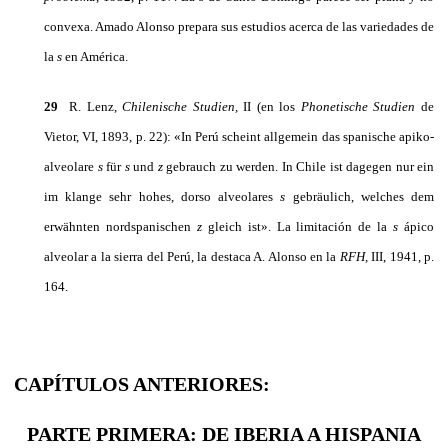
convexa. Amado Alonso prepara sus estudios acerca de las variedades de
la
s
en América.
29
R. Lenz,
Chilenische Studien,
II (en los
Phonetische Studien
de
Vietor, VI, 1893, p. 22): «In Perú scheint allgemein das spanische apiko-
alveolare
s
für
s
und
z
gebrauch zu werden. In Chile ist dagegen nur ein
im klange sehr hohes, dorso alveolares
s
gebräulich, welches dem
erwähnten nordspanischen
z
gleich ist». La limitación de la
s
ápico
alveolar a la sierra del Perú, la desta­ca A. Alonso en la
RFH,
III, 1941, p.
164.
CAPÍTULOS ANTERIORES:
PARTE PRIMERA: DE IBERIA A HISPANIA