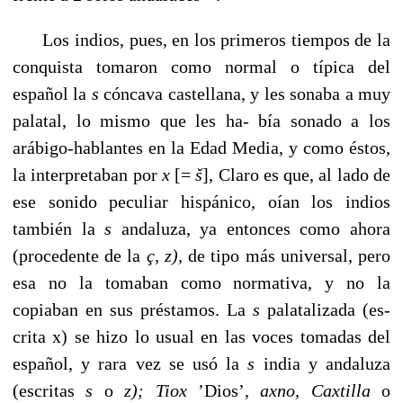
Los indios, pues, en los primeros tiempos de la
conquista tomaron como normal o típica del
español la
s
cóncava cas­tellana, y les sonaba a muy
palatal, lo mismo que les ha- bía sonado a los
arábigo-hablantes en la Edad Media, y como éstos,
la interpretaban por
x
[=
š
], Claro es que, al lado de
ese sonido peculiar hispánico, oían los indios
también la
s
andaluza, ya entonces como ahora
(procedente de la
ç, z),
de tipo más universal, pero
esa no la tomaban como normati­va, y no la
copiaban en sus préstamos. La
s
palatalizada (es­
crita x) se hizo lo usual en las voces tomadas del
español, y rara vez se usó la
s
india y andaluza
(escritas
s
o
z); Tiox
’Dios’,
axno, Caxtilla
o