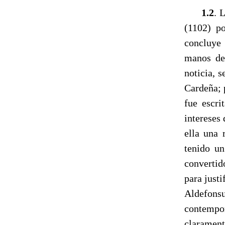
1.2
. 
(1102) po
concluye 
manos de
noticia, 
Cardeña; 
fue escri
intereses
ella una 
tenido un
convertid
para justi
Aldefon
contempor
clarament