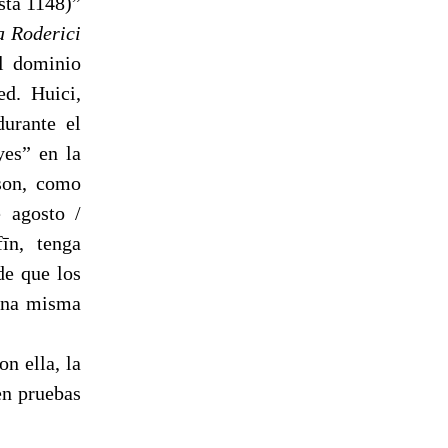
asta 1148)”
a Roderici
el dominio
urante el
 son, como
e agosto /
de que los
una misma
n ella, la
en pruebas