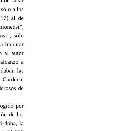
do de sacar
 sólo a los
17) al de
ionensi”,
nsi”, sólo
ra imputar
o al autor
 alcanzó a
daban las
. Cardena,
derosos de
cogido por
ión de los
órdoba, la