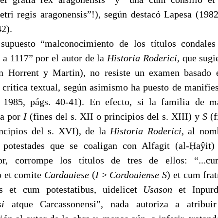
tri regis aragonensis”!), según destacó Lapesa (198
42).
supuesto “malconocimiento de los títulos condales
s a 1117” por el autor de la
Historia Roderici
, que sugi
an Horrent y Martin), no resiste un examen basado 
 crítica textual, según asimismo ha puesto de manifie
 1985, págs. 40-41). En efecto, si la familia de m
da por
I
(fines del s. XII o principios del s. XIII) y
S
(f
ncipios del s. XVI), de la
Historia Roderici
, al nom
potestades que se coaligan con Alfagit (al-Ḥaŷit)
r, corrompe los títulos de tres de ellos: “...c
o et comite
Cardauiese
(
I
>
Cordouiense S
) et cum fra
is et cum potestatibus, uidelicet
Usason
et Inpur
nsi
atque Carcassonensi”, nada autoriza
a atribui