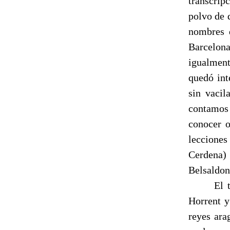
transcrip
polvo de d
nombres 
Barcelon
igualment
quedó int
sin vacil
contamos
conocer 
lecciones
Cerdena) 
Belsaldon 
El 
Horrent y
reyes ara