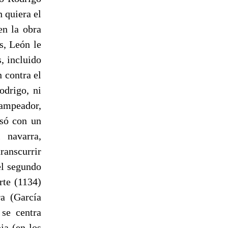
n quiera el
en la obra
s, León le
, incluido
 contra el
odrigo, ni
Campeador,
asó con un
 navarra,
ranscurrir
el segundo
rte (1134)
ra (García
 se centra
ja (en los