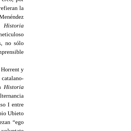
efieran la
e Menéndez
la
Historia
meticuloso
s, no sólo
mprensible
 Horrent y
catalano-
la
Historia
lternancia
so I entre
pio Ubieto
rezan “ego
 voluntate