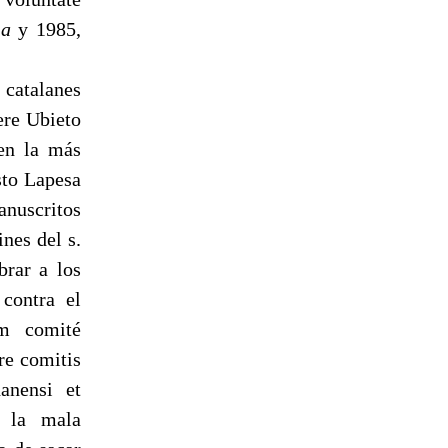
2
a
y 1985,
 catalanes
ere Ubieto
en la más
sto Lapesa
anuscritos
ines del s.
brar a los
 contra el
um comité
tre comitis
danensi et
r la mala