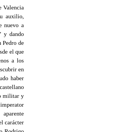
e Valencia
u auxilio,
de nuevo a
” y dando
n Pedro de
sde el que
enos a los
scubrir en
pudo haber
castellano
 militar y
t imperator
aparente
l carácter
io Rodrigo