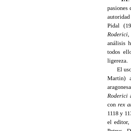
pasiones 
autoridad
Pidal (1
Roderici
,
análisis 
todos ell
ligereza.
El us
Martin) 
aragones
Roderici
con
rex 
1118 y 11
el editor
Petrus, D