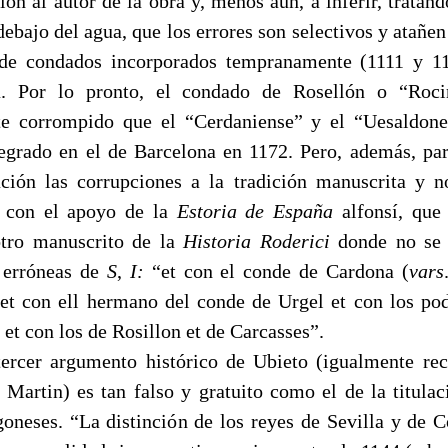
ción al autor de la obra y, menos
aún, a inferir, tratan
ebajo del agua, que los errores son selectivos y atañen
de condados incorporados tempranamente (1111 y 11
a. Por lo pronto, el condado de Rosellón o “Rocin
e corrompido que el “Cerdaniense” y el “Uesaldone
egrado en el de Barcelona en 1172. Pero, además, pa
ación las corrupciones a la tradición manuscrita y n
 con el apoyo de la
Estoria de España
alfonsí, que
otro manuscrito de la
Historia Roderici
donde no se 
 erróneas de
S
,
I:
“et con el conde de Cardona (
vars
et con ell hermano del conde de Urgel et con los po
et con los de Rosillon et de Carcasses”.
tercer argumento histórico de Ubieto (igualmente re
 Martin) es tan falso y gratuito como el de la titulac
goneses. “La distinción de los reyes de Sevilla y de C