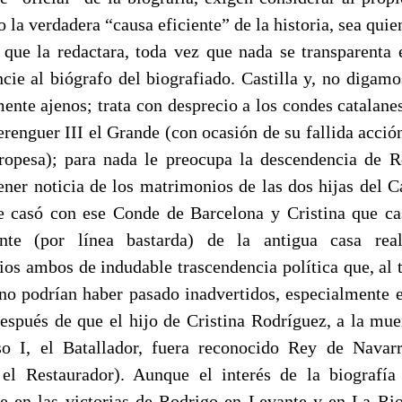
la verdadera “causa eficiente” de la historia, sea quie
 que la redactara, toda vez que nada se transparenta 
ncie al biógrafo del biografiado. Castilla y, no digamo
mente ajenos; trata con desprecio a los condes catalanes
enguer III el Grande (con ocasión de su fallida acción
opesa); para nada le preocupa la descendencia de R
ener noticia de los matrimonios de las dos hijas del 
 casó con ese Conde de Barcelona y Cristina que c
ente (por línea bastarda) de la antigua casa real
os ambos de indudable trascendencia política que, al t
 no podrían haber pasado inadvertidos, especialmente 
después de que el hijo de Cristina Rodríguez, a la mue
o I, el Batallador, fuera reconocido Rey de Navar
el Restaurador). Aunque el interés de la biografía
e en las victorias de Rodrigo en Levante y en La Rio