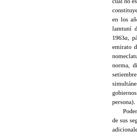
cual no es
constituy
en los añ
lamtuní 
1963
a
, p
emirato de ﺀAlī ibn Yūsuf (1106-1143), los gobernadores (
nomeclatu
norma, di
setiembre d
simultáne
gobierno
persona).
Podem
de sus se
adicional