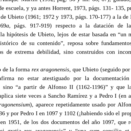
de escuela, y ya antes Horrent, 1973, págs. 131- 135, pr
 de Ubieto (1961; 1972 y 1973, págs. 170-177) a la d
969
a
, págs. 917-919) respecto a la datación de 
 la hipótesis de Ubieto, lejos de estar basada en “un 
histórico de su contenido”, reposa sobre fundamento
os de extrema debilidad, sino construidos con inco
o de la forma
rex aragonensis
, que Ubieto (seguido por
afirma no estar atestiguado por la documentación 
a sino “a partir de Alfonso II (1162-1196)” y que 
aplica siete veces a Sancho Ramírez y a Pedro I (en a
aragonensium
), aparece repetidamente usado por Alfon
36 y por Pedro I en 1097 y 1102 (¡habiendo sido el pro
, en 1951
,
de los dos documentos del año 1097, que 
ei gratia rex aragonensis” y “una cum consilio et