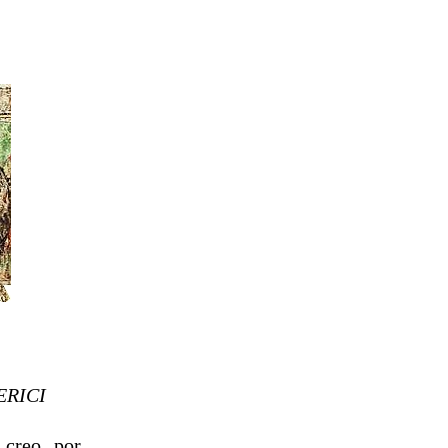
ERICI
 creo, por