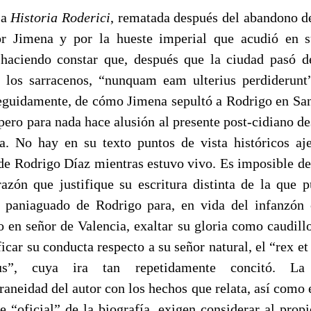
La
Historia Roderici
, rematada después del abandono d
r Jimena y por la hueste imperial que acudió en s
haciendo constar que, después que la ciudad pasó 
 los sarracenos, “nunquam eam ulterius perdiderunt
seguidamente, de cómo Jimena sepultó a Rodrigo en Sa
pero para nada hace alusión al presente post-cidiano de
ta. No hay en su texto puntos de vista históricos aj
 de Rodrigo Díaz mientras estuvo vivo. Es imposible de
razón que justifique su escritura distinta de la que 
 paniaguado de Rodrigo para, en vida del infanzón 
o en señor de Valencia, exaltar su gloria como caudillo
ficar su conducta respecto a su señor natural, el “rex e
sus”, cuya ira tan repetidamente concitó. La 
aneidad del autor con los hechos que relata, así como e
e “oficial” de la biografía, exigen considerar al prop