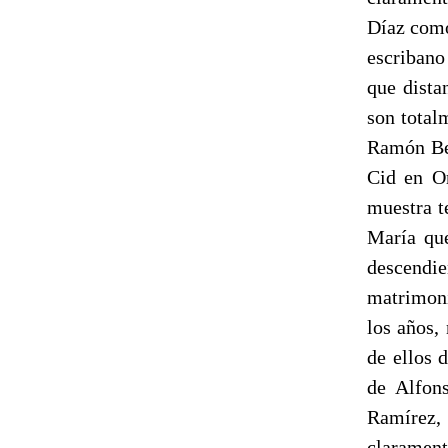
Díaz como 
escribano
que dista
son total
Ramón Ber
Cid en Or
muestra t
María que
descendi
matrimoni
los años,
de ellos 
de Alfons
Ramírez, 
clarament