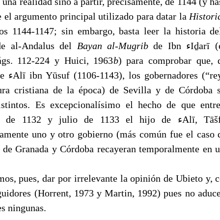
 una realidad sino a partir, precisamente, de 1144 (y h
e el argumento principal utilizado para datar la
Histori
os 1144-1147; sin embargo, basta leer la historia d
de al-Andalus del
Bayan al-Mugrib
de Ibn ﺀIḏarī (ed. Huici,
ágs. 112-224 y Huici, 1963
b
) para comprobar que, d
“reyes” en la
ra cristiana de la época) de Sevilla y de Córdoba
stintos. Es excepcionalísimo el hecho de que entr
e 1132 y julio de 1133 el hijo de ﺀAlī, Tāšfīn, tenga
amente uno y otro gobierno (más común fue el caso 
s de Granada y Córdoba recayeran temporalmente en 
os, pues, dar por irrelevante la opinión de Ubieto y, co
guidores (Horrent, 1973 y Martin, 1992) pues no aduc
es ningunas.