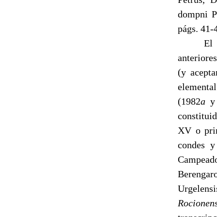
dompni Pe
págs. 41-
El 
anteriore
(y acept
elemental
(1982
a
y
constitui
XV o pri
condes y 
Campeado
Berengar
Urgelens
Rocione