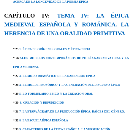
ACERCA DE LA LONGEVIDAD DE LA POESÍA ÉPICA
CAPÍTULO IV:
TEMA IV:
LA ÉPICA
MEDIEVAL ESPAÑOLA Y ROMÁNICA. LA
HERENCIA DE UNA ORALIDAD PRIMITIVA
* 25
1. ÉPICA
DE ORÍGENES ORALES Y ÉPICA CULTA
* 26
2.LOS MODELOS CONTEMPORÁNEOS DE POESÍA NARRATIVA ORAL Y LA
ÉPICA MEDIEVAL
* 27
3. EL MODO DRAMÁTICO DE LA NARRACIÓN ÉPICA
* 28
4. EL MOLDE PROSÓDICO Y LA GENERACIÓN DEL DISCURSO ÉPICO
* 29
5. LO FORMULARIO ÉPICO Y LA CREACIÓN ORAL
* 30
6. CREACIÓN Y REFUNDICIÓN
* 31
7. LA ETAPA ÁGRAFA DE LA PRODUCCIÓN ÉPICA. RAÍCES DEL GÉNERO.
* 32
8. LA ESCUELA ÉPICA ESPAÑOLA
* 33
9. CARACTERES DE LA ÉPICA ESPAÑOLA. LA VERSIFICACIÓN.