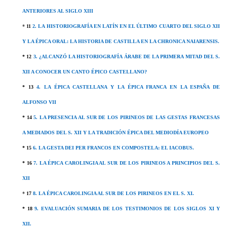
ANTERIORES AL SIGLO XIII
*
11
2. LA HISTORIOGRAFÍA EN LATÍN EN EL ÚLTIMO CUARTO DEL SIGLO XII
Y LA ÉPICA ORAL: LA HISTORIA DE CASTILLA EN LA CHRONICA NAIARENSIS.
*
12
3. ¿ALCANZÓ LA HISTORIOGRAFÍA ÁRABE DE LA PRIMERA MITAD DEL S.
XII A CONOCER UN CANTO ÉPICO CASTELLANO?
*
13
4. LA ÉPICA CASTELLANA Y LA ÉPICA FRANCA EN LA ESPAÑA DE
ALFONSO VII
* 14
5. LA PRESENCIA AL SUR DE LOS PIRINEOS DE LAS GESTAS FRANCESAS
A MEDIADOS DEL S. XII Y LA TRADICIÓN ÉPICA DEL MEDIODÍA EUROPEO
*
15
6. LA GESTA DEI PER FRANCOS EN COMPOSTELA: EL IACOBUS.
*
16
7. LA ÉPICA CAROLINGIA AL SUR DE LOS PIRINEOS A PRINCIPIOS DEL S.
XII
*
17
8. LA ÉPICA CAROLINGIA AL SUR DE LOS PIRINEOS EN EL S. XI.
*
18
9. EVALUACIÓN SUMARIA DE LOS TESTIMONIOS DE LOS SIGLOS XI Y
XII.