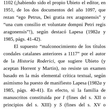
1102 (¡habiendo sido el propio Ubieto el editor, en
1951
,
de los dos documentos del año 1097, que
rezan “ego Petrus, Dei gratia rex aragonensis” y
“una cum consilio et voluntate dompni Petri regis
aragonensis”!), según destacó Lapesa (1982
a
y
1985, págs. 41-42).
El supuesto “malconocimiento de los títulos
condales catalanes anteriores a 1117” por el autor
de la
Historia Roderici
, que sugiere Ubieto (y
aceptan Horrent y Martin), no resiste un examen
basado en la más elemental crítica textual, según
asimismo ha puesto de manifiesto Lapesa (1982
a
y
1985, págs. 40-41). En efecto, si la familia de
manuscritos constituida por
I
(fines del s. XII o
principios del s. XIII) y
S
(fines del s. XV o