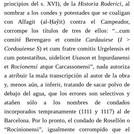
principios del s. XVI), de la
Historia Roderici
, al
nombrar a los condes y potestades que se coaligan
con Alfagit (al-Ḥaŷit) contra el Campeador,
corrompe los títulos de tres de ellos: “...cum
comité Berengaro et comite
Cardauiese
(
I
>
Cordouiense S
) et cum fratre comitis Urgelensis et
cum potestatibus, uidelicet
Usason
et Inpurdanensi
et
Rocionensi
atque Carcassonensi”, nada autoriza
a atribuir la mala transcripción al autor de la obra
y, menos
aún, a inferir, tratando de sacar polvo de
debajo del agua, que los errores son selectivos y
atañen sólo a los nombres de condados
incorporados tempranamente (1111 y 1117) al de
Barcelona. Por lo pronto, el condado de Rosellón o
“Rocinionensi”, igualmente corrompido que el