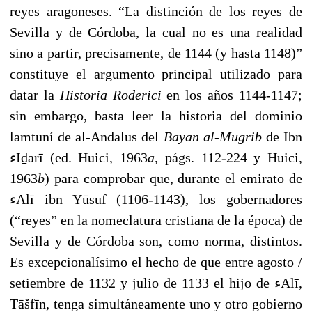
reyes aragoneses. “La distinción de los reyes de
Sevilla y de Córdoba, la cual no es una realidad
sino a partir, precisamente, de 1144 (y hasta 1148)”
constituye el argumento principal utilizado para
datar la
Historia Roderici
en los años 1144-1147;
sin embargo, basta leer la historia del dominio
lamtuní de al-Andalus del
Bayan al-Mugrib
de Ibn
ﺀIḏarī (ed. Huici, 1963
a
, págs. 112-224 y Huici,
1963
b
) para comprobar que, durante el emirato de
ﺀAlī ibn Yūsuf (1106-1143), los gobernadores
(“reyes” en la nomeclatura cristiana de la época) de
Sevilla y de Córdoba son, como norma, distintos.
Es excepcionalísimo el hecho de que entre agosto /
setiembre de 1132 y julio de 1133 el hijo de ﺀAlī,
Tāšfīn, tenga simultáneamente uno y otro gobierno