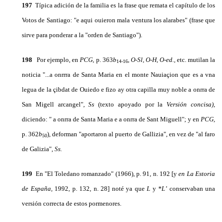
197
Típica adición de la familia es la frase que remata el capítulo de los
Votos de Santiago: "e aqui ouieron mala ventura los alarabes" (frase que
sirve para ponderar a la "orden de Santiago").
198
Por ejemplo, en
PCG,
p. 363
b
,
O-Sl, O-H, O-ed.,
etc. mutilan la
14-16
noticia "...a onrrra de Santa Maria en el monte Nauiaçion que es a vna
legua de la çibdat de Ouiedo e fizo ay otra capilla muy noble a onrra de
San Migell arcangel",
Ss
(texto apoyado por la
Versión concisa),
diciendo: " a onrra de Santa Ma­ria e a onrra de Sant Miguell"; y en
PCG,
p. 362
b
), deforman "aportaron al puerto de Gallizia", en vez de "al faro
50
de Galizia",
Ss.
199
En "El Toledano romanzado" (1966), p. 91, n. 192 [y
en La Estoria
de España,
1992, p. 132, n. 28] noté ya que
L
y
*L’
conservaban una
versión correcta de estos pormenores.