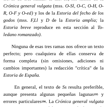
Crónica general vulgata
(mss.
O-Sl, O-C, O-H, O-
R, O-F y O-ed)
y los de la
Estoria del fecho de los
godos
(mss.
F,Ll
y
D
de la
Estoria amplia;
la
Estoria breve
reproduce en esta sección al
To­
ledano romanzado).
Ninguna de esas tres ramas nos ofrece un texto
perfecto; pero cualquiera de ellas conserva de
forma completa (sin omisiones, adiciones ni
cambios importantes) la redacción "crítica" de la
Estoria de España.
En general, el texto de
Ss
resulta preferible,
aunque presenta algunas pequeñas la­gunas
y
195
errores particulares
. La
Crónica general vulgata
196