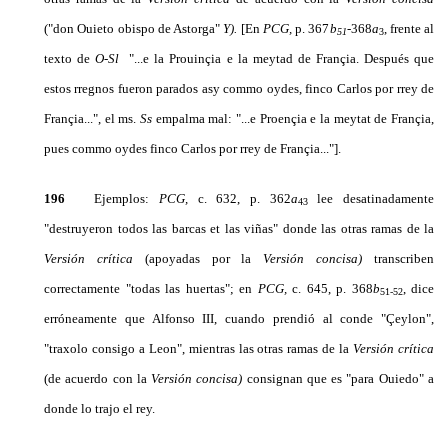
("don Ouieto obis­po de Astorga"
Y).
[En
PCG,
p. 367
b
-368
a
, frente al
51
3
texto de
O-Sl
"...e la Prouinçia e la meytad de Françia. Después que
estos rregnos fueron parados asy commo oydes, finco Carlos por rrey de
Françia...", el ms.
Ss
empalma mal: "...e Proençia e la meytat de Françia,
pues commo oydes finco Carlos por rrey de Françia..."].
196
Ejemplos:
PCG,
c. 632, p. 362
a
lee desatinadamente
43
"destruyeron todos las barcas et las viñas" donde las otras ramas de la
Versión crítica
(apoyadas por la
Versión concisa)
transcriben
correctamente "todas las huertas"; en
PCG,
c. 645, p. 368
b
, dice
51-52
erróneamente que Alfonso III, cuando prendió al conde "Çeylon",
"traxolo consigo a Leon", mientras las otras ramas de la
Versión crítica
(de acuerdo con la
Versión concisa)
consignan que es "para Ouiedo" a
donde lo trajo el rey.