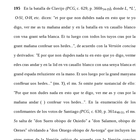
195
En la batalla de Clavijo
(PCG,
c. 629, p. 360
b
), donde
L, *L’,
14-19
O-Sl, O-H,
etc. dicen: "et por que non dubdes nada en esto que te yo
digo, ver me as tu mañana andar y en la batalla en vn cauallo blanco
con vna grant seña blanca. Et tu luego con todos los tuyos cras por la
grant mañana confesar uos hedes...", de acuerdo con la
Versión concisa
y derivados: "E por que non dupdes nada tu en esto que yo digo, verme
edes cras andar y en la lid en vn cauallo blanco con una senya blanca et
grand espada rreluziente en la mano. Et uos luego por la grand manyana
conffesar uos hedes..." (ms.
Y),
el ms.
Ss
omite parte sustancial de ello:
"Por que non dudes nada en esto que te digo, ver me as y cras por la
mañana andar ( ) confesar vos hedes...". En la enumeración de los
confirmantes de los votos de Santiago
(PCG,
c. 630, p. 361
a
, el ms.
48-51
Ss
salta de "don Suero obispo de Ouiedo" a "don Salamon, obispo de
Orenes" olvidando a "don Oruego obispo de As-torga" que incluyen las
otras ramas de la
Versión crítica
de acuerdo con la
Versión concisa