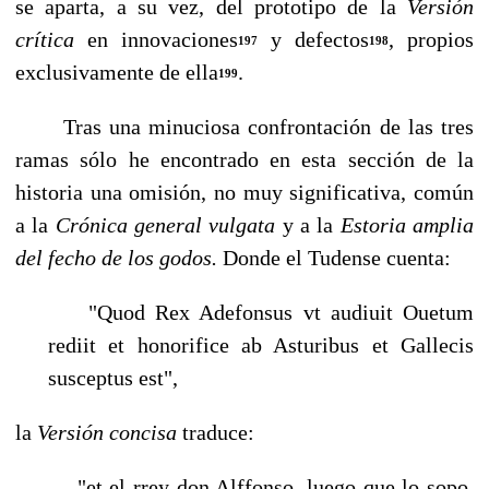
se aparta, a su vez, del prototipo de la
Versión
crítica
en innovaciones
y defectos
, propios
197
198
exclusivamen­te de ella
.
199
Tras una minuciosa confrontación de las tres
ramas sólo he encontrado en esta sec­ción de la
historia una omisión, no muy significativa, común
a la
Crónica general vulgata
y a la
Estoria amplia
del fecho de los godos.
Donde el Tudense cuenta:
"Quod Rex Adefonsus vt audiuit Ouetum
rediit et honorifice ab Asturibus et Gallecis
susceptus est",
la
Versión concisa
traduce:
"et el rrey don Alffonso, luego que lo sopo,