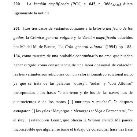
200
La
Versión amplificada (PCG,
c. 645, p. 368
b
)
dilata
32
-36
ligeramente la noticia.
201
[Los tres casos de variantes comunes a la
Estoria del fecho de los
godos,
la
Crónica general vulga­ta
y la
Versión amplificada
aducidos
a
por M
del M. de Bustos, "La
Crón. general vulgata"
(1994), pp. 183-
184, como muestra de una probable
contaminatio
no creo que puedan
haber surgido como consecuencia de una labor ocasional de colación:
las tres variantes son adiciones con un valor informativo adicional nulo,
ya que se trata de las palabras "otrosy", "todas" y "don Alfonso"
incorporadas a las frases "e murieron y de los de las naves mas de
quatrocientos e de los moros [ ] murieron y muchos", "e despues
astragaron [ ] las yslas : Mayorgas e Menorgas et Viça e Formentera", "et
el rrey [ ] estando en Leon", que ofrecía la
Versión crítica.
Me parece
inconcebible que alguien se tome el trabajo de colacionar frase tras frase