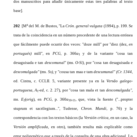
dos ma­nuscritos para añadir únicamente estas tres palabras al texto
base].
a
202
[M
del M. de Bustos, "La
Crón. general vulgata
(1994), p. 199. Se
trata de la coincidencia en un número procedente de una lectura errónea
que fácilmente puede ocurrir dos veces: "doze mill" por "diez (dez,
en
portugués)
mill", en
PCG,
p. 366
a
y de la variante "cosa tan
1
desaguisada e tan
descomunal
"
(ms.
O-Sl),
por "cosa tan desaguisada e
descomulgada"
(ms.
Ss),
y "cousa tan maa e tam
descumunal" (Cr.
1344,
ed. Cintra, c. CCLII. 5, variante presente ya en la
Vers
ã
o
galego-
portuguesa, A
-
ed,
c. 2. 27), por "cosa tan mala et tan
descomulgada"
,
1
ms.
E
(
orig
),
en
PCG,
p. 360
a
, que, vista la fuente ("...propter
2
10-11
stuprum et sacrilegium...", Tudense,
Chron. Mundi,
p. 76) y la
correspondencia con los textos básicos (la
Versión crítica,
en un caso, la
Versión amplificada,
en otro), también resulta más explicable como
error poligenético que a través de la consulta de una obra adicional. Lo