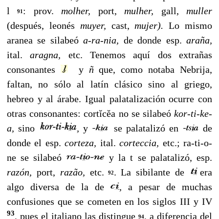
l
: prov.
molher,
port,
mu
lher,
gall,
muller
91
(después, leonés
muyer,
cast,
mujer).
Lo mis­mo
aranea se silabeó
a-ra-nia,
de donde esp.
araña,
ital.
aragna,
etc. Tenemos aquí dos extrañas
consonantes
y
ñ
que, como notaba Nebrija,
faltan, no sólo al latín clásico sino al griego,
hebreo y al árabe. Igual palatalización ocu­rre con
otras consonantes: cortĭcĕa no se silabeó
kor-ti-ke-
a,
sino
,
y
se palatalizó en
de
donde el esp.
corteza,
ital.
corteccia,
etc.; ra-ti-o-
ne se silabeó
y la t se palatalizó, esp.
razón,
port,
raz
ã
o,
etc.
. La sibi­lante de
era
92
algo diversa de la de
,
a pesar de muchas
confusiones que se cometen en los siglos III y IV
93
, pues el italiano las distingue
, a diferencia del
94