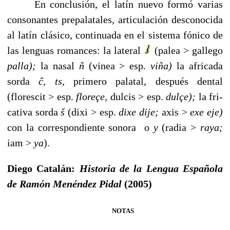
En conclusión, el latín nuevo formó varias
consonantes prepalatales, articulación desconocida
al latín clásico, con­tinuada en el sistema fónico de
las lenguas romances: la lateral
(palea > gallego
palla);
la nasal
ñ
(vinea > esp.
viña)
la africada
sorda
ĉ
, ts,
primero palatal, después den­tal
(florescit > esp.
floreçe,
dulcis > esp.
dulçe);
la fri­
cativa sorda
š
(dixi > esp.
dixe dije;
axis >
exe eje)
con la correspondiente sonora
o
y
(radia >
raya;
iam >
ya
).
Diego Catalán:
Historia de la Lengua Española
de Ramón Menéndez Pidal
(2005)
NOTAS