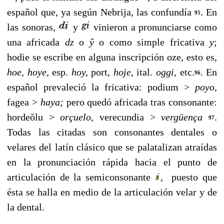
español que, ya según Nebrija, las confundía
. En
95
las sonoras,
y
vi­nieron a pronunciarse como
una africada
dz
o
ŷ
o como simple fricativa
y
;
hodie se escribe en alguna inscripción oze, esto es,
ho
e,
hoye,
esp.
hoy,
port,
hoje,
ital.
oggi,
etc.
. En
96
español prevaleció la fricativa: podium >
poyo,
fagea >
haya;
pero quedó africada tras consonante:
hordeŏlu >
orç
uelo,
verecundia >
vergüença
.
97
Todas las citadas son consonantes dentales o
velares del latín clásico que se palatalizan atraídas
en la pronunciación rápida hacia el punto de
articulación de la semiconsonante
,
puesto que
ésta se halla en medio de la articulación velar y de
la den­tal.