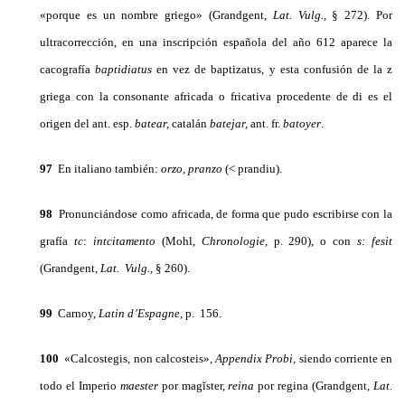
«porque es un nom­bre griego» (Grandgent,
Lat. Vulg.,
§ 272). Por
ultracorrección, en una inscripción española del año 612 aparece la
cacografía
baptidiatus
en vez de baptizatus, y esta confusión de la z
griega con la consonante africada o fricativa procedente de di es el
origen del ant. esp.
batear,
catalán
batejar,
ant. fr.
batoyer
.
97
En italiano también:
orzo, pranzo
(< prandiu).
98
Pronunciándose como africada, de forma que pudo escribirse con la
grafía
tc
:
intcitamento
(Mohl,
Chronologie,
p. 290), o con
s: fe
sit
(Grandgent,
Lat. Vulg.,
§ 260).
99
Carnoy,
Latin d’Espagne,
p. 156.
100
«Calcostegis, non calcosteis»,
Appendix
Probi,
sien­do corriente en
todo el Imperio
maester
por magĭster,
reina
por regina (Grandgent,
Lat.