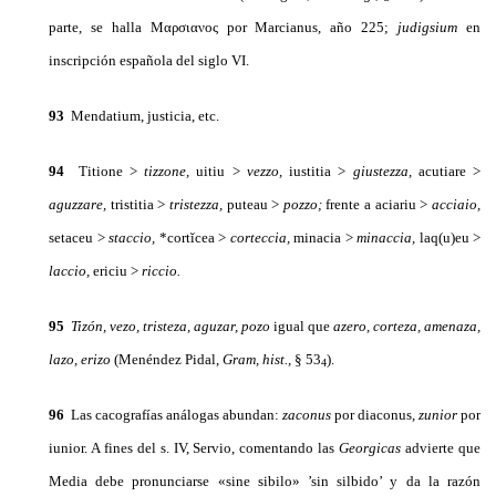
parte, se halla Μαρσιανος por Marcianus, año 225;
judigsium
en
inscripción española del siglo VI.
93
Mendatium, justicia, etc.
94
Titione >
tizzone,
uitiu >
vezzo,
iustitia >
giustezza,
acutiare >
aguzzare,
tristitia >
tristezza,
puteau >
pozzo;
frente a aciariu >
acciaio,
setaceu >
staccio,
*cortĭcea >
corteccia,
minacia >
minaccia,
laq(u)eu >
laccio,
ericiu >
riccio.
95
Tizón, vezo, tristeza, aguzar, pozo
igual que
azero, corteza, ame­naza,
lazo, erizo
(Menéndez Pidal,
Gram, hist.,
§ 53
).
4
96
Las cacografías análogas abundan:
zaconus
por diaconus,
zunior
por
iunior. A fines del s. IV, Servio, co­mentando las
Georgicas
advierte que
Media debe pronunciarse «sine sibilo» ’sin silbido’ y da la razón