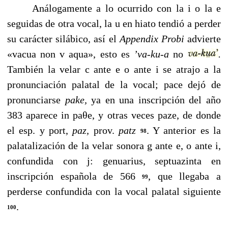
Análogamente a lo ocurrido con la i o la e
seguidas de otra vocal, la u en hiato tendió a perder
su carácter silábi­co, así el
Appendix
Probi
advierte
«vacua non v aqua», esto es
’va-ku-a
no
.
También la velar c ante e o ante i se atrajo a la
pronunciación palatal de la vocal; pace dejó de
pronunciarse
pake,
ya en una inscripción del año
383 aparece in paθe, y otras veces paze, de donde
el esp. y port,
paz,
prov.
patz
. Y anterior es la
98
palatalización de la velar sonora g ante e, o ante i,
confundida con j: genuarius, septuazinta en
inscripción española de 566
, que llegaba a
99
perderse confundida con la vocal palatal si­guiente
.
100