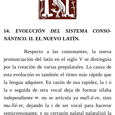
14.
EVOLUCIÓN DEL SISTEMA CONSO­
NÁNTICO.
II. EL NUEVO LATÍN.
Respecto a las consonantes, la nueva
pronunciación del latín en el siglo V se distinguía
por la creación de varias prepalatales. La causa de
esta evolución es también el rit­mo más rápido que
la lengua adquiere. En razón de esa rapidez, la i o
la e seguida de otra vocal deja de formar sílaba
independiente
: no se articula ya
mul
ĭ
-
ĕ
-re,
sino
90
mu-l
ĭ
é-re,
dejando la i de ser vocal para hacerse
semiconsonante, y su cerrazón palatal palatalizó la