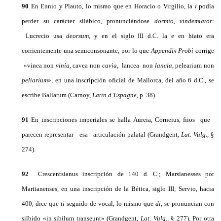
90
En Ennio y Plauto, lo mismo que en Horacio o Virgilio, la
i
podía
perder su carácter silábico, pronunciándose
dormio
,
vindemiator
:
Lucrecio usa
deorsum
, y en el siglo III d.C. la e en hiato era
corrientemente una semiconsonante, por lo que
Appendix Probi
corrige
«vinea non
vinia,
cavea non
cavia,
lancea non
lancia
, pelearium non
peliarium
»,
en una inscripción oficial de Mallorca, del año 6 d.C., se
escribe Baliarum (Carnoy,
Latin
d’
Espagne,
p. 38).
91
En inscripciones imperiales se halla Aureia, Corneius, fiios que
parecen representar esa articulación palatal (Grandgent,
Lat.
Vulg.,
§
274).
92
Crescentsianus inscripción de 140 d. C.; Marsianesses por
Martianenses, en una inscripción de la Bética, siglo III; Servio, hacia
400, dice que
ti
seguido de vocal, lo mismo que
di,
se pronuncian con
silbido «in sibilum transeunt» (Grandgent,
Lat. Vulg.,
§ 277). Por otra