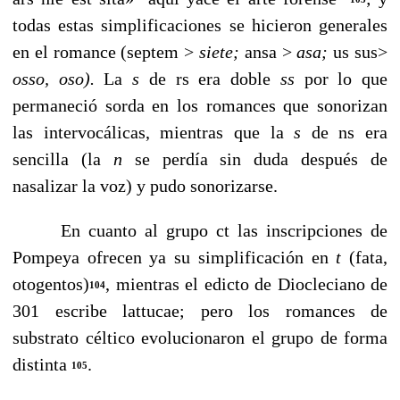
todas estas simplificaciones se hicieron ge­nerales
en el romance (septem >
siete;
ansa >
asa;
us sus>
osso,
oso).
La
s
de rs era doble
ss
por lo que
permaneció sorda en los romances que sonorizan
las intervocálicas, mien­tras que la
s
de ns era
sencilla (la
n
se perdía sin duda des­pués de
nasalizar la voz) y pudo sonorizarse.
En cuanto al grupo ct las inscripciones de
Pompeya ofre­cen ya su simplificación en
t
(fata,
otogentos)
, mien­tras el edicto de Diocleciano de
104
301 escribe lattucae; pero los romances de
substrato céltico evolucionaron el grupo de forma
distinta
.
105