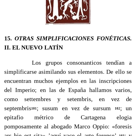
15.
OTRAS SIMPLIFICACIONES FONÉTICAS.
II. EL NUEVO LATÍN
Los grupos consonanticos tendían a
simplificarse asimilan­do sus elementos. De ello se
encuentran muchos ejemplos en las inscripciones
del Imperio; en las de España hallamos varios,
como settembres y setembris, en vez de
septembris
; susum en vez de sursum
; un
101
102
epita­fio métrico de Cartagena elogia
pomposamente al abogado Marco Oppio: «foresis
ars hie est sita» ’aquí yace el arte forense’
; y
103