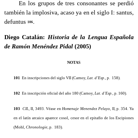
En los grupos de tres consonantes se perdió
también la implosiva, acaso ya en el siglo I: santus,
defuntus
.
106
Diego Catalán:
Historia de la Lengua Española
de Ramón Menéndez Pidal
(2005)
NOTAS
101
En inscripciones del siglo VII (Carnoy,
Lat. d’Esp.,
p. 158).
102
En inscripción oficial del año 180 (Carnoy,
Lat. d’Esp.,
p. 160).
103
CIL,
II, 3493. Véase en
Homenaje Menendez Pelayo,
II, p. 354. Ya
en el latín arcaico aparece cosol, cesor en el epitafio de los Escipiones
(Mohl,
Chronologie,
p. 183).