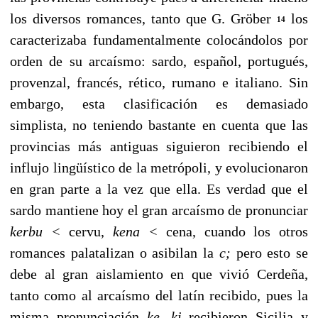
los diversos romances, tanto que G. Gröber
los
14
caracterizaba fundamentalmente colo­cándolos por
orden de su arcaísmo: sardo, español, portu­gués,
provenzal, francés, rético, rumano e italiano. Sin
embargo, esta clasificación es demasiado
simplista, no te­niendo bastante en cuenta que las
provincias más antiguas siguieron recibiendo el
influjo lingüístico de la metrópoli, y evolucionaron
en gran parte a la vez que ella. Es verdad que el
sardo mantiene hoy el gran arcaísmo de pronunciar
kerbu <
cervu,
kena <
cena, cuando los otros
romances palatalizan o asibilan la
c;
pero esto se
debe al gran aisla­miento en que vivió Cerdeña,
tanto como al arcaísmo del latín recibido, pues la
misma pronunciación
ke, ki
recibie­ron Sicilia y