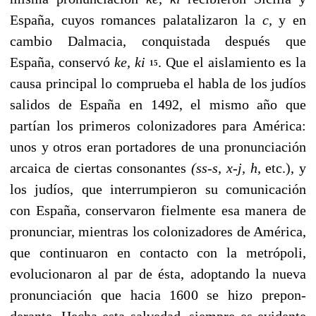
España, cuyos romances palatalizaron la
c,
y en
cambio Dalmacia, conquistada después que
España, conser­vó
ke, ki
. Que el aislamiento es la
15
causa principal lo com­prueba el habla de los judíos
salidos de España en 1492, el mismo año que
partían los primeros colonizadores para América:
unos y otros eran portadores de una pronuncia­ción
arcaica de ciertas consonantes
(ss-s, x-j, h,
etc.), y
los judíos, que interrumpieron su comunicación
con España, conservaron fielmente esa manera de
pronunciar, mientras los colonizadores de América,
que continuaron en contac­to con la metrópoli,
evolucionaron al par de ésta, adoptando la nueva
pronunciación que hacia 1600 se hizo prepon­
derante. Hecha esta salvedad, siempre es evidente