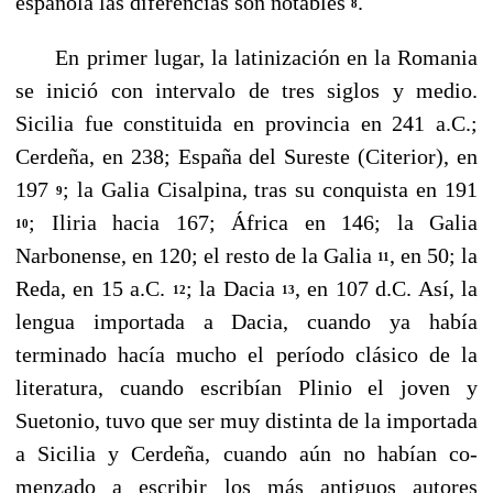
española las diferencias son notables
.
8
En primer lugar, la latinización en la Romania
se inició con intervalo de tres siglos y medio.
Sicilia fue constituida en provincia en 241 a.C.;
Cerdeña, en 238; España del Sureste (Citerior), en
197
; la Galia Cisalpina, tras su con­quista en 191
9
; Iliria hacia 167; África en 146; la Galia
10
Narbonense, en 120; el resto de la Galia
, en 50; la
11
Re­da, en 15 a.C.
; la Dacia
, en 107 d.C. Así, la
12
13
lengua importada a Dacia, cuando ya había
terminado hacía mu­cho el período clásico de la
literatura, cuando escribían Plinio el joven y
Suetonio, tuvo que ser muy distinta de la importada
a Sicilia y Cerdeña, cuando aún no habían co­
menzado a escribir los más antiguos autores