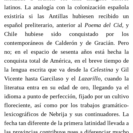
latinos. La analogía con la colonización española
existiría si las Anti­llas hubiesen recibido un
español preliterario, anterior al
Poema del Cid,
y
Chile hubiese sido conquistado por los
contemporáneos de Calderón y de Gracián. Pero
no; en el espacio de sesenta años está hecha la
conquista total de América, en el breve tiempo de
la lengua escrita que va desde la
Celestina
y Gil
Vicente hasta Garcilaso y el
Lazari­llo,
cuando la
literatua entra en su edad de oro, llegando ya el
idioma a punto de perfección, fijado por un cultivo
floreciente, así como por los trabajos gramático-
lexicográ­ficos de Nebrija y sus continuadores. La
fecha tan diferen­te de la primera latinidad llevada a
las provincias contri­buye pues a diferenciar mucho