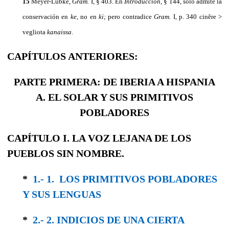
15
Meyer-Lübke,
Gram.
I, § 403. En
Introducción,
§ 144, sólo ad­mite la
conservación en
ke,
no en
ki;
pero contradice
Gram.
I, p. 340 cinĕre >
vegliota
kanaissa
.
CAPÍTULOS ANTERIORES:
PARTE PRIMERA: DE IBERIA A HISPANIA
A. EL SOLAR Y SUS PRIMITIVOS
POBLADORES
CAPÍTULO I. LA VOZ LEJANA DE LOS
PUEBLOS SIN NOMBRE.
*
1.- 1. LOS PRIMITIVOS POBLADORES
Y SUS LENGUAS
*
2.- 2. INDICIOS DE UNA CIERTA