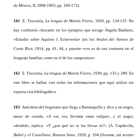
de México,
II, 1898-1903, pp. 169-173).
161
E. Tiscornia,
La lengua de Martín Fierro,
1930, pp. 134-135. No
hay confusión chocante en los ejemplos que recoge Án­gela Baldares,
«Estudio sobre Aquileo J. Echeverría» (en los
Ana­les del Ateneo de
Costa Rica,
1914, pp. 41, 44, y
passim
«vos es de uso corriente en el
lenguaje familiar, como en el de los campe­sinos».
162
E. Tiscornia,
La lengua de Martín Fierro,
1930, pp. 135 y 289. En
este libro se hallan casi todas las informaciones que aquí uti­lizo sin
expresa cita bibliográfica.
163
Anécdota del bogotano que llega a Barranquilla y dice a un negro,
mozo de cuerda, «A ver,
vos,
lleváme estas valijas», y el negro,
ofendido, replica: «Y ¿por qué no te las llevas
tú?»
(A. Capdevila,
Babel y el Castellano,
Buenos Aires, 1928, p. 104
(llevame,
sin acento