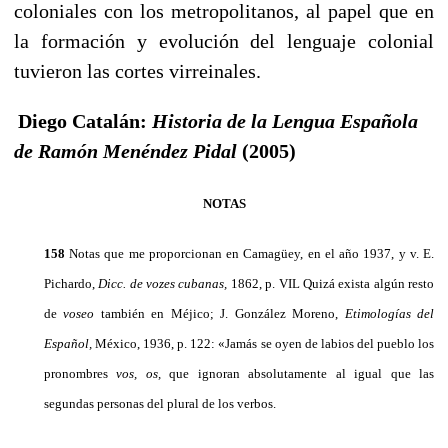
co­loniales con los metropolitanos, al papel que en
la forma­ción y evolución del lenguaje colonial
tuvieron las cortes virreinales.
Diego Catalán:
Historia de la Lengua Española
de Ramón Menéndez Pidal
(2005)
NOTAS
158
Notas que me proporcionan en Camagüey, en el año 1937, y v. E.
Pichardo,
Dicc. de vozes cubanas,
1862, p. VIL Quizá exista algún resto
de
voseo
también en Méjico; J. González Moreno,
Eti­mologías del
Español,
México, 1936, p. 122: «Jamás se oyen de la­bios del pueblo los
pronombres
vos, os,
que ignoran absolutamen­te al igual que las
segundas personas del plural de los verbos.