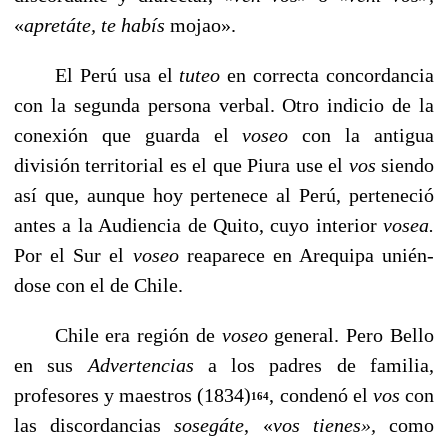
«
apretáte, te habís
mojao».
El Perú usa el
tuteo
en correcta concordancia
con la se­gunda persona verbal. Otro indicio de la
conexión que guarda el
voseo
con la antigua
división territorial es el que Piura use el
vos
siendo
así que, aunque hoy pertenece al Perú, perteneció
antes a la Audiencia de Quito, cuyo inte­rior
vosea.
Por el Sur el
voseo
reaparece en Arequipa unién­
dose con el de Chile.
Chile era región de
voseo
general. Pero Bello
en sus
Ad­vertencias
a los padres de familia,
profesores y maestros (1834)
, condenó el
vos
con
164
las discordancias
sosegáte
, «
vos tienes»,
como