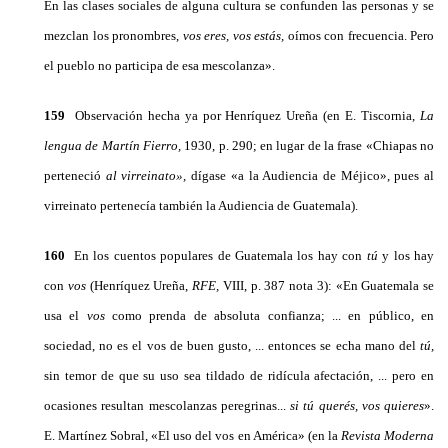
En las clases sociales de alguna cultura se confunden las perso­nas y se
mezclan los pronombres,
vos eres, vos estás,
oímos con frecuencia. Pero
el pueblo no participa de esa mescolanza».
159
Observación hecha ya por Henríquez Ureña (en E. Tiscornia,
La
lengua de Martín Fierro,
1930, p. 290; en lugar de la frase «Chiapas no
perteneció
al virreinato»,
dígase «a la Audien­cia de Méjico», pues al
virreinato pertenecía también la Audien­cia de Guatemala).
160
En los cuentos populares de Guatemala los hay con
tú
y los hay
con
vos
(Henríquez Ureña,
RFE,
VIII, p. 387 nota 3): «En Guatemala se
usa el
vos
como prenda de absoluta confianza; ... en público, en
sociedad, no es el vos de buen gusto, ... entonces se echa mano del
tú,
sin temor de que su uso sea tildado de ridícula afectación, ... pero en
ocasiones resultan mescolanzas pe­regrinas...
si tú querés, vos quieres
».
E. Martínez Sobral, «El uso del vos en América» (en la
Revista Moderna