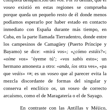
vo­seo
existió en estas regiones se comprueba
porque queda un pequeño resto de él donde menos
podíamos esperarlo por haber estado en contacto
inmediato con España durante más tiempo, en
Cuba, en la parte llamada Tierradentro, donde entre
los campesinos de Camagüey (Puerto Prínci­pe y
Bayamo) se dice: «mirá
vos»;
«¿cómo
estáis
?»;
«
oíme vos
»
’óyeme tú’;
«vos sabís
esto»; un
hermano amonesta a otro:
«anda, íos
otra ves», «pa
que
veáis
»
; es un
voseo
que al parecer evita la
158
mezcla discordante de formas del singular y
conserva el enclítico
os
, un
voseo
de correcto
arcaísmo, como el de Maragatería o el de Sayago.
En contraste con las Antillas y Méjico,