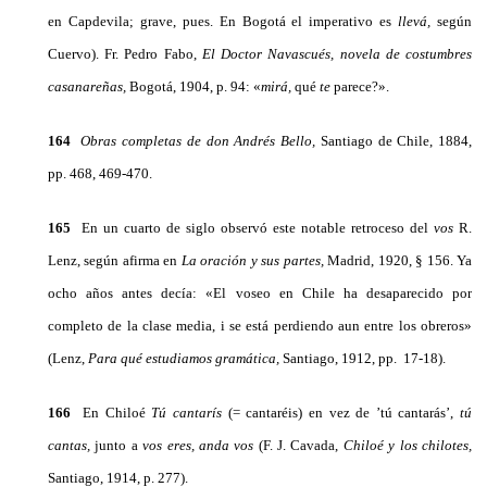
en Capdevila; grave, pues. En Bogotá el im­perativo es
llevá,
según
Cuervo). Fr. Pedro Fabo,
El Doctor Navascués, novela de costumbres
casanareñas,
Bogotá, 1904, p. 94: «
mirá,
qué
te
parece?».
164
Obras completas de don Andrés Bello,
Santiago de Chile, 1884,
pp. 468, 469-470.
165
En un cuarto de siglo observó este notable retroceso del
vos
R.
Lenz, según afirma en
La oración y sus partes,
Madrid, 1920, § 156. Ya
ocho años antes decía: «El voseo en Chile ha desapare­cido por
completo de la clase media, i se está perdiendo aun entre los obreros»
(Lenz,
Para qué estudiamos gramática,
Santiago, 1912, pp. 17-18).
166
En Chiloé
Tú cantarís
(= cantaréis) en vez de ’tú cantarás’,
tú
cantas,
junto a
vos eres, anda vos
(F. J. Cavada,
Chiloé y los chilotes,
Santiago, 1914, p. 277).