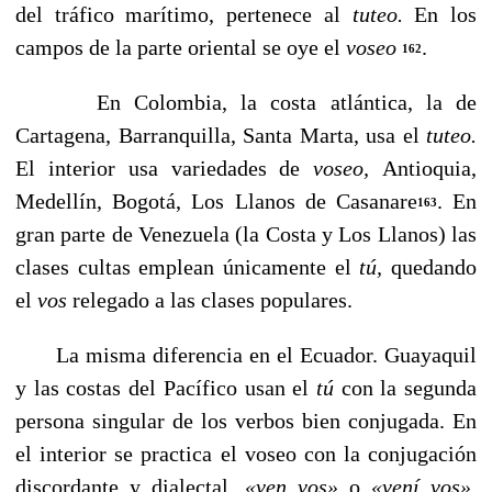
del tráfi­co marítimo, pertenece al
tuteo.
En los
campos de la parte oriental se oye el
voseo
.
162
En Colombia, la costa atlántica, la de
Cartagena, Barranquilla, Santa Marta, usa el
tuteo.
El interior usa variedades de
voseo,
Antioquia,
Medellín, Bogotá, Los Llanos de Casanare
. En
163
gran parte de Venezuela (la Costa y Los Lla­nos) las
clases cultas emplean únicamente el
tú,
quedando
el
vos
relegado a las clases populares.
La misma diferencia en el Ecuador. Guayaquil
y las cos­tas del Pacífico usan el
tú
con la segunda
persona singular de los verbos bien conjugada. En
el interior se practica el voseo con la conjugación
discordante y dialectal,
«ven vos»
o
«vení vos»,