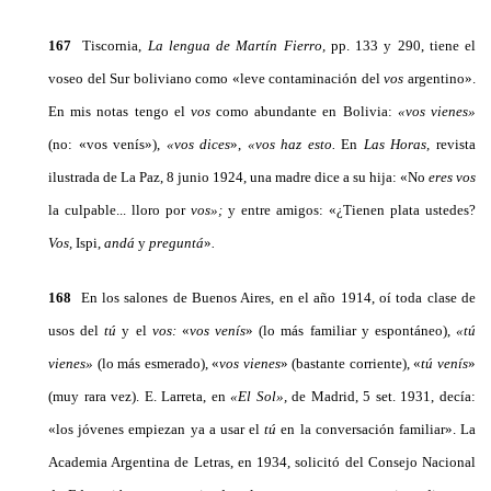
167
Tiscornia,
La lengua de Martín Fierro,
pp. 133 y 290, tiene el
voseo del Sur boliviano como «leve contaminación del
vos
ar­gentino».
En mis notas tengo el
vos
como abundante en Bolivia:
«vos vienes»
(no: «vos venís»),
«vos dices
»,
«vos haz esto.
En
Las Ho­ras,
revista
ilustrada de La Paz, 8 junio 1924, una madre dice a su hija: «No
eres vos
la culpable... lloro por
vos»;
y entre amigos: «¿Tienen plata ustedes?
Vos,
Ispi,
andá
y
preguntá
»
.
168
En los salones de Buenos Aires, en el año 1914, oí toda clase de
usos del
tú
y el
vos:
«
vos venís
» (lo más familiar y espon­táneo),
«tú
vienes»
(lo más esmerado), «
vos vienes
»
(bastante co­rriente), «
tú venís
»
(muy rara vez). E. Larreta, en
«El Sol»,
de Madrid, 5 set. 1931, decía:
«los jóvenes empiezan ya a usar el
tú
en la conversación familiar». La
Academia Argentina de Letras, en 1934, solicitó del Consejo Nacional