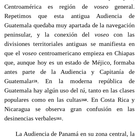
Centroamérica es región de
voseo
general.
Repetimos que esta antigua Audien­cia de
Guatemala quedaba muy apartada de la navegación
peninsular, y la conexión del
voseo
con las
divisiones terri­toriales antiguas se manifiesta en
que el
voseo
centroameri­cano empieza en Chiapas
que, aunque hoy es un estado de Méjico, formaba
antes parte de la Audiencia y Capitanía de
Guatemala
. En la moderna república de
159
Guatemala hay algún uso del
tú,
tanto en las clases
populares como en las cultas
. En Costa Rica y
160
Nicaragua se observa gran con­fusión en las
desinencias verbales
.
161
La Audiencia de Panamá en su zona central, la