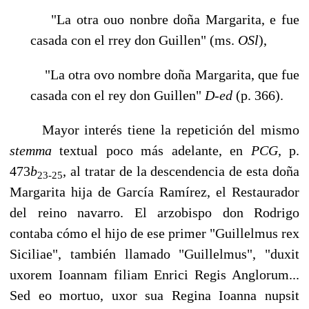
"La otra ouo nonbre doña Margarita, e fue
casada con el rrey don Guillen" (ms.
OSl
),
"La otra ovo nombre doña Margarita, que fue
casada con el rey don Guillen"
D-ed
(p. 366).
Mayor interés tiene la repetición del mismo
stemma
textual poco más adelante, en
PCG,
p.
473
b
, al tratar de la descendencia de esta doña
23-25
Margarita hija de García Ramírez, el Restaurador
del reino navarro. El arzobispo don Rodrigo
contaba cómo el hijo de ese primer "Guillelmus rex
Siciliae", también llamado "Guillelmus", "duxit
uxorem Ioannam filiam Enrici Regis Anglorum...
Sed eo mortuo, uxor sua Regina Ioanna nupsit