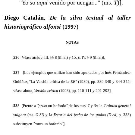
"Yo so
aqui
venido por uengar..." (ms.
T
)].
Diego Catalán
,
De la silva textual al taller
historiográfico alfonsí
(1997)
NOTAS
53
6
[Véase atrás c. III, §§ 8 (final) y 15; c. IV, § 9 (final)].
537
[Los ejemplos que utilizo han sido aportados por Inés Fernández-
Ordóñez, "La Versión crítica de la
EE
" (1989), pp. 339-340 y 344-345;
véase ahora,
Versión crítica
(1993), pp. 110-111 y 291-292].
538
[Frente a
"priso
un bofordo" de los mss.
T
y
Ss,
la
Crónica general
vulgata
(ms.
O-Sl)
y la
Estoria del fecho de los godos (D-ed,
p. 333)
substituyen
"tomo
un bofordo"].