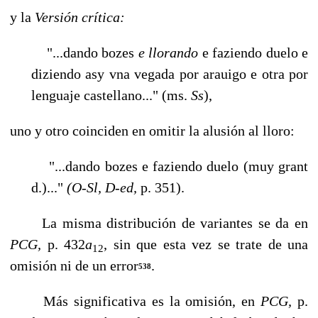
y la
Versión crítica:
"...dando bozes
e
llorando
e faziendo duelo e
diziendo asy vna vegada por arauigo e otra por
lenguaje castellano..." (ms.
Ss
),
uno y otro coinciden en omitir la alusión al lloro:
"...dando bozes e faziendo duelo (muy grant
d.)..."
(O-Sl, D-ed,
p. 351).
La misma distribución de variantes se da en
PCG,
p. 432
a
, sin que esta vez se tra­te de una
12
omisión ni de un error
.
538
Más significativa es la omisión, en
PCG,
p.