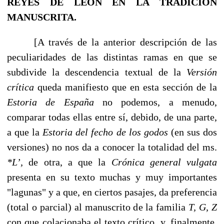
REYES DE
LEÓN
EN LA TRADICIÓN
MANUSCRITA
.
[A través de la anterior descripción de las
peculiaridades de las distintas ramas en que se
subdivide la descendencia textual de la
Versión
crítica
queda manifiesto que en esta sección de la
Estoria de España
no podemos, a menudo,
comparar todas ellas entre sí, de­bido, de una parte,
a que la
Estoria del fecho de los godos
(en sus dos
versiones) no nos da a conocer la totalidad del ms.
*L’,
de otra, a que la
Crónica general vulgata
presenta en su texto muchas y muy importantes
"lagunas" y a que, en ciertos pasajes, da preferen­cia
(total o parcial) al manuscrito de la familia
T, G, Z
con que colacionaba el texto críti­co, y, finalmente,