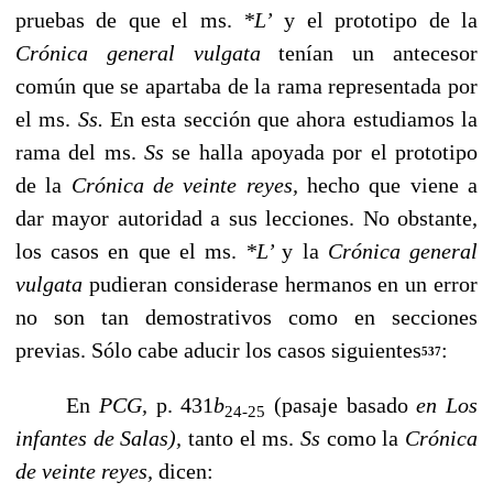
pruebas de que el ms.
*L’
y el prototipo de la
Crónica general vulgata
tenían un antecesor
común que se apartaba de la rama representada por
el ms.
Ss.
En esta sección que ahora estudiamos la
rama del ms.
Ss
se halla apoyada por el prototipo
de la
Crónica de veinte reyes,
hecho que viene a
dar mayor autoridad a sus lecciones. No obstante,
los casos en que el ms.
*L’
y
la
Crónica general
vulgata
pudieran considerase hermanos en un error
no son tan de­mostrativos como en secciones
previas. Sólo cabe aducir los casos siguientes
:
537
En
PCG,
p. 431
b
(pasaje basado
en Los
24-25
infantes de Salas),
tanto el ms.
Ss
como la
Crónica
de veinte reyes,
dicen: