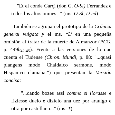
"Et el conde Garçi (don G.
O-Sí)
Ferrandez e
todos los altos omnes..." (ms.
O-Sl, D-ed
).
También se agrupan el prototipo de la
Crónica
general vulgata y
el ms.
*L’
en una pequeña
omisión al tratar de la muerte de Almanzor (
PCG,
p. 449
b
). Frente a las versiones de lo que
42-45
cuenta el Tudense
(Chron. Mundi,
p. 88: "...quasi
plangens modo Chaldaico sermone, modo
Hispanico clamabat") que presentan la
Versión
concisa:
"...dando bozes assi
commo si llorasse
e
fiziesse duelo e dizielo una uez por arauigo e
otra por castellano..." (ms.
T
)