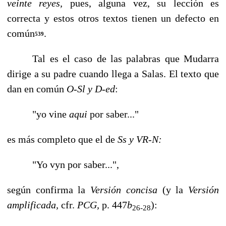
veinte reyes,
pues, algu­na vez, su lección es
correcta y estos otros textos tienen un defecto en
común
.
539
Tal es el caso de las palabras que Mudarra
dirige a su padre cuando llega a Salas. El texto que
dan en común
O-Sl y D-ed
:
"yo vine
aqui
por saber..."
es más completo que el de
Ss y VR-N:
"Yo vyn por saber...",
según confirma la
Versión concisa
(y la
Versión
amplificada,
cfr.
PCG,
p. 447
b
):
26-28