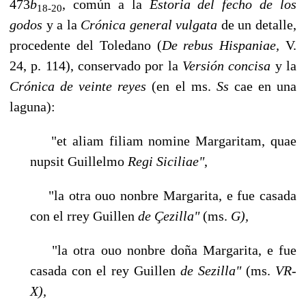
473
b
, común a la
Estoria del fecho de los
18-20
godos
y a la
Crónica general vulgata
de un detalle,
procedente del Toledano (
De
rebus
Hispaniae,
V.
24, p. 114), conservado por la
Versión concisa
y la
Crónica de veinte reyes
(en el ms.
Ss
cae en una
laguna):
"et aliam filiam nomine Margaritam, quae
nupsit Guillelmo
Regi
Siciliae"
,
"la otra ouo nonbre Margarita, e fue casada
con el rrey Guillen
de Çezilla"
(ms.
G),
"la otra ouo nonbre doña Margarita, e fue
casada con el rey Guillen
de Sezilla"
(ms.
VR-
X),