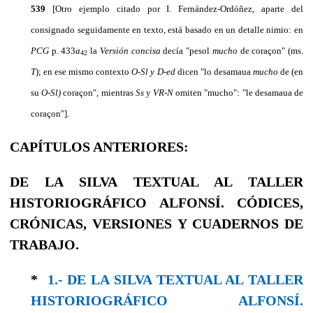
539
[Otro ejemplo citado por I. Fernández-Ordóñez, aparte del
consignado seguidamente en texto, está basado en un detalle nimio: en
PCG
p. 433
a
la
Versión concisa
decía "pesol
mucho
de coraçon" (ms.
42
T
); en ese mismo contexto
O-Sl y D-ed
dicen "lo desamaua
mucho
de (en
su
O-Sl)
coraçon", mientras
Ss
y
VR-N
omiten "mucho": "le desamaua de
coraçon"].
CAPÍTULOS ANTERIORES:
DE LA SILVA TEXTUAL AL TALLER
HISTORIOGRÁFICO ALFONSÍ. CÓDICES,
CRÓNICAS, VERSIONES Y CUADERNOS DE
TRABAJO.
*
1.- DE LA SILVA TEXTUAL AL TALLER
HISTORIOGRÁFICO ALFONSÍ.