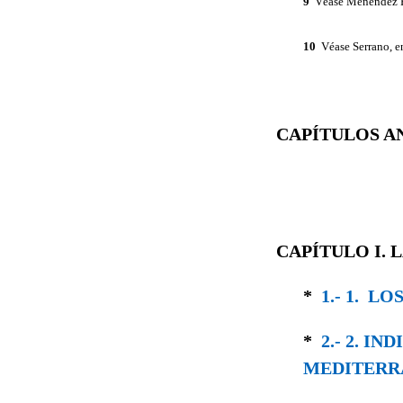
9
Véase Menéndez P
10
Véase Serrano, 
CAPÍTULOS A
CAPÍTULO I. 
*
1.- 1. L
*
2.- 2. I
MEDITERR