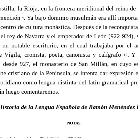
la, la Rioja, en la frontera meridional del reino de
 mención
. Ya bajo dominio musulmán era allí importa
9
entro de cultura monástica. Después de la re­conquista 
 el rey de Navarra y el emperador de León (922-924), 
un notable escritorio, en el cual trabajaba por el a
Vígila, cronista, poeta, canonista y calígrafo
. Y 
10
, desde 927, el monasterio de San Millán, en cuyo es
te cristiano de la Península, se in­tenta dar expresión e
oti­diano como lengua distinta del latín gramatical pro
os, según luego comentaremos.
Historia de la Lengua Española de Ramón Menéndez 
NOTAS
a