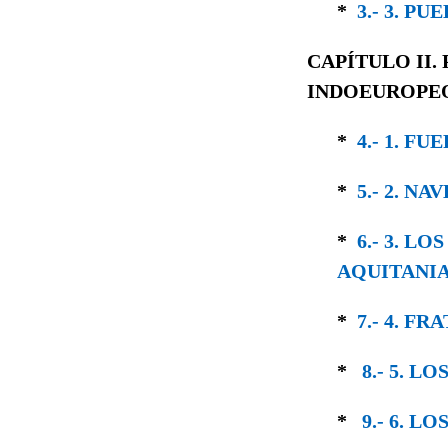
*
3.- 3. P
CAPÍTULO II.
INDOEUROPE
*
4.- 1. F
*
5.- 2. N
*
6.- 3. L
AQUITANI
*
7.- 4. F
*
8.- 5. 
*
9.- 6. LO