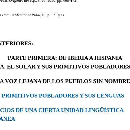
idal,
Orígenes del esp.,
3
ed. 1950, pp. 468-472.
en
Hom.
a Menéndez Pidal,
III, p. 171 y ss.
NTERIORES:
PARTE PRIMERA: DE IBERIA A HISPANIA
A. EL SOLAR Y SUS PRIMITIVOS POBLADORE
LA VOZ LEJANA DE LOS PUEBLOS SIN NOMBRE
OS PRIMITIVOS POBLADORES Y SUS LENGUAS
NDICIOS DE UNA CIERTA UNIDAD LINGÜÍSTICA
ÁNEA