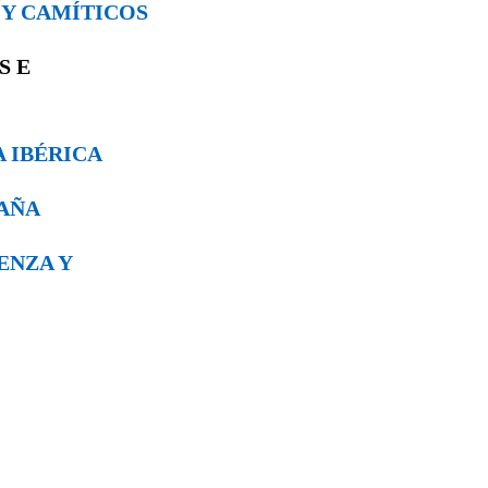
S Y CAMÍTICOS
OS
E
A IBÉRICA
PAÑA
VENZA Y