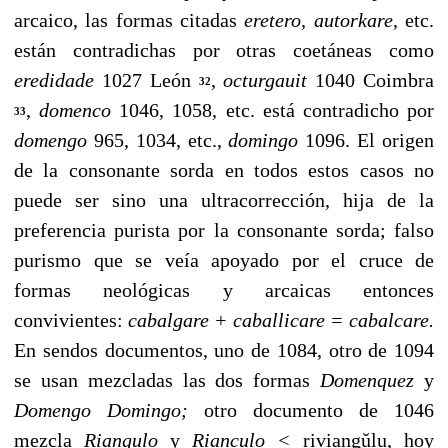
arcaico, las formas citadas
eretero, autorkare,
etc.
están contradichas por otras coetáneas como
eredidade
1027 León
,
octurgauit
1040 Coimbra
32
,
domenco
1046, 1058, etc. está contradicho por
33
domengo
965, 1034, etc.,
domingo
1096. El origen
de la con­sonante sorda en todos estos casos no
puede ser sino una ultracorrección, hija de la
preferencia purista por la con­sonante sorda; falso
purismo que se veía apoyado por el cruce de
formas neológicas y arcaicas entonces
convivientes:
cabalgare + caballicare = cabalcare.
En sendos documen­tos, uno de 1084, otro de 1094
se usan mezcladas las dos formas
Domenquez
y
Domengo Domingo;
otro documen­to de 1046
mezcla
Riangulo
y
Rianculo <
riviangŭlu, hoy