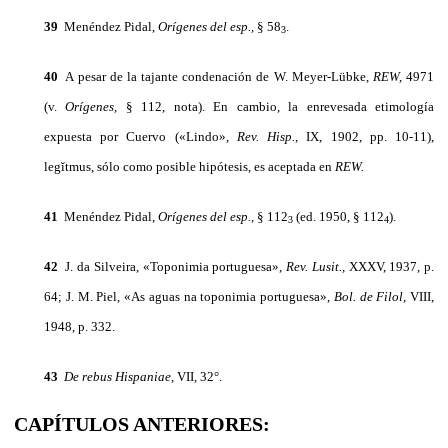
39
Menéndez Pidal,
Orígenes del esp.,
§ 58
.
3
40
A pesar de la tajante condenación de W. Meyer-Lübke,
REW,
4971
(v.
Orígenes,
§ 112, nota). En cambio, la enrevesada etimo­logía
expuesta por Cuervo («Lindo»,
Rev.
Hisp.,
IX, 1902, pp. 10-11),
legĭtmus, sólo como posible hipótesis, es aceptada en
REW.
41
Menéndez Pidal,
Orígenes del esp.,
§ 112
(ed. 1950, § 112
).
3
4
42
J. da Silveira, «Toponimia portuguesa»,
Rev.
Lusit.,
XXXV, 1937, p.
64; J. M. Piel, «As aguas na toponimia portuguesa»,
Bol. de Filol,
VIII,
1948, p. 332.
43
De
rebus
Hispaniae,
VII, 32°.
CAPÍTULOS ANTERIORES: