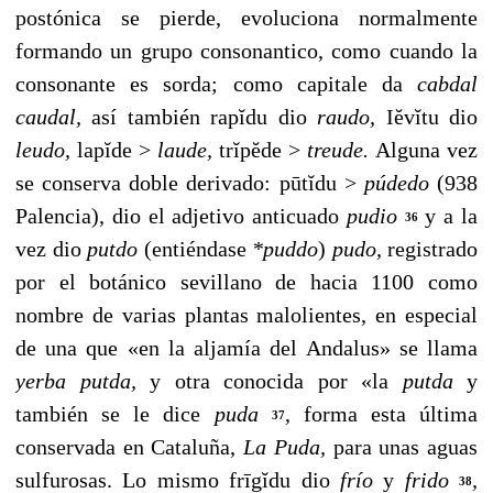
postónica se pierde, evoluciona normalmente
formando un grupo consonantico, como cuando la
conso­nante es sorda; como capitale da
cabdal
caudal,
así tam­bién rapĭdu dio
raudo,
Iĕvĭtu dio
leudo,
lapĭde >
laude,
trĭpĕde >
treude.
Alguna vez
se conserva doble derivado: pūtĭdu >
púdedo
(938
Palencia), dio el adjeti­vo anticuado
pudio
y a la
36
vez dio
putdo
(entiéndase
*puddo
)
pudo,
registrado
por el botánico sevillano de hacia 1100 como
nombre de varias plantas malolientes, en especial
de una que «en la aljamía del Andalus» se llama
yerba putda,
y otra conocida por «la
putda
y
también se le dice
puda
, forma esta última
37
conservada en Cataluña,
La
Puda,
para unas aguas
sulfurosas. Lo mismo frīgĭdu dio
frío
y
frido
,
38