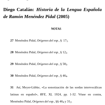
Diego Catalán:
Historia de la Lengua Española
de Ramón Menéndez Pidal
(2005)
NOTAS
27
Menéndez Pidal,
Orígenes del esp.,
§ 17
.
1
28
Menéndez Pidal,
Orígenes del esp.,
§ 12
.
2
29
Menéndez Pidal,
Orígenes del esp.,
§ 58
.
3
30
Menéndez Pidal,
Orígenes del esp.,
§ 46
.
4
31
Así, Meyer-Lübke, «La sonorización de las sordas intervo­cálicas
latinas en español»,
RFE,
XI, 1924, pp. 1-32. Véase en contra,
Menéndez Pidal,
Orígenes del esp.,
§§ 46
y 31
.
4
2