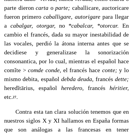
parte dieron
carta
o
parte;
caballicare, auctoricare
fueron primero
caballigare, autorigare
para llegar
a
cabalgar, otorgar,
no
*cabalcar, *otorcar.
En
cambio el francés, dada su mayor inestabilidad de
las vocales, perdió la átona interna antes que se
decidiese y generalizase la so­norización
consonantica, por lo cual, mientras el español hace
comĭte >
comde conde,
el francés hace
conte;
y lo
mis­mo debita, español
debda deuda,
francés
dette;
heredĭtārius, español
heredero,
francés
héritier,
etc.
.
27
Contra esta tan clara solución tenemos que en
nuestros siglos X y XI hallamos en España formas
que son análogas a las francesas en tener