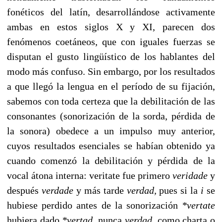
fonéticos del latín, desarrollándose activamen­te
ambas en estos siglos X y XI, parecen dos
fenómenos coetáneos, que con iguales fuerzas se
disputan el gusto lin­güístico de los hablantes del
modo más confuso. Sin em­bargo, por los resultados
a que llegó la lengua en el perío­do de su fijación,
sabemos con toda certeza que la debilitación de las
consonantes (sonorización de la sorda, pérdida de
la sonora) obedece a un impulso muy anterior,
cuyos resultados esenciales se habían obtenido ya
cuando comenzó la debilitación y pérdida de la
vocal átona inter­na: veritate fue primero
veridade
y
después
verdade
y más tarde
verdad,
pues si la
i
se
hubiese perdido antes de la sonorización
*vertate
hubiera dado
*vertad,
nunca
verdad,
como charta o