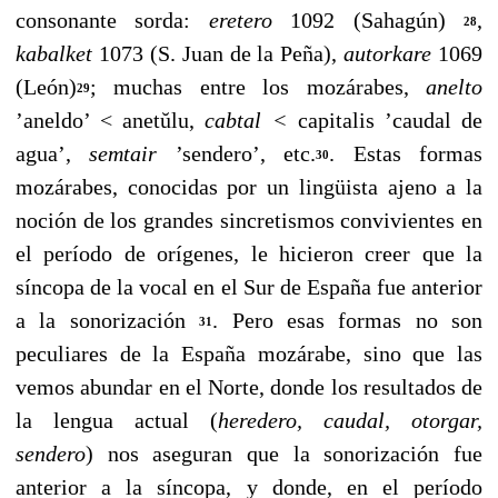
consonante sorda:
eretero
1092 (Sa­hagún)
,
28
kabalket
1073 (S. Juan de la Peña),
autorkare
1069
(León)
; muchas entre los mozárabes,
anelto
29
’aneldo’ < anetŭlu,
cabtal <
capitalis ’caudal de
agua’,
semtair
’sendero’, etc.
. Estas formas
30
mozárabes, conocidas por un lingüista ajeno a la
noción de los grandes sincretismos con­vivientes en
el período de orígenes, le hicieron creer que la
síncopa de la vocal en el Sur de España fue anterior
a la sonorización
. Pero esas formas no son
31
peculiares de la España mozárabe, sino que las
vemos abundar en el Nor­te, donde los resultados de
la lengua actual (
heredero, cau­dal, otorgar,
sendero
)
nos aseguran que la sonorización fue
anterior a la síncopa, y donde, en el período