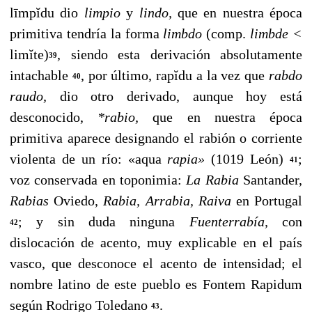
līmpĭdu dio
limpio
y
lindo,
que en nuestra época
primitiva tendría la forma
limbdo
(comp.
limbde <
limĭte)
, siendo esta derivación absolutamente
39
intachable
, por último, rapĭdu a la vez que
rabdo
40
raudo,
dio otro derivado, aunque hoy está
desconocido,
*rabio,
que en nues­tra época
primitiva aparece designando el rabión o corriente
violenta de un río: «aqua
rapia»
(1019 León)
;
41
voz conservada en toponimia:
La Rabia
Santander,
Rabias
Oviedo,
Rabia, Arrabia, Raiva
en Portugal
; y sin duda ninguna
Fuenterrabía,
con
42
dislocación de acento, muy explicable en el país
vasco, que desconoce el acento de intensidad; el
nombre latino de este pueblo es Fontem Rapidum
según Rodrigo Toledano
.
43