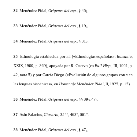
32
Menéndez Pidal,
Orígenes del esp.,
§ 45
.
1
33
Menéndez Pidal,
Orígenes del esp.,
§ 19
.
3
34
Menéndez Pidal,
Orígenes del esp.,
§ 31
.
2
35
Etimología establecida por mí («Etimologías españolas»,
Romania,
XXIX, 1900, p. 369), apoyada por R. Cuervo (en
Bull
Hisp.,
III, 1901, p.
42, nota 5) y por García Diego («Evolución de algunos grupos con
s
en
las lenguas hispánicas», en
Homenaje Menéndez Pidal,
II, 1925, p. 15).
36
Menéndez Pidal,
Orígenes del esp.,
§§ 39
, 47
.
3
5
37
Asín Palacios,
Glosario,
354°, 463°, 661°.
38
Menéndez Pidal,
Orígenes del esp.,
§ 47
.
5