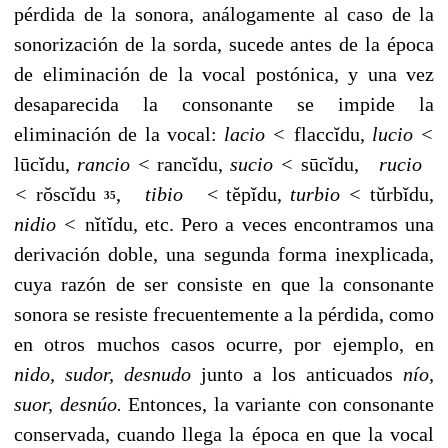
pérdida de la sonora, análogamente al caso de la
sonorización de la sorda, sucede antes de la época
de eliminación de la vocal postónica, y una vez
desapareci­da la consonante se impide la
eliminación de la vocal:
lacio
<
flaccĭdu,
lucio <
lūcĭdu,
rancio <
rancĭdu,
sucio
<
sūcĭdu,
rucio
<
rŏscĭdu
,
tibio
< tĕpĭdu,
turbio <
tŭrbĭdu,
35
nidio <
nĭtĭdu, etc. Pero a veces encontramos una
derivación doble, una segunda for­ma inexplicada,
cuya razón de ser consiste en que la con­sonante
sonora se resiste frecuentemente a la pérdida, como
en otros muchos casos ocurre, por ejemplo, en
nido, sudor, desnudo
junto a los anticuados
nío,
suor, desnúo.
Entonces, la variante con consonante
conservada, cuando llega la época en que la vocal